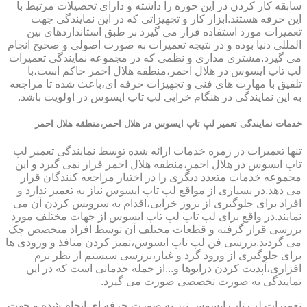
سابقه کار کردن در این حوزه را داشته و دارای تحصیلات مرتبط با
این حرفه هستند.ابزار کار و تجهیزاتی که در این نمایندگی جهت
تعمیرات مورد استفاده قرار می گیرد بر طبق استانداردهای بین
المللی دنیا بوده و در نتیجه تعمیرات به صورت اصولی و صحیح انجام
می گیرد.مشتری مداری و نظمی که در مجموعه نمایندگی تعمیرات
لپ تاپ ایسوس در هلال احمر،منطقه هلال احمر حاکم است،با
تلفیق با مهارت های فنی و تجهیزات حرفه ای،باعث شده تا مراجعه
به این نمایندگی در هنگام خرابی لپ تاپ ایسوس در اولویت باشد.
خدمات نمایندگی تعمیر لپ تاپ ایسوس در هلال احمر،منطقه هلال احمر
تنها تعمیرات در زمره خدمات ارائه شده توسط نمایندگی تعمیر لپ
تاپ ایسوس در هلال احمر،منطقه هلال احمر قرار نمی گیرد و این
مجموعه خدمات متعدد دیگری را در اختیار مراجعه کنندگان قرار
می دهد.در بسیاری از مواقع لپ تاپ ایسوس نیاز به تعمیر ندارد و
افراد برای جلوگیری از بروز خرابی،اقدام به سرویس کردن آن می
نمایند.در واقع برای لپ تاپ لپ تاپ ایسوس از جهات مختلف مورد
بررسی قرار گرفته و قطعات مختلف آن توسط افراد متخصص چک
می گردند.بررسی فن لپ تاپ ایسوس،تمیز کردن منافذ و ورودی ها
برای جلوگیری از ورود گرد و غبار،بررسی سیستم از نظر نرم
افزاری،آپدیت کردن درایوها و...از جمله خدماتی است که در این
نمایندگی به صورت تخصصی صورت می گیرد.
تعمیرات لپ تاپ ایسوس نیز به صورت حرفه ای انجام شده و جهت