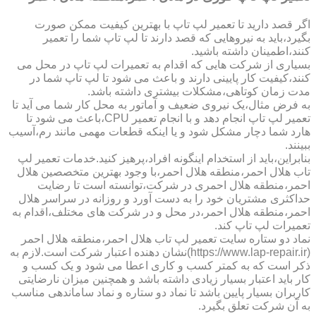
اگر قصد دارید تا تعمیر لپ تاپ با بهترین کیفیت ممکن صورت
بگیرد،باید به نیروهایی که قصد دارند تا لپ تاپ شما را تعمیر
کنند،اطمینان داشته باشید.
بسیاری از شرکت هایی که اقدام به تعمیرات لپ تاپ در محل می
کنند،کیفیت کار پایینی دارند و باعث می شود تا لپ تاپ شما در
مدت زمان کوتاهی،مشکلات بیشتری داشته باشد.
به فرض مثال،یک نیروی ضعیف و آماتور به محل کار شما می آید تا
تعمیر لپ تاپ انجام دهد و با انجام تعمیر CPU،باعث می شود تا
هارد شما دچار مشکل شود و یا اینکه قطعات مهمی مانند رم،آسیب
ببینند.
بنابراین،باید از استخدام اینگونه افراد،پرهیز کنید.خدمات تعمیر لپ
تاب هلال احمر،منطقه هلال احمر،با وجود بهترین متخصصین هلال
احمر،منطقه هلال احمری در شرکت،توانسته است تا رضایت
حداکثری مشتریان خود را به دست آورد و روزانه در سراسر هلال
احمر،منطقه هلال احمر،در محل و در شرکت های مختلف،اقدام به
تعمیرات لپ تاپ کند.
نماد دو ستاره سایت تعمیر لپ تاب هلال احمر،منطقه هلال احمر
(https://www.lap-repair.ir)نشان دهنده اعتبار شرکت است.لازم به
ذکر است که به کمتر کسب و کاری اعطا می شود و یک کسب و
کار باید اعتبار بسیار زیادی داشته باشد و همچنین میزان نارضایتی
کاربران بسیار پایین باشد تا نماد دو ستاره و نماد ساماندهی مناسب
به آن شرکت تعلق بگیرد.