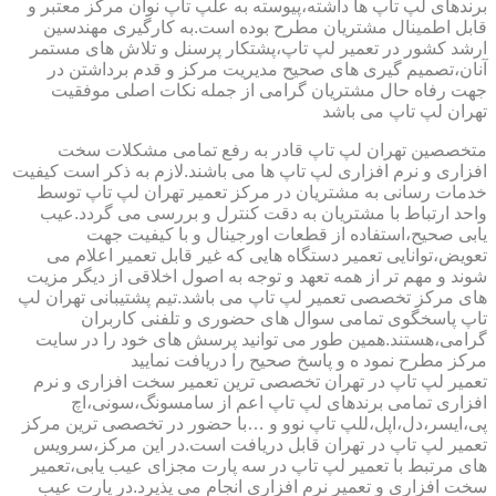
برندهای لپ تاپ ها داشته،پیوسته به علپ تاپ نوان مرکز معتبر و
قابل اطمینال مشتریان مطرح بوده است.به کارگیری مهندسین
ارشد کشور در تعمیر لپ تاپ،پشتکار پرسنل و تلاش های مستمر
آنان،تصمیم گیری های صحیح مدیریت مرکز و قدم برداشتن در
جهت رفاه حال مشتریان گرامی از جمله نکات اصلی موفقیت
تهران لپ تاپ می باشد
متخصصین تهران لپ تاپ قادر به رفع تمامی مشکلات سخت
افزاری و نرم افزاری لپ تاپ ها می باشند.لازم به ذکر است کیفیت
خدمات رسانی به مشتریان در مرکز تعمیر تهران لپ تاپ توسط
واحد ارتباط با مشتریان به دقت کنترل و بررسی می گردد.عیب
یابی صحیح،استفاده از قطعات اورجینال و با کیفیت جهت
تعویض،توانایی تعمیر دستگاه هایی که غیر قابل تعمیر اعلام می
شوند و مهم تر از همه تعهد و توجه به اصول اخلاقی از دیگر مزیت
های مرکز تخصصی تعمیر لپ تاپ می باشد.تیم پشتیبانی تهران لپ
تاپ پاسخگوی تمامی سوال های حضوری و تلفنی کاربران
گرامی،هستند.همین طور می توانید پرسش های خود را در سایت
مرکز مطرح نمود ه و پاسخ صحیح را دریافت نمایید
تعمیر لپ تاپ در تهران تخصصی ترین تعمیر سخت افزاری و نرم
افزاری تمامی برندهای لپ تاپ اعم از سامسونگ،سونی،اچ
پی،ایسر،دل،اپل،للپ تاپ نوو و …با حضور در تخصصی ترین مرکز
تعمیر لپ تاپ در تهران قابل دریافت است.در این مرکز،سرویس
های مرتبط با تعمیر لپ تاپ در سه پارت مجزای عیب یابی،تعمیر
سخت افزاری و تعمیر نرم افزاری انجام می پذیرد.در پارت عیب