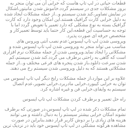
قطعات حیاتی در لپ تاپ هاست که خرابی آن می توان منجر به
بروز مشکلات جدی در سیستم گردد.خاموش شدن مانیتور،اشکال
در نمایش تصاویر،کند شدن سیستم و...از جمله مشکلات ایجاد شده
به دلیل خرابی کارت گرافیک هستند.این امکان وجود دارد که کارت
گرافیک بسته به نوع مشکلی که دارد تعمیر یا تعویض گردد اما با
توجه به حساسیت این قطعه،این کار حتما باید توسط تعمیرکار و
متخصص حرفه ای صورت پذیرد.
ویروسی شدن لپ تاپ ایسوس:عدم نصب آنتی ویروس های
مناسب می تواند منجر به ویروسی شدن لپ تاپ ایسوس شده و
مشکلاتی را ایجاد نماید.ویروسی شدن از جمله مشکلات نرم افزاری
است که گاهی به راحتی برطرف می گردد.کند شدن سیستم،کم
شدن سرعت دانلود،باز شدن پنجره های فرعی مختلف و...از جمله
مشکلاتی هستند که به دلیل ویروسی شدن سیستم رخ می دهند.
علاوه بر این موارد،از جمله مشکلات رایج دیگر لپ تاپ ایسوس می
توان به خرابی کیبورد،خرابی مادربرد،خرابی تصویر،عدم اتصال
سیستم به وایفای،خرابی فن و غیره اشاره کرد.
راه حل تعمیر و برطرف کردن مشکلات لپ تاپ ایسوس
تمام مشکلات ذکر شده در لپ تاپ ایسوس،در صورتی که برطرف
نشوند امکان خرابی بیشتر سیستم را به دنبال داشته و می توانند
هزینه های زیادی را بر دوش کاربر قرار دهند.بنابراین در صورت
مشاهده هرگونه مشکلی در لپ تاپ ایسوس خود باید در نزدیک ترین