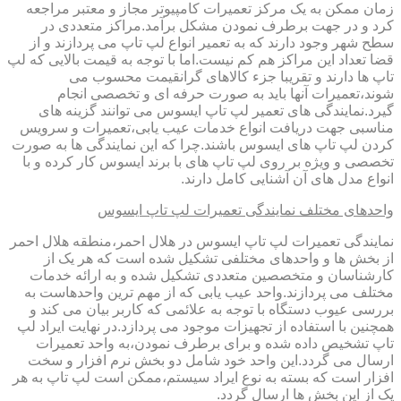
زمان ممکن به یک مرکز تعمیرات کامپیوتر مجاز و معتبر مراجعه
کرد و در جهت برطرف نمودن مشکل برآمد.مراکز متعددی در
سطح شهر وجود دارند که به تعمیر انواع لپ تاپ می پردازند و از
قضا تعداد این مراکز هم کم نیست.اما با توجه به قیمت بالایی که لپ
تاپ ها دارند و تقریبا جزء کالاهای گرانقیمت محسوب می
شوند،تعمیرات آنها باید به صورت حرفه ای و تخصصی انجام
گیرد.نمایندگی های تعمیر لپ تاپ ایسوس می توانند گزینه های
مناسبی جهت دریافت انواع خدمات عیب یابی،تعمیرات و سرویس
کردن لپ تاپ های ایسوس باشند.چرا که این نمایندگی ها به صورت
تخصصی و ویژه بر روی لپ تاپ های با برند ایسوس کار کرده و با
انواع مدل های آن آشنایی کامل دارند.
واحدهای مختلف نمایندگی تعمیرات لپ تاپ ایسوس
نمایندگی تعمیرات لپ تاپ ایسوس در هلال احمر،منطقه هلال احمر
از بخش ها و واحدهای مختلفی تشکیل شده است که هر یک از
کارشناسان و متخصصین متعددی تشکیل شده و به ارائه خدمات
مختلف می پردازند.واحد عیب یابی که از مهم ترین واحدهاست به
بررسی عیوب دستگاه با توجه به علائمی که کاربر بیان می کند و
همچنین با استفاده از تجهیزات موجود می پردازد.در نهایت ایراد لپ
تاپ تشخیص داده شده و برای برطرف نمودن،به واحد تعمیرات
ارسال می گردد.این واحد خود شامل دو بخش نرم افزار و سخت
افزار است که بسته به نوع ایراد سیستم،ممکن است لپ تاپ به هر
یک از این بخش ها ارسال گردد.