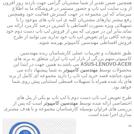
همچنین ضمن تقدیر از شما مشتریان گرامی جهت بازدید روز افزون
از وب سایت لپ تاپ و حضور مستمر در فروشگاه ما به اطلاع
میرساند که این مجموعه در جهت گسترش فعالیت خود وهمچنین
رفع بیشتر نیازهای مشتریان کلیه ی لپ تاپ های موجود را با
تسهیلاتی ویژه بصورت اقساطی با کمترین درصد کارمزد ارائه می
نماید.بنابر این در صورتی که پس از فروش لپ تاپ دست دوم خود
بودجه کافی برای تعویض لپ تاپ خود ندارید می توانید از طرح
فروش اقساطی مهندسین کامپیوتر بهرمند شوید.
طبق تحقیقات و تجربیات عملی کارشناسان زبده مهندسین
کامپیوتر،سهم بزرگی از بازار لپ تاپ ایران متعلق به برند های
ASUS-LENOVO-ACER
می باشد،به همین جهت در ابتدا این
محصولات توسط
مهندسین کامپیوتر
به شما پیشنهاد داده می
شود.چنانچه قصد خرید لپ تاپ را دارید مجموعه ای کامل از برند
های یاد شده همراه با تسهیلات قسطی استثنایی پیش روی شما
خواهد بود.
طرح تعویض لپ تاپ دست دوم با لپ تاپ نو یکی از پنل های
اختصاصی ارائه شده توسط
مهندسین کامپیوتر
است که پس از
بررسی های فراوان بوسیله کارشناسان مجموعه و با هدف مشتری
مداری اجرا شده است.
بد