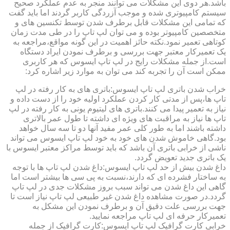
باشد.هر دوی این مشکلات می توانند منجر به عدم عملکرد صحیح
سیستم کامپیوتری شده و موجب آزردگی کاربر گردند اما باید گفت
که تمامی این مشکلات قابل برطرف شدن توسط تکنسین های و
متخصصین کامپیوتر بوده و می توان لپ تاپ را در طی مدت زمان
کوتاهی تعمیر نمود.نکته حائز اهمیت در این گونه مواقع،مراجعه به
یک تعمیرکار معتبر جهت بررسی و برطرف نمودن ایراد دستگاه
است.از جمله مشکلات رایج در لپ تاپ ایسوس که هر کاربری
ممکن است آن را تجربه کند می توان به موارد زیر اشاره کرد:
خراب شدن باتری لپ تاپ ایسوس:باتری های به کار رفته در لپ
تاپ ها،پس از مدتی کار کردن عملکرد اولیه خود را از دست داده و
نیاز به تعمیر پیدا می کنند.باتری های لیتیوم یونی به کار رفته در لپ
تاپ ها نیاز به مراقبت های ویژه ای داشته تا طول عمر بالاتری
داشته باشند اما به طور کلی عمر مفید آنها دو تا سه سال خواهد
بود.گاهی خاموش شدن های خود به خود لپ تاپ ایسوس می تواند
ناشی از خرابی باتری آن باشد که باید توسط مراکز معتبر ایسوس با
یک باتری جدید تعویض گردد.
داغ شدن بیش از حد لپ تاپ ایسوس:داغ شدن لپ تاپ ها با توجه
به ساختار فشرده ای که دارند،نسبت به پی سی ها بیشتر است اما
گاهی این داغ شدن می تواند سبب بروز مشکلات جدی در لپ تاپ
گردد.در صورت مشاهده داغ شدن غیر طبیعی لپ تاپ نیاز است تا
جهت بررسی علت دقیق آن و برطرف نمودن این مشکل به
تعمیرکار حرفه ای لپ تاپ مراجعه نمایید.
خرابی کارت گرافیک لپ تاپ ایسوس:کارت گرافیک از جمله