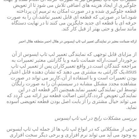
جلوگیری از ایجاد هزینه های اضافی تلاش می شود تا از تعویض
قطعه جلوگیری شده و در صورت امکان به ترمیم آن پرداخته
شود.اما در صورتی که قطعه ای قابل تعمیر نباشد،آن را به صورت
حرفه ای با قطعه ای جدید جایگزین می کنند تا در نهایت دستگاه
مانند سابق و حتی بهتر از قبل کار کند.
ارائه ضمانت معتبر در نمایندگی تعمیر لپ تاپ ایسوس در هلال احمر،منطقه هلال احمر
از مزایای قابل توجهی که نمایندگی تعمیر لپ تاپ ایسوس از آن
برخوردار است،ارائه ضمانت نامه و یا گارانتی معتبر تعمیرات به
مراجعه کنندگان است.در واقع تعمیرکاران پس از تعمیر لپ تاپ
asus،یک گارانتی به مشتری می دهند که نشان دهنده قابل اعتبار
بودن تعمیرات است و با استفاده از آن،کاربر می تواند در صورت
مشاهده مجدد مشکل مشابه در سیستم،آن را به صورت رایگان
توسط این نمایندگی تعمیر نماید.همچنین اگر قطعه ای در این
نمایندگی تعویض گردد،گارانتی اصالت قطعه نیز ارائه می گردد که
می تواند خیال مشتری را از بابت اصل بودن قطعه تعویضی آسوده
نماید.
بررسی مشکلات رایج در لپ تاپ ایسوس
برخی از مشکلاتی که در انواع لپ تاپ ها از جمله لپ تاپ ایسوس
به وجود می آید می تواند نرم افزاری و برخی دیگر سخت افزاری