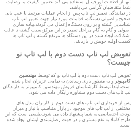
تنها از قطعات اورجینال استفاده می کند.تضمین کیفیت ما رضایت
شما متقاضیان گرامی می باشد.
در نمایندگی تعمیر لپ تاپ پس از انجام عملیات مرتبط با عیب یابی
صحیح و اصولی دستگاه،اقدامات مورد نیاز جهت تعمیر لپ تاپ
شناسایی گشته و بر روی دستگاه اِعمال می گردند.پیاده سازی
اصولی و گام به گام مراحل تعمیر در این مرکز،سبب گشته تا غالب
اشکالات ایجاد شده در این دستگاه ها مرتفع گشته و لپ تاپ ها
کیفیت اولیه خویش را بازیابند.
تعویض لپ تاپ دست دوم با لپ تاپ نو
چیست؟
تعویض لپ تاپ دست دوم با لپ تاپ نو که توسط
مهندسین
کامپیوتر
و به منظور یاری رساندن به تمامی عزیزان انجام شده
است،ابتدا توسط کارشناسان فروش مهندسین کامپیوتر به دارندگان
لپ تاپ های دست دوم مشاوره رایگان داده می شود.
پس از خریداری لپ تاپ های دست دوم از کاربران مدل های
مختلفی از لپ تاپ های موجود در بازار متناسب با نیاز و میزان
بودجه اختصاصی،به شما پیشنهاد داده می شود.طبیعی است که این
طرح کاملا به نفع مشتری و در جهت رضایتمندی ایشان ایجاد شده
است.