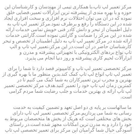
مرکز تعمیر لپ تاپ،با همکاری تیمی از مهندسان و کارشناسان این
حوزه و با بهره مندی از پیشرفته ترین ابزارآلات تعمیر،فضایی خلق
نموده که در آن می توان اختلالات نرم افزاری و سخت افزاری ایجاد
شده در این دستگاه را رفع و برطرف نمود.مرکز تعمیر لپ تاپ به
دلیل اطمینان از تبحر و دانش کادر فنی خویش تمامی خدمات ارائه
شده در این مرکز را ضمانت و گارانتی نموده است.گارانتی خدمات
ارائه شده در مرکز تعمیر لپ تاپ به دلیل اطمینان از تخصص و تبحر
کارشناسان حاضر در آن است.در این مرکز،تعمیر لپ تاپ و الپ
تاپ نواع بردهای الکترونیکی با تجهیزاتی پیشرفته و مدرن و
ابزارآلات لحیم کاری پیشرفته و روز دنیا انجام می پذیرد.
مرکز تخصصی تعمیر لپ تاپ و کامپیوتر قصد دارد تا شما را برای
تعمیر لپ تاپ انواع لپ تاپ کمک کند.بدین منظور ما با بهره گیری از
بهترین و مجرب ترین تعمیرکاران به شما کمک می کنیم تا در
کمترین زمان لپ تاپ خود را تعمیر کنید.هدف مرکز تخصصی تعمیر
لپ تاپ ارائه ی بهترین خدمات و جلب رضایت شما مردم گرامی
است.
ما سالهاست بر پایه ی دو اصل تعهد و تضمین کیفیت به خدمت
رسانی به شما می پردازیم.مرکز تخصصی تعمیر لپ تاپ دارای
بخش های مختلفی است که هریک از بخش ها متخصصان مربوط به
خود را دارد و به مدرن ترین امکانات مجهز شده است.در راستای
آسودگی خیال شما گرامیان این مرکز برای تعمیر تخصصی لپ تاپ