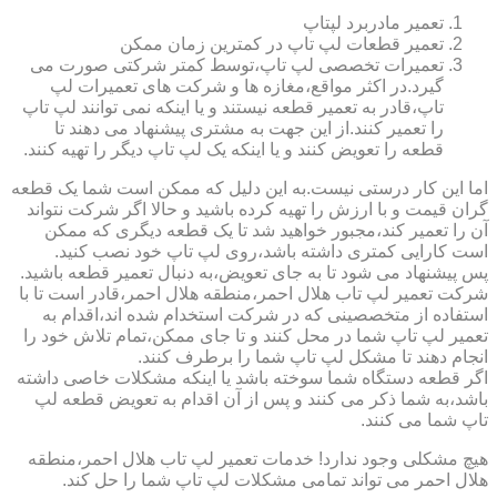
تعمیر مادربرد لپتاپ
تعمیر قطعات لپ تاپ در کمترین زمان ممکن
تعمیرات تخصصی لپ تاپ،توسط کمتر شرکتی صورت می
گیرد.در اکثر مواقع،مغازه ها و شرکت های تعمیرات لپ
تاپ،قادر به تعمیر قطعه نیستند و یا اینکه نمی توانند لپ تاپ
را تعمیر کنند.از این جهت به مشتری پیشنهاد می دهند تا
قطعه را تعویض کنند و یا اینکه یک لپ تاپ دیگر را تهیه کنند.
اما این کار درستی نیست.به این دلیل که ممکن است شما یک قطعه
گران قیمت و با ارزش را تهیه کرده باشید و حالا اگر شرکت نتواند
آن را تعمیر کند،مجبور خواهید شد تا یک قطعه دیگری که ممکن
است کارایی کمتری داشته باشد،روی لپ تاپ خود نصب کنید.
پس پیشنهاد می شود تا به جای تعویض،به دنبال تعمیر قطعه باشید.
شرکت تعمیر لپ تاب هلال احمر،منطقه هلال احمر،قادر است تا با
استفاده از متخصصینی که در شرکت استخدام شده اند،اقدام به
تعمیر لپ تاپ شما در محل کنند و تا جای ممکن،تمام تلاش خود را
انجام دهند تا مشکل لپ تاپ شما را برطرف کنند.
اگر قطعه دستگاه شما سوخته باشد یا اینکه مشکلات خاصی داشته
باشد،به شما ذکر می کنند و پس از آن اقدام به تعویض قطعه لپ
تاپ شما می کنند.
هیچ مشکلی وجود ندارد! خدمات تعمیر لپ تاب هلال احمر،منطقه
هلال احمر می تواند تمامی مشکلات لپ تاپ شما را حل کند.