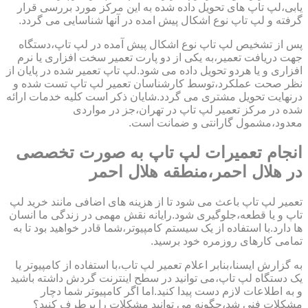
یابی،لپ تاپ های تحویل داده شده به این مرکز مورد بررسی قرار
گرفته و لپ تاپ نوع اشکال پیش امده در آنها شناسایی می گردد.
پس از تشخیص لپ تاپ نوع اشکال پیش آمده در لپ تاپ،دستگاه
جهت دریافت تعمیر،به یکی از دو پارت تعمیر سخت افزاری یا نرم
افزاری و یا هردو تحویل داده می شود.لپ تاپ تعمیر شده در پایان از
نظر صحت عملکرد،توسط کارشناسان تعمیر لپ تاپ تست شده و
درنهایت تحویل مشتری می گردد.شایان ذکر است کلیه خدمات ارائه
شده در مرکز تعمیر لپ تاپ در تهران،جز در مواردی
معدود،مشمول گارانتی و ضمانت است.
انجام تعمیرات لپ تاپ به صورت تخصصی
در هلال احمر،منطقه هلال احمر
تعمیر لپ تاپ باعث می شود تا از هزینه های اضافی مانند خرید لپ
تاپ و یا قطعه،جلوگیری شود.رایانه نقش مهمی در زندگی ما انسان
ها دارد.با استفاده از یک سیستم کامپیوتر،شما قادر خواهید بود تا به
تمامی کارهای روزمره خود برسید.
به گزارش ایسنا،بنابر اعلام تعمیر لپ تاب،با استفاده از کامپیوتر یا
یک دستگاه لپ تاپ،می توانید در سطح اینترنت گردش داشته باشید
و به اطلاعات لازم دست پیدا کنید.اما اگر کامپیوتر شما دچار
مشکلات فنی شد،چگونه می توانید مشکلات را برطرف کنید؟