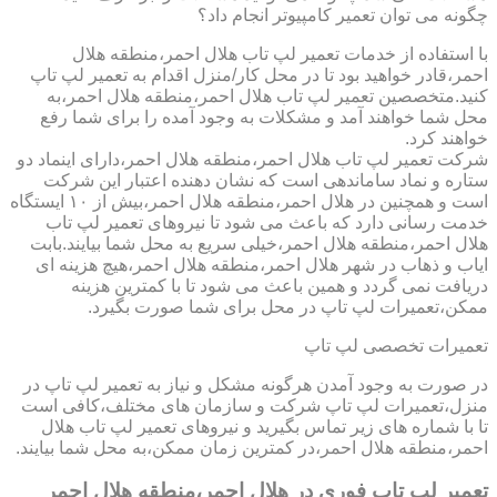
چگونه می توان تعمیر کامپیوتر انجام داد؟
با استفاده از خدمات تعمیر لپ تاب هلال احمر،منطقه هلال
احمر،قادر خواهید بود تا در محل کار/منزل اقدام به تعمیر لپ تاپ
کنید.متخصصین تعمیر لپ تاب هلال احمر،منطقه هلال احمر،به
محل شما خواهند آمد و مشکلات به وجود آمده را برای شما رفع
خواهند کرد.
شرکت تعمیر لپ تاب هلال احمر،منطقه هلال احمر،دارای اینماد دو
ستاره و نماد ساماندهی است که نشان دهنده اعتبار این شرکت
است و همچنین در هلال احمر،منطقه هلال احمر،بیش از ۱۰ ایستگاه
خدمت رسانی دارد که باعث می شود تا نیروهای تعمیر لپ تاب
هلال احمر،منطقه هلال احمر،خیلی سریع به محل شما بیایند.بابت
ایاب و ذهاب در شهر هلال احمر،منطقه هلال احمر،هیچ هزینه ای
دریافت نمی گردد و همین باعث می شود تا با کمترین هزینه
ممکن،تعمیرات لپ تاپ در محل برای شما صورت بگیرد.
تعمیرات تخصصی لپ تاپ
در صورت به وجود آمدن هرگونه مشکل و نیاز به تعمیر لپ تاپ در
منزل،تعمیرات لپ تاپ شرکت و سازمان های مختلف،کافی است
تا با شماره های زیر تماس بگیرید و نیروهای تعمیر لپ تاب هلال
احمر،منطقه هلال احمر،در کمترین زمان ممکن،به محل شما بیایند.
تعمیر لپ تاپ فوری در هلال احمر،منطقه هلال احمر