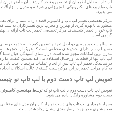
لپ تاپ به دلیل اطمینان از تخصص و تبحر کارشناسان حاضر در آن اس
تاپ نواع بردهای الکترونیکی با تجهیزاتی پیشرفته و مدرن و ابزارآلات 
می پذیرد.
مرکز تخصصی تعمیر لپ تاپ و کامپیوتر قصد دارد تا شما را برای تعمی
منظور ما با بهره گیری از بهترین و مجرب ترین تعمیرکاران به شما ک
تاپ خود را تعمیر کنید.هدف مرکز تخصصی تعمیر لپ تاپ ارائه ی ب
گرامی است.
ما سالهاست بر پایه ی دو اصل تعهد و تضمین کیفیت به خدمت رسان
تعمیر لپ تاپ دارای بخش های مختلفی است که هریک از بخش ها متخص
مدرن ترین امکانات مجهز شده است.در راستای آسودگی خیال شما گر
لپ تاپ تنها از قطعات اورجینال استفاده می کند.تضمین کیفیت ما ر
در نمایندگی تعمیر لپ تاپ پس از انجام عملیات مرتبط با عیب یابی 
به گام مراحل تعمیر در این مرکز،سبب گشته تا غالب اشکالات ایجاد شد
تعویض لپ تاپ دست دوم با لپ تاپ نو چیس
تعویض لپ تاپ دست دوم با لپ تاپ نو که توسط
مهندسین کامپیوتر
و
دست دوم مشاوره رایگان داده می شود.
پس از خریداری لپ تاپ های دست دوم از کاربران مدل های مختلفی از 
نفع مشتری و در جهت رضایتمندی ایشان ایجاد شده است.