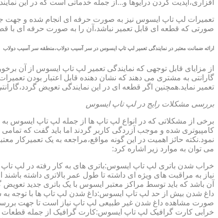
افزاری،آپدیت کردن درایوها و...از جمله خدماتی است که در این ن
تعمیرات لپ تاپ ایسوس نیز به صورت حرفه ای انجام شده و جهت جلوگ
صورتی که قطعه ای قابل تعمیر نباشد،آن را به صورت حرفه ای با قطعه 
ارائه ضمانت معتبر در نمایندگی تعمیر لپ تاپ ایسوس در سر آسیب دولاب،منطقه سر آسیب دولاب
گارانتی به مشتری می دهند که نشان دهنده قابل اعتبار بودن تعمیرا
تعمیر نماید.همچنین اگر قطعه ای در این نمایندگی تعویض گردد،گاران
بررسی مشکلات رایج در لپ تاپ ایسوس
برخی از مشکلاتی که در انواع لپ تاپ ها از جمله لپ تاپ ایسوس به
کامپیوتری شده و موجب آزردگی کاربر گردند اما باید گفت که تمام
نمود.نکته حائز اهمیت در این گونه مواقع،مراجعه به یک تعمیرکار 
می توان به موارد زیر اشاره کرد:
خراب شدن باتری لپ تاپ ایسوس:باتری های به کار رفته در لپ تاپ ها،پس
نیاز به مراقبت های ویژه ای داشته تا طول عمر بالاتری داشته باشند
آن باشد که باید توسط مراکز معتبر ایسوس با یک باتری جدید تعویض گ
داغ شدن بیش از حد لپ تاپ ایسوس:داغ شدن لپ تاپ ها با توجه به 
صورت مشاهده داغ شدن غیر طبیعی لپ تاپ نیاز است تا جهت بررسی 
خرابی کارت گرافیک لپ تاپ ایسوس:کارت گرافیک از جمله قطعات ح