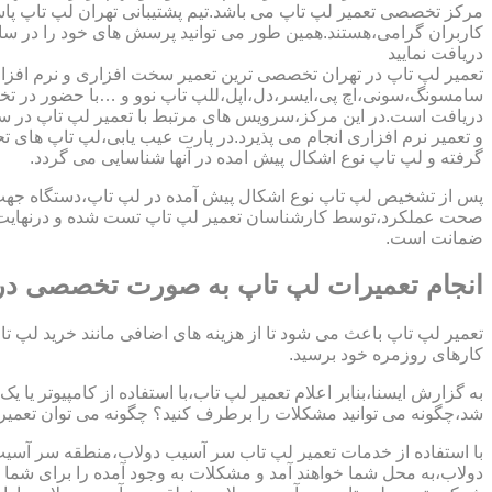
مرکز تخصصی تعمیر لپ تاپ می باشد.تیم پشتیبانی تهران لپ تاپ پ
کاربران گرامی،هستند.همین طور می توانید پرسش های خود را در سا
دریافت نمایید
تعمیر لپ تاپ در تهران تخصصی ترین تعمیر سخت افزاری و نرم افزار
سامسونگ،سونی،اچ پی،ایسر،دل،اپل،للپ تاپ نوو و …با حضور در تخص
دریافت است.در این مرکز،سرویس های مرتبط با تعمیر لپ تاپ در س
و تعمیر نرم افزاری انجام می پذیرد.در پارت عیب یابی،لپ تاپ های ت
گرفته و لپ تاپ نوع اشکال پیش امده در آنها شناسایی می گردد.
پس از تشخیص لپ تاپ نوع اشکال پیش آمده در لپ تاپ،دستگاه جهت دری
صحت عملکرد،توسط کارشناسان تعمیر لپ تاپ تست شده و درنهایت تح
ضمانت است.
انجام تعمیرات لپ تاپ به صورت تخصصی در
تعمیر لپ تاپ باعث می شود تا از هزینه های اضافی مانند خرید لپ تاپ
کارهای روزمره خود برسید.
به گزارش ایسنا،بنابر اعلام تعمیر لپ تاب،با استفاده از کامپیوتر یا
شد،چگونه می توانید مشکلات را برطرف کنید؟ چگونه می توان تعمیر کا
با استفاده از خدمات تعمیر لپ تاب سر آسیب دولاب،منطقه سر آسیب 
دولاب،به محل شما خواهند آمد و مشکلات به وجود آمده را برای شما ر