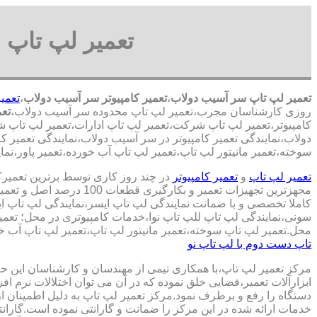
تعمیر لپ تاپ 
تعمیر لپ تاپ سر آسیب دولاب
،
تعمیر کامپیوتر سر آسیب دولاب
،
تعمی
روزی کارشناسان مجرب،تعمیر لپ تاپ محدوده سر آسیب دولاب،
تعم
کامپیوتر،تعمیر لپ تاپ شرکت،تعمیر لپ تاپ ادارات،تعمیر لپ تاپ ش
دولاب،نمایندگی تعمیر کامپیوتر در سر آسیب دولاب،نمایندگی تعمیر ک
سوخته،تعمبر مانیتور لپ تاپ،تعمیر لپ تاپ آب خورده،تعمیر پاور،نما
تعمیر لپ تاپ
و
تعمیر کامپیوتر
در چند روز کاری توسط برترین تعمیر
مجهزترین تجهیزات تعمیر و بکارگ
کاملا تخصصی و با ضمانت نمایندگی لپ تاپ ایسر،نمایندگی لپ تاپ 
سونی،نمایندگی لپ تاپ للپ تاپ نوا،خدمات کامپیوتری در محل؛ تعمیر
محل.تعمیر لپ تاپ سوخته،تعمبر مانیتور لپ تاپ،تعمیر لپ تاپ آب خو
تاپ دست دوم با لپ تاپ نو
مرکز تعمیر لپ تاپ،با همکاری تیمی از مهندسان و کارشناسان این حوز
ابزارآلات تعمیر،فضایی خلق نموده که در آن می توان اختلالات نرم اف
دستگاه را رفع و برطرف نمود.مرکز تعمیر لپ تاپ به دلیل اطمینان ا
خدمات ارائه شده در این مرکز را ضمانت و گارانتی نموده است.گاران