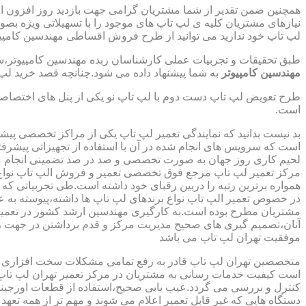
همچنین ضمن تقدیر از شما مشتریان گرامی جهت بازدید روز افزون 
نیازهای مشتریان کلیه ی لپ تاپ های موجود را با تسهیلاتی ویژه ب
لپ تاپ خود ندارید می توانید از طرح فروش اقساطی مهندسین کامپیو
طبق تحقیقات و تجربیات عملی کارشناسان زبده مهندسین کامپیوتر،سهم
مهندسین کامپیوتر
به شما پیشنهاد داده می شود.چنانچه قصد خرید لپ 
طرح تعویض لپ تاپ دست دوم با لپ تاپ نو یکی از پنل های اختصاص
است.
بد نیست بدانید که نمایندگی تعمیر لپ تاپ یکی از مراکز تخصصی پیش
است که سرویس های انجام شده در آن با استفاده از تجهیزاتی پیشرفته
لحیم کاری روز جهان به صورت تخصصی و صد در صد تضمینی انجام م
مرکز تعمیر لپ تاپ مرجع فوق تخصصی تعمیر و فروش الپ تاپ نواع بر
همواره برترین رتبه را دربین رقبای خود داشته است.طی تجربیاتی ک
در خصوص تعمیر الپ تاپ نواع برندهای لپ تاپ ها داشته،پیوسته به ع
مشتریان مطرح بوده است.به کارگیری مهندسین ارشد کشور در تعمیر
آنان،تصمیم گیری های صحیح مدیریت مرکز و قدم برداشتن در جهت ر
موفقیت تهران لپ تاپ می باشد
متخصصین تهران لپ تاپ قادر به رفع تمامی مشکلات سخت افزاری و ن
است کیفیت خدمات رسانی به مشتریان در مرکز تعمیر تهران لپ تاپ 
کنترل و بررسی می گردد.عیب یابی صحیح،استفاده از قطعات اورجینال
دستگاه هایی که غیر قابل تعمیر اعلام می شوند و مهم تر از همه تعهد