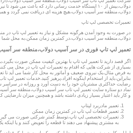
شرکت تعمیر لپ تاب سر آسیب دولاب،منطقه سر آسیب دولاب،دارای ا
دولاب،بیش از ۱۰ ایستگاه خدمت رسانی دارد که باعث م
دولاب،منطقه سر آسیب دولاب،هیچ هزینه ای دریافت نمی گردد و همی
تعمیرات تخصصی لپ تاپ
در صورت به وجود آمدن هرگونه مشکل و نیاز به تعمیر لپ تاپ در م
دولاب،منطقه سر آسیب دولاب،در کمترین زمان ممکن،به محل شما بیا
تعمیر لپ تاپ فوری در سر آسیب دولاب،منطقه سر آسیب
اگر قصد دارید تا تعمیر لپ تاپ با بهترین کیفیت ممکن صورت بگیرد،باید
بسیاری از شرکت هایی که اقدام به تعمیرات لپ تاپ در محل می کنند
به فرض مثال،یک نیروی ضعیف و آماتور به محل کار شما می آید تا تعمیر لپ تاپ انجام دهد و با انجام تعمیر CPU،باعث می شود تا ه
بنابراین،باید از استخدام اینگونه افراد،پرهیز کنید.خدمات تعمیر
رضایت حداکثری مشتریان خود را به دست آورد و روزانه در سراسر 
و کار باید اعتبار بسیار زیادی داشته باشد و همچنین میزان نارضایتی ک
تعمیر مادربرد لپتاپ
تعمیر قطعات لپ تاپ در کمترین زمان ممکن
تعمیرات تخصصی لپ تاپ،توسط کمتر شرکتی صورت می گیرد.در اکث
به مشتری پیشنهاد می دهند تا قطعه را تعویض کنند و یا اینکه یک 
اما این کار درستی نیست.به این دلیل که ممکن است شما یک قطعه گرا