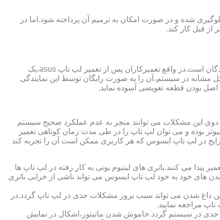
گیری شده و در صورت امکان به ترمیم آن پرداخته شود.اما در
از قبل کار کند.
از مزایای قابل توجهی که نمایندگی تعمیر لپ تاپ ایسوس از آن برخوردار است،ارائه ضمانت نامه و یا گارانتی معتبر تعمیرات به مراجعه کنندگان است.در واقع تعمیرکاران پس از تعمیر لپ تاپ asus،یک
کل مشابه در سیستم،آن را به صورت رایگان توسط این نمایندگی
ت اصل بودن قطعه تعویضی آسوده نماید.
ر دوی این مشکلات می توانند منجر به عدم عملکرد صحیح سیستم
تر بوده و می توان لپ تاپ را در طی مدت زمان کوتاهی تعمیر
رایج در لپ تاپ ایسوس که هر کاربری ممکن است آن را تجربه کند
 پیدا می کنند.باتری های لیتیوم یونی به کار رفته در لپ تاپ ها
 شدن های خود به خود لپ تاپ ایسوس می تواند ناشی از خرابی باتری
این داغ شدن می تواند سبب بروز مشکلات جدی در لپ تاپ گردد.در
اپ مراجعه نمایید.
 جدی در سیستم گردد.خاموش شدن مانیتور،اشکال در نمایش