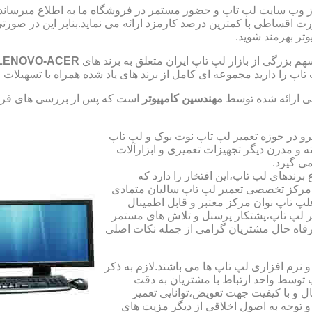
از وب سایت لپ تاپ و حضور مستمر در فروشگاه ما به اطلاع میرسان
صورت اقساطی با کمترین درصد کارمزد ارائه می نماید.بنابر این در 
تر بهرمند شوید.
 بزرگی از بازار لپ تاپ ایران متعلق به برند های
LENOVO-ACER
تاپ را دارید مجموعه ای کامل از برند های یاد شده همراه با تسهیلا
ی ارائه شده توسط
مهندسین کامپیوتر
است که پس از بررسی های فراو
رو در حوزه تعمیر لپ تاپ نوت بوک و لپ تاپ
 و مدرن دیگر تجهیزات تعمیری و ابزارآلات
ی گیرد.
ندهای لپ تاپ،این افتخار را دارد که
ه مرکز تخصصی تعمیر لپ تاپ سالیان متمادی
لپ تاپ نوان مرکز معتبر و قابل اطمینال
 لپ تاپ،پشتکار پرسنل و تلاش های مستمر
فاه حال مشتریان گرامی از جمله نکات اصلی
رم افزاری لپ تاپ ها می باشند.لازم به ذکر
توسط واحد ارتباط با مشتریان به دقت
 و با کیفیت جهت تعویض،توانایی تعمیر
 و توجه به اصول اخلاقی از دیگر مزیت های