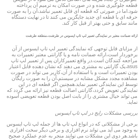
قطعه جلوگیری شده و در صورت امکان به ترمیم آن پرداخته
شود.اما در صورتی که قطعه ای قابل تعمیر نباشد،آن را به صورت
حرفه ای با قطعه ای جدید جایگزین می کنند تا در نهایت دستگاه
مانند سابق و حتی بهتر از قبل کار کند.
ارائه ضمانت معتبر در نمایندگی تعمیر لپ تاپ ایسوس در طرشت،منطقه طرشت
از مزایای قابل توجهی که نمایندگی تعمیر لپ تاپ ایسوس از آن
برخوردار است،ارائه ضمانت نامه و یا گارانتی معتبر تعمیرات به
مراجعه کنندگان است.در واقع تعمیرکاران پس از تعمیر لپ تاپ
asus،یک گارانتی به مشتری می دهند که نشان دهنده قابل اعتبار
بودن تعمیرات است و با استفاده از آن،کاربر می تواند در صورت
مشاهده مجدد مشکل مشابه در سیستم،آن را به صورت رایگان
توسط این نمایندگی تعمیر نماید.همچنین اگر قطعه ای در این
نمایندگی تعویض گردد،گارانتی اصالت قطعه نیز ارائه می گردد که
می تواند خیال مشتری را از بابت اصل بودن قطعه تعویضی آسوده
نماید.
بررسی مشکلات رایج در لپ تاپ ایسوس
برخی از مشکلاتی که در انواع لپ تاپ ها از جمله لپ تاپ ایسوس
به وجود می آید می تواند نرم افزاری و برخی دیگر سخت افزاری
باشد.هر دوی این مشکلات می توانند منجر به عدم عملکرد صحیح