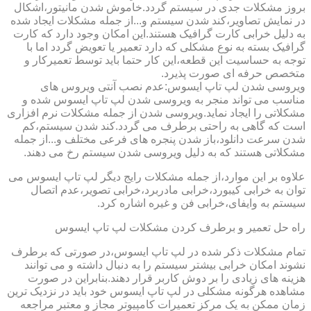
بروز مشکلات جدی در سیستم گردد.خاموش شدن مانیتور،اشکال
در نمایش تصاویر،کند شدن سیستم و...از جمله مشکلات ایجاد شده
به دلیل خرابی کارت گرافیک هستند.این امکان وجود دارد که کارت
گرافیک بسته به نوع مشکلی که دارد تعمیر یا تعویض گردد اما با
توجه به حساسیت این قطعه،این کار حتما باید توسط تعمیرکار و
متخصص حرفه ای صورت پذیرد.
ویروسی شدن لپ تاپ ایسوس:عدم نصب آنتی ویروس های
مناسب می تواند منجر به ویروسی شدن لپ تاپ ایسوس شده و
مشکلاتی را ایجاد نماید.ویروسی شدن از جمله مشکلات نرم افزاری
است که گاهی به راحتی برطرف می گردد.کند شدن سیستم،کم
شدن سرعت دانلود،باز شدن پنجره های فرعی مختلف و...از جمله
مشکلاتی هستند که به دلیل ویروسی شدن سیستم رخ می دهند.
علاوه بر این موارد،از جمله مشکلات رایج دیگر لپ تاپ ایسوس می
توان به خرابی کیبورد،خرابی مادربرد،خرابی تصویر،عدم اتصال
سیستم به وایفای،خرابی فن و غیره اشاره کرد.
راه حل تعمیر و برطرف کردن مشکلات لپ تاپ ایسوس
تمام مشکلات ذکر شده در لپ تاپ ایسوس،در صورتی که برطرف
نشوند امکان خرابی بیشتر سیستم را به دنبال داشته و می توانند
هزینه های زیادی را بر دوش کاربر قرار دهند.بنابراین در صورت
مشاهده هرگونه مشکلی در لپ تاپ ایسوس خود باید در نزدیک ترین
زمان ممکن به یک مرکز تعمیرات کامپیوتر مجاز و معتبر مراجعه