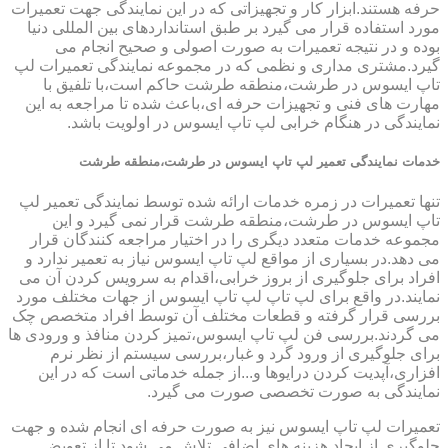
حرفه هستند.ابزار کار و تجهیزاتی که در این نمایندگی جهت تعمیرات
مورد استفاده قرار می گیرد بر طبق استانداردهای بین المللی دنیا
بوده و در نتیجه تعمیرات به صورت اصولی و صحیح انجام می
گیرد.مشتری مداری و نظمی که در مجموعه نمایندگی تعمیرات لپ
تاپ ایسوس در طرشت،منطقه طرشت حاکم است،با تلفیق با
مهارت های فنی و تجهیزات حرفه ای،باعث شده تا مراجعه به این
نمایندگی در هنگام خرابی لپ تاپ ایسوس در اولویت باشد.
خدمات نمایندگی تعمیر لپ تاپ ایسوس در طرشت،منطقه طرشت
تنها تعمیرات در زمره خدمات ارائه شده توسط نمایندگی تعمیر لپ
تاپ ایسوس در طرشت،منطقه طرشت قرار نمی گیرد و این
مجموعه خدمات متعدد دیگری را در اختیار مراجعه کنندگان قرار
می دهد.در بسیاری از مواقع لپ تاپ ایسوس نیاز به تعمیر ندارد و
افراد برای جلوگیری از بروز خرابی،اقدام به سرویس کردن آن می
نمایند.در واقع برای لپ تاپ لپ تاپ ایسوس از جهات مختلف مورد
بررسی قرار گرفته و قطعات مختلف آن توسط افراد متخصص چک
می گردند.بررسی فن لپ تاپ ایسوس،تمیز کردن منافذ و ورودی ها
برای جلوگیری از ورود گرد و غبار،بررسی سیستم از نظر نرم
افزاری،آپدیت کردن درایوها و...از جمله خدماتی است که در این
نمایندگی به صورت تخصصی صورت می گیرد.
تعمیرات لپ تاپ ایسوس نیز به صورت حرفه ای انجام شده و جهت
جلوگیری از ایجاد هزینه های اضافی تلاش می شود تا از تعویض