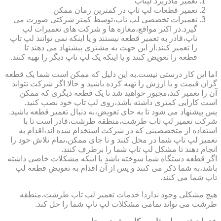
تعمیر مادربرد لپتاپ
تعمیر قطعات لپ تاپ در کمترین زمان ممکن
تعمیرات تخصصی لپ تاپ،توسط کمتر شرکتی صورت می
گیرد.در اکثر مواقع،مغازه ها و شرکت های تعمیرات لپ
تاپ،قادر به تعمیر قطعه نیستند و یا اینکه نمی توانند لپ تاپ
را تعمیر کنند.از این جهت به مشتری پیشنهاد می دهند تا
قطعه را تعویض کنند و یا اینکه یک لپ تاپ دیگر را تهیه کنند.
اما این کار درستی نیست.به این دلیل که ممکن است شما یک قطعه
گران قیمت و با ارزش را تهیه کرده باشید و حالا اگر شرکت نتواند
آن را تعمیر کند،مجبور خواهید شد تا یک قطعه دیگری که ممکن
است کارایی کمتری داشته باشد،روی لپ تاپ خود نصب کنید.
پس پیشنهاد می شود تا به جای تعویض،به دنبال تعمیر قطعه باشید.
شرکت تعمیر لپ تاب طرشت،منطقه طرشت،قادر است تا با
استفاده از متخصصینی که در شرکت استخدام شده اند،اقدام به
تعمیر لپ تاپ شما در محل کنند و تا جای ممکن،تمام تلاش خود را
انجام دهند تا مشکل لپ تاپ شما را برطرف کنند.
اگر قطعه دستگاه شما سوخته باشد یا اینکه مشکلات خاصی داشته
باشد،به شما ذکر می کنند و پس از آن اقدام به تعویض قطعه لپ
تاپ شما می کنند.
هیچ مشکلی وجود ندارد! خدمات تعمیر لپ تاب طرشت،منطقه
طرشت می تواند تمامی مشکلات لپ تاپ شما را حل کند.