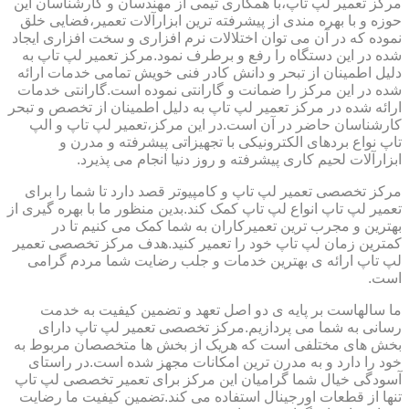
مرکز تعمیر لپ تاپ،با همکاری تیمی از مهندسان و کارشناسان این
حوزه و با بهره مندی از پیشرفته ترین ابزارآلات تعمیر،فضایی خلق
نموده که در آن می توان اختلالات نرم افزاری و سخت افزاری ایجاد
شده در این دستگاه را رفع و برطرف نمود.مرکز تعمیر لپ تاپ به
دلیل اطمینان از تبحر و دانش کادر فنی خویش تمامی خدمات ارائه
شده در این مرکز را ضمانت و گارانتی نموده است.گارانتی خدمات
ارائه شده در مرکز تعمیر لپ تاپ به دلیل اطمینان از تخصص و تبحر
کارشناسان حاضر در آن است.در این مرکز،تعمیر لپ تاپ و الپ
تاپ نواع بردهای الکترونیکی با تجهیزاتی پیشرفته و مدرن و
ابزارآلات لحیم کاری پیشرفته و روز دنیا انجام می پذیرد.
مرکز تخصصی تعمیر لپ تاپ و کامپیوتر قصد دارد تا شما را برای
تعمیر لپ تاپ انواع لپ تاپ کمک کند.بدین منظور ما با بهره گیری از
بهترین و مجرب ترین تعمیرکاران به شما کمک می کنیم تا در
کمترین زمان لپ تاپ خود را تعمیر کنید.هدف مرکز تخصصی تعمیر
لپ تاپ ارائه ی بهترین خدمات و جلب رضایت شما مردم گرامی
است.
ما سالهاست بر پایه ی دو اصل تعهد و تضمین کیفیت به خدمت
رسانی به شما می پردازیم.مرکز تخصصی تعمیر لپ تاپ دارای
بخش های مختلفی است که هریک از بخش ها متخصصان مربوط به
خود را دارد و به مدرن ترین امکانات مجهز شده است.در راستای
آسودگی خیال شما گرامیان این مرکز برای تعمیر تخصصی لپ تاپ
تنها از قطعات اورجینال استفاده می کند.تضمین کیفیت ما رضایت