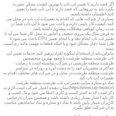
اگر قصد دارید تا تعمیر لپ تاپ با بهترین کیفیت ممکن صورت
بگیرد،باید به نیروهایی که قصد دارند تا لپ تاپ شما را تعمیر
کنند،اطمینان داشته باشید.
بسیاری از شرکت هایی که اقدام به تعمیرات لپ تاپ در محل می
کنند،کیفیت کار پایینی دارند و باعث می شود تا لپ تاپ شما در
مدت زمان کوتاهی،مشکلات بیشتری داشته باشد.
به فرض مثال،یک نیروی ضعیف و آماتور به محل کار شما می آید تا
تعمیر لپ تاپ انجام دهد و با انجام تعمیر CPU،باعث می شود تا
هارد شما دچار مشکل شود و یا اینکه قطعات مهمی مانند رم،آسیب
ببینند.
بنابراین،باید از استخدام اینگونه افراد،پرهیز کنید.خدمات تعمیر لپ
تاب طرشت،منطقه طرشت،با وجود بهترین متخصصین
طرشت،منطقه طرشتی در شرکت،توانسته است تا رضایت
حداکثری مشتریان خود را به دست آورد و روزانه در سراسر
طرشت،منطقه طرشت،در محل و در شرکت های مختلف،اقدام به
تعمیرات لپ تاپ کند.
نماد دو ستاره سایت تعمیر لپ تاب طرشت،منطقه طرشت
(https://www.lap-repair.ir)نشان دهنده اعتبار شرکت است.لازم به
ذکر است که به کمتر کسب و کاری اعطا می شود و یک کسب و
کار باید اعتبار بسیار زیادی داشته باشد و همچنین میزان نارضایتی
کاربران بسیار پایین باشد تا نماد دو ستاره و نماد ساماندهی مناسب
به آن شرکت تعلق بگیرد.