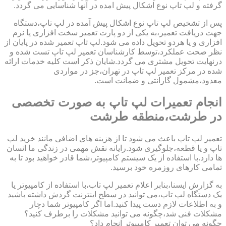
گرفته و لپ تاپ نوع اشکال پیش امده در آنها شناسایی می گردد.
پس از تشخیص لپ تاپ نوع اشکال پیش آمده در لپ تاپ،دستگاه
جهت دریافت تعمیر،به یکی از دو پارت تعمیر سخت افزاری یا نرم
افزاری و یا هردو تحویل داده می شود.لپ تاپ تعمیر شده در پایان از
نظر صحت عملکرد،توسط کارشناسان تعمیر لپ تاپ تست شده و
درنهایت تحویل مشتری می گردد.شایان ذکر است کلیه خدمات ارائه
شده در مرکز تعمیر لپ تاپ در تهران،جز در مواردی
معدود،مشمول گارانتی و ضمانت است.
انجام تعمیرات لپ تاپ به صورت تخصصی
در طرشت،منطقه طرشت
تعمیر لپ تاپ باعث می شود تا از هزینه های اضافی مانند خرید لپ
تاپ و یا قطعه،جلوگیری شود.رایانه نقش مهمی در زندگی ما انسان
ها دارد.با استفاده از یک سیستم کامپیوتر،شما قادر خواهید بود تا به
تمامی کارهای روزمره خود برسید.
به گزارش ایسنا،بنابر اعلام تعمیر لپ تاب،با استفاده از کامپیوتر یا
یک دستگاه لپ تاپ،می توانید در سطح اینترنت گردش داشته باشید
و به اطلاعات لازم دست پیدا کنید.اما اگر کامپیوتر شما دچار
مشکلات فنی شد،چگونه می توانید مشکلات را برطرف کنید؟
چگونه می توان تعمیر کامپیوتر انجام داد؟