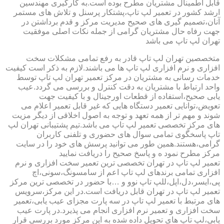
قابل اطمینال مشتریان مطرح بوده است.به کارگیری مهندسین
ارشد کشور در تعمیر لپ تاپ،پشتکار پرسنل و تلاش های مستمر
آنان،تصمیم گیری های صحیح مدیریت مرکز و قدم برداشتن در
جهت رفاه حال مشتریان گرامی از جمله نکات اصلی موفقیت
تهران لپ تاپ می باشد
متخصصین تهران لپ تاپ قادر به رفع تمامی مشکلات سخت
افزاری و نرم افزاری لپ تاپ ها می باشند.لازم به ذکر است کیفیت
خدمات رسانی به مشتریان در مرکز تعمیر تهران لپ تاپ توسط
واحد ارتباط با مشتریان به دقت کنترل و بررسی می گردد.عیب
یابی صحیح،استفاده از قطعات اورجینال و با کیفیت جهت
تعویض،توانایی تعمیر دستگاه هایی که غیر قابل تعمیر اعلام می
شوند و مهم تر از همه تعهد و توجه به اصول اخلاقی از دیگر مزیت
های مرکز تخصصی تعمیر لپ تاپ می باشد.تیم پشتیبانی تهران لپ
تاپ پاسخگوی تمامی سوال های حضوری و تلفنی کاربران
گرامی،هستند.همین طور می توانید پرسش های خود را در سایت
مرکز مطرح نمود ه و پاسخ صحیح را دریافت نمایید
تعمیر لپ تاپ در تهران تخصصی ترین تعمیر سخت افزاری و نرم
افزاری تمامی برندهای لپ تاپ اعم از سامسونگ،سونی،اچ
پی،ایسر،دل،اپل،للپ تاپ نوو و …با حضور در تخصصی ترین مرکز
تعمیر لپ تاپ در تهران قابل دریافت است.در این مرکز،سرویس
های مرتبط با تعمیر لپ تاپ در سه پارت مجزای عیب یابی،تعمیر
سخت افزاری و تعمیر نرم افزاری انجام می پذیرد.در پارت عیب
یابی،لپ تاپ های تحویل داده شده به این مرکز مورد بررسی قرار