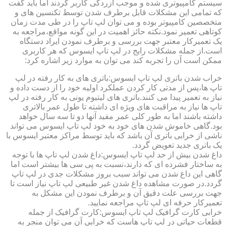
سیستم کامپیوتری شده و موجب آزردگی کاربر گردند اما باید گفت
که تمامی این مشکلات قابل برطرف شدن توسط تکنسین های و
متخصصین کامپیوتر بوده و می توان لپ تاپ را در طی مدت زمان
کوتاهی تعمیر نمود.نکته حائز اهمیت در این گونه مواقع،مراجعه به
یک تعمیرکار معتبر جهت بررسی و برطرف نمودن ایراد دستگاه
است.از جمله مشکلات رایج در لپ تاپ ایسوس که هر کاربری
ممکن است آن را تجربه کند می توان به موارد زیر اشاره کرد:
خراب شدن باتری لپ تاپ ایسوس:باتری های به کار رفته در لپ
تاپ ها،پس از مدتی کار کردن عملکرد اولیه خود را از دست داده و
نیاز به تعمیر پیدا می کنند.باتری های لیتیوم یونی به کار رفته در لپ
تاپ ها نیاز به مراقبت های ویژه ای داشته تا طول عمر بالاتری
داشته باشند اما به طور کلی عمر مفید آنها دو تا سه سال خواهد
بود.گاهی خاموش شدن های خود به خود لپ تاپ ایسوس می تواند
ناشی از خرابی باتری آن باشد که باید توسط مراکز معتبر ایسوس با
یک باتری جدید تعویض گردد.
داغ شدن بیش از حد لپ تاپ ایسوس:داغ شدن لپ تاپ ها با توجه
به ساختار فشرده ای که دارند،نسبت به پی سی ها بیشتر است اما
گاهی این داغ شدن می تواند سبب بروز مشکلات جدی در لپ تاپ
گردد.در صورت مشاهده داغ شدن غیر طبیعی لپ تاپ نیاز است تا
جهت بررسی علت دقیق آن و برطرف نمودن این مشکل به
تعمیرکار حرفه ای لپ تاپ مراجعه نمایید.
خرابی کارت گرافیک لپ تاپ ایسوس:کارت گرافیک از جمله
قطعات حیاتی در لپ تاپ هاست که خرابی آن می توان منجر به