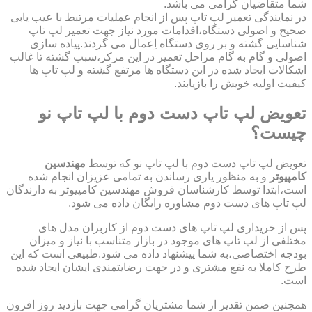
شما متقاضیان گرامی می باشد.
در نمایندگی تعمیر لپ تاپ پس از انجام عملیات مرتبط با عیب یابی
صحیح و اصولی دستگاه،اقدامات مورد نیاز جهت تعمیر لپ تاپ
شناسایی گشته و بر روی دستگاه اِعمال می گردند.پیاده سازی
اصولی و گام به گام مراحل تعمیر در این مرکز،سبب گشته تا غالب
اشکالات ایجاد شده در این دستگاه ها مرتفع گشته و لپ تاپ ها
کیفیت اولیه خویش را بازیابند.
تعویض لپ تاپ دست دوم با لپ تاپ نو
چیست؟
تعویض لپ تاپ دست دوم با لپ تاپ نو که توسط
مهندسین
کامپیوتر
و به منظور یاری رساندن به تمامی عزیزان انجام شده
است،ابتدا توسط کارشناسان فروش مهندسین کامپیوتر به دارندگان
لپ تاپ های دست دوم مشاوره رایگان داده می شود.
پس از خریداری لپ تاپ های دست دوم از کاربران مدل های
مختلفی از لپ تاپ های موجود در بازار متناسب با نیاز و میزان
بودجه اختصاصی،به شما پیشنهاد داده می شود.طبیعی است که این
طرح کاملا به نفع مشتری و در جهت رضایتمندی ایشان ایجاد شده
است.
همچنین ضمن تقدیر از شما مشتریان گرامی جهت بازدید روز افزون