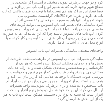
کرد و در جهت برطرف نمودن مشکل برآمد.مراکز متعددی در
سطح شهر وجود دارند که به تعمیر انواع لپ تاپ می پردازند و از
قضا تعداد این مراکز هم کم نیست.اما با توجه به قیمت بالایی که لپ
تاپ ها دارند و تقریبا جزء کالاهای گرانقیمت محسوب می
شوند،تعمیرات آنها باید به صورت حرفه ای و تخصصی انجام
گیرد.نمایندگی های تعمیر لپ تاپ ایسوس می توانند گزینه های
مناسبی جهت دریافت انواع خدمات عیب یابی،تعمیرات و سرویس
کردن لپ تاپ های ایسوس باشند.چرا که این نمایندگی ها به صورت
تخصصی و ویژه بر روی لپ تاپ های با برند ایسوس کار کرده و با
انواع مدل های آن آشنایی کامل دارند.
واحدهای مختلف نمایندگی تعمیرات لپ تاپ ایسوس
نمایندگی تعمیرات لپ تاپ ایسوس در طرشت،منطقه طرشت از
بخش ها و واحدهای مختلفی تشکیل شده است که هر یک از
کارشناسان و متخصصین متعددی تشکیل شده و به ارائه خدمات
مختلف می پردازند.واحد عیب یابی که از مهم ترین واحدهاست به
بررسی عیوب دستگاه با توجه به علائمی که کاربر بیان می کند و
همچنین با استفاده از تجهیزات موجود می پردازد.در نهایت ایراد لپ
تاپ تشخیص داده شده و برای برطرف نمودن،به واحد تعمیرات
ارسال می گردد.این واحد خود شامل دو بخش نرم افزار و سخت
افزار است که بسته به نوع ایراد سیستم،ممکن است لپ تاپ به هر
یک از این بخش ها ارسال گردد.