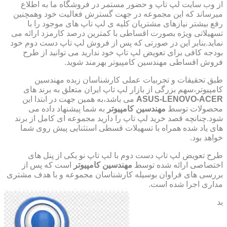
از وب سایت لپ تاپ و حضور مستمر در فروشگاه ما به اطلاع
میرساند که این مجموعه در جهت گسترش فعالیت خود وهمچنین
رفع بیشتر نیازهای مشتریان کلیه ی لپ تاپ های موجود را با
تسهیلاتی ویژه بصورت اقساطی با کمترین درصد کارمزد ارائه می
نماید.بنابر این در صورتی که پس از فروش لپ تاپ دست دوم خود
بودجه کافی برای تعویض لپ تاپ خود ندارید می توانید از طرح
فروش اقساطی مهندسین کامپیوتر بهرمند شوید.
طبق تحقیقات و تجربیات عملی کارشناسان زبده مهندسین
کامپیوتر،سهم بزرگی از بازار لپ تاپ ایران متعلق به برند های
ASUS-LENOVO-ACER
می باشد،به همین جهت در ابتدا این
محصولات توسط
مهندسین کامپیوتر
به شما پیشنهاد داده می
شود.چنانچه قصد خرید لپ تاپ را دارید مجموعه ای کامل از برند
های یاد شده همراه با تسهیلات قسطی استثنایی پیش روی شما
خواهد بود.
طرح تعویض لپ تاپ دست دوم با لپ تاپ نو یکی از پنل های
اختصاصی ارائه شده توسط
مهندسین کامپیوتر
است که پس از
بررسی های فراوان بوسیله کارشناسان مجموعه و با هدف مشتری
مداری اجرا شده است.
بد