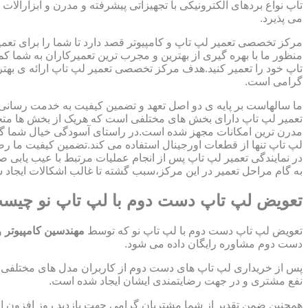
تاپ نواع بردهای الکترونیکی با تجهیزاتی پیشرفته و مدرن و ابزارآلات 
می پذیرد.
مرکز تخصصی تعمیر لپ تاپ و کامپیوتر قصد دارد تا شما را برای تعمی
منظور ما با بهره گیری از بهترین و مجرب ترین تعمیرکاران به شما ک
تاپ خود را تعمیر کنید.هدف مرکز تخصصی تعمیر لپ تاپ ارائه ی ب
گرامی است.
ما سالهاست بر پایه ی دو اصل تعهد و تضمین کیفیت به خدمت رسان
تعمیر لپ تاپ دارای بخش های مختلفی است که هریک از بخش ها متخص
مدرن ترین امکانات مجهز شده است.در راستای آسودگی خیال شما گر
لپ تاپ تنها از قطعات اورجینال استفاده می کند.تضمین کیفیت ما ر
در نمایندگی تعمیر لپ تاپ پس از انجام عملیات مرتبط با عیب یابی 
به گام مراحل تعمیر در این مرکز،سبب گشته تا غالب اشکالات ایجاد شد
تعویض لپ تاپ دست دوم با لپ تاپ نو چیس
تعویض لپ تاپ دست دوم با لپ تاپ نو که توسط
مهندسین کامپیوتر
و
دست دوم مشاوره رایگان داده می شود.
پس از خریداری لپ تاپ های دست دوم از کاربران مدل های مختلفی از 
نفع مشتری و در جهت رضایتمندی ایشان ایجاد شده است.
همچنین ضمن تقدیر از شما مشتریان گرامی جهت بازدید روز افزون 