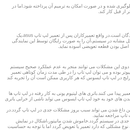
گیری شده و در صورت امکان به ترمیم آن پرداخته شود.اما در
از قبل کار کند.
از مزایای قابل توجهی که نمایندگی تعمیر لپ تاپ ایسوس از آن برخوردار است،ارائه ضمانت نامه و یا گارانتی معتبر تعمیرات به مراجعه کنندگان است.در واقع تعمیرکاران پس از تعمیر لپ تاپ asus،یک
کل مشابه در سیستم،آن را به صورت رایگان توسط این نمایندگی
ت اصل بودن قطعه تعویضی آسوده نماید.
ر دوی این مشکلات می توانند منجر به عدم عملکرد صحیح سیستم
تر بوده و می توان لپ تاپ را در طی مدت زمان کوتاهی تعمیر
رایج در لپ تاپ ایسوس که هر کاربری ممکن است آن را تجربه کند
 پیدا می کنند.باتری های لیتیوم یونی به کار رفته در لپ تاپ ها
 شدن های خود به خود لپ تاپ ایسوس می تواند ناشی از خرابی باتری
این داغ شدن می تواند سبب بروز مشکلات جدی در لپ تاپ گردد.در
اپ مراجعه نمایید.
 جدی در سیستم گردد.خاموش شدن مانیتور،اشکال در نمایش
نوع مشکلی که دارد تعمیر یا تعویض گردد اما با توجه به حساسیت