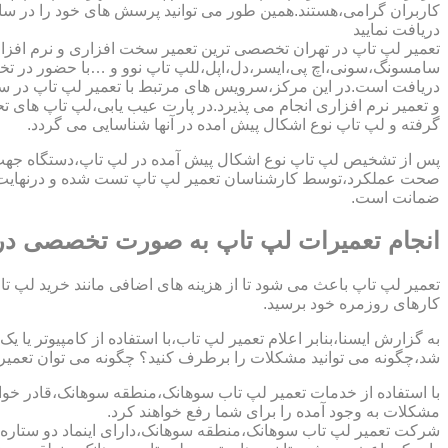
کاربران گرامی،هستند.همین طور می توانید پرسش های خود را در سا
دریافت نمایید
تعمیر لپ تاپ در تهران تخصصی ترین تعمیر سخت افزاری و نرم افزار
سامسونگ،سونی،اچ پی،ایسر،دل،اپل،للپ تاپ نوو و …با حضور در تخص
دریافت است.در این مرکز،سرویس های مرتبط با تعمیر لپ تاپ در س
و تعمیر نرم افزاری انجام می پذیرد.در پارت عیب یابی،لپ تاپ های ت
گرفته و لپ تاپ نوع اشکال پیش امده در آنها شناسایی می گردد.
پس از تشخیص لپ تاپ نوع اشکال پیش آمده در لپ تاپ،دستگاه جهت دری
صحت عملکرد،توسط کارشناسان تعمیر لپ تاپ تست شده و درنهایت تح
ضمانت است.
انجام تعمیرات لپ تاپ به صورت تخصصی در
تعمیر لپ تاپ باعث می شود تا از هزینه های اضافی مانند خرید لپ تاپ
کارهای روزمره خود برسید.
به گزارش ایسنا،بنابر اعلام تعمیر لپ تاب،با استفاده از کامپیوتر یا
شد،چگونه می توانید مشکلات را برطرف کنید؟ چگونه می توان تعمیر کا
با استفاده از خدمات تعمیر لپ تاب سوهانک،منطقه سوهانک،قادر خواه
مشکلات به وجود آمده را برای شما رفع خواهند کرد.