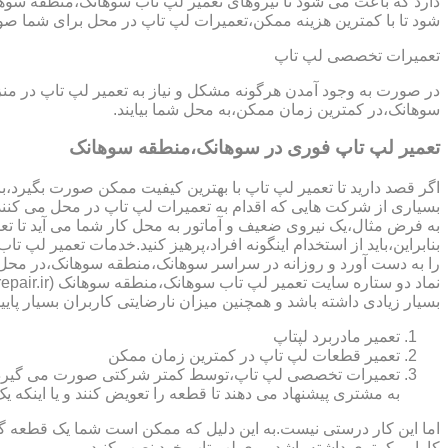
دارد که باعث می شود تا نیروهای تعمیر لپ تاب سوهانک،منطقه سوها
شود تا با کمترین هزینه ممکن،تعمیرات لپ تاپ در محل برای شما صو
تعمیرات تخصصی لپ تاپ
در صورت به وجود آمدن هرگونه مشکل و نیاز به تعمیر لپ تاپ در م
سوهانک،در کمترین زمان ممکن،به محل شما بیایند.
تعمیر لپ تاپ فوری در سوهانک،منطقه سوهانک
اگر قصد دارید تا تعمیر لپ تاپ با بهترین کیفیت ممکن صورت بگیرد،باید
بسیاری از شرکت هایی که اقدام به تعمیرات لپ تاپ در محل می کنند
به فرض مثال،یک نیروی ضعیف و آماتور به محل کار شما می آید تا تعمیر لپ تاپ انجام دهد و با انجام تعمیر CPU،باعث می شود تا ه
بنابراین،باید از استخدام اینگونه افراد،پرهیز کنید.خدمات تعمیر
را به دست آورد و روزانه در سراسر سوهانک،منطقه سوهانک،در محل 
بسیار زیادی داشته باشد و همچنین میزان نارضایتی کاربران بسیار پایی
تعمیر مادربرد لپتاپ
تعمیر قطعات لپ تاپ در کمترین زمان ممکن
تعمیرات تخصصی لپ تاپ،توسط کمتر شرکتی صورت می گیرد.در اکث
به مشتری پیشنهاد می دهند تا قطعه را تعویض کنند و یا اینکه یک 
اما این کار درستی نیست.به این دلیل که ممکن است شما یک قطعه گرا
کارایی کمتری داشته باشد،روی لپ تاپ خود نصب کنید.