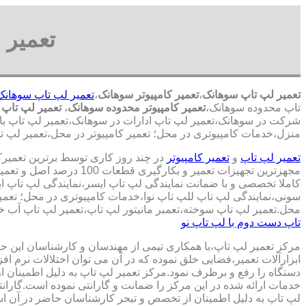
تعمیر 
تعمیر لپ تاپ سوهانک
،
تعمیر کامپیوتر سوهانک
،
تعمیر لپ تاپ سوهانک
تاپ محدوده سوهانک،
تعمیر کامپیوتر محدوده سوهانک
،
تعمیر لپ تاپ
شرکت در سوهانک،تعمیر لپ تاپ ادارات در سوهانک،تعمیر لپ تاپ با نر
منزل،خدمات کامپیوتری در محل؛ تعمیر کامپیوتر در محل،تعمیر لپ تا
تعمیر لپ تاپ
و
تعمیر کامپیوتر
در چند روز کاری توسط برترین تعمیر
مجهزترین تجهیزات تعمیر و بکارگ
کاملا تخصصی و با ضمانت نمایندگی لپ تاپ ایسر،نمایندگی لپ تاپ 
سونی،نمایندگی لپ تاپ للپ تاپ نوا،خدمات کامپیوتری در محل؛ تعمیر
محل.تعمیر لپ تاپ سوخته،تعمبر مانیتور لپ تاپ،تعمیر لپ تاپ آب خو
تاپ دست دوم با لپ تاپ نو
مرکز تعمیر لپ تاپ،با همکاری تیمی از مهندسان و کارشناسان این حوز
ابزارآلات تعمیر،فضایی خلق نموده که در آن می توان اختلالات نرم اف
دستگاه را رفع و برطرف نمود.مرکز تعمیر لپ تاپ به دلیل اطمینان ا
خدمات ارائه شده در این مرکز را ضمانت و گارانتی نموده است.گاران
لپ تاپ به دلیل اطمینان از تخصص و تبحر کارشناسان حاضر در آن اس