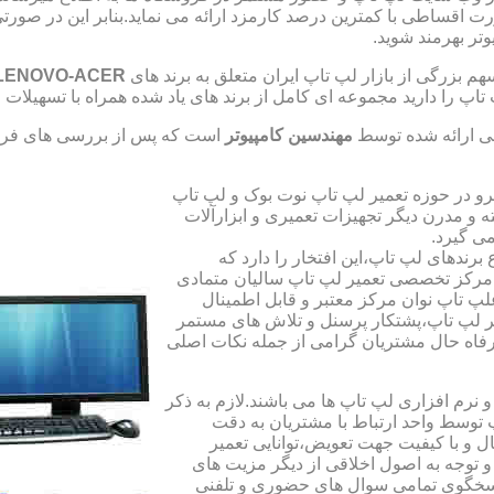
صورت اقساطی با کمترین درصد کارمزد ارائه می نماید.بنابر این در 
تر بهرمند شوید.
 بزرگی از بازار لپ تاپ ایران متعلق به برند های
LENOVO-ACER
تاپ را دارید مجموعه ای کامل از برند های یاد شده همراه با تسهیلا
ی ارائه شده توسط
مهندسین کامپیوتر
است که پس از بررسی های فراو
رو در حوزه تعمیر لپ تاپ نوت بوک و لپ تاپ
 و مدرن دیگر تجهیزات تعمیری و ابزارآلات
ی گیرد.
ندهای لپ تاپ،این افتخار را دارد که
ه مرکز تخصصی تعمیر لپ تاپ سالیان متمادی
لپ تاپ نوان مرکز معتبر و قابل اطمینال
 لپ تاپ،پشتکار پرسنل و تلاش های مستمر
فاه حال مشتریان گرامی از جمله نکات اصلی
رم افزاری لپ تاپ ها می باشند.لازم به ذکر
توسط واحد ارتباط با مشتریان به دقت
 و با کیفیت جهت تعویض،توانایی تعمیر
 و توجه به اصول اخلاقی از دیگر مزیت های
اسخگوی تمامی سوال های حضوری و تلفنی