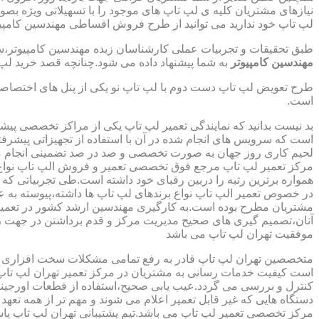
نیازهای مشتریان کلیه ی لپ تاپ های موجود را با تسهیلاتی ویژه ب
لپ تاپ خود ندارید می توانید از طرح فروش اقساطی مهندسین کامپیو
طبق تحقیقات و تجربیات عملی کارشناسان زبده مهندسین کامپیوتر،سهم
مهندسین کامپیوتر
به شما پیشنهاد داده می شود.چنانچه قصد خرید لپ 
طرح تعویض لپ تاپ دست دوم با لپ تاپ نو یکی از پنل های اختصاص
است.
بد نیست بدانید که نمایندگی تعمیر لپ تاپ یکی از مراکز تخصصی پیش
است که سرویس های انجام شده در آن با استفاده از تجهیزاتی پیشرفته
لحیم کاری روز جهان به صورت تخصصی و صد در صد تضمینی انجام م
مرکز تعمیر لپ تاپ مرجع فوق تخصصی تعمیر و فروش الپ تاپ نواع بر
همواره برترین رتبه را دربین رقبای خود داشته است.طی تجربیاتی ک
در خصوص تعمیر الپ تاپ نواع برندهای لپ تاپ ها داشته،پیوسته به ع
مشتریان مطرح بوده است.به کارگیری مهندسین ارشد کشور در تعمیر
آنان،تصمیم گیری های صحیح مدیریت مرکز و قدم برداشتن در جهت ر
موفقیت تهران لپ تاپ می باشد
متخصصین تهران لپ تاپ قادر به رفع تمامی مشکلات سخت افزاری و ن
است کیفیت خدمات رسانی به مشتریان در مرکز تعمیر تهران لپ تاپ 
کنترل و بررسی می گردد.عیب یابی صحیح،استفاده از قطعات اورجینال
دستگاه هایی که غیر قابل تعمیر اعلام می شوند و مهم تر از همه تعهد
مرکز تخصصی تعمیر لپ تاپ می باشد.تیم پشتیبانی تهران لپ تاپ پ