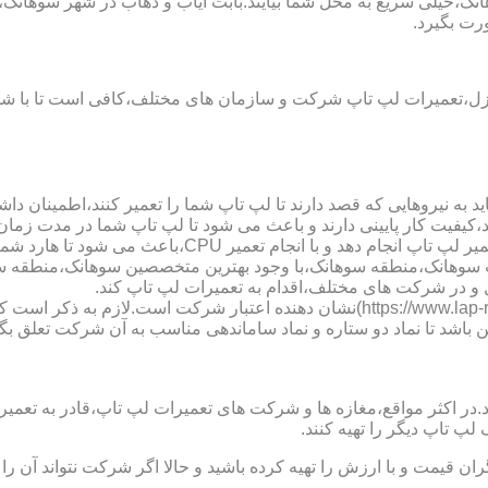
نک،خیلی سریع به محل شما بیایند.بابت ایاب و ذهاب در شهر سوهانک
رت بگیرد.
نزل،تعمیرات لپ تاپ شرکت و سازمان های مختلف،کافی است تا با شما
 به نیروهایی که قصد دارند تا لپ تاپ شما را تعمیر کنند،اطمینان داشت
،کیفیت کار پایینی دارند و باعث می شود تا لپ تاپ شما در مدت زما
ارد شما دچار مشکل شود و یا اینکه قطعات مهمی مانند رم،آسیب ببینند.
 لپ تاب سوهانک،منطقه سوهانک،با وجود بهترین متخصصین سوهانک،منطق
و در شرکت های مختلف،اقدام به تعمیرات لپ تاپ کند.
نماد دو ستاره سایت تعمیر لپ تاب سوهانک،منطقه سوهانک (https://www.lap-repair.ir)ن
ن باشد تا نماد دو ستاره و نماد ساماندهی مناسب به آن شرکت تعلق بگی
ر مواقع،مغازه ها و شرکت های تعمیرات لپ تاپ،قادر به تعمیر قطعه ن
لپ تاپ دیگر را تهیه کنند.
ن قیمت و با ارزش را تهیه کرده باشید و حالا اگر شرکت نتواند آن ر