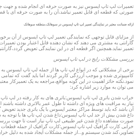
تعمیرات لپ تاپ ایسوس نیز به صورت حرفه ای انجام شده و جهت جلوگ
صورتی که قطعه ای قابل تعمیر نباشد،آن را به صورت حرفه ای با قطعه 
ارائه ضمانت معتبر در نمایندگی تعمیر لپ تاپ ایسوس در سوهانک،منطقه سوهانک
گارانتی به مشتری می دهند که نشان دهنده قابل اعتبار بودن تعمیرا
تعمیر نماید.همچنین اگر قطعه ای در این نمایندگی تعویض گردد،گاران
بررسی مشکلات رایج در لپ تاپ ایسوس
برخی از مشکلاتی که در انواع لپ تاپ ها از جمله لپ تاپ ایسوس به
کامپیوتری شده و موجب آزردگی کاربر گردند اما باید گفت که تمام
نمود.نکته حائز اهمیت در این گونه مواقع،مراجعه به یک تعمیرکار 
می توان به موارد زیر اشاره کرد:
خراب شدن باتری لپ تاپ ایسوس:باتری های به کار رفته در لپ تاپ ها،پس
نیاز به مراقبت های ویژه ای داشته تا طول عمر بالاتری داشته باشند
آن باشد که باید توسط مراکز معتبر ایسوس با یک باتری جدید تعویض گ
داغ شدن بیش از حد لپ تاپ ایسوس:داغ شدن لپ تاپ ها با توجه به 
صورت مشاهده داغ شدن غیر طبیعی لپ تاپ نیاز است تا جهت بررسی 
خرابی کارت گرافیک لپ تاپ ایسوس:کارت گرافیک از جمله قطعات ح
تصاویر،کند شدن سیستم و...از جمله مشکلات ایجاد شده به دلیل خراب