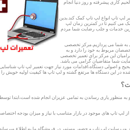
لحیم کاری پیشرفته و روز دنیا انجام
ر لپ تاپ انواع لپ تاپ کمک کند.بدین
مک می کنیم تا در کمترین زمان لپ
هترین خدمات و جلب رضایت شما مردم
ی به شما می پردازیم.مرکز تخصصی
صان مربوط به خود را دارد و به
امیان این مرکز برای تعمیر تخصصی
ضایت شما متقاضیان گرامی می باشد.
صحیح و اصولی دستگاه،اقدامات مورد نیاز جهت تعمیر لپ تاپ شناسایی 
ه در این دستگاه ها مرتفع گشته و لپ تاپ ها کیفیت اولیه خویش را باز
ت؟
 به منظور یاری رساندن به تمامی عزیزان انجام شده است،ابتدا توس
لپ تاپ های موجود در بازار متناسب با نیاز و میزان بودجه اختصاصی
از وب سایت لپ تاپ و حضور مستمر در فروشگاه ما به اطلاع میرسان