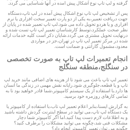
گرفته و لپ تاپ نوع اشکال پیش امده در آنها شناسایی می گردد.
پس از تشخیص لپ تاپ نوع اشکال پیش آمده در لپ تاپ،دستگاه
جهت دریافت تعمیر،به یکی از دو پارت تعمیر سخت افزاری یا نرم
افزاری و یا هردو تحویل داده می شود.لپ تاپ تعمیر شده در پایان از
نظر صحت عملکرد،توسط کارشناسان تعمیر لپ تاپ تست شده و
درنهایت تحویل مشتری می گردد.شایان ذکر است کلیه خدمات ارائه
شده در مرکز تعمیر لپ تاپ در تهران،جز در مواردی
معدود،مشمول گارانتی و ضمانت است.
انجام تعمیرات لپ تاپ به صورت تخصصی
در سنگلج،منطقه سنگلج
تعمیر لپ تاپ باعث می شود تا از هزینه های اضافی مانند خرید لپ
تاپ و یا قطعه،جلوگیری شود.رایانه نقش مهمی در زندگی ما انسان
ها دارد.با استفاده از یک سیستم کامپیوتر،شما قادر خواهید بود تا به
تمامی کارهای روزمره خود برسید.
به گزارش ایسنا،بنابر اعلام تعمیر لپ تاب،با استفاده از کامپیوتر یا
یک دستگاه لپ تاپ،می توانید در سطح اینترنت گردش داشته باشید
و به اطلاعات لازم دست پیدا کنید.اما اگر کامپیوتر شما دچار
مشکلات فنی شد،چگونه می توانید مشکلات را برطرف کنید؟
چگونه می توان تعمیر کامپیوتر انجام داد؟