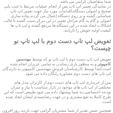
شما متقاضیان گرامی می باشد.
در نمایندگی تعمیر لپ تاپ پس از انجام عملیات مرتبط با عیب یابی
صحیح و اصولی دستگاه،اقدامات مورد نیاز جهت تعمیر لپ تاپ
شناسایی گشته و بر روی دستگاه اِعمال می گردند.پیاده سازی
اصولی و گام به گام مراحل تعمیر در این مرکز،سبب گشته تا غالب
اشکالات ایجاد شده در این دستگاه ها مرتفع گشته و لپ تاپ ها
کیفیت اولیه خویش را بازیابند.
تعویض لپ تاپ دست دوم با لپ تاپ نو
چیست؟
تعویض لپ تاپ دست دوم با لپ تاپ نو که توسط
مهندسین
کامپیوتر
و به منظور یاری رساندن به تمامی عزیزان انجام شده
است،ابتدا توسط کارشناسان فروش مهندسین کامپیوتر به دارندگان
لپ تاپ های دست دوم مشاوره رایگان داده می شود.
پس از خریداری لپ تاپ های دست دوم از کاربران مدل های
مختلفی از لپ تاپ های موجود در بازار متناسب با نیاز و میزان
بودجه اختصاصی،به شما پیشنهاد داده می شود.طبیعی است که این
طرح کاملا به نفع مشتری و در جهت رضایتمندی ایشان ایجاد شده
است.
همچنین ضمن تقدیر از شما مشتریان گرامی جهت بازدید روز افزون