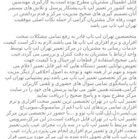
قابل اطمینال مشتریان مطرح بوده است.به کارگیری مهندسین
ارشد کشور در تعمیر لپ تاپ،پشتکار پرسنل و تلاش های مستمر
آنان،تصمیم گیری های صحیح مدیریت مرکز و قدم برداشتن در
جهت رفاه حال مشتریان گرامی از جمله نکات اصلی موفقیت
تهران لپ تاپ می باشد
متخصصین تهران لپ تاپ قادر به رفع تمامی مشکلات سخت
افزاری و نرم افزاری لپ تاپ ها می باشند.لازم به ذکر است کیفیت
خدمات رسانی به مشتریان در مرکز تعمیر تهران لپ تاپ توسط
واحد ارتباط با مشتریان به دقت کنترل و بررسی می گردد.عیب
یابی صحیح،استفاده از قطعات اورجینال و با کیفیت جهت
تعویض،توانایی تعمیر دستگاه هایی که غیر قابل تعمیر اعلام می
شوند و مهم تر از همه تعهد و توجه به اصول اخلاقی از دیگر مزیت
های مرکز تخصصی تعمیر لپ تاپ می باشد.تیم پشتیبانی تهران لپ
تاپ پاسخگوی تمامی سوال های حضوری و تلفنی کاربران
گرامی،هستند.همین طور می توانید پرسش های خود را در سایت
مرکز مطرح نمود ه و پاسخ صحیح را دریافت نمایید
تعمیر لپ تاپ در تهران تخصصی ترین تعمیر سخت افزاری و نرم
افزاری تمامی برندهای لپ تاپ اعم از سامسونگ،سونی،اچ
پی،ایسر،دل،اپل،للپ تاپ نوو و …با حضور در تخصصی ترین مرکز
تعمیر لپ تاپ در تهران قابل دریافت است.در این مرکز،سرویس
های مرتبط با تعمیر لپ تاپ در سه پارت مجزای عیب یابی،تعمیر
سخت افزاری و تعمیر نرم افزاری انجام می پذیرد.در پارت عیب
یابی،لپ تاپ های تحویل داده شده به این مرکز مورد بررسی قرار