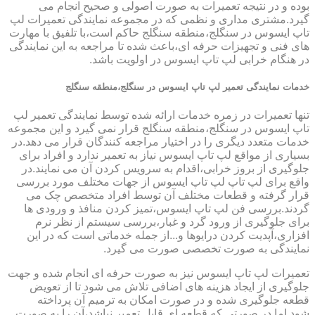
بوده و در نتیجه تعمیرات به صورت اصولی و صحیح انجام می
گیرد.مشتری مداری و نظمی که در مجموعه نمایندگی تعمیرات لپ
تاپ ایسوس در سنگلج،منطقه سنگلج حاکم است،با تلفیق با مهارت
های فنی و تجهیزات حرفه ای،باعث شده تا مراجعه به این نمایندگی
در هنگام خرابی لپ تاپ ایسوس در اولویت باشد.
خدمات نمایندگی تعمیر لپ تاپ ایسوس در سنگلج،منطقه سنگلج
تنها تعمیرات در زمره خدمات ارائه شده توسط نمایندگی تعمیر لپ
تاپ ایسوس در سنگلج،منطقه سنگلج قرار نمی گیرد و این مجموعه
خدمات متعدد دیگری را در اختیار مراجعه کنندگان قرار می دهد.در
بسیاری از مواقع لپ تاپ ایسوس نیاز به تعمیر ندارد و افراد برای
جلوگیری از بروز خرابی،اقدام به سرویس کردن آن می نمایند.در
واقع برای لپ تاپ لپ تاپ ایسوس از جهات مختلف مورد بررسی
قرار گرفته و قطعات مختلف آن توسط افراد متخصص چک می
گردند.بررسی فن لپ تاپ ایسوس،تمیز کردن منافذ و ورودی ها
برای جلوگیری از ورود گرد و غبار،بررسی سیستم از نظر نرم
افزاری،آپدیت کردن درایوها و...از جمله خدماتی است که در این
نمایندگی به صورت تخصصی صورت می گیرد.
تعمیرات لپ تاپ ایسوس نیز به صورت حرفه ای انجام شده و جهت
جلوگیری از ایجاد هزینه های اضافی تلاش می شود تا از تعویض
قطعه جلوگیری شده و در صورت امکان به ترمیم آن پرداخته
شود.اما در صورتی که قطعه ای قابل تعمیر نباشد،آن را به صورت