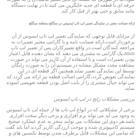
حرفه ای با قطعه ای جدید جایگزین می کنند تا در نهایت دستگاه
مانند سابق و حتی بهتر از قبل کار کند.
ارائه ضمانت معتبر در نمایندگی تعمیر لپ تاپ ایسوس در سنگلج،منطقه سنگلج
از مزایای قابل توجهی که نمایندگی تعمیر لپ تاپ ایسوس از آن
برخوردار است،ارائه ضمانت نامه و یا گارانتی معتبر تعمیرات به
مراجعه کنندگان است.در واقع تعمیرکاران پس از تعمیر لپ تاپ
asus،یک گارانتی به مشتری می دهند که نشان دهنده قابل اعتبار
بودن تعمیرات است و با استفاده از آن،کاربر می تواند در صورت
مشاهده مجدد مشکل مشابه در سیستم،آن را به صورت رایگان
توسط این نمایندگی تعمیر نماید.همچنین اگر قطعه ای در این
نمایندگی تعویض گردد،گارانتی اصالت قطعه نیز ارائه می گردد که
می تواند خیال مشتری را از بابت اصل بودن قطعه تعویضی آسوده
نماید.
بررسی مشکلات رایج در لپ تاپ ایسوس
برخی از مشکلاتی که در انواع لپ تاپ ها از جمله لپ تاپ ایسوس
به وجود می آید می تواند نرم افزاری و برخی دیگر سخت افزاری
باشد.هر دوی این مشکلات می توانند منجر به عدم عملکرد صحیح
سیستم کامپیوتری شده و موجب آزردگی کاربر گردند اما باید گفت
که تمامی این مشکلات قابل برطرف شدن توسط تکنسین های و