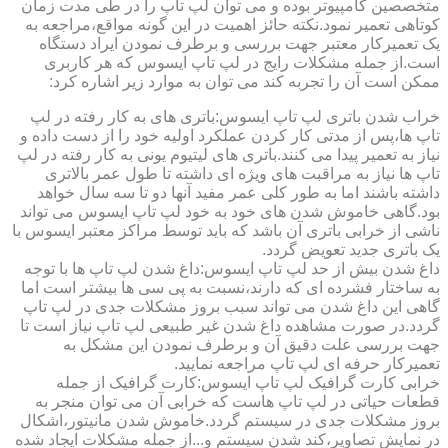
متخصصین کامپیوتر بوده و می توان لپ تاپ را در طی مدت زمان
کوتاهی تعمیر نمود.نکته حائز اهمیت در این گونه مواقع،مراجعه به
یک تعمیرکار معتبر جهت بررسی و برطرف نمودن ایراد دستگاه
است.از جمله مشکلات رایج در لپ تاپ ایسوس که هر کاربری
ممکن است آن را تجربه کند می توان به موارد زیر اشاره کرد:
خراب شدن باتری لپ تاپ ایسوس:باتری های به کار رفته در لپ
تاپ ها،پس از مدتی کار کردن عملکرد اولیه خود را از دست داده و
نیاز به تعمیر پیدا می کنند.باتری های لیتیوم یونی به کار رفته در لپ
تاپ ها نیاز به مراقبت های ویژه ای داشته تا طول عمر بالاتری
داشته باشند اما به طور کلی عمر مفید آنها دو تا سه سال خواهد
بود.گاهی خاموش شدن های خود به خود لپ تاپ ایسوس می تواند
ناشی از خرابی باتری آن باشد که باید توسط مراکز معتبر ایسوس با
یک باتری جدید تعویض گردد.
داغ شدن بیش از حد لپ تاپ ایسوس:داغ شدن لپ تاپ ها با توجه
به ساختار فشرده ای که دارند،نسبت به پی سی ها بیشتر است اما
گاهی این داغ شدن می تواند سبب بروز مشکلات جدی در لپ تاپ
گردد.در صورت مشاهده داغ شدن غیر طبیعی لپ تاپ نیاز است تا
جهت بررسی علت دقیق آن و برطرف نمودن این مشکل به
تعمیرکار حرفه ای لپ تاپ مراجعه نمایید.
خرابی کارت گرافیک لپ تاپ ایسوس:کارت گرافیک از جمله
قطعات حیاتی در لپ تاپ هاست که خرابی آن می توان منجر به
بروز مشکلات جدی در سیستم گردد.خاموش شدن مانیتور،اشکال
در نمایش تصاویر،کند شدن سیستم و...از جمله مشکلات ایجاد شده