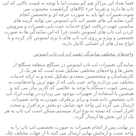
قضا تعداد این مراکز هم کم نیست.اما با توجه به قیمت بالایی که لپ
تاپ ها دارند و تقریبا جزء کالاهای گرانقیمت محسوب می
شوند،تعمیرات آنها باید به صورت حرفه ای و تخصصی انجام
گیرد.نمایندگی های تعمیر لپ تاپ ایسوس می توانند گزینه های
مناسبی جهت دریافت انواع خدمات عیب یابی،تعمیرات و سرویس
کردن لپ تاپ های ایسوس باشند.چرا که این نمایندگی ها به صورت
تخصصی و ویژه بر روی لپ تاپ های با برند ایسوس کار کرده و با
انواع مدل های آن آشنایی کامل دارند.
واحدهای مختلف نمایندگی تعمیرات لپ تاپ ایسوس
نمایندگی تعمیرات لپ تاپ ایسوس در سنگلج،منطقه سنگلج از
بخش ها و واحدهای مختلفی تشکیل شده است که هر یک از
کارشناسان و متخصصین متعددی تشکیل شده و به ارائه خدمات
مختلف می پردازند.واحد عیب یابی که از مهم ترین واحدهاست به
بررسی عیوب دستگاه با توجه به علائمی که کاربر بیان می کند و
همچنین با استفاده از تجهیزات موجود می پردازد.در نهایت ایراد لپ
تاپ تشخیص داده شده و برای برطرف نمودن،به واحد تعمیرات
ارسال می گردد.این واحد خود شامل دو بخش نرم افزار و سخت
افزار است که بسته به نوع ایراد سیستم،ممکن است لپ تاپ به هر
یک از این بخش ها ارسال گردد.
در نهایت پس از انجام تعمیرات به صورت تخصصی،لپ تاپ را به
واحد تست و آزمایش نهایی ارسال می کنند تا از جهات مختلف چک