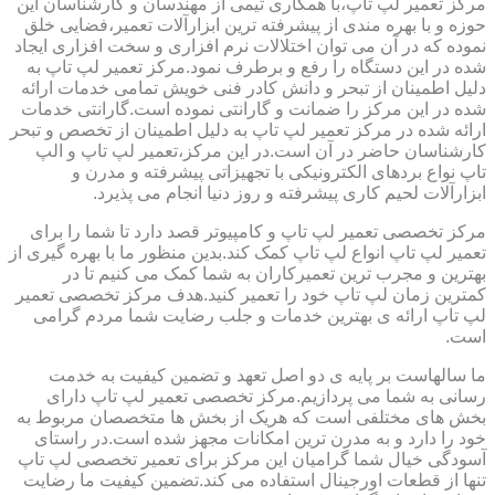
مرکز تعمیر لپ تاپ،با همکاری تیمی از مهندسان و کارشناسان این
حوزه و با بهره مندی از پیشرفته ترین ابزارآلات تعمیر،فضایی خلق
نموده که در آن می توان اختلالات نرم افزاری و سخت افزاری ایجاد
شده در این دستگاه را رفع و برطرف نمود.مرکز تعمیر لپ تاپ به
دلیل اطمینان از تبحر و دانش کادر فنی خویش تمامی خدمات ارائه
شده در این مرکز را ضمانت و گارانتی نموده است.گارانتی خدمات
ارائه شده در مرکز تعمیر لپ تاپ به دلیل اطمینان از تخصص و تبحر
کارشناسان حاضر در آن است.در این مرکز،تعمیر لپ تاپ و الپ
تاپ نواع بردهای الکترونیکی با تجهیزاتی پیشرفته و مدرن و
ابزارآلات لحیم کاری پیشرفته و روز دنیا انجام می پذیرد.
مرکز تخصصی تعمیر لپ تاپ و کامپیوتر قصد دارد تا شما را برای
تعمیر لپ تاپ انواع لپ تاپ کمک کند.بدین منظور ما با بهره گیری از
بهترین و مجرب ترین تعمیرکاران به شما کمک می کنیم تا در
کمترین زمان لپ تاپ خود را تعمیر کنید.هدف مرکز تخصصی تعمیر
لپ تاپ ارائه ی بهترین خدمات و جلب رضایت شما مردم گرامی
است.
ما سالهاست بر پایه ی دو اصل تعهد و تضمین کیفیت به خدمت
رسانی به شما می پردازیم.مرکز تخصصی تعمیر لپ تاپ دارای
بخش های مختلفی است که هریک از بخش ها متخصصان مربوط به
خود را دارد و به مدرن ترین امکانات مجهز شده است.در راستای
آسودگی خیال شما گرامیان این مرکز برای تعمیر تخصصی لپ تاپ
تنها از قطعات اورجینال استفاده می کند.تضمین کیفیت ما رضایت