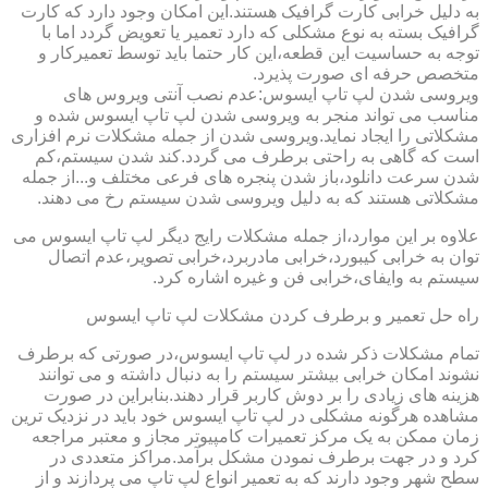
به دلیل خرابی کارت گرافیک هستند.این امکان وجود دارد که کارت
گرافیک بسته به نوع مشکلی که دارد تعمیر یا تعویض گردد اما با
توجه به حساسیت این قطعه،این کار حتما باید توسط تعمیرکار و
متخصص حرفه ای صورت پذیرد.
ویروسی شدن لپ تاپ ایسوس:عدم نصب آنتی ویروس های
مناسب می تواند منجر به ویروسی شدن لپ تاپ ایسوس شده و
مشکلاتی را ایجاد نماید.ویروسی شدن از جمله مشکلات نرم افزاری
است که گاهی به راحتی برطرف می گردد.کند شدن سیستم،کم
شدن سرعت دانلود،باز شدن پنجره های فرعی مختلف و...از جمله
مشکلاتی هستند که به دلیل ویروسی شدن سیستم رخ می دهند.
علاوه بر این موارد،از جمله مشکلات رایج دیگر لپ تاپ ایسوس می
توان به خرابی کیبورد،خرابی مادربرد،خرابی تصویر،عدم اتصال
سیستم به وایفای،خرابی فن و غیره اشاره کرد.
راه حل تعمیر و برطرف کردن مشکلات لپ تاپ ایسوس
تمام مشکلات ذکر شده در لپ تاپ ایسوس،در صورتی که برطرف
نشوند امکان خرابی بیشتر سیستم را به دنبال داشته و می توانند
هزینه های زیادی را بر دوش کاربر قرار دهند.بنابراین در صورت
مشاهده هرگونه مشکلی در لپ تاپ ایسوس خود باید در نزدیک ترین
زمان ممکن به یک مرکز تعمیرات کامپیوتر مجاز و معتبر مراجعه
کرد و در جهت برطرف نمودن مشکل برآمد.مراکز متعددی در
سطح شهر وجود دارند که به تعمیر انواع لپ تاپ می پردازند و از