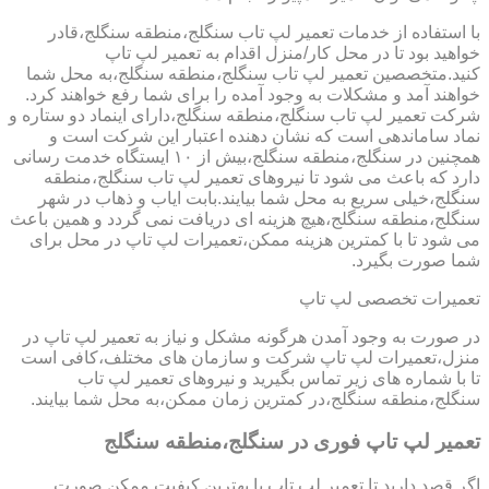
با استفاده از خدمات تعمیر لپ تاب سنگلج،منطقه سنگلج،قادر
خواهید بود تا در محل کار/منزل اقدام به تعمیر لپ تاپ
کنید.متخصصین تعمیر لپ تاب سنگلج،منطقه سنگلج،به محل شما
خواهند آمد و مشکلات به وجود آمده را برای شما رفع خواهند کرد.
شرکت تعمیر لپ تاب سنگلج،منطقه سنگلج،دارای اینماد دو ستاره و
نماد ساماندهی است که نشان دهنده اعتبار این شرکت است و
همچنین در سنگلج،منطقه سنگلج،بیش از ۱۰ ایستگاه خدمت رسانی
دارد که باعث می شود تا نیروهای تعمیر لپ تاب سنگلج،منطقه
سنگلج،خیلی سریع به محل شما بیایند.بابت ایاب و ذهاب در شهر
سنگلج،منطقه سنگلج،هیچ هزینه ای دریافت نمی گردد و همین باعث
می شود تا با کمترین هزینه ممکن،تعمیرات لپ تاپ در محل برای
شما صورت بگیرد.
تعمیرات تخصصی لپ تاپ
در صورت به وجود آمدن هرگونه مشکل و نیاز به تعمیر لپ تاپ در
منزل،تعمیرات لپ تاپ شرکت و سازمان های مختلف،کافی است
تا با شماره های زیر تماس بگیرید و نیروهای تعمیر لپ تاب
سنگلج،منطقه سنگلج،در کمترین زمان ممکن،به محل شما بیایند.
تعمیر لپ تاپ فوری در سنگلج،منطقه سنگلج
اگر قصد دارید تا تعمیر لپ تاپ با بهترین کیفیت ممکن صورت