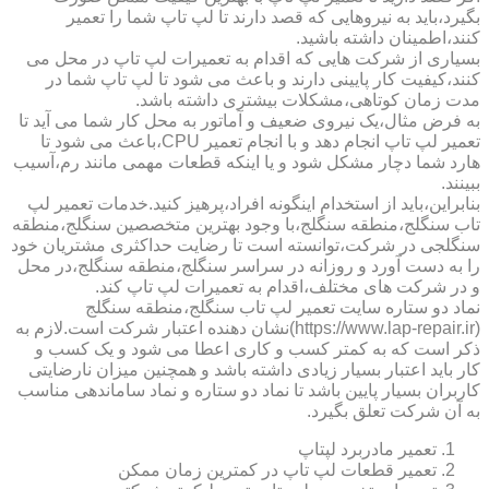
بگیرد،باید به نیروهایی که قصد دارند تا لپ تاپ شما را تعمیر
کنند،اطمینان داشته باشید.
بسیاری از شرکت هایی که اقدام به تعمیرات لپ تاپ در محل می
کنند،کیفیت کار پایینی دارند و باعث می شود تا لپ تاپ شما در
مدت زمان کوتاهی،مشکلات بیشتری داشته باشد.
به فرض مثال،یک نیروی ضعیف و آماتور به محل کار شما می آید تا
تعمیر لپ تاپ انجام دهد و با انجام تعمیر CPU،باعث می شود تا
هارد شما دچار مشکل شود و یا اینکه قطعات مهمی مانند رم،آسیب
ببینند.
بنابراین،باید از استخدام اینگونه افراد،پرهیز کنید.خدمات تعمیر لپ
تاب سنگلج،منطقه سنگلج،با وجود بهترین متخصصین سنگلج،منطقه
سنگلجی در شرکت،توانسته است تا رضایت حداکثری مشتریان خود
را به دست آورد و روزانه در سراسر سنگلج،منطقه سنگلج،در محل
و در شرکت های مختلف،اقدام به تعمیرات لپ تاپ کند.
نماد دو ستاره سایت تعمیر لپ تاب سنگلج،منطقه سنگلج
(https://www.lap-repair.ir)نشان دهنده اعتبار شرکت است.لازم به
ذکر است که به کمتر کسب و کاری اعطا می شود و یک کسب و
کار باید اعتبار بسیار زیادی داشته باشد و همچنین میزان نارضایتی
کاربران بسیار پایین باشد تا نماد دو ستاره و نماد ساماندهی مناسب
به آن شرکت تعلق بگیرد.
تعمیر مادربرد لپتاپ
تعمیر قطعات لپ تاپ در کمترین زمان ممکن