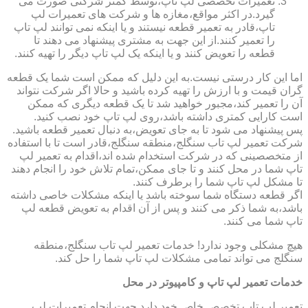
تعمیرات تخصصی لپ تاپ،توسط کمتر شرکتی صورت می
گیرد.در اکثر مواقع،مغازه ها و شرکت های تعمیرات لپ
تاپ،قادر به تعمیر قطعه نیستند و یا اینکه نمی توانند لپ تاپ
را تعمیر کنند.از این جهت به مشتری پیشنهاد می دهند تا
قطعه را تعویض کنند و یا اینکه یک لپ تاپ دیگر را تهیه کنند.
اما این کار درستی نیست.به این دلیل که ممکن است شما یک قطعه
گران قیمت و با ارزش را تهیه کرده باشید و حالا اگر شرکت نتواند
آن را تعمیر کند،مجبور خواهید شد تا یک قطعه دیگری که ممکن
است کارایی کمتری داشته باشد،روی لپ تاپ خود نصب کنید.
پس پیشنهاد می شود تا به جای تعویض،به دنبال تعمیر قطعه باشید.
شرکت تعمیر لپ تاب سنگلج،منطقه سنگلج،قادر است تا با استفاده
از متخصصینی که در شرکت استخدام شده اند،اقدام به تعمیر لپ
تاپ شما در محل کنند و تا جای ممکن،تمام تلاش خود را انجام دهند
تا مشکل لپ تاپ شما را برطرف کنند.
اگر قطعه دستگاه شما سوخته باشد یا اینکه مشکلات خاصی داشته
باشد،به شما ذکر می کنند و پس از آن اقدام به تعویض قطعه لپ
تاپ شما می کنند.
هیچ مشکلی وجود ندارد! خدمات تعمیر لپ تاب سنگلج،منطقه
سنگلج می تواند تمامی مشکلات لپ تاپ شما را حل کند.
خدمات تعمیر لپ تاپ و کامپیوتر در محل
تعمیر لپ تاپ تخصص خاص خود دارد.جهت انجام تعمیرات لپ