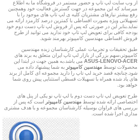
از وب سایت لپ تاپ و حضور مستمر در فروشگاه ما به اطلاع
میرساند که این مجموعه در جهت گسترش فعالیت خود وهمچنین
رفع بیشتر نیازهای مشتریان کلیه ی لپ تاپ های موجود را با
تسهیلاتی ویژه بصورت اقساطی با کمترین درصد کارمزد ارائه می
نماید.بنابر این در صورتی که پس از فروش لپ تاپ دست دوم خود
بودجه کافی برای تعویض لپ تاپ خود ندارید می توانید از طرح
فروش اقساطی مهندسین کامپیوتر بهرمند شوید.
طبق تحقیقات و تجربیات عملی کارشناسان زبده مهندسین
کامپیوتر،سهم بزرگی از بازار لپ تاپ ایران متعلق به برند های
ASUS-LENOVO-ACER
می باشد،به همین جهت در ابتدا این
محصولات توسط
مهندسین کامپیوتر
به شما پیشنهاد داده می
شود.چنانچه قصد خرید لپ تاپ را دارید مجموعه ای کامل از برند
های یاد شده همراه با تسهیلات قسطی استثنایی پیش روی شما
خواهد بود.
طرح تعویض لپ تاپ دست دوم با لپ تاپ نو یکی از پنل های
اختصاصی ارائه شده توسط
مهندسین کامپیوتر
است که پس از
بررسی های فراوان بوسیله کارشناسان مجموعه و با هدف مشتری
مداری اجرا شده است.
بد