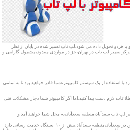
ا هردو تحویل داده می شود.لپ تاپ تعمیر شده در پایان از نظر
ز تعمیر لپ تاپ در تهران،جز در مواردی معدود،مشمول گارانتی و
با استفاده از یک سیستم کامپیوتر،شما قادر خواهید بود تا به تمامی
اطلاعات لازم دست پیدا کنید.اما اگر کامپیوتر شما دچار مشکلات فنی
یر لپ تاب سعدآباد،منطقه سعدآباد،به محل شما خواهند آمد و
شرکت تعمیر لپ تاب سعدآباد،منطقه سعدآباد،دارای اینماد دو ستاره و نماد ساماندهی است که نشان دهنده اعتبار این شرکت است و همچنین در سعدآباد،منطقه سعدآباد،بیش از ۱۰ ایستگاه خدمت رسانی دارد