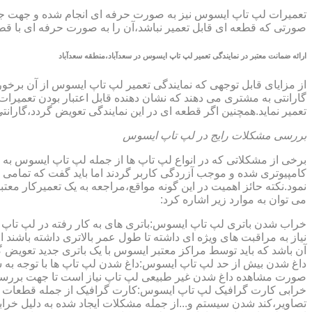
تعمیرات لپ تاپ ایسوس نیز به صورت حرفه ای انجام شده و جهت جلوگ
صورتی که قطعه ای قابل تعمیر نباشد،آن را به صورت حرفه ای با قطعه 
ارائه ضمانت معتبر در نمایندگی تعمیر لپ تاپ ایسوس در سعدآباد،منطقه سعدآباد
گارانتی به مشتری می دهند که نشان دهنده قابل اعتبار بودن تعمیرا
تعمیر نماید.همچنین اگر قطعه ای در این نمایندگی تعویض گردد،گاران
بررسی مشکلات رایج در لپ تاپ ایسوس
برخی از مشکلاتی که در انواع لپ تاپ ها از جمله لپ تاپ ایسوس به
کامپیوتری شده و موجب آزردگی کاربر گردند اما باید گفت که تمام
نمود.نکته حائز اهمیت در این گونه مواقع،مراجعه به یک تعمیرکار 
می توان به موارد زیر اشاره کرد:
خراب شدن باتری لپ تاپ ایسوس:باتری های به کار رفته در لپ تاپ ها،پس
نیاز به مراقبت های ویژه ای داشته تا طول عمر بالاتری داشته باشند
آن باشد که باید توسط مراکز معتبر ایسوس با یک باتری جدید تعویض گ
داغ شدن بیش از حد لپ تاپ ایسوس:داغ شدن لپ تاپ ها با توجه به 
صورت مشاهده داغ شدن غیر طبیعی لپ تاپ نیاز است تا جهت بررسی 
خرابی کارت گرافیک لپ تاپ ایسوس:کارت گرافیک از جمله قطعات ح
تصاویر،کند شدن سیستم و...از جمله مشکلات ایجاد شده به دلیل خراب