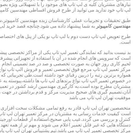
نیازهای مشتریان کلیه ی لپ تاپ های موجود را با تسهیلاتی ویژه ب
لپ تاپ خود ندارید می توانید از طرح فروش اقساطی مهندسین کامپیو
طبق تحقیقات و تجربیات عملی کارشناسان زبده مهندسین کامپیوتر،سهم
مهندسین کامپیوتر
به شما پیشنهاد داده می شود.چنانچه قصد خرید لپ 
طرح تعویض لپ تاپ دست دوم با لپ تاپ نو یکی از پنل های اختصاص
است.
بد نیست بدانید که نمایندگی تعمیر لپ تاپ یکی از مراکز تخصصی پیش
است که سرویس های انجام شده در آن با استفاده از تجهیزاتی پیشرفته
لحیم کاری روز جهان به صورت تخصصی و صد در صد تضمینی انجام م
مرکز تعمیر لپ تاپ مرجع فوق تخصصی تعمیر و فروش الپ تاپ نواع بر
همواره برترین رتبه را دربین رقبای خود داشته است.طی تجربیاتی ک
در خصوص تعمیر الپ تاپ نواع برندهای لپ تاپ ها داشته،پیوسته به ع
مشتریان مطرح بوده است.به کارگیری مهندسین ارشد کشور در تعمیر
آنان،تصمیم گیری های صحیح مدیریت مرکز و قدم برداشتن در جهت ر
موفقیت تهران لپ تاپ می باشد
متخصصین تهران لپ تاپ قادر به رفع تمامی مشکلات سخت افزاری و ن
است کیفیت خدمات رسانی به مشتریان در مرکز تعمیر تهران لپ تاپ 
کنترل و بررسی می گردد.عیب یابی صحیح،استفاده از قطعات اورجینال
دستگاه هایی که غیر قابل تعمیر اعلام می شوند و مهم تر از همه تعهد
مرکز تخصصی تعمیر لپ تاپ می باشد.تیم پشتیبانی تهران لپ تاپ پ