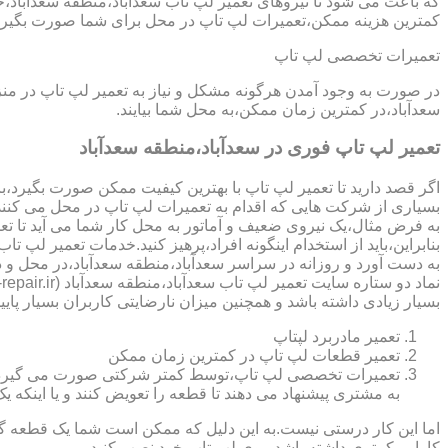
که باعث می شود تا نیروهای تعمیر لپ تاب سعدآباد،منطقه سعدآباد،خی
کمترین هزینه ممکن،تعمیرات لپ تاپ در محل برای شما صورت بگیرد
تعمیرات تخصصی لپ تاپ
در صورت به وجود آمدن هرگونه مشکل و نیاز به تعمیر لپ تاپ در من
سعدآباد،در کمترین زمان ممکن،به محل شما بیایند.
تعمیر لپ تاپ فوری در سعدآباد،منطقه سعدآباد
اگر قصد دارید تا تعمیر لپ تاپ با بهترین کیفیت ممکن صورت بگیرد،باید
بسیاری از شرکت هایی که اقدام به تعمیرات لپ تاپ در محل می کنند
به فرض مثال،یک نیروی ضعیف و آماتور به محل کار شما می آید تا تعمیر لپ تاپ انجام دهد و با انجام تعمیر CPU،باعث می شود تا ه
بنابراین،باید از استخدام اینگونه افراد،پرهیز کنید.خدمات تعمیر ل
به دست آورد و روزانه در سراسر سعدآباد،منطقه سعدآباد،در محل و 
بسیار زیادی داشته باشد و همچنین میزان نارضایتی کاربران بسیار پایی
تعمیر مادربرد لپتاپ
تعمیر قطعات لپ تاپ در کمترین زمان ممکن
تعمیرات تخصصی لپ تاپ،توسط کمتر شرکتی صورت می گیرد.در اکث
به مشتری پیشنهاد می دهند تا قطعه را تعویض کنند و یا اینکه یک 
اما این کار درستی نیست.به این دلیل که ممکن است شما یک قطعه گرا
کارایی کمتری داشته باشد،روی لپ تاپ خود نصب کنید.