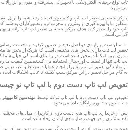
تاپ نواع بردهای الکترونیکی با تجهیزاتی پیشرفته و مدرن و ابزارآلات 
می پذیرد.
مرکز تخصصی تعمیر لپ تاپ و کامپیوتر قصد دارد تا شما را برای تعمی
منظور ما با بهره گیری از بهترین و مجرب ترین تعمیرکاران به شما ک
تاپ خود را تعمیر کنید.هدف مرکز تخصصی تعمیر لپ تاپ ارائه ی ب
گرامی است.
ما سالهاست بر پایه ی دو اصل تعهد و تضمین کیفیت به خدمت رسان
تعمیر لپ تاپ دارای بخش های مختلفی است که هریک از بخش ها متخص
مدرن ترین امکانات مجهز شده است.در راستای آسودگی خیال شما گر
لپ تاپ تنها از قطعات اورجینال استفاده می کند.تضمین کیفیت ما ر
در نمایندگی تعمیر لپ تاپ پس از انجام عملیات مرتبط با عیب یابی 
به گام مراحل تعمیر در این مرکز،سبب گشته تا غالب اشکالات ایجاد شد
تعویض لپ تاپ دست دوم با لپ تاپ نو چیس
تعویض لپ تاپ دست دوم با لپ تاپ نو که توسط
مهندسین کامپیوتر
و
دست دوم مشاوره رایگان داده می شود.
پس از خریداری لپ تاپ های دست دوم از کاربران مدل های مختلفی از 
نفع مشتری و در جهت رضایتمندی ایشان ایجاد شده است.
همچنین ضمن تقدیر از شما مشتریان گرامی جهت بازدید روز افزون 