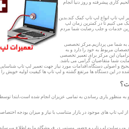
لحیم کاری پیشرفته و روز دنیا انجام
ر لپ تاپ انواع لپ تاپ کمک کند.بدین
مک می کنیم تا در کمترین زمان لپ
هترین خدمات و جلب رضایت شما مردم
ی به شما می پردازیم.مرکز تخصصی
صان مربوط به خود را دارد و به
امیان این مرکز برای تعمیر تخصصی
ضایت شما متقاضیان گرامی می باشد.
صحیح و اصولی دستگاه،اقدامات مورد نیاز جهت تعمیر لپ تاپ شناسایی 
ه در این دستگاه ها مرتفع گشته و لپ تاپ ها کیفیت اولیه خویش را باز
ت؟
 به منظور یاری رساندن به تمامی عزیزان انجام شده است،ابتدا توس
لپ تاپ های موجود در بازار متناسب با نیاز و میزان بودجه اختصاصی
از وب سایت لپ تاپ و حضور مستمر در فروشگاه ما به اطلاع میرسان