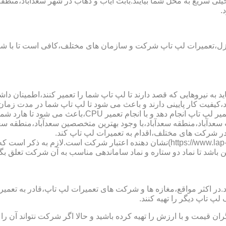
لی سریع به محل شما بیایند.بابت ایاب و ذهاب در شهر سعدآباد،منطقه
.
زل،تعمیرات لپ تاپ شرکت و سازمان های مختلف،کافی است تا با شمار
 به نیروهایی که قصد دارند تا لپ تاپ شما را تعمیر کنند،اطمینان داشت
،کیفیت کار پایینی دارند و باعث می شود تا لپ تاپ شما در مدت زما
ارد شما دچار مشکل شود و یا اینکه قطعات مهمی مانند رم،آسیب ببینند.
پ تاب سعدآباد،منطقه سعدآباد،با وجود بهترین متخصصین سعدآباد،منطق
در شرکت های مختلف،اقدام به تعمیرات لپ تاپ کند.
نماد دو ستاره سایت تعمیر لپ تاب سعدآباد،منطقه سعدآباد (https://www.lap-repair.ir)ن
ن باشد تا نماد دو ستاره و نماد ساماندهی مناسب به آن شرکت تعلق بگی
ر مواقع،مغازه ها و شرکت های تعمیرات لپ تاپ،قادر به تعمیر قطعه ن
لپ تاپ دیگر را تهیه کنند.
ن قیمت و با ارزش را تهیه کرده باشید و حالا اگر شرکت نتواند آن ر