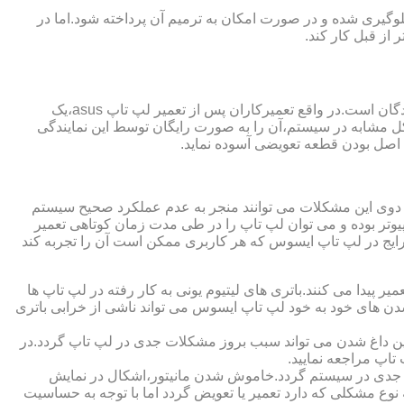
گیری شده و در صورت امکان به ترمیم آن پرداخته شود.اما در
از قبل کار کند.
از مزایای قابل توجهی که نمایندگی تعمیر لپ تاپ ایسوس از آن برخوردار است،ارائه ضمانت نامه و یا گارانتی معتبر تعمیرات به مراجعه کنندگان است.در واقع تعمیرکاران پس از تعمیر لپ تاپ asus،یک
کل مشابه در سیستم،آن را به صورت رایگان توسط این نمایندگی
ت اصل بودن قطعه تعویضی آسوده نماید.
ر دوی این مشکلات می توانند منجر به عدم عملکرد صحیح سیستم
تر بوده و می توان لپ تاپ را در طی مدت زمان کوتاهی تعمیر
رایج در لپ تاپ ایسوس که هر کاربری ممکن است آن را تجربه کند
 پیدا می کنند.باتری های لیتیوم یونی به کار رفته در لپ تاپ ها
 شدن های خود به خود لپ تاپ ایسوس می تواند ناشی از خرابی باتری
این داغ شدن می تواند سبب بروز مشکلات جدی در لپ تاپ گردد.در
اپ مراجعه نمایید.
 جدی در سیستم گردد.خاموش شدن مانیتور،اشکال در نمایش
نوع مشکلی که دارد تعمیر یا تعویض گردد اما با توجه به حساسیت