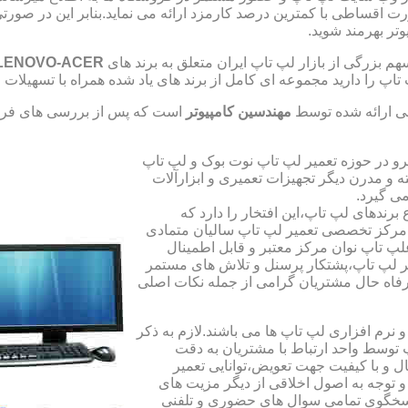
صورت اقساطی با کمترین درصد کارمزد ارائه می نماید.بنابر این در 
تر بهرمند شوید.
 بزرگی از بازار لپ تاپ ایران متعلق به برند های
LENOVO-ACER
تاپ را دارید مجموعه ای کامل از برند های یاد شده همراه با تسهیلا
ی ارائه شده توسط
مهندسین کامپیوتر
است که پس از بررسی های فراو
رو در حوزه تعمیر لپ تاپ نوت بوک و لپ تاپ
 و مدرن دیگر تجهیزات تعمیری و ابزارآلات
ی گیرد.
ندهای لپ تاپ،این افتخار را دارد که
ه مرکز تخصصی تعمیر لپ تاپ سالیان متمادی
لپ تاپ نوان مرکز معتبر و قابل اطمینال
 لپ تاپ،پشتکار پرسنل و تلاش های مستمر
فاه حال مشتریان گرامی از جمله نکات اصلی
رم افزاری لپ تاپ ها می باشند.لازم به ذکر
توسط واحد ارتباط با مشتریان به دقت
 و با کیفیت جهت تعویض،توانایی تعمیر
 و توجه به اصول اخلاقی از دیگر مزیت های
اسخگوی تمامی سوال های حضوری و تلفنی