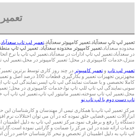
تعمیر 
تعمیر لپ تاپ سعدآباد
،
تعمیر کامپیوتر سعدآباد
،
تعمیر لپ تاپ سعدآباد
،
محدوده سعدآباد،
تعمیر کامپیوتر محدوده سعدآباد
،
تعمیر لپ تاپ منطقه
در سعدآباد،تعمیر لپ تاپ ادارات در سعدآباد،تعمیر لپ تاپ با نرخ اتحا
منزل،خدمات کامپیوتری در محل؛ تعمیر کامپیوتر در محل،تعمیر لپ تاپ
تعمیر لپ تاپ
و
تعمیر کامپیوتر
در چند روز کاری توسط برترین تعمیر
مجهزترین تجهیزات تعمیر و بکارگ
کاملا تخصصی و با ضمانت نمایندگی لپ تاپ ایسر،نمایندگی لپ تاپ 
سونی،نمایندگی لپ تاپ للپ تاپ نوا،خدمات کامپیوتری در محل؛ تعمیر
محل.تعمیر لپ تاپ سوخته،تعمبر مانیتور لپ تاپ،تعمیر لپ تاپ آب خو
تاپ دست دوم با لپ تاپ نو
مرکز تعمیر لپ تاپ،با همکاری تیمی از مهندسان و کارشناسان این حوز
ابزارآلات تعمیر،فضایی خلق نموده که در آن می توان اختلالات نرم اف
دستگاه را رفع و برطرف نمود.مرکز تعمیر لپ تاپ به دلیل اطمینان ا
خدمات ارائه شده در این مرکز را ضمانت و گارانتی نموده است.گاران
لپ تاپ به دلیل اطمینان از تخصص و تبحر کارشناسان حاضر در آن اس