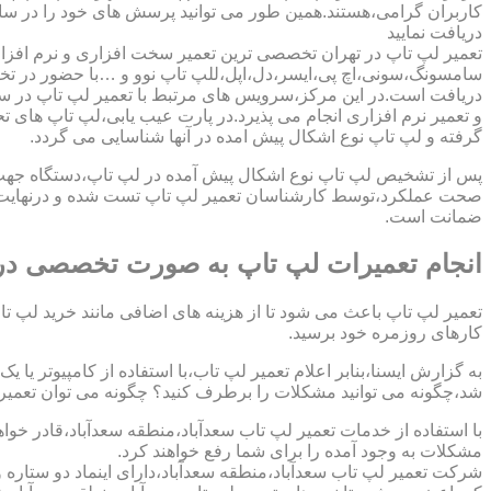
کاربران گرامی،هستند.همین طور می توانید پرسش های خود را در سا
دریافت نمایید
تعمیر لپ تاپ در تهران تخصصی ترین تعمیر سخت افزاری و نرم افزار
سامسونگ،سونی،اچ پی،ایسر،دل،اپل،للپ تاپ نوو و …با حضور در تخص
دریافت است.در این مرکز،سرویس های مرتبط با تعمیر لپ تاپ در س
و تعمیر نرم افزاری انجام می پذیرد.در پارت عیب یابی،لپ تاپ های ت
گرفته و لپ تاپ نوع اشکال پیش امده در آنها شناسایی می گردد.
پس از تشخیص لپ تاپ نوع اشکال پیش آمده در لپ تاپ،دستگاه جهت دری
صحت عملکرد،توسط کارشناسان تعمیر لپ تاپ تست شده و درنهایت تح
ضمانت است.
انجام تعمیرات لپ تاپ به صورت تخصصی در 
تعمیر لپ تاپ باعث می شود تا از هزینه های اضافی مانند خرید لپ تاپ
کارهای روزمره خود برسید.
به گزارش ایسنا،بنابر اعلام تعمیر لپ تاب،با استفاده از کامپیوتر یا
شد،چگونه می توانید مشکلات را برطرف کنید؟ چگونه می توان تعمیر کا
با استفاده از خدمات تعمیر لپ تاب سعدآباد،منطقه سعدآباد،قادر خواه
مشکلات به وجود آمده را برای شما رفع خواهند کرد.