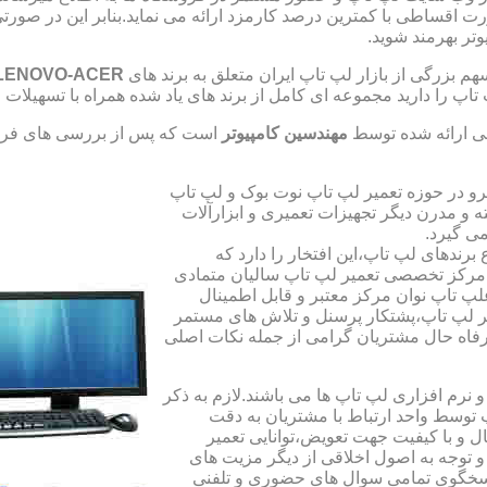
صورت اقساطی با کمترین درصد کارمزد ارائه می نماید.بنابر این در 
تر بهرمند شوید.
 بزرگی از بازار لپ تاپ ایران متعلق به برند های
LENOVO-ACER
تاپ را دارید مجموعه ای کامل از برند های یاد شده همراه با تسهیلا
ی ارائه شده توسط
مهندسین کامپیوتر
است که پس از بررسی های فراو
رو در حوزه تعمیر لپ تاپ نوت بوک و لپ تاپ
 و مدرن دیگر تجهیزات تعمیری و ابزارآلات
ی گیرد.
ندهای لپ تاپ،این افتخار را دارد که
ه مرکز تخصصی تعمیر لپ تاپ سالیان متمادی
لپ تاپ نوان مرکز معتبر و قابل اطمینال
 لپ تاپ،پشتکار پرسنل و تلاش های مستمر
فاه حال مشتریان گرامی از جمله نکات اصلی
رم افزاری لپ تاپ ها می باشند.لازم به ذکر
توسط واحد ارتباط با مشتریان به دقت
 و با کیفیت جهت تعویض،توانایی تعمیر
 و توجه به اصول اخلاقی از دیگر مزیت های
اسخگوی تمامی سوال های حضوری و تلفنی