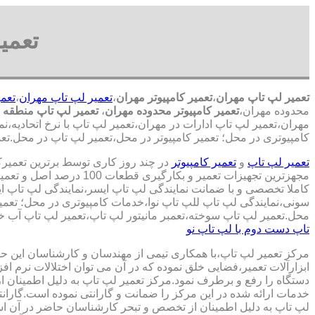
تعمی
تعمیر لپ تاپ مهران
،
تعمیر کامپیوتر مهران
،
تعمیر لپ تاپ مهران
،
تعمی
محدوده مهران،
تعمیر کامپیوتر محدوده مهران
،
تعمیر لپ تاپ منطقه 
مهران،تعمیر لپ تاپ ادارات در مهران،تعمیر لپ تاپ با نرخ اتحادیه،ن
کامپیوتری در محل؛ تعمیر کامپیوتر در محل،تعمیر لپ تاپ در محل.تعم
تعمیر لپ تاپ
و
تعمیر کامپیوتر
در چند روز کاری توسط برترین تعمیر
مجهزترین تجهیزات تعمیر و بکارگ
کاملا تخصصی و با ضمانت نمایندگی لپ تاپ ایسر،نمایندگی لپ تاپ 
سونی،نمایندگی لپ تاپ للپ تاپ نوا،خدمات کامپیوتری در محل؛ تعمیر
محل.تعمیر لپ تاپ سوخته،تعمبر مانیتور لپ تاپ،تعمیر لپ تاپ آب خو
تاپ دست دوم با لپ تاپ نو
مرکز تعمیر لپ تاپ،با همکاری تیمی از مهندسان و کارشناسان این حوز
ابزارآلات تعمیر،فضایی خلق نموده که در آن می توان اختلالات نرم اف
دستگاه را رفع و برطرف نمود.مرکز تعمیر لپ تاپ به دلیل اطمینان ا
خدمات ارائه شده در این مرکز را ضمانت و گارانتی نموده است.گاران
لپ تاپ به دلیل اطمینان از تخصص و تبحر کارشناسان حاضر در آن اس