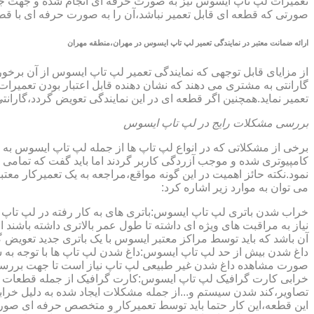
تعمیرات لپ تاپ ایسوس نیز به صورت حرفه ای انجام شده و جهت جلوگ
صورتی که قطعه ای قابل تعمیر نباشد،آن را به صورت حرفه ای با قطعه 
ارائه ضمانت معتبر در نمایندگی تعمیر لپ تاپ ایسوس در مهران،منطقه مهران
گارانتی به مشتری می دهند که نشان دهنده قابل اعتبار بودن تعمیرا
تعمیر نماید.همچنین اگر قطعه ای در این نمایندگی تعویض گردد،گاران
بررسی مشکلات رایج در لپ تاپ ایسوس
برخی از مشکلاتی که در انواع لپ تاپ ها از جمله لپ تاپ ایسوس به
کامپیوتری شده و موجب آزردگی کاربر گردند اما باید گفت که تمام
نمود.نکته حائز اهمیت در این گونه مواقع،مراجعه به یک تعمیرکار 
می توان به موارد زیر اشاره کرد:
خراب شدن باتری لپ تاپ ایسوس:باتری های به کار رفته در لپ تاپ ها،پس
نیاز به مراقبت های ویژه ای داشته تا طول عمر بالاتری داشته باشند
آن باشد که باید توسط مراکز معتبر ایسوس با یک باتری جدید تعویض گ
داغ شدن بیش از حد لپ تاپ ایسوس:داغ شدن لپ تاپ ها با توجه به 
صورت مشاهده داغ شدن غیر طبیعی لپ تاپ نیاز است تا جهت بررسی 
خرابی کارت گرافیک لپ تاپ ایسوس:کارت گرافیک از جمله قطعات ح
تصاویر،کند شدن سیستم و...از جمله مشکلات ایجاد شده به دلیل خراب
این قطعه،این کار حتما باید توسط تعمیرکار و متخصص حرفه ای صورت