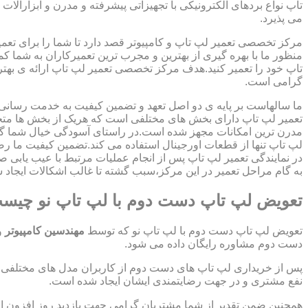
تاپ نواع بردهای الکترونیکی با تجهیزاتی پیشرفته و مدرن و ابزارآلات 
می پذیرد.
مرکز تخصصی تعمیر لپ تاپ و کامپیوتر قصد دارد تا شما را برای تعمی
منظور ما با بهره گیری از بهترین و مجرب ترین تعمیرکاران به شما ک
تاپ خود را تعمیر کنید.هدف مرکز تخصصی تعمیر لپ تاپ ارائه ی ب
گرامی است.
ما سالهاست بر پایه ی دو اصل تعهد و تضمین کیفیت به خدمت رسان
تعمیر لپ تاپ دارای بخش های مختلفی است که هریک از بخش ها متخص
مدرن ترین امکانات مجهز شده است.در راستای آسودگی خیال شما گر
لپ تاپ تنها از قطعات اورجینال استفاده می کند.تضمین کیفیت ما ر
در نمایندگی تعمیر لپ تاپ پس از انجام عملیات مرتبط با عیب یابی 
به گام مراحل تعمیر در این مرکز،سبب گشته تا غالب اشکالات ایجاد شد
تعویض لپ تاپ دست دوم با لپ تاپ نو چیس
تعویض لپ تاپ دست دوم با لپ تاپ نو که توسط
مهندسین کامپیوتر
و
دست دوم مشاوره رایگان داده می شود.
پس از خریداری لپ تاپ های دست دوم از کاربران مدل های مختلفی از 
نفع مشتری و در جهت رضایتمندی ایشان ایجاد شده است.
همچنین ضمن تقدیر از شما مشتریان گرامی جهت بازدید روز افزون 