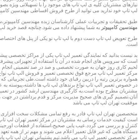
نیازهای مشتریان کلیه ی لپ تاپ های موجود را با تسهیلاتی ویژه ب
لپ تاپ خود ندارید می توانید از طرح فروش اقساطی مهندسین کامپیو
طبق تحقیقات و تجربیات عملی کارشناسان زبده مهندسین کامپیوتر،سهم
مهندسین کامپیوتر
به شما پیشنهاد داده می شود.چنانچه قصد خرید لپ 
طرح تعویض لپ تاپ دست دوم با لپ تاپ نو یکی از پنل های اختصاص
است.
بد نیست بدانید که نمایندگی تعمیر لپ تاپ یکی از مراکز تخصصی پیش
است که سرویس های انجام شده در آن با استفاده از تجهیزاتی پیشرفته
لحیم کاری روز جهان به صورت تخصصی و صد در صد تضمینی انجام م
مرکز تعمیر لپ تاپ مرجع فوق تخصصی تعمیر و فروش الپ تاپ نواع بر
همواره برترین رتبه را دربین رقبای خود داشته است.طی تجربیاتی ک
در خصوص تعمیر الپ تاپ نواع برندهای لپ تاپ ها داشته،پیوسته به ع
مشتریان مطرح بوده است.به کارگیری مهندسین ارشد کشور در تعمیر
آنان،تصمیم گیری های صحیح مدیریت مرکز و قدم برداشتن در جهت ر
موفقیت تهران لپ تاپ می باشد
متخصصین تهران لپ تاپ قادر به رفع تمامی مشکلات سخت افزاری و ن
است کیفیت خدمات رسانی به مشتریان در مرکز تعمیر تهران لپ تاپ 
کنترل و بررسی می گردد.عیب یابی صحیح،استفاده از قطعات اورجینال
دستگاه هایی که غیر قابل تعمیر اعلام می شوند و مهم تر از همه تعهد
مرکز تخصصی تعمیر لپ تاپ می باشد.تیم پشتیبانی تهران لپ تاپ پ