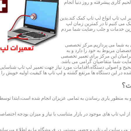
لحیم کاری پیشرفته و روز دنیا انجام
ر لپ تاپ انواع لپ تاپ کمک کند.بدین
مک می کنیم تا در کمترین زمان لپ
هترین خدمات و جلب رضایت شما مردم
ی به شما می پردازیم.مرکز تخصصی
صان مربوط به خود را دارد و به
امیان این مرکز برای تعمیر تخصصی
ضایت شما متقاضیان گرامی می باشد.
صحیح و اصولی دستگاه،اقدامات مورد نیاز جهت تعمیر لپ تاپ شناسایی 
ه در این دستگاه ها مرتفع گشته و لپ تاپ ها کیفیت اولیه خویش را باز
ت؟
 به منظور یاری رساندن به تمامی عزیزان انجام شده است،ابتدا توس
لپ تاپ های موجود در بازار متناسب با نیاز و میزان بودجه اختصاصی
از وب سایت لپ تاپ و حضور مستمر در فروشگاه ما به اطلاع میرسان