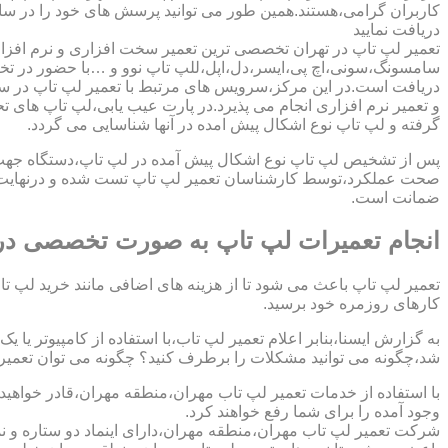
کاربران گرامی،هستند.همین طور می توانید پرسش های خود را در سا
دریافت نمایید
تعمیر لپ تاپ در تهران تخصصی ترین تعمیر سخت افزاری و نرم افزار
سامسونگ،سونی،اچ پی،ایسر،دل،اپل،للپ تاپ نوو و …با حضور در تخص
دریافت است.در این مرکز،سرویس های مرتبط با تعمیر لپ تاپ در س
و تعمیر نرم افزاری انجام می پذیرد.در پارت عیب یابی،لپ تاپ های ت
گرفته و لپ تاپ نوع اشکال پیش امده در آنها شناسایی می گردد.
پس از تشخیص لپ تاپ نوع اشکال پیش آمده در لپ تاپ،دستگاه جهت دری
صحت عملکرد،توسط کارشناسان تعمیر لپ تاپ تست شده و درنهایت تح
ضمانت است.
انجام تعمیرات لپ تاپ به صورت تخصصی در
تعمیر لپ تاپ باعث می شود تا از هزینه های اضافی مانند خرید لپ تاپ
کارهای روزمره خود برسید.
به گزارش ایسنا،بنابر اعلام تعمیر لپ تاب،با استفاده از کامپیوتر یا
شد،چگونه می توانید مشکلات را برطرف کنید؟ چگونه می توان تعمیر کا
با استفاده از خدمات تعمیر لپ تاب مهران،منطقه مهران،قادر خواهید
وجود آمده را برای شما رفع خواهند کرد.