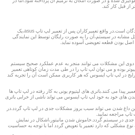
گیری شده و در صورت امکان به ترمیم آن پرداخته شود.اما در
از قبل کار کند.
از مزایای قابل توجهی که نمایندگی تعمیر لپ تاپ ایسوس از آن برخوردار است،ارائه ضمانت نامه و یا گارانتی معتبر تعمیرات به مراجعه کنندگان است.در واقع تعمیرکاران پس از تعمیر لپ تاپ asus،یک
کل مشابه در سیستم،آن را به صورت رایگان توسط این نمایندگی
ت اصل بودن قطعه تعویضی آسوده نماید.
ر دوی این مشکلات می توانند منجر به عدم عملکرد صحیح سیستم
تر بوده و می توان لپ تاپ را در طی مدت زمان کوتاهی تعمیر
رایج در لپ تاپ ایسوس که هر کاربری ممکن است آن را تجربه کند
 پیدا می کنند.باتری های لیتیوم یونی به کار رفته در لپ تاپ ها
 شدن های خود به خود لپ تاپ ایسوس می تواند ناشی از خرابی باتری
این داغ شدن می تواند سبب بروز مشکلات جدی در لپ تاپ گردد.در
اپ مراجعه نمایید.
 جدی در سیستم گردد.خاموش شدن مانیتور،اشکال در نمایش
نوع مشکلی که دارد تعمیر یا تعویض گردد اما با توجه به حساسیت