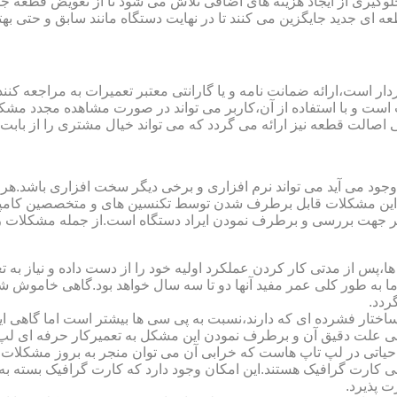
یری از ایجاد هزینه های اضافی تلاش می شود تا از تعویض قطعه جلو
ای جدید جایگزین می کنند تا در نهایت دستگاه مانند سابق و حتی بهتر 
ت است و با استفاده از آن،کاربر می تواند در صورت مشاهده مجدد مش
تی اصالت قطعه نیز ارائه می گردد که می تواند خیال مشتری را از باب
 وجود می آید می تواند نرم افزاری و برخی دیگر سخت افزاری باشد.ه
ی این مشکلات قابل برطرف شدن توسط تکنسین های و متخصصین کامپیو
معتبر جهت بررسی و برطرف نمودن ایراد دستگاه است.از جمله مشکلات 
 از مدتی کار کردن عملکرد اولیه خود را از دست داده و نیاز به تعمیر
 اما به طور کلی عمر مفید آنها دو تا سه سال خواهد بود.گاهی خاموش
ردد.
ساختار فشرده ای که دارند،نسبت به پی سی ها بیشتر است اما گاهی 
علت دقیق آن و برطرف نمودن این مشکل به تعمیرکار حرفه ای لپ ت
یاتی در لپ تاپ هاست که خرابی آن می توان منجر به بروز مشکلات
ی کارت گرافیک هستند.این امکان وجود دارد که کارت گرافیک بسته به 
 پذیرد.