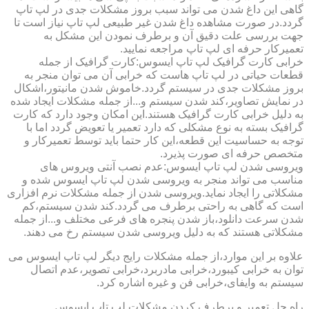
گاهی این داغ شدن می تواند سبب بروز مشکلات جدی در لپ تاپ
گردد.در صورت مشاهده داغ شدن غیر طبیعی لپ تاپ نیاز است تا
جهت بررسی علت دقیق آن و برطرف نمودن این مشکل به
تعمیرکار حرفه ای لپ تاپ مراجعه نمایید.
خرابی کارت گرافیک لپ تاپ ایسوس:کارت گرافیک از جمله
قطعات حیاتی در لپ تاپ هاست که خرابی آن می توان منجر به
بروز مشکلات جدی در سیستم گردد.خاموش شدن مانیتور،اشکال
در نمایش تصاویر،کند شدن سیستم و...از جمله مشکلات ایجاد شده
به دلیل خرابی کارت گرافیک هستند.این امکان وجود دارد که کارت
گرافیک بسته به نوع مشکلی که دارد تعمیر یا تعویض گردد اما با
توجه به حساسیت این قطعه،این کار حتما باید توسط تعمیرکار و
متخصص حرفه ای صورت پذیرد.
ویروسی شدن لپ تاپ ایسوس:عدم نصب آنتی ویروس های
مناسب می تواند منجر به ویروسی شدن لپ تاپ ایسوس شده و
مشکلاتی را ایجاد نماید.ویروسی شدن از جمله مشکلات نرم افزاری
است که گاهی به راحتی برطرف می گردد.کند شدن سیستم،کم
شدن سرعت دانلود،باز شدن پنجره های فرعی مختلف و...از جمله
مشکلاتی هستند که به دلیل ویروسی شدن سیستم رخ می دهند.
علاوه بر این موارد،از جمله مشکلات رایج دیگر لپ تاپ ایسوس می
توان به خرابی کیبورد،خرابی مادربرد،خرابی تصویر،عدم اتصال
سیستم به وایفای،خرابی فن و غیره اشاره کرد.
راه حل تعمیر و برطرف کردن مشکلات لپ تاپ ایسوس