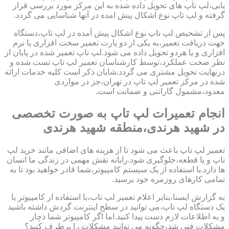
یابی،لپ تاپ های تحویل داده شده به این مرکز مورد بررسی قرار
گرفته و لپ تاپ نوع اشکال پیش امده در آنها شناسایی می گردد.
پس از تشخیص لپ تاپ نوع اشکال پیش آمده در لپ تاپ،دستگاه
جهت دریافت تعمیر،به یکی از دو پارت تعمیر سخت افزاری یا نرم
افزاری و یا هردو تحویل داده می شود.لپ تاپ تعمیر شده در پایان از
نظر صحت عملکرد،توسط کارشناسان تعمیر لپ تاپ تست شده و
درنهایت تحویل مشتری می گردد.شایان ذکر است کلیه خدمات ارائه
شده در مرکز تعمیر لپ تاپ در تهران،جز در مواردی
معدود،مشمول گارانتی و ضمانت است.
انجام تعمیرات لپ تاپ به صورت تخصصی
در شهید هرندی،منطقه شهید هرندی
تعمیر لپ تاپ باعث می شود تا از هزینه های اضافی مانند خرید لپ
تاپ و یا قطعه،جلوگیری شود.رایانه نقش مهمی در زندگی ما انسان
ها دارد.با استفاده از یک سیستم کامپیوتر،شما قادر خواهید بود تا به
تمامی کارهای روزمره خود برسید.
به گزارش ایسنا،بنابر اعلام تعمیر لپ تاب،با استفاده از کامپیوتر یا
یک دستگاه لپ تاپ،می توانید در سطح اینترنت گردش داشته باشید
و به اطلاعات لازم دست پیدا کنید.اما اگر کامپیوتر شما دچار
مشکلات فنی شد،چگونه می توانید مشکلات را برطرف کنید؟