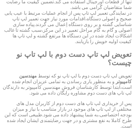
تنها از قطعات اورجینال استفاده می کند.تضمین کیفیت ما رضایت
شما متقاضیان گرامی می باشد.
در نمایندگی تعمیر لپ تاپ پس از انجام عملیات مرتبط با عیب یابی
صحیح و اصولی دستگاه،اقدامات مورد نیاز جهت تعمیر لپ تاپ
شناسایی گشته و بر روی دستگاه اِعمال می گردند.پیاده سازی
اصولی و گام به گام مراحل تعمیر در این مرکز،سبب گشته تا غالب
اشکالات ایجاد شده در این دستگاه ها مرتفع گشته و لپ تاپ ها
کیفیت اولیه خویش را بازیابند.
تعویض لپ تاپ دست دوم با لپ تاپ نو
چیست؟
تعویض لپ تاپ دست دوم با لپ تاپ نو که توسط
مهندسین
کامپیوتر
و به منظور یاری رساندن به تمامی عزیزان انجام شده
است،ابتدا توسط کارشناسان فروش مهندسین کامپیوتر به دارندگان
لپ تاپ های دست دوم مشاوره رایگان داده می شود.
پس از خریداری لپ تاپ های دست دوم از کاربران مدل های
مختلفی از لپ تاپ های موجود در بازار متناسب با نیاز و میزان
بودجه اختصاصی،به شما پیشنهاد داده می شود.طبیعی است که این
طرح کاملا به نفع مشتری و در جهت رضایتمندی ایشان ایجاد شده
است.