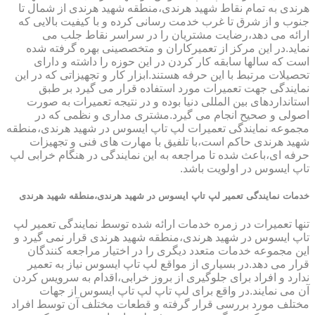
هرندی به تمام نقاط شهید هرندی،منطقه شهید هرندی از شمال تا
جنوب و از شرق تا غرب خدمت رسانی کرده و با کیفیت بالایی که
ارائه می دهد،رضایت مشتریان را در سراسر نقاط جلب می
نماید.در این مرکز از تعمیرکاران و متخصصینی بهره گرفته شده
است که سالها سابقه کار کردن در این حوزه را داشته و دارای
تحصیلات مرتبط با این حرفه هستند.ابزار کار و تجهیزاتی که در این
نمایندگی جهت تعمیرات مورد استفاده قرار می گیرد بر طبق
استانداردهای بین المللی دنیا بوده و در نتیجه تعمیرات به صورت
اصولی و صحیح انجام می گیرد.مشتری مداری و نظمی که در
مجموعه نمایندگی تعمیرات لپ تاپ ایسوس در شهید هرندی،منطقه
شهید هرندی حاکم است،با تلفیق با مهارت های فنی و تجهیزات
حرفه ای،باعث شده تا مراجعه به این نمایندگی در هنگام خرابی لپ
تاپ ایسوس در اولویت باشد.
خدمات نمایندگی تعمیر لپ تاپ ایسوس در شهید هرندی،منطقه شهید هرندی
تنها تعمیرات در زمره خدمات ارائه شده توسط نمایندگی تعمیر لپ
تاپ ایسوس در شهید هرندی،منطقه شهید هرندی قرار نمی گیرد و
این مجموعه خدمات متعدد دیگری را در اختیار مراجعه کنندگان
قرار می دهد.در بسیاری از مواقع لپ تاپ ایسوس نیاز به تعمیر
ندارد و افراد برای جلوگیری از بروز خرابی،اقدام به سرویس کردن
آن می نمایند.در واقع برای لپ تاپ لپ تاپ ایسوس از جهات
مختلف مورد بررسی قرار گرفته و قطعات مختلف آن توسط افراد