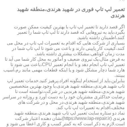
تعمیر لپ تاپ فوری در شهید هرندی،منطقه شهید
هرندی
اگر قصد دارید تا تعمیر لپ تاپ با بهترین کیفیت ممکن صورت
بگیرد،باید به نیروهایی که قصد دارند تا لپ تاپ شما را تعمیر
کنند،اطمینان داشته باشید.
بسیاری از شرکت هایی که اقدام به تعمیرات لپ تاپ در محل می
کنند،کیفیت کار پایینی دارند و باعث می شود تا لپ تاپ شما در
مدت زمان کوتاهی،مشکلات بیشتری داشته باشد.
به فرض مثال،یک نیروی ضعیف و آماتور به محل کار شما می آید تا
تعمیر لپ تاپ انجام دهد و با انجام تعمیر CPU،باعث می شود تا
هارد شما دچار مشکل شود و یا اینکه قطعات مهمی مانند رم،آسیب
ببینند.
بنابراین،باید از استخدام اینگونه افراد،پرهیز کنید.خدمات تعمیر لپ
تاب شهید هرندی،منطقه شهید هرندی،با وجود بهترین متخصصین
شهید هرندی،منطقه شهید هرندیی در شرکت،توانسته است تا
رضایت حداکثری مشتریان خود را به دست آورد و روزانه در سراسر
شهید هرندی،منطقه شهید هرندی،در محل و در شرکت های
مختلف،اقدام به تعمیرات لپ تاپ کند.
نماد دو ستاره سایت تعمیر لپ تاب شهید هرندی،منطقه شهید
هرندی (https://www.lap-repair.ir)نشان دهنده اعتبار شرکت
است.لازم به ذکر است که به کمتر کسب و کاری اعطا می شود و