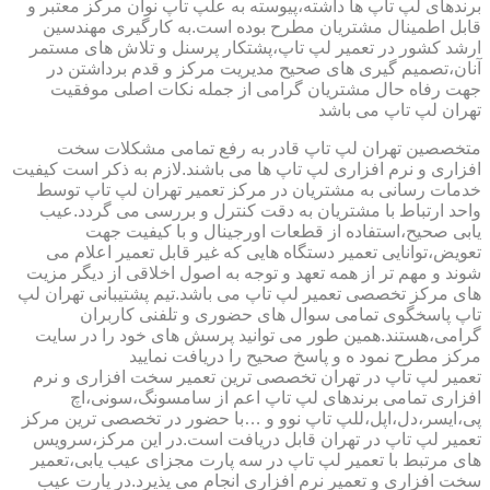
برندهای لپ تاپ ها داشته،پیوسته به علپ تاپ نوان مرکز معتبر و
قابل اطمینال مشتریان مطرح بوده است.به کارگیری مهندسین
ارشد کشور در تعمیر لپ تاپ،پشتکار پرسنل و تلاش های مستمر
آنان،تصمیم گیری های صحیح مدیریت مرکز و قدم برداشتن در
جهت رفاه حال مشتریان گرامی از جمله نکات اصلی موفقیت
تهران لپ تاپ می باشد
متخصصین تهران لپ تاپ قادر به رفع تمامی مشکلات سخت
افزاری و نرم افزاری لپ تاپ ها می باشند.لازم به ذکر است کیفیت
خدمات رسانی به مشتریان در مرکز تعمیر تهران لپ تاپ توسط
واحد ارتباط با مشتریان به دقت کنترل و بررسی می گردد.عیب
یابی صحیح،استفاده از قطعات اورجینال و با کیفیت جهت
تعویض،توانایی تعمیر دستگاه هایی که غیر قابل تعمیر اعلام می
شوند و مهم تر از همه تعهد و توجه به اصول اخلاقی از دیگر مزیت
های مرکز تخصصی تعمیر لپ تاپ می باشد.تیم پشتیبانی تهران لپ
تاپ پاسخگوی تمامی سوال های حضوری و تلفنی کاربران
گرامی،هستند.همین طور می توانید پرسش های خود را در سایت
مرکز مطرح نمود ه و پاسخ صحیح را دریافت نمایید
تعمیر لپ تاپ در تهران تخصصی ترین تعمیر سخت افزاری و نرم
افزاری تمامی برندهای لپ تاپ اعم از سامسونگ،سونی،اچ
پی،ایسر،دل،اپل،للپ تاپ نوو و …با حضور در تخصصی ترین مرکز
تعمیر لپ تاپ در تهران قابل دریافت است.در این مرکز،سرویس
های مرتبط با تعمیر لپ تاپ در سه پارت مجزای عیب یابی،تعمیر
سخت افزاری و تعمیر نرم افزاری انجام می پذیرد.در پارت عیب