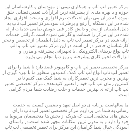
مرکز تعمیر لپ تاپ،با همکاری تیمی از مهندسان و کارشناسان این
حوزه و با بهره مندی از پیشرفته ترین ابزارآلات تعمیر،فضایی خلق
نموده که در آن می توان اختلالات نرم افزاری و سخت افزاری ایجاد
شده در این دستگاه را رفع و برطرف نمود.مرکز تعمیر لپ تاپ به
دلیل اطمینان از تبحر و دانش کادر فنی خویش تمامی خدمات ارائه
شده در این مرکز را ضمانت و گارانتی نموده است.گارانتی خدمات
ارائه شده در مرکز تعمیر لپ تاپ به دلیل اطمینان از تخصص و تبحر
کارشناسان حاضر در آن است.در این مرکز،تعمیر لپ تاپ و الپ
تاپ نواع بردهای الکترونیکی با تجهیزاتی پیشرفته و مدرن و
ابزارآلات لحیم کاری پیشرفته و روز دنیا انجام می پذیرد.
مرکز تخصصی تعمیر لپ تاپ و کامپیوتر قصد دارد تا شما را برای
تعمیر لپ تاپ انواع لپ تاپ کمک کند.بدین منظور ما با بهره گیری از
بهترین و مجرب ترین تعمیرکاران به شما کمک می کنیم تا در
کمترین زمان لپ تاپ خود را تعمیر کنید.هدف مرکز تخصصی تعمیر
لپ تاپ ارائه ی بهترین خدمات و جلب رضایت شما مردم گرامی
است.
ما سالهاست بر پایه ی دو اصل تعهد و تضمین کیفیت به خدمت
رسانی به شما می پردازیم.مرکز تخصصی تعمیر لپ تاپ دارای
بخش های مختلفی است که هریک از بخش ها متخصصان مربوط به
خود را دارد و به مدرن ترین امکانات مجهز شده است.در راستای
آسودگی خیال شما گرامیان این مرکز برای تعمیر تخصصی لپ تاپ