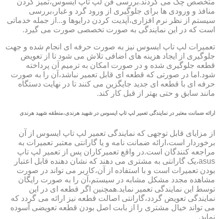
متخصص چک می گردند.بررسی فن لپ تاپ ایسوس،تمیز کردن
منافذ و ورودی ها برای جلوگیری از ورود گرد و غبار،بررسی
سیستم از نظر نرم افزاری،آپدیت کردن درایوها و...از جمله خدماتی
است که در این نمایندگی به صورت تخصصی صورت می گیرد.
تعمیرات لپ تاپ ایسوس نیز به صورت حرفه ای انجام شده و جهت
جلوگیری از ایجاد هزینه های اضافی تلاش می شود تا از تعویض
قطعه جلوگیری شده و در صورت امکان به ترمیم آن پرداخته
شود.اما در صورتی که قطعه ای قابل تعمیر نباشد،آن را به صورت
حرفه ای با قطعه ای جدید جایگزین می کنند تا در نهایت دستگاه
مانند سابق و حتی بهتر از قبل کار کند.
ارائه ضمانت معتبر در نمایندگی تعمیر لپ تاپ ایسوس در شهید هرندی،منطقه شهید هرندی
از مزایای قابل توجهی که نمایندگی تعمیر لپ تاپ ایسوس از آن
برخوردار است،ارائه ضمانت نامه و یا گارانتی معتبر تعمیرات به
مراجعه کنندگان است.در واقع تعمیرکاران پس از تعمیر لپ تاپ
asus،یک گارانتی به مشتری می دهند که نشان دهنده قابل اعتبار
بودن تعمیرات است و با استفاده از آن،کاربر می تواند در صورت
مشاهده مجدد مشکل مشابه در سیستم،آن را به صورت رایگان
توسط این نمایندگی تعمیر نماید.همچنین اگر قطعه ای در این
نمایندگی تعویض گردد،گارانتی اصالت قطعه نیز ارائه می گردد که
می تواند خیال مشتری را از بابت اصل بودن قطعه تعویضی آسوده
نماید.