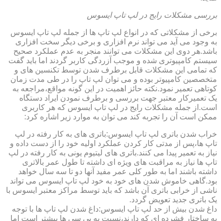
بررسی مشکلات رایج در لپ تاپ ایسوس
برخی از مشکلاتی که در انواع لپ تاپ ها از جمله لپ تاپ ایسوس
به وجود می آید می تواند نرم افزاری و برخی دیگر سخت افزاری
باشد.هر دوی این مشکلات می توانند منجر به عدم عملکرد صحیح
سیستم کامپیوتری شده و موجب آزردگی کاربر گردند اما باید گفت
که تمامی این مشکلات قابل برطرف شدن توسط تکنسین های و
متخصصین کامپیوتر بوده و می توان لپ تاپ را در طی مدت زمان
کوتاهی تعمیر نمود.نکته حائز اهمیت در این گونه مواقع،مراجعه به
یک تعمیرکار معتبر جهت بررسی و برطرف نمودن ایراد دستگاه
است.از جمله مشکلات رایج در لپ تاپ ایسوس که هر کاربری
ممکن است آن را تجربه کند می توان به موارد زیر اشاره کرد:
خراب شدن باتری لپ تاپ ایسوس:باتری های به کار رفته در لپ
تاپ ها،پس از مدتی کار کردن عملکرد اولیه خود را از دست داده و
نیاز به تعمیر پیدا می کنند.باتری های لیتیوم یونی به کار رفته در لپ
تاپ ها نیاز به مراقبت های ویژه ای داشته تا طول عمر بالاتری
داشته باشند اما به طور کلی عمر مفید آنها دو تا سه سال خواهد
بود.گاهی خاموش شدن های خود به خود لپ تاپ ایسوس می تواند
ناشی از خرابی باتری آن باشد که باید توسط مراکز معتبر ایسوس با
یک باتری جدید تعویض گردد.
داغ شدن بیش از حد لپ تاپ ایسوس:داغ شدن لپ تاپ ها با توجه
به ساختار فشرده ای که دارند،نسبت به پی سی ها بیشتر است اما