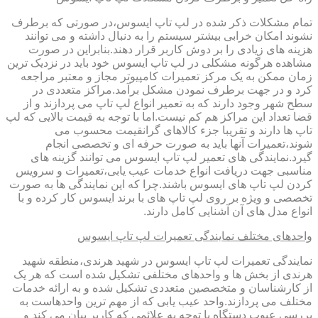
تمام مشکلات ذکر شده در لپ تاپ ایسوس،در صورتی که برطرف
نشوند امکان خرابی بیشتر سیستم را به دنبال داشته و می توانند
هزینه های زیادی را بر دوش کاربر قرار دهند.بنابراین در صورت
مشاهده هرگونه مشکلی در لپ تاپ ایسوس خود باید در نزدیک ترین
زمان ممکن به یک مرکز تعمیرات کامپیوتر مجاز و معتبر مراجعه
کرد و در جهت برطرف نمودن مشکل برآمد.مراکز متعددی در
سطح شهر وجود دارند که به تعمیر انواع لپ تاپ می پردازند و از
قضا تعداد این مراکز هم کم نیست.اما با توجه به قیمت بالایی که لپ
تاپ ها دارند و تقریبا جزء کالاهای گرانقیمت محسوب می
شوند،تعمیرات آنها باید به صورت حرفه ای و تخصصی انجام
گیرد.نمایندگی های تعمیر لپ تاپ ایسوس می توانند گزینه های
مناسبی جهت دریافت انواع خدمات عیب یابی،تعمیرات و سرویس
کردن لپ تاپ های ایسوس باشند.چرا که این نمایندگی ها به صورت
تخصصی و ویژه بر روی لپ تاپ های با برند ایسوس کار کرده و با
انواع مدل های آن آشنایی کامل دارند.
واحدهای مختلف نمایندگی تعمیرات لپ تاپ ایسوس
نمایندگی تعمیرات لپ تاپ ایسوس در شهید هرندی،منطقه شهید
هرندی از بخش ها و واحدهای مختلفی تشکیل شده است که هر یک
از کارشناسان و متخصصین متعددی تشکیل شده و به ارائه خدمات
مختلف می پردازند.واحد عیب یابی که از مهم ترین واحدهاست به
بررسی عیوب دستگاه با توجه به علائمی که کاربر بیان می کند و