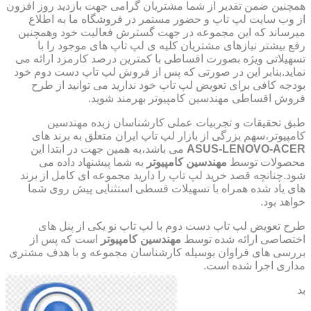
همچنین ضمن تقدیر از شما مشتریان گرامی جهت بازدید روز افزون
از وب سایت لپ تاپ و حضور مستمر در فروشگاه ما به اطلاع
میرساند که این مجموعه در جهت گسترش فعالیت خود وهمچنین
رفع بیشتر نیازهای مشتریان کلیه ی لپ تاپ های موجود را با
تسهیلاتی ویژه بصورت اقساطی با کمترین درصد کارمزد ارائه می
نماید.بنابر این در صورتی که پس از فروش لپ تاپ دست دوم خود
بودجه کافی برای تعویض لپ تاپ خود ندارید می توانید از طرح
فروش اقساطی مهندسین کامپیوتر بهرمند شوید.
طبق تحقیقات و تجربیات عملی کارشناسان زبده مهندسین
کامپیوتر،سهم بزرگی از بازار لپ تاپ ایران متعلق به برند های
ASUS-LENOVO-ACER
می باشد،به همین جهت در ابتدا این
محصولات توسط
مهندسین کامپیوتر
به شما پیشنهاد داده می
شود.چنانچه قصد خرید لپ تاپ را دارید مجموعه ای کامل از برند
های یاد شده همراه با تسهیلات قسطی استثنایی پیش روی شما
خواهد بود.
طرح تعویض لپ تاپ دست دوم با لپ تاپ نو یکی از پنل های
اختصاصی ارائه شده توسط
مهندسین کامپیوتر
است که پس از
بررسی های فراوان بوسیله کارشناسان مجموعه و با هدف مشتری
مداری اجرا شده است.
بد