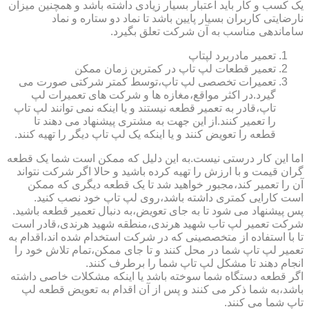
یک کسب و کار باید اعتبار بسیار زیادی داشته باشد و همچنین میزان
نارضایتی کاربران بسیار پایین باشد تا نماد دو ستاره و نماد
ساماندهی مناسب به آن شرکت تعلق بگیرد.
تعمیر مادربرد لپتاپ
تعمیر قطعات لپ تاپ در کمترین زمان ممکن
تعمیرات تخصصی لپ تاپ،توسط کمتر شرکتی صورت می
گیرد.در اکثر مواقع،مغازه ها و شرکت های تعمیرات لپ
تاپ،قادر به تعمیر قطعه نیستند و یا اینکه نمی توانند لپ تاپ
را تعمیر کنند.از این جهت به مشتری پیشنهاد می دهند تا
قطعه را تعویض کنند و یا اینکه یک لپ تاپ دیگر را تهیه کنند.
اما این کار درستی نیست.به این دلیل که ممکن است شما یک قطعه
گران قیمت و با ارزش را تهیه کرده باشید و حالا اگر شرکت نتواند
آن را تعمیر کند،مجبور خواهید شد تا یک قطعه دیگری که ممکن
است کارایی کمتری داشته باشد،روی لپ تاپ خود نصب کنید.
پس پیشنهاد می شود تا به جای تعویض،به دنبال تعمیر قطعه باشید.
شرکت تعمیر لپ تاب شهید هرندی،منطقه شهید هرندی،قادر است
تا با استفاده از متخصصینی که در شرکت استخدام شده اند،اقدام به
تعمیر لپ تاپ شما در محل کنند و تا جای ممکن،تمام تلاش خود را
انجام دهند تا مشکل لپ تاپ شما را برطرف کنند.
اگر قطعه دستگاه شما سوخته باشد یا اینکه مشکلات خاصی داشته
باشد،به شما ذکر می کنند و پس از آن اقدام به تعویض قطعه لپ
تاپ شما می کنند.