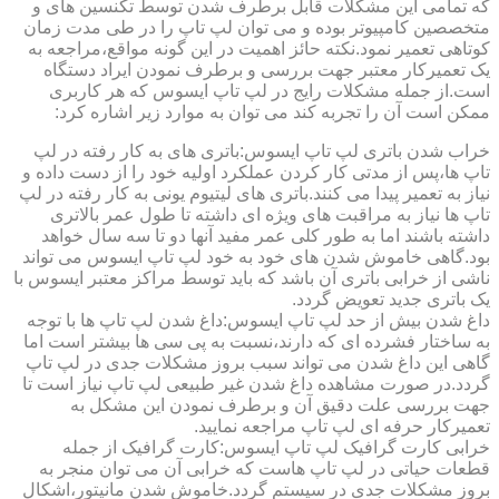
که تمامی این مشکلات قابل برطرف شدن توسط تکنسین های و
متخصصین کامپیوتر بوده و می توان لپ تاپ را در طی مدت زمان
کوتاهی تعمیر نمود.نکته حائز اهمیت در این گونه مواقع،مراجعه به
یک تعمیرکار معتبر جهت بررسی و برطرف نمودن ایراد دستگاه
است.از جمله مشکلات رایج در لپ تاپ ایسوس که هر کاربری
ممکن است آن را تجربه کند می توان به موارد زیر اشاره کرد:
خراب شدن باتری لپ تاپ ایسوس:باتری های به کار رفته در لپ
تاپ ها،پس از مدتی کار کردن عملکرد اولیه خود را از دست داده و
نیاز به تعمیر پیدا می کنند.باتری های لیتیوم یونی به کار رفته در لپ
تاپ ها نیاز به مراقبت های ویژه ای داشته تا طول عمر بالاتری
داشته باشند اما به طور کلی عمر مفید آنها دو تا سه سال خواهد
بود.گاهی خاموش شدن های خود به خود لپ تاپ ایسوس می تواند
ناشی از خرابی باتری آن باشد که باید توسط مراکز معتبر ایسوس با
یک باتری جدید تعویض گردد.
داغ شدن بیش از حد لپ تاپ ایسوس:داغ شدن لپ تاپ ها با توجه
به ساختار فشرده ای که دارند،نسبت به پی سی ها بیشتر است اما
گاهی این داغ شدن می تواند سبب بروز مشکلات جدی در لپ تاپ
گردد.در صورت مشاهده داغ شدن غیر طبیعی لپ تاپ نیاز است تا
جهت بررسی علت دقیق آن و برطرف نمودن این مشکل به
تعمیرکار حرفه ای لپ تاپ مراجعه نمایید.
خرابی کارت گرافیک لپ تاپ ایسوس:کارت گرافیک از جمله
قطعات حیاتی در لپ تاپ هاست که خرابی آن می توان منجر به
بروز مشکلات جدی در سیستم گردد.خاموش شدن مانیتور،اشکال