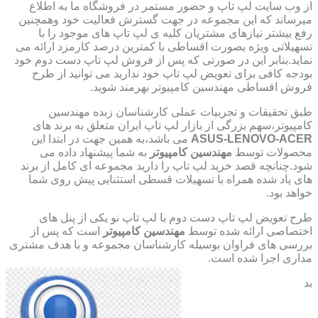
از وب سایت لپ تاپ و حضور مستمر در فروشگاه ما به اطلاع
میرساند که این مجموعه در جهت گسترش فعالیت خود وهمچنین
رفع بیشتر نیازهای مشتریان کلیه ی لپ تاپ های موجود را با
تسهیلاتی ویژه بصورت اقساطی با کمترین درصد کارمزد ارائه می
نماید.بنابر این در صورتی که پس از فروش لپ تاپ دست دوم خود
بودجه کافی برای تعویض لپ تاپ خود ندارید می توانید از طرح
فروش اقساطی مهندسین کامپیوتر بهرمند شوید.
طبق تحقیقات و تجربیات عملی کارشناسان زبده مهندسین
کامپیوتر،سهم بزرگی از بازار لپ تاپ ایران متعلق به برند های
ASUS-LENOVO-ACER
می باشد،به همین جهت در ابتدا این
محصولات توسط
مهندسین کامپیوتر
به شما پیشنهاد داده می
شود.چنانچه قصد خرید لپ تاپ را دارید مجموعه ای کامل از برند
های یاد شده همراه با تسهیلات قسطی استثنایی پیش روی شما
خواهد بود.
طرح تعویض لپ تاپ دست دوم با لپ تاپ نو یکی از پنل های
اختصاصی ارائه شده توسط
مهندسین کامپیوتر
است که پس از
بررسی های فراوان بوسیله کارشناسان مجموعه و با هدف مشتری
مداری اجرا شده است.
بد