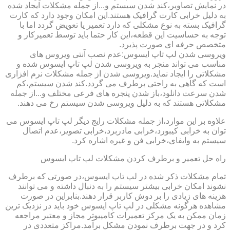
در نمایش تصاویر،کند شدن سیستم و...از جمله مشکلات ایجاد شده
به دلیل خرابی کارت گرافیک هستند.این امکان وجود دارد که کارت
گرافیک بسته به نوع مشکلی که دارد تعمیر یا تعویض گردد اما با
توجه به حساسیت این قطعه،این کار حتما باید توسط تعمیرکار و
متخصص حرفه ای صورت پذیرد.
ویروسی شدن لپ تاپ ایسوس:عدم نصب آنتی ویروس های
مناسب می تواند منجر به ویروسی شدن لپ تاپ ایسوس شده و
مشکلاتی را ایجاد نماید.ویروسی شدن از جمله مشکلات نرم افزاری
است که گاهی به راحتی برطرف می گردد.کند شدن سیستم،کم
شدن سرعت دانلود،باز شدن پنجره های فرعی مختلف و...از جمله
مشکلاتی هستند که به دلیل ویروسی شدن سیستم رخ می دهند.
علاوه بر این موارد،از جمله مشکلات رایج دیگر لپ تاپ ایسوس می
توان به خرابی کیبورد،خرابی مادربرد،خرابی تصویر،عدم اتصال
سیستم به وایفای،خرابی فن و غیره اشاره کرد.
راه حل تعمیر و برطرف کردن مشکلات لپ تاپ ایسوس
تمام مشکلات ذکر شده در لپ تاپ ایسوس،در صورتی که برطرف
نشوند امکان خرابی بیشتر سیستم را به دنبال داشته و می توانند
هزینه های زیادی را بر دوش کاربر قرار دهند.بنابراین در صورت
مشاهده هرگونه مشکلی در لپ تاپ ایسوس خود باید در نزدیک ترین
زمان ممکن به یک مرکز تعمیرات کامپیوتر مجاز و معتبر مراجعه
کرد و در جهت برطرف نمودن مشکل برآمد.مراکز متعددی در