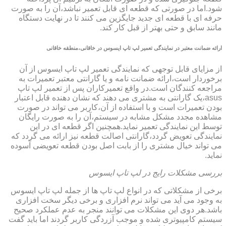
شود.اما در صورتی که قطعه ای قابل تعمیر نباشد،آن را به صورت
حرفه ای با قطعه ای جدید جایگزین می کنند تا در نهایت دستگاه
مانند سابق و حتی بهتر از قبل کار کند.
ارائه ضمانت معتبر در نمایندگی تعمیر لپ تاپ ایسوس در خاقانی،منطقه خاقانی
از مزایای قابل توجهی که نمایندگی تعمیر لپ تاپ ایسوس از آن
برخوردار است،ارائه ضمانت نامه و یا گارانتی معتبر تعمیرات به
مراجعه کنندگان است.در واقع تعمیرکاران پس از تعمیر لپ تاپ
asus،یک گارانتی به مشتری می دهند که نشان دهنده قابل اعتبار
بودن تعمیرات است و با استفاده از آن،کاربر می تواند در صورت
مشاهده مجدد مشکل مشابه در سیستم،آن را به صورت رایگان
توسط این نمایندگی تعمیر نماید.همچنین اگر قطعه ای در این
نمایندگی تعویض گردد،گارانتی اصالت قطعه نیز ارائه می گردد که
می تواند خیال مشتری را از بابت اصل بودن قطعه تعویضی آسوده
نماید.
بررسی مشکلات رایج در لپ تاپ ایسوس
برخی از مشکلاتی که در انواع لپ تاپ ها از جمله لپ تاپ ایسوس
به وجود می آید می تواند نرم افزاری و برخی دیگر سخت افزاری
باشد.هر دوی این مشکلات می توانند منجر به عدم عملکرد صحیح
سیستم کامپیوتری شده و موجب آزردگی کاربر گردند اما باید گفت