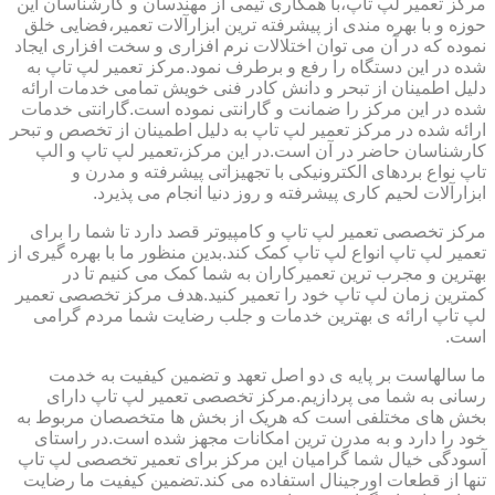
مرکز تعمیر لپ تاپ،با همکاری تیمی از مهندسان و کارشناسان این
حوزه و با بهره مندی از پیشرفته ترین ابزارآلات تعمیر،فضایی خلق
نموده که در آن می توان اختلالات نرم افزاری و سخت افزاری ایجاد
شده در این دستگاه را رفع و برطرف نمود.مرکز تعمیر لپ تاپ به
دلیل اطمینان از تبحر و دانش کادر فنی خویش تمامی خدمات ارائه
شده در این مرکز را ضمانت و گارانتی نموده است.گارانتی خدمات
ارائه شده در مرکز تعمیر لپ تاپ به دلیل اطمینان از تخصص و تبحر
کارشناسان حاضر در آن است.در این مرکز،تعمیر لپ تاپ و الپ
تاپ نواع بردهای الکترونیکی با تجهیزاتی پیشرفته و مدرن و
ابزارآلات لحیم کاری پیشرفته و روز دنیا انجام می پذیرد.
مرکز تخصصی تعمیر لپ تاپ و کامپیوتر قصد دارد تا شما را برای
تعمیر لپ تاپ انواع لپ تاپ کمک کند.بدین منظور ما با بهره گیری از
بهترین و مجرب ترین تعمیرکاران به شما کمک می کنیم تا در
کمترین زمان لپ تاپ خود را تعمیر کنید.هدف مرکز تخصصی تعمیر
لپ تاپ ارائه ی بهترین خدمات و جلب رضایت شما مردم گرامی
است.
ما سالهاست بر پایه ی دو اصل تعهد و تضمین کیفیت به خدمت
رسانی به شما می پردازیم.مرکز تخصصی تعمیر لپ تاپ دارای
بخش های مختلفی است که هریک از بخش ها متخصصان مربوط به
خود را دارد و به مدرن ترین امکانات مجهز شده است.در راستای
آسودگی خیال شما گرامیان این مرکز برای تعمیر تخصصی لپ تاپ
تنها از قطعات اورجینال استفاده می کند.تضمین کیفیت ما رضایت