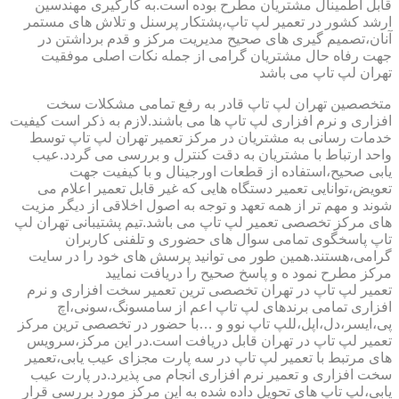
قابل اطمینال مشتریان مطرح بوده است.به کارگیری مهندسین
ارشد کشور در تعمیر لپ تاپ،پشتکار پرسنل و تلاش های مستمر
آنان،تصمیم گیری های صحیح مدیریت مرکز و قدم برداشتن در
جهت رفاه حال مشتریان گرامی از جمله نکات اصلی موفقیت
تهران لپ تاپ می باشد
متخصصین تهران لپ تاپ قادر به رفع تمامی مشکلات سخت
افزاری و نرم افزاری لپ تاپ ها می باشند.لازم به ذکر است کیفیت
خدمات رسانی به مشتریان در مرکز تعمیر تهران لپ تاپ توسط
واحد ارتباط با مشتریان به دقت کنترل و بررسی می گردد.عیب
یابی صحیح،استفاده از قطعات اورجینال و با کیفیت جهت
تعویض،توانایی تعمیر دستگاه هایی که غیر قابل تعمیر اعلام می
شوند و مهم تر از همه تعهد و توجه به اصول اخلاقی از دیگر مزیت
های مرکز تخصصی تعمیر لپ تاپ می باشد.تیم پشتیبانی تهران لپ
تاپ پاسخگوی تمامی سوال های حضوری و تلفنی کاربران
گرامی،هستند.همین طور می توانید پرسش های خود را در سایت
مرکز مطرح نمود ه و پاسخ صحیح را دریافت نمایید
تعمیر لپ تاپ در تهران تخصصی ترین تعمیر سخت افزاری و نرم
افزاری تمامی برندهای لپ تاپ اعم از سامسونگ،سونی،اچ
پی،ایسر،دل،اپل،للپ تاپ نوو و …با حضور در تخصصی ترین مرکز
تعمیر لپ تاپ در تهران قابل دریافت است.در این مرکز،سرویس
های مرتبط با تعمیر لپ تاپ در سه پارت مجزای عیب یابی،تعمیر
سخت افزاری و تعمیر نرم افزاری انجام می پذیرد.در پارت عیب
یابی،لپ تاپ های تحویل داده شده به این مرکز مورد بررسی قرار