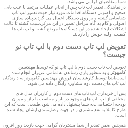
شما متقاضیان گرامی می باشد.
در نمایندگی تعمیر لپ تاپ پس از انجام عملیات مرتبط با عیب یابی
صحیح و اصولی دستگاه،اقدامات مورد نیاز جهت تعمیر لپ تاپ
شناسایی گشته و بر روی دستگاه اِعمال می گردند.پیاده سازی
اصولی و گام به گام مراحل تعمیر در این مرکز،سبب گشته تا غالب
اشکالات ایجاد شده در این دستگاه ها مرتفع گشته و لپ تاپ ها
کیفیت اولیه خویش را بازیابند.
تعویض لپ تاپ دست دوم با لپ تاپ نو
چیست؟
تعویض لپ تاپ دست دوم با لپ تاپ نو که توسط
مهندسین
کامپیوتر
و به منظور یاری رساندن به تمامی عزیزان انجام شده
است،ابتدا توسط کارشناسان فروش مهندسین کامپیوتر به دارندگان
لپ تاپ های دست دوم مشاوره رایگان داده می شود.
پس از خریداری لپ تاپ های دست دوم از کاربران مدل های
مختلفی از لپ تاپ های موجود در بازار متناسب با نیاز و میزان
بودجه اختصاصی،به شما پیشنهاد داده می شود.طبیعی است که این
طرح کاملا به نفع مشتری و در جهت رضایتمندی ایشان ایجاد شده
است.
همچنین ضمن تقدیر از شما مشتریان گرامی جهت بازدید روز افزون