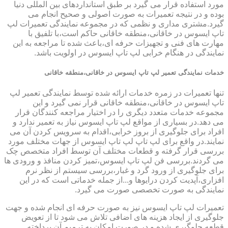
مورد استفاده قرار می گیرد بر طبق استانداردهای بین المللی دنیا
بوده و در نتیجه تعمیرات به صورت اصولی و صحیح انجام می
گیرد.مشتری مداری و نظمی که در مجموعه نمایندگی تعمیرات لپ
تاپ ایسوس در خاقانی،منطقه خاقانی حاکم است،با تلفیق با
مهارت های فنی و تجهیزات حرفه ای،باعث شده تا مراجعه به این
نمایندگی در هنگام خرابی لپ تاپ ایسوس در اولویت باشد.
خدمات نمایندگی تعمیر لپ تاپ ایسوس در خاقانی،منطقه خاقانی
تنها تعمیرات در زمره خدمات ارائه شده توسط نمایندگی تعمیر لپ
تاپ ایسوس در خاقانی،منطقه خاقانی قرار نمی گیرد و این
مجموعه خدمات متعدد دیگری را در اختیار مراجعه کنندگان قرار
می دهد.در بسیاری از مواقع لپ تاپ ایسوس نیاز به تعمیر ندارد و
افراد برای جلوگیری از بروز خرابی،اقدام به سرویس کردن آن می
نمایند.در واقع برای لپ تاپ لپ تاپ ایسوس از جهات مختلف مورد
بررسی قرار گرفته و قطعات مختلف آن توسط افراد متخصص چک
می گردند.بررسی فن لپ تاپ ایسوس،تمیز کردن منافذ و ورودی ها
برای جلوگیری از ورود گرد و غبار،بررسی سیستم از نظر نرم
افزاری،آپدیت کردن درایوها و...از جمله خدماتی است که در این
نمایندگی به صورت تخصصی صورت می گیرد.
تعمیرات لپ تاپ ایسوس نیز به صورت حرفه ای انجام شده و جهت
جلوگیری از ایجاد هزینه های اضافی تلاش می شود تا از تعویض
قطعه جلوگیری شده و در صورت امکان به ترمیم آن پرداخته