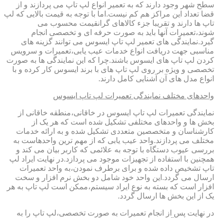
سطح شهر وجود دارند که به تعمیر انواع لپ تاپ می پردازند و از
قضا تعداد این مراکز هم کم نیست.اما با توجه به قیمت بالایی که لپ
تاپ ها دارند و تقریبا جزء کالاهای گرانقیمت محسوب می
شوند،تعمیرات آنها باید به صورت حرفه ای و تخصصی انجام
گیرد.نمایندگی های تعمیر لپ تاپ ایسوس می توانند گزینه های
مناسبی جهت دریافت انواع خدمات عیب یابی،تعمیرات و سرویس
کردن لپ تاپ های ایسوس باشند.چرا که این نمایندگی ها به صورت
تخصصی و ویژه بر روی لپ تاپ های با برند ایسوس کار کرده و با
انواع مدل های آن آشنایی کامل دارند.
واحدهای مختلف نمایندگی تعمیرات لپ تاپ ایسوس
نمایندگی تعمیرات لپ تاپ ایسوس در خاقانی،منطقه خاقانی از
بخش ها و واحدهای مختلفی تشکیل شده است که هر یک از
کارشناسان و متخصصین متعددی تشکیل شده و به ارائه خدمات
مختلف می پردازند.واحد عیب یابی که از مهم ترین واحدهاست به
بررسی عیوب دستگاه با توجه به علائمی که کاربر بیان می کند و
همچنین با استفاده از تجهیزات موجود می پردازد.در نهایت ایراد لپ
تاپ تشخیص داده شده و برای برطرف نمودن،به واحد تعمیرات
ارسال می گردد.این واحد خود شامل دو بخش نرم افزار و سخت
افزار است که بسته به نوع ایراد سیستم،ممکن است لپ تاپ به هر
یک از این بخش ها ارسال گردد.
در نهایت پس از انجام تعمیرات به صورت تخصصی،لپ تاپ را به