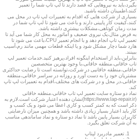
بگیرد،باید به نیروهایی که قصد دارند تا لپ تاپ شما را تعمیر
کنند،اطمینان داشته باشید.
بسیاری از شرکت هایی که اقدام به تعمیرات لپ تاپ در محل می
کنند،کیفیت کار پایینی دارند و باعث می شود تا لپ تاپ شما در
مدت زمان کوتاهی،مشکلات بیشتری داشته باشد.
به فرض مثال،یک نیروی ضعیف و آماتور به محل کار شما می آید تا
تعمیر لپ تاپ انجام دهد و با انجام تعمیر CPU،باعث می شود تا
هارد شما دچار مشکل شود و یا اینکه قطعات مهمی مانند رم،آسیب
ببینند.
بنابراین،باید از استخدام اینگونه افراد،پرهیز کنید.خدمات تعمیر لپ
تاب خاقانی،منطقه خاقانی،با وجود بهترین متخصصین
خاقانی،منطقه خاقانیی در شرکت،توانسته است تا رضایت حداکثری
مشتریان خود را به دست آورد و روزانه در سراسر خاقانی،منطقه
خاقانی،در محل و در شرکت های مختلف،اقدام به تعمیرات لپ تاپ
کند.
نماد دو ستاره سایت تعمیر لپ تاب خاقانی،منطقه خاقانی
(https://www.lap-repair.ir)نشان دهنده اعتبار شرکت است.لازم به
ذکر است که به کمتر کسب و کاری اعطا می شود و یک کسب و
کار باید اعتبار بسیار زیادی داشته باشد و همچنین میزان نارضایتی
کاربران بسیار پایین باشد تا نماد دو ستاره و نماد ساماندهی مناسب
به آن شرکت تعلق بگیرد.
تعمیر مادربرد لپتاپ