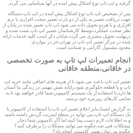
گرفته و لپ تاپ نوع اشکال پیش امده در آنها شناسایی می گردد.
پس از تشخیص لپ تاپ نوع اشکال پیش آمده در لپ تاپ،دستگاه
جهت دریافت تعمیر،به یکی از دو پارت تعمیر سخت افزاری یا نرم
افزاری و یا هردو تحویل داده می شود.لپ تاپ تعمیر شده در پایان از
نظر صحت عملکرد،توسط کارشناسان تعمیر لپ تاپ تست شده و
درنهایت تحویل مشتری می گردد.شایان ذکر است کلیه خدمات ارائه
شده در مرکز تعمیر لپ تاپ در تهران،جز در مواردی
معدود،مشمول گارانتی و ضمانت است.
انجام تعمیرات لپ تاپ به صورت تخصصی
در خاقانی،منطقه خاقانی
تعمیر لپ تاپ باعث می شود تا از هزینه های اضافی مانند خرید لپ
تاپ و یا قطعه،جلوگیری شود.رایانه نقش مهمی در زندگی ما انسان
ها دارد.با استفاده از یک سیستم کامپیوتر،شما قادر خواهید بود تا به
تمامی کارهای روزمره خود برسید.
به گزارش ایسنا،بنابر اعلام تعمیر لپ تاب،با استفاده از کامپیوتر یا
یک دستگاه لپ تاپ،می توانید در سطح اینترنت گردش داشته باشید
و به اطلاعات لازم دست پیدا کنید.اما اگر کامپیوتر شما دچار
مشکلات فنی شد،چگونه می توانید مشکلات را برطرف کنید؟
چگونه می توان تعمیر کامپیوتر انجام داد؟