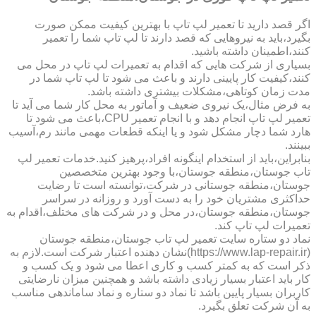
اگر قصد دارید تا تعمیر لپ تاپ با بهترین کیفیت ممکن صورت
بگیرد،باید به نیروهایی که قصد دارند تا لپ تاپ شما را تعمیر
کنند،اطمینان داشته باشید.
بسیاری از شرکت هایی که اقدام به تعمیرات لپ تاپ در محل می
کنند،کیفیت کار پایینی دارند و باعث می شود تا لپ تاپ شما در
مدت زمان کوتاهی،مشکلات بیشتری داشته باشد.
به فرض مثال،یک نیروی ضعیف و آماتور به محل کار شما می آید تا
تعمیر لپ تاپ انجام دهد و با انجام تعمیر CPU،باعث می شود تا
هارد شما دچار مشکل شود و یا اینکه قطعات مهمی مانند رم،آسیب
ببینند.
بنابراین،باید از استخدام اینگونه افراد،پرهیز کنید.خدمات تعمیر لپ
تاب جوستان،منطقه جوستان،با وجود بهترین متخصصین
جوستان،منطقه جوستانی در شرکت،توانسته است تا رضایت
حداکثری مشتریان خود را به دست آورد و روزانه در سراسر
جوستان،منطقه جوستان،در محل و در شرکت های مختلف،اقدام به
تعمیرات لپ تاپ کند.
نماد دو ستاره سایت تعمیر لپ تاب جوستان،منطقه جوستان
(https://www.lap-repair.ir)نشان دهنده اعتبار شرکت است.لازم به
ذکر است که به کمتر کسب و کاری اعطا می شود و یک کسب و
کار باید اعتبار بسیار زیادی داشته باشد و همچنین میزان نارضایتی
کاربران بسیار پایین باشد تا نماد دو ستاره و نماد ساماندهی مناسب
به آن شرکت تعلق بگیرد.