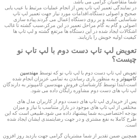
شما متقاضیان گرامی می باشد.
در نمایندگی تعمیر لپ تاپ پس از انجام عملیات مرتبط با عیب یابی
صحیح و اصولی دستگاه،اقدامات مورد نیاز جهت تعمیر لپ تاپ
شناسایی گشته و بر روی دستگاه اِعمال می گردند.پیاده سازی
اصولی و گام به گام مراحل تعمیر در این مرکز،سبب گشته تا غالب
اشکالات ایجاد شده در این دستگاه ها مرتفع گشته و لپ تاپ ها
کیفیت اولیه خویش را بازیابند.
تعویض لپ تاپ دست دوم با لپ تاپ نو
چیست؟
تعویض لپ تاپ دست دوم با لپ تاپ نو که توسط
مهندسین
کامپیوتر
و به منظور یاری رساندن به تمامی عزیزان انجام شده
است،ابتدا توسط کارشناسان فروش مهندسین کامپیوتر به دارندگان
لپ تاپ های دست دوم مشاوره رایگان داده می شود.
پس از خریداری لپ تاپ های دست دوم از کاربران مدل های
مختلفی از لپ تاپ های موجود در بازار متناسب با نیاز و میزان
بودجه اختصاصی،به شما پیشنهاد داده می شود.طبیعی است که این
طرح کاملا به نفع مشتری و در جهت رضایتمندی ایشان ایجاد شده
است.
همچنین ضمن تقدیر از شما مشتریان گرامی جهت بازدید روز افزون