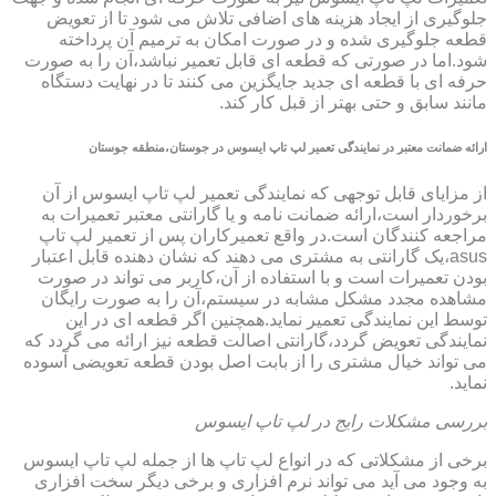
جلوگیری از ایجاد هزینه های اضافی تلاش می شود تا از تعویض
قطعه جلوگیری شده و در صورت امکان به ترمیم آن پرداخته
شود.اما در صورتی که قطعه ای قابل تعمیر نباشد،آن را به صورت
حرفه ای با قطعه ای جدید جایگزین می کنند تا در نهایت دستگاه
مانند سابق و حتی بهتر از قبل کار کند.
ارائه ضمانت معتبر در نمایندگی تعمیر لپ تاپ ایسوس در جوستان،منطقه جوستان
از مزایای قابل توجهی که نمایندگی تعمیر لپ تاپ ایسوس از آن
برخوردار است،ارائه ضمانت نامه و یا گارانتی معتبر تعمیرات به
مراجعه کنندگان است.در واقع تعمیرکاران پس از تعمیر لپ تاپ
asus،یک گارانتی به مشتری می دهند که نشان دهنده قابل اعتبار
بودن تعمیرات است و با استفاده از آن،کاربر می تواند در صورت
مشاهده مجدد مشکل مشابه در سیستم،آن را به صورت رایگان
توسط این نمایندگی تعمیر نماید.همچنین اگر قطعه ای در این
نمایندگی تعویض گردد،گارانتی اصالت قطعه نیز ارائه می گردد که
می تواند خیال مشتری را از بابت اصل بودن قطعه تعویضی آسوده
نماید.
بررسی مشکلات رایج در لپ تاپ ایسوس
برخی از مشکلاتی که در انواع لپ تاپ ها از جمله لپ تاپ ایسوس
به وجود می آید می تواند نرم افزاری و برخی دیگر سخت افزاری