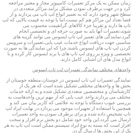
زمان ممکن به یک مرکز تعمیرات کامپیوتر مجاز و معتبر مراجعه
کرد و در جهت برطرف نمودن مشکل برآمد.مراکز متعددی در
سطح شهر وجود دارند که به تعمیر انواع لپ تاپ می پردازند و از
قضا تعداد این مراکز هم کم نیست.اما با توجه به قیمت بالایی که لپ
تاپ ها دارند و تقریبا جزء کالاهای گرانقیمت محسوب می
شوند،تعمیرات آنها باید به صورت حرفه ای و تخصصی انجام
گیرد.نمایندگی های تعمیر لپ تاپ ایسوس می توانند گزینه های
مناسبی جهت دریافت انواع خدمات عیب یابی،تعمیرات و سرویس
کردن لپ تاپ های ایسوس باشند.چرا که این نمایندگی ها به صورت
تخصصی و ویژه بر روی لپ تاپ های با برند ایسوس کار کرده و با
انواع مدل های آن آشنایی کامل دارند.
واحدهای مختلف نمایندگی تعمیرات لپ تاپ ایسوس
نمایندگی تعمیرات لپ تاپ ایسوس در جوستان،منطقه جوستان از
بخش ها و واحدهای مختلفی تشکیل شده است که هر یک از
کارشناسان و متخصصین متعددی تشکیل شده و به ارائه خدمات
مختلف می پردازند.واحد عیب یابی که از مهم ترین واحدهاست به
بررسی عیوب دستگاه با توجه به علائمی که کاربر بیان می کند و
همچنین با استفاده از تجهیزات موجود می پردازد.در نهایت ایراد لپ
تاپ تشخیص داده شده و برای برطرف نمودن،به واحد تعمیرات
ارسال می گردد.این واحد خود شامل دو بخش نرم افزار و سخت
افزار است که بسته به نوع ایراد سیستم،ممکن است لپ تاپ به هر
یک از این بخش ها ارسال گردد.