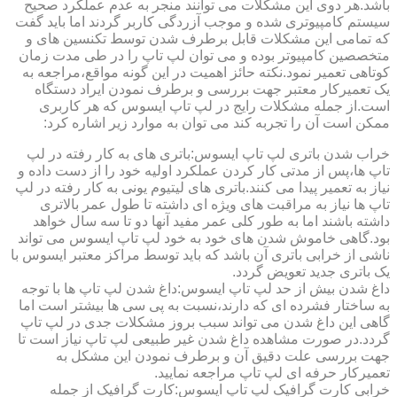
باشد.هر دوی این مشکلات می توانند منجر به عدم عملکرد صحیح
سیستم کامپیوتری شده و موجب آزردگی کاربر گردند اما باید گفت
که تمامی این مشکلات قابل برطرف شدن توسط تکنسین های و
متخصصین کامپیوتر بوده و می توان لپ تاپ را در طی مدت زمان
کوتاهی تعمیر نمود.نکته حائز اهمیت در این گونه مواقع،مراجعه به
یک تعمیرکار معتبر جهت بررسی و برطرف نمودن ایراد دستگاه
است.از جمله مشکلات رایج در لپ تاپ ایسوس که هر کاربری
ممکن است آن را تجربه کند می توان به موارد زیر اشاره کرد:
خراب شدن باتری لپ تاپ ایسوس:باتری های به کار رفته در لپ
تاپ ها،پس از مدتی کار کردن عملکرد اولیه خود را از دست داده و
نیاز به تعمیر پیدا می کنند.باتری های لیتیوم یونی به کار رفته در لپ
تاپ ها نیاز به مراقبت های ویژه ای داشته تا طول عمر بالاتری
داشته باشند اما به طور کلی عمر مفید آنها دو تا سه سال خواهد
بود.گاهی خاموش شدن های خود به خود لپ تاپ ایسوس می تواند
ناشی از خرابی باتری آن باشد که باید توسط مراکز معتبر ایسوس با
یک باتری جدید تعویض گردد.
داغ شدن بیش از حد لپ تاپ ایسوس:داغ شدن لپ تاپ ها با توجه
به ساختار فشرده ای که دارند،نسبت به پی سی ها بیشتر است اما
گاهی این داغ شدن می تواند سبب بروز مشکلات جدی در لپ تاپ
گردد.در صورت مشاهده داغ شدن غیر طبیعی لپ تاپ نیاز است تا
جهت بررسی علت دقیق آن و برطرف نمودن این مشکل به
تعمیرکار حرفه ای لپ تاپ مراجعه نمایید.
خرابی کارت گرافیک لپ تاپ ایسوس:کارت گرافیک از جمله