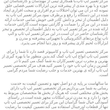
مرکز تعمیر لپ تاپ،با همکاری تیمی از مهندسان و کارشناسان این
حوزه و با بهره مندی از پیشرفته ترین ابزارآلات تعمیر،فضایی خلق
نموده که در آن می توان اختلالات نرم افزاری و سخت افزاری ایجاد
شده در این دستگاه را رفع و برطرف نمود.مرکز تعمیر لپ تاپ به
دلیل اطمینان از تبحر و دانش کادر فنی خویش تمامی خدمات ارائه
شده در این مرکز را ضمانت و گارانتی نموده است.گارانتی خدمات
ارائه شده در مرکز تعمیر لپ تاپ به دلیل اطمینان از تخصص و تبحر
کارشناسان حاضر در آن است.در این مرکز،تعمیر لپ تاپ و الپ
تاپ نواع بردهای الکترونیکی با تجهیزاتی پیشرفته و مدرن و
ابزارآلات لحیم کاری پیشرفته و روز دنیا انجام می پذیرد.
مرکز تخصصی تعمیر لپ تاپ و کامپیوتر قصد دارد تا شما را برای
تعمیر لپ تاپ انواع لپ تاپ کمک کند.بدین منظور ما با بهره گیری از
بهترین و مجرب ترین تعمیرکاران به شما کمک می کنیم تا در
کمترین زمان لپ تاپ خود را تعمیر کنید.هدف مرکز تخصصی تعمیر
لپ تاپ ارائه ی بهترین خدمات و جلب رضایت شما مردم گرامی
است.
ما سالهاست بر پایه ی دو اصل تعهد و تضمین کیفیت به خدمت
رسانی به شما می پردازیم.مرکز تخصصی تعمیر لپ تاپ دارای
بخش های مختلفی است که هریک از بخش ها متخصصان مربوط به
خود را دارد و به مدرن ترین امکانات مجهز شده است.در راستای
آسودگی خیال شما گرامیان این مرکز برای تعمیر تخصصی لپ تاپ
تنها از قطعات اورجینال استفاده می کند.تضمین کیفیت ما رضایت