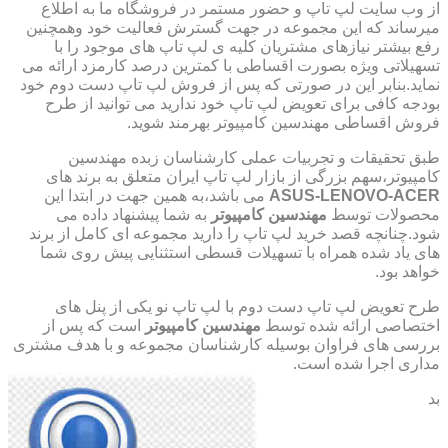
از وب سایت لپ تاپ و حضور مستمر در فروشگاه ما به اطلاع
میرساند که این مجموعه در جهت گسترش فعالیت خود وهمچنین
رفع بیشتر نیازهای مشتریان کلیه ی لپ تاپ های موجود را با
تسهیلاتی ویژه بصورت اقساطی با کمترین درصد کارمزد ارائه می
نماید.بنابر این در صورتی که پس از فروش لپ تاپ دست دوم خود
بودجه کافی برای تعویض لپ تاپ خود ندارید می توانید از طرح
فروش اقساطی مهندسین کامپیوتر بهرمند شوید.
طبق تحقیقات و تجربیات عملی کارشناسان زبده مهندسین
کامپیوتر،سهم بزرگی از بازار لپ تاپ ایران متعلق به برند های
ASUS-LENOVO-ACER
می باشد،به همین جهت در ابتدا این
محصولات توسط
مهندسین کامپیوتر
به شما پیشنهاد داده می
شود.چنانچه قصد خرید لپ تاپ را دارید مجموعه ای کامل از برند
های یاد شده همراه با تسهیلات قسطی استثنایی پیش روی شما
خواهد بود.
طرح تعویض لپ تاپ دست دوم با لپ تاپ نو یکی از پنل های
اختصاصی ارائه شده توسط
مهندسین کامپیوتر
است که پس از
بررسی های فراوان بوسیله کارشناسان مجموعه و با هدف مشتری
مداری اجرا شده است.
بد