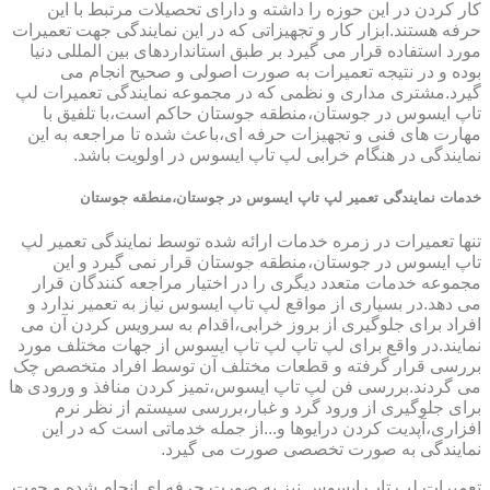
کار کردن در این حوزه را داشته و دارای تحصیلات مرتبط با این
حرفه هستند.ابزار کار و تجهیزاتی که در این نمایندگی جهت تعمیرات
مورد استفاده قرار می گیرد بر طبق استانداردهای بین المللی دنیا
بوده و در نتیجه تعمیرات به صورت اصولی و صحیح انجام می
گیرد.مشتری مداری و نظمی که در مجموعه نمایندگی تعمیرات لپ
تاپ ایسوس در جوستان،منطقه جوستان حاکم است،با تلفیق با
مهارت های فنی و تجهیزات حرفه ای،باعث شده تا مراجعه به این
نمایندگی در هنگام خرابی لپ تاپ ایسوس در اولویت باشد.
خدمات نمایندگی تعمیر لپ تاپ ایسوس در جوستان،منطقه جوستان
تنها تعمیرات در زمره خدمات ارائه شده توسط نمایندگی تعمیر لپ
تاپ ایسوس در جوستان،منطقه جوستان قرار نمی گیرد و این
مجموعه خدمات متعدد دیگری را در اختیار مراجعه کنندگان قرار
می دهد.در بسیاری از مواقع لپ تاپ ایسوس نیاز به تعمیر ندارد و
افراد برای جلوگیری از بروز خرابی،اقدام به سرویس کردن آن می
نمایند.در واقع برای لپ تاپ لپ تاپ ایسوس از جهات مختلف مورد
بررسی قرار گرفته و قطعات مختلف آن توسط افراد متخصص چک
می گردند.بررسی فن لپ تاپ ایسوس،تمیز کردن منافذ و ورودی ها
برای جلوگیری از ورود گرد و غبار،بررسی سیستم از نظر نرم
افزاری،آپدیت کردن درایوها و...از جمله خدماتی است که در این
نمایندگی به صورت تخصصی صورت می گیرد.
تعمیرات لپ تاپ ایسوس نیز به صورت حرفه ای انجام شده و جهت