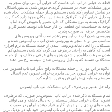
قطعات حیاتی در لپ تاپ هاست که خرابی آن می توان منجر به
بروز مشکلات جدی در سیستم گردد.خاموش شدن مانیتور،اشکال
در نمایش تصاویر،کند شدن سیستم و...از جمله مشکلات ایجاد شده
به دلیل خرابی کارت گرافیک هستند.این امکان وجود دارد که کارت
گرافیک بسته به نوع مشکلی که دارد تعمیر یا تعویض گردد اما با
توجه به حساسیت این قطعه،این کار حتما باید توسط تعمیرکار و
متخصص حرفه ای صورت پذیرد.
ویروسی شدن لپ تاپ ایسوس:عدم نصب آنتی ویروس های
مناسب می تواند منجر به ویروسی شدن لپ تاپ ایسوس شده و
مشکلاتی را ایجاد نماید.ویروسی شدن از جمله مشکلات نرم افزاری
است که گاهی به راحتی برطرف می گردد.کند شدن سیستم،کم
شدن سرعت دانلود،باز شدن پنجره های فرعی مختلف و...از جمله
مشکلاتی هستند که به دلیل ویروسی شدن سیستم رخ می دهند.
علاوه بر این موارد،از جمله مشکلات رایج دیگر لپ تاپ ایسوس می
توان به خرابی کیبورد،خرابی مادربرد،خرابی تصویر،عدم اتصال
سیستم به وایفای،خرابی فن و غیره اشاره کرد.
راه حل تعمیر و برطرف کردن مشکلات لپ تاپ ایسوس
تمام مشکلات ذکر شده در لپ تاپ ایسوس،در صورتی که برطرف
نشوند امکان خرابی بیشتر سیستم را به دنبال داشته و می توانند
هزینه های زیادی را بر دوش کاربر قرار دهند.بنابراین در صورت
مشاهده هرگونه مشکلی در لپ تاپ ایسوس خود باید در نزدیک ترین