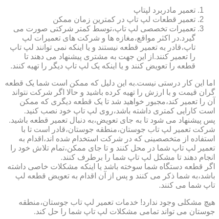
تعمیر مادربرد لپتاپ
تعمیر قطعات لپ تاپ در کمترین زمان ممکن
تعمیرات تخصصی لپ تاپ،توسط کمتر شرکتی صورت می
گیرد.در اکثر مواقع،مغازه ها و شرکت های تعمیرات لپ
تاپ،قادر به تعمیر قطعه نیستند و یا اینکه نمی توانند لپ تاپ
را تعمیر کنند.از این جهت به مشتری پیشنهاد می دهند تا
قطعه را تعویض کنند و یا اینکه یک لپ تاپ دیگر را تهیه کنند.
اما این کار درستی نیست.به این دلیل که ممکن است شما یک قطعه
گران قیمت و با ارزش را تهیه کرده باشید و حالا اگر شرکت نتواند
آن را تعمیر کند،مجبور خواهید شد تا یک قطعه دیگری که ممکن
است کارایی کمتری داشته باشد،روی لپ تاپ خود نصب کنید.
پس پیشنهاد می شود تا به جای تعویض،به دنبال تعمیر قطعه باشید.
شرکت تعمیر لپ تاب جوستان،منطقه جوستان،قادر است تا با
استفاده از متخصصینی که در شرکت استخدام شده اند،اقدام به
تعمیر لپ تاپ شما در محل کنند و تا جای ممکن،تمام تلاش خود را
انجام دهند تا مشکل لپ تاپ شما را برطرف کنند.
اگر قطعه دستگاه شما سوخته باشد یا اینکه مشکلات خاصی داشته
باشد،به شما ذکر می کنند و پس از آن اقدام به تعویض قطعه لپ
تاپ شما می کنند.
هیچ مشکلی وجود ندارد! خدمات تعمیر لپ تاب جوستان،منطقه
جوستان می تواند تمامی مشکلات لپ تاپ شما را حل کند.