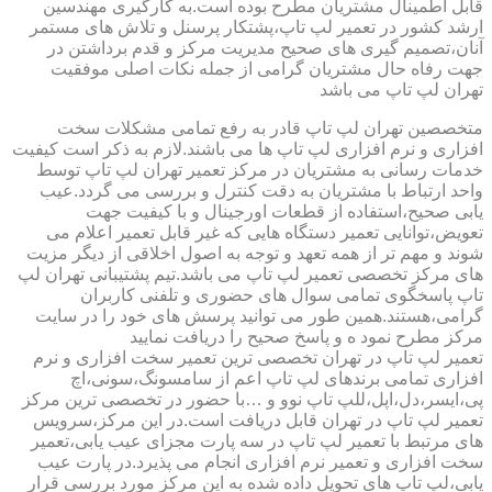
قابل اطمینال مشتریان مطرح بوده است.به کارگیری مهندسین
ارشد کشور در تعمیر لپ تاپ،پشتکار پرسنل و تلاش های مستمر
آنان،تصمیم گیری های صحیح مدیریت مرکز و قدم برداشتن در
جهت رفاه حال مشتریان گرامی از جمله نکات اصلی موفقیت
تهران لپ تاپ می باشد
متخصصین تهران لپ تاپ قادر به رفع تمامی مشکلات سخت
افزاری و نرم افزاری لپ تاپ ها می باشند.لازم به ذکر است کیفیت
خدمات رسانی به مشتریان در مرکز تعمیر تهران لپ تاپ توسط
واحد ارتباط با مشتریان به دقت کنترل و بررسی می گردد.عیب
یابی صحیح،استفاده از قطعات اورجینال و با کیفیت جهت
تعویض،توانایی تعمیر دستگاه هایی که غیر قابل تعمیر اعلام می
شوند و مهم تر از همه تعهد و توجه به اصول اخلاقی از دیگر مزیت
های مرکز تخصصی تعمیر لپ تاپ می باشد.تیم پشتیبانی تهران لپ
تاپ پاسخگوی تمامی سوال های حضوری و تلفنی کاربران
گرامی،هستند.همین طور می توانید پرسش های خود را در سایت
مرکز مطرح نمود ه و پاسخ صحیح را دریافت نمایید
تعمیر لپ تاپ در تهران تخصصی ترین تعمیر سخت افزاری و نرم
افزاری تمامی برندهای لپ تاپ اعم از سامسونگ،سونی،اچ
پی،ایسر،دل،اپل،للپ تاپ نوو و …با حضور در تخصصی ترین مرکز
تعمیر لپ تاپ در تهران قابل دریافت است.در این مرکز،سرویس
های مرتبط با تعمیر لپ تاپ در سه پارت مجزای عیب یابی،تعمیر
سخت افزاری و تعمیر نرم افزاری انجام می پذیرد.در پارت عیب
یابی،لپ تاپ های تحویل داده شده به این مرکز مورد بررسی قرار