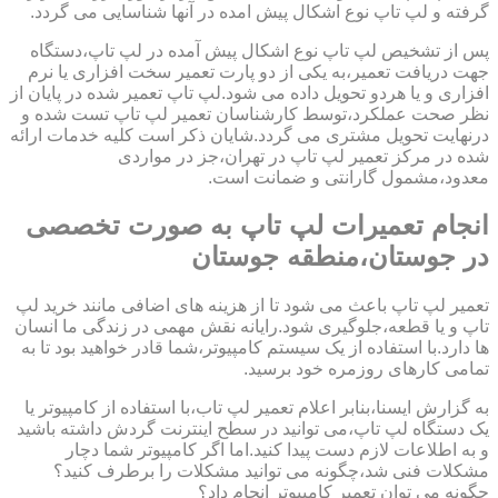
گرفته و لپ تاپ نوع اشکال پیش امده در آنها شناسایی می گردد.
پس از تشخیص لپ تاپ نوع اشکال پیش آمده در لپ تاپ،دستگاه
جهت دریافت تعمیر،به یکی از دو پارت تعمیر سخت افزاری یا نرم
افزاری و یا هردو تحویل داده می شود.لپ تاپ تعمیر شده در پایان از
نظر صحت عملکرد،توسط کارشناسان تعمیر لپ تاپ تست شده و
درنهایت تحویل مشتری می گردد.شایان ذکر است کلیه خدمات ارائه
شده در مرکز تعمیر لپ تاپ در تهران،جز در مواردی
معدود،مشمول گارانتی و ضمانت است.
انجام تعمیرات لپ تاپ به صورت تخصصی
در جوستان،منطقه جوستان
تعمیر لپ تاپ باعث می شود تا از هزینه های اضافی مانند خرید لپ
تاپ و یا قطعه،جلوگیری شود.رایانه نقش مهمی در زندگی ما انسان
ها دارد.با استفاده از یک سیستم کامپیوتر،شما قادر خواهید بود تا به
تمامی کارهای روزمره خود برسید.
به گزارش ایسنا،بنابر اعلام تعمیر لپ تاب،با استفاده از کامپیوتر یا
یک دستگاه لپ تاپ،می توانید در سطح اینترنت گردش داشته باشید
و به اطلاعات لازم دست پیدا کنید.اما اگر کامپیوتر شما دچار
مشکلات فنی شد،چگونه می توانید مشکلات را برطرف کنید؟
چگونه می توان تعمیر کامپیوتر انجام داد؟