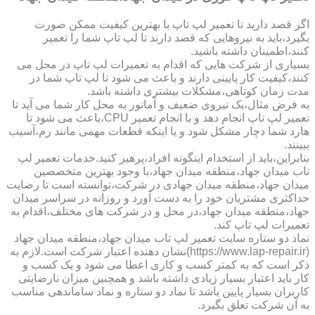
اگر قصد دارید تا تعمیر لپ تاپ با بهترین کیفیت ممکن صورت
بگیرد،باید به نیروهایی که قصد دارند تا لپ تاپ شما را تعمیر
کنند،اطمینان داشته باشید.
بسیاری از شرکت هایی که اقدام به تعمیرات لپ تاپ در محل می
کنند،کیفیت کار پایینی دارند و باعث می شود تا لپ تاپ شما در
مدت زمان کوتاهی،مشکلات بیشتری داشته باشد.
به فرض مثال،یک نیروی ضعیف و آماتور به محل کار شما می آید تا
تعمیر لپ تاپ انجام دهد و با انجام تعمیر CPU،باعث می شود تا
هارد شما دچار مشکل شود و یا اینکه قطعات مهمی مانند رم،آسیب
ببینند.
بنابراین،باید از استخدام اینگونه افراد،پرهیز کنید.خدمات تعمیر لپ
تاب میدان جهاد،منطقه میدان جهاد،با وجود بهترین متخصصین
میدان جهاد،منطقه میدان جهادی در شرکت،توانسته است تا رضایت
حداکثری مشتریان خود را به دست آورد و روزانه در سراسر میدان
جهاد،منطقه میدان جهاد،در محل و در شرکت های مختلف،اقدام به
تعمیرات لپ تاپ کند.
نماد دو ستاره سایت تعمیر لپ تاب میدان جهاد،منطقه میدان جهاد
(https://www.lap-repair.ir)نشان دهنده اعتبار شرکت است.لازم به
ذکر است که به کمتر کسب و کاری اعطا می شود و یک کسب و
کار باید اعتبار بسیار زیادی داشته باشد و همچنین میزان نارضایتی
کاربران بسیار پایین باشد تا نماد دو ستاره و نماد ساماندهی مناسب
به آن شرکت تعلق بگیرد.