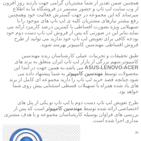
همچنین ضمن تقدیر از شما مشتریان گرامی جهت بازدید روز افزون
از وب سایت لپ تاپ و حضور مستمر در فروشگاه ما به اطلاع
میرساند که این مجموعه در جهت گسترش فعالیت خود وهمچنین
رفع بیشتر نیازهای مشتریان کلیه ی لپ تاپ های موجود را با
تسهیلاتی ویژه بصورت اقساطی با کمترین درصد کارمزد ارائه می
نماید.بنابر این در صورتی که پس از فروش لپ تاپ دست دوم خود
بودجه کافی برای تعویض لپ تاپ خود ندارید می توانید از طرح
فروش اقساطی مهندسین کامپیوتر بهرمند شوید.
طبق تحقیقات و تجربیات عملی کارشناسان زبده مهندسین
کامپیوتر،سهم بزرگی از بازار لپ تاپ ایران متعلق به برند های
ASUS-LENOVO-ACER
می باشد،به همین جهت در ابتدا این
محصولات توسط
مهندسین کامپیوتر
به شما پیشنهاد داده می
شود.چنانچه قصد خرید لپ تاپ را دارید مجموعه ای کامل از برند
های یاد شده همراه با تسهیلات قسطی استثنایی پیش روی شما
خواهد بود.
طرح تعویض لپ تاپ دست دوم با لپ تاپ نو یکی از پنل های
اختصاصی ارائه شده توسط
مهندسین کامپیوتر
است که پس از
بررسی های فراوان بوسیله کارشناسان مجموعه و با هدف مشتری
مداری اجرا شده است.
بد