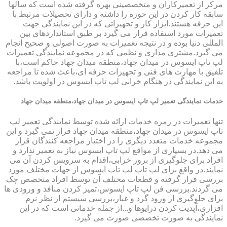
مرکز از تعمیرکاران و متخصصینی بهره گرفته شده است که سالها
سابقه کار کردن در این حوزه را داشته و دارای تحصیلات مرتبط با
این حرفه هستند.ابزار کار و تجهیزاتی که در این نمایندگی جهت
تعمیرات مورد استفاده قرار می گیرد بر طبق استانداردهای بین
المللی دنیا بوده و در نتیجه تعمیرات به صورت اصولی و صحیح انجام
می گیرد.مشتری مداری و نظمی که در مجموعه نمایندگی تعمیرات
لپ تاپ ایسوس در میدان جهاد،منطقه میدان جهاد حاکم است،با
تلفیق با مهارت های فنی و تجهیزات حرفه ای،باعث شده تا مراجعه
به این نمایندگی در هنگام خرابی لپ تاپ ایسوس در اولویت باشد.
خدمات نمایندگی تعمیر لپ تاپ ایسوس در میدان جهاد،منطقه میدان جهاد
تنها تعمیرات در زمره خدمات ارائه شده توسط نمایندگی تعمیر لپ
تاپ ایسوس در میدان جهاد،منطقه میدان جهاد قرار نمی گیرد و این
مجموعه خدمات متعدد دیگری را در اختیار مراجعه کنندگان قرار
می دهد.در بسیاری از مواقع لپ تاپ ایسوس نیاز به تعمیر ندارد و
افراد برای جلوگیری از بروز خرابی،اقدام به سرویس کردن آن می
نمایند.در واقع برای لپ تاپ لپ تاپ ایسوس از جهات مختلف مورد
بررسی قرار گرفته و قطعات مختلف آن توسط افراد متخصص چک
می گردند.بررسی فن لپ تاپ ایسوس،تمیز کردن منافذ و ورودی ها
برای جلوگیری از ورود گرد و غبار،بررسی سیستم از نظر نرم
افزاری،آپدیت کردن درایوها و...از جمله خدماتی است که در این
نمایندگی به صورت تخصصی صورت می گیرد.