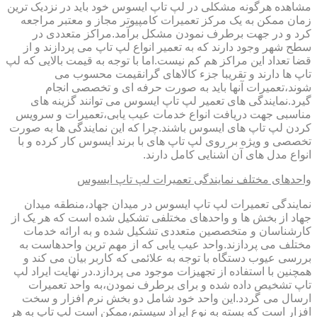
مشاهده هرگونه مشکلی در لپ تاپ ایسوس خود باید در نزدیک ترین
زمان ممکن به یک مرکز تعمیرات کامپیوتر مجاز و معتبر مراجعه
کرد و در جهت برطرف نمودن مشکل برآمد.مراکز متعددی در
سطح شهر وجود دارند که به تعمیر انواع لپ تاپ می پردازند و از
قضا تعداد این مراکز هم کم نیست.اما با توجه به قیمت بالایی که لپ
تاپ ها دارند و تقریبا جزء کالاهای گرانقیمت محسوب می
شوند،تعمیرات آنها باید به صورت حرفه ای و تخصصی انجام
گیرد.نمایندگی های تعمیر لپ تاپ ایسوس می توانند گزینه های
مناسبی جهت دریافت انواع خدمات عیب یابی،تعمیرات و سرویس
کردن لپ تاپ های ایسوس باشند.چرا که این نمایندگی ها به صورت
تخصصی و ویژه بر روی لپ تاپ های با برند ایسوس کار کرده و با
انواع مدل های آن آشنایی کامل دارند.
واحدهای مختلف نمایندگی تعمیرات لپ تاپ ایسوس
نمایندگی تعمیرات لپ تاپ ایسوس در میدان جهاد،منطقه میدان
جهاد از بخش ها و واحدهای مختلفی تشکیل شده است که هر یک از
کارشناسان و متخصصین متعددی تشکیل شده و به ارائه خدمات
مختلف می پردازند.واحد عیب یابی که از مهم ترین واحدهاست به
بررسی عیوب دستگاه با توجه به علائمی که کاربر بیان می کند و
همچنین با استفاده از تجهیزات موجود می پردازد.در نهایت ایراد لپ
تاپ تشخیص داده شده و برای برطرف نمودن،به واحد تعمیرات
ارسال می گردد.این واحد خود شامل دو بخش نرم افزار و سخت
افزار است که بسته به نوع ایراد سیستم،ممکن است لپ تاپ به هر