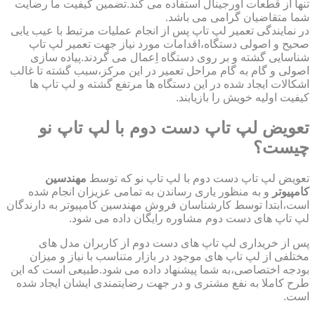
تنها از قطعات اورجینال استفاده می کند.تضمین کیفیت ما رضایت
شما متقاضیان گرامی می باشد.
در نمایندگی تعمیر لپ تاپ پس از انجام عملیات مرتبط با عیب یابی
صحیح و اصولی دستگاه،اقدامات مورد نیاز جهت تعمیر لپ تاپ
شناسایی گشته و بر روی دستگاه اِعمال می گردند.پیاده سازی
اصولی و گام به گام مراحل تعمیر در این مرکز،سبب گشته تا غالب
اشکالات ایجاد شده در این دستگاه ها مرتفع گشته و لپ تاپ ها
کیفیت اولیه خویش را بازیابند.
تعویض لپ تاپ دست دوم با لپ تاپ نو
چیست؟
تعویض لپ تاپ دست دوم با لپ تاپ نو که توسط
مهندسین
کامپیوتر
و به منظور یاری رساندن به تمامی عزیزان انجام شده
است،ابتدا توسط کارشناسان فروش مهندسین کامپیوتر به دارندگان
لپ تاپ های دست دوم مشاوره رایگان داده می شود.
پس از خریداری لپ تاپ های دست دوم از کاربران مدل های
مختلفی از لپ تاپ های موجود در بازار متناسب با نیاز و میزان
بودجه اختصاصی،به شما پیشنهاد داده می شود.طبیعی است که این
طرح کاملا به نفع مشتری و در جهت رضایتمندی ایشان ایجاد شده
است.