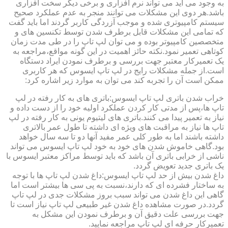
به وجود می آید می تواند نرم افزاری و برخی دیگر سخت افزاری
باشد.هر دوی این مشکلات می توانند منجر به عدم عملکرد صحیح
سیستم کامپیوتری شده و موجب آزردگی کاربر گردند اما باید گفت
که تمامی این مشکلات قابل برطرف شدن توسط تکنسین های و
متخصصین کامپیوتر بوده و می توان لپ تاپ را در طی مدت زمان
کوتاهی تعمیر نمود.نکته حائز اهمیت در این گونه مواقع،مراجعه به
یک تعمیرکار معتبر جهت بررسی و برطرف نمودن ایراد دستگاه
است.از جمله مشکلات رایج در لپ تاپ ایسوس که هر کاربری
ممکن است آن را تجربه کند می توان به موارد زیر اشاره کرد:
خراب شدن باتری لپ تاپ ایسوس:باتری های به کار رفته در لپ
تاپ ها،پس از مدتی کار کردن عملکرد اولیه خود را از دست داده و
نیاز به تعمیر پیدا می کنند.باتری های لیتیوم یونی به کار رفته در لپ
تاپ ها نیاز به مراقبت های ویژه ای داشته تا طول عمر بالاتری
داشته باشند اما به طور کلی عمر مفید آنها دو تا سه سال خواهد
بود.گاهی خاموش شدن های خود به خود لپ تاپ ایسوس می تواند
ناشی از خرابی باتری آن باشد که باید توسط مراکز معتبر ایسوس با
یک باتری جدید تعویض گردد.
داغ شدن بیش از حد لپ تاپ ایسوس:داغ شدن لپ تاپ ها با توجه
به ساختار فشرده ای که دارند،نسبت به پی سی ها بیشتر است اما
گاهی این داغ شدن می تواند سبب بروز مشکلات جدی در لپ تاپ
گردد.در صورت مشاهده داغ شدن غیر طبیعی لپ تاپ نیاز است تا
جهت بررسی علت دقیق آن و برطرف نمودن این مشکل به
تعمیرکار حرفه ای لپ تاپ مراجعه نمایید.