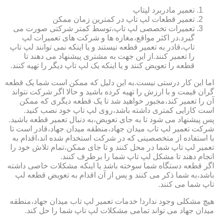
تعمیر مادربرد لپتاپ
تعمیر قطعات لپ تاپ در کمترین زمان ممکن
تعمیرات تخصصی لپ تاپ،توسط کمتر شرکتی صورت می
گیرد.در اکثر مواقع،مغازه ها و شرکت های تعمیرات لپ
تاپ،قادر به تعمیر قطعه نیستند و یا اینکه نمی توانند لپ تاپ
را تعمیر کنند.از این جهت به مشتری پیشنهاد می دهند تا
قطعه را تعویض کنند و یا اینکه یک لپ تاپ دیگر را تهیه کنند.
اما این کار درستی نیست.به این دلیل که ممکن است شما یک قطعه
گران قیمت و با ارزش را تهیه کرده باشید و حالا اگر شرکت نتواند
آن را تعمیر کند،مجبور خواهید شد تا یک قطعه دیگری که ممکن
است کارایی کمتری داشته باشد،روی لپ تاپ خود نصب کنید.
پس پیشنهاد می شود تا به جای تعویض،به دنبال تعمیر قطعه باشید.
شرکت تعمیر لپ تاب میدان جهاد،منطقه میدان جهاد،قادر است تا
با استفاده از متخصصینی که در شرکت استخدام شده اند،اقدام به
تعمیر لپ تاپ شما در محل کنند و تا جای ممکن،تمام تلاش خود را
انجام دهند تا مشکل لپ تاپ شما را برطرف کنند.
اگر قطعه دستگاه شما سوخته باشد یا اینکه مشکلات خاصی داشته
باشد،به شما ذکر می کنند و پس از آن اقدام به تعویض قطعه لپ
تاپ شما می کنند.
هیچ مشکلی وجود ندارد! خدمات تعمیر لپ تاب میدان جهاد،منطقه
میدان جهاد می تواند تمامی مشکلات لپ تاپ شما را حل کند.