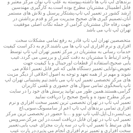
برندهای لپ تاپ ها داشته،پیوسته به علپ تاپ نوان مرکز معتبر و
قابل اطمینال مشتریان مطرح بوده است.به کارگیری مهندسین
ارشد کشور در تعمیر لپ تاپ،پشتکار پرسنل و تلاش های مستمر
آنان،تصمیم گیری های صحیح مدیریت مرکز و قدم برداشتن در
جهت رفاه حال مشتریان گرامی از جمله نکات اصلی موفقیت
تهران لپ تاپ می باشد
متخصصین تهران لپ تاپ قادر به رفع تمامی مشکلات سخت
افزاری و نرم افزاری لپ تاپ ها می باشند.لازم به ذکر است کیفیت
خدمات رسانی به مشتریان در مرکز تعمیر تهران لپ تاپ توسط
واحد ارتباط با مشتریان به دقت کنترل و بررسی می گردد.عیب
یابی صحیح،استفاده از قطعات اورجینال و با کیفیت جهت
تعویض،توانایی تعمیر دستگاه هایی که غیر قابل تعمیر اعلام می
شوند و مهم تر از همه تعهد و توجه به اصول اخلاقی از دیگر مزیت
های مرکز تخصصی تعمیر لپ تاپ می باشد.تیم پشتیبانی تهران لپ
تاپ پاسخگوی تمامی سوال های حضوری و تلفنی کاربران
گرامی،هستند.همین طور می توانید پرسش های خود را در سایت
مرکز مطرح نمود ه و پاسخ صحیح را دریافت نمایید
تعمیر لپ تاپ در تهران تخصصی ترین تعمیر سخت افزاری و نرم
افزاری تمامی برندهای لپ تاپ اعم از سامسونگ،سونی،اچ
پی،ایسر،دل،اپل،للپ تاپ نوو و …با حضور در تخصصی ترین مرکز
تعمیر لپ تاپ در تهران قابل دریافت است.در این مرکز،سرویس
های مرتبط با تعمیر لپ تاپ در سه پارت مجزای عیب یابی،تعمیر
سخت افزاری و تعمیر نرم افزاری انجام می پذیرد.در پارت عیب