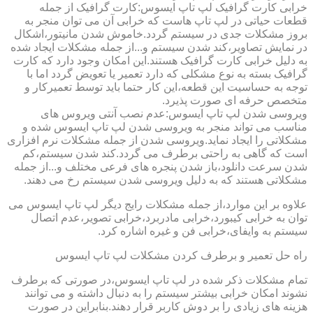
خرابی کارت گرافیک لپ تاپ ایسوس:کارت گرافیک از جمله
قطعات حیاتی در لپ تاپ هاست که خرابی آن می توان منجر به
بروز مشکلات جدی در سیستم گردد.خاموش شدن مانیتور،اشکال
در نمایش تصاویر،کند شدن سیستم و...از جمله مشکلات ایجاد شده
به دلیل خرابی کارت گرافیک هستند.این امکان وجود دارد که کارت
گرافیک بسته به نوع مشکلی که دارد تعمیر یا تعویض گردد اما با
توجه به حساسیت این قطعه،این کار حتما باید توسط تعمیرکار و
متخصص حرفه ای صورت پذیرد.
ویروسی شدن لپ تاپ ایسوس:عدم نصب آنتی ویروس های
مناسب می تواند منجر به ویروسی شدن لپ تاپ ایسوس شده و
مشکلاتی را ایجاد نماید.ویروسی شدن از جمله مشکلات نرم افزاری
است که گاهی به راحتی برطرف می گردد.کند شدن سیستم،کم
شدن سرعت دانلود،باز شدن پنجره های فرعی مختلف و...از جمله
مشکلاتی هستند که به دلیل ویروسی شدن سیستم رخ می دهند.
علاوه بر این موارد،از جمله مشکلات رایج دیگر لپ تاپ ایسوس می
توان به خرابی کیبورد،خرابی مادربرد،خرابی تصویر،عدم اتصال
سیستم به وایفای،خرابی فن و غیره اشاره کرد.
راه حل تعمیر و برطرف کردن مشکلات لپ تاپ ایسوس
تمام مشکلات ذکر شده در لپ تاپ ایسوس،در صورتی که برطرف
نشوند امکان خرابی بیشتر سیستم را به دنبال داشته و می توانند
هزینه های زیادی را بر دوش کاربر قرار دهند.بنابراین در صورت