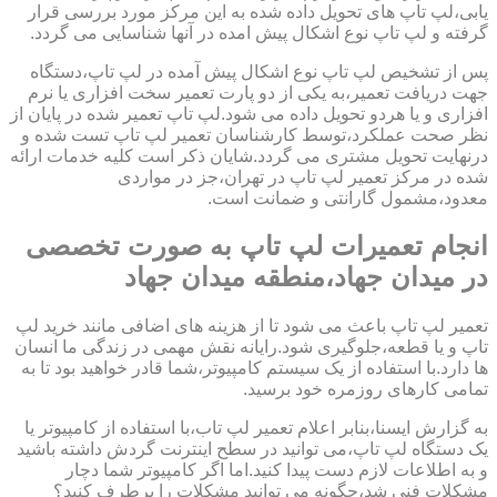
یابی،لپ تاپ های تحویل داده شده به این مرکز مورد بررسی قرار
گرفته و لپ تاپ نوع اشکال پیش امده در آنها شناسایی می گردد.
پس از تشخیص لپ تاپ نوع اشکال پیش آمده در لپ تاپ،دستگاه
جهت دریافت تعمیر،به یکی از دو پارت تعمیر سخت افزاری یا نرم
افزاری و یا هردو تحویل داده می شود.لپ تاپ تعمیر شده در پایان از
نظر صحت عملکرد،توسط کارشناسان تعمیر لپ تاپ تست شده و
درنهایت تحویل مشتری می گردد.شایان ذکر است کلیه خدمات ارائه
شده در مرکز تعمیر لپ تاپ در تهران،جز در مواردی
معدود،مشمول گارانتی و ضمانت است.
انجام تعمیرات لپ تاپ به صورت تخصصی
در میدان جهاد،منطقه میدان جهاد
تعمیر لپ تاپ باعث می شود تا از هزینه های اضافی مانند خرید لپ
تاپ و یا قطعه،جلوگیری شود.رایانه نقش مهمی در زندگی ما انسان
ها دارد.با استفاده از یک سیستم کامپیوتر،شما قادر خواهید بود تا به
تمامی کارهای روزمره خود برسید.
به گزارش ایسنا،بنابر اعلام تعمیر لپ تاب،با استفاده از کامپیوتر یا
یک دستگاه لپ تاپ،می توانید در سطح اینترنت گردش داشته باشید
و به اطلاعات لازم دست پیدا کنید.اما اگر کامپیوتر شما دچار
مشکلات فنی شد،چگونه می توانید مشکلات را برطرف کنید؟