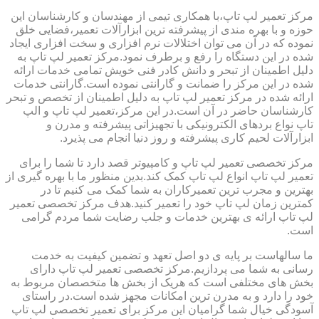
مرکز تعمیر لپ تاپ،با همکاری تیمی از مهندسان و کارشناسان این
حوزه و با بهره مندی از پیشرفته ترین ابزارآلات تعمیر،فضایی خلق
نموده که در آن می توان اختلالات نرم افزاری و سخت افزاری ایجاد
شده در این دستگاه را رفع و برطرف نمود.مرکز تعمیر لپ تاپ به
دلیل اطمینان از تبحر و دانش کادر فنی خویش تمامی خدمات ارائه
شده در این مرکز را ضمانت و گارانتی نموده است.گارانتی خدمات
ارائه شده در مرکز تعمیر لپ تاپ به دلیل اطمینان از تخصص و تبحر
کارشناسان حاضر در آن است.در این مرکز،تعمیر لپ تاپ و الپ
تاپ نواع بردهای الکترونیکی با تجهیزاتی پیشرفته و مدرن و
ابزارآلات لحیم کاری پیشرفته و روز دنیا انجام می پذیرد.
مرکز تخصصی تعمیر لپ تاپ و کامپیوتر قصد دارد تا شما را برای
تعمیر لپ تاپ انواع لپ تاپ کمک کند.بدین منظور ما با بهره گیری از
بهترین و مجرب ترین تعمیرکاران به شما کمک می کنیم تا در
کمترین زمان لپ تاپ خود را تعمیر کنید.هدف مرکز تخصصی تعمیر
لپ تاپ ارائه ی بهترین خدمات و جلب رضایت شما مردم گرامی
است.
ما سالهاست بر پایه ی دو اصل تعهد و تضمین کیفیت به خدمت
رسانی به شما می پردازیم.مرکز تخصصی تعمیر لپ تاپ دارای
بخش های مختلفی است که هریک از بخش ها متخصصان مربوط به
خود را دارد و به مدرن ترین امکانات مجهز شده است.در راستای
آسودگی خیال شما گرامیان این مرکز برای تعمیر تخصصی لپ تاپ