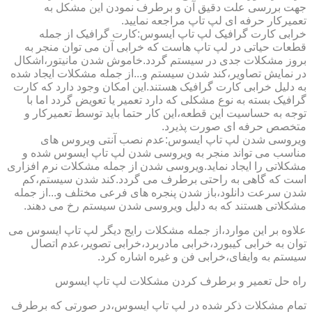
جهت بررسی علت دقیق آن و برطرف نمودن این مشکل به
تعمیرکار حرفه ای لپ تاپ مراجعه نمایید.
خرابی کارت گرافیک لپ تاپ ایسوس:کارت گرافیک از جمله
قطعات حیاتی در لپ تاپ هاست که خرابی آن می توان منجر به
بروز مشکلات جدی در سیستم گردد.خاموش شدن مانیتور،اشکال
در نمایش تصاویر،کند شدن سیستم و...از جمله مشکلات ایجاد شده
به دلیل خرابی کارت گرافیک هستند.این امکان وجود دارد که کارت
گرافیک بسته به نوع مشکلی که دارد تعمیر یا تعویض گردد اما با
توجه به حساسیت این قطعه،این کار حتما باید توسط تعمیرکار و
متخصص حرفه ای صورت پذیرد.
ویروسی شدن لپ تاپ ایسوس:عدم نصب آنتی ویروس های
مناسب می تواند منجر به ویروسی شدن لپ تاپ ایسوس شده و
مشکلاتی را ایجاد نماید.ویروسی شدن از جمله مشکلات نرم افزاری
است که گاهی به راحتی برطرف می گردد.کند شدن سیستم،کم
شدن سرعت دانلود،باز شدن پنجره های فرعی مختلف و...از جمله
مشکلاتی هستند که به دلیل ویروسی شدن سیستم رخ می دهند.
علاوه بر این موارد،از جمله مشکلات رایج دیگر لپ تاپ ایسوس می
توان به خرابی کیبورد،خرابی مادربرد،خرابی تصویر،عدم اتصال
سیستم به وایفای،خرابی فن و غیره اشاره کرد.
راه حل تعمیر و برطرف کردن مشکلات لپ تاپ ایسوس
تمام مشکلات ذکر شده در لپ تاپ ایسوس،در صورتی که برطرف