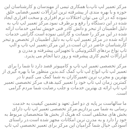
مرکز تعمیر لپ تاپ،با همکاری تیمی از مهندسان و کارشناسان این
حوزه و با بهره مندی از پیشرفته ترین ابزارآلات تعمیر،فضایی خلق
نموده که در آن می توان اختلالات نرم افزاری و سخت افزاری ایجاد
شده در این دستگاه را رفع و برطرف نمود.مرکز تعمیر لپ تاپ به
دلیل اطمینان از تبحر و دانش کادر فنی خویش تمامی خدمات ارائه
شده در این مرکز را ضمانت و گارانتی نموده است.گارانتی خدمات
ارائه شده در مرکز تعمیر لپ تاپ به دلیل اطمینان از تخصص و تبحر
کارشناسان حاضر در آن است.در این مرکز،تعمیر لپ تاپ و الپ
تاپ نواع بردهای الکترونیکی با تجهیزاتی پیشرفته و مدرن و
ابزارآلات لحیم کاری پیشرفته و روز دنیا انجام می پذیرد.
مرکز تخصصی تعمیر لپ تاپ و کامپیوتر قصد دارد تا شما را برای
تعمیر لپ تاپ انواع لپ تاپ کمک کند.بدین منظور ما با بهره گیری از
بهترین و مجرب ترین تعمیرکاران به شما کمک می کنیم تا در
کمترین زمان لپ تاپ خود را تعمیر کنید.هدف مرکز تخصصی تعمیر
لپ تاپ ارائه ی بهترین خدمات و جلب رضایت شما مردم گرامی
است.
ما سالهاست بر پایه ی دو اصل تعهد و تضمین کیفیت به خدمت
رسانی به شما می پردازیم.مرکز تخصصی تعمیر لپ تاپ دارای
بخش های مختلفی است که هریک از بخش ها متخصصان مربوط به
خود را دارد و به مدرن ترین امکانات مجهز شده است.در راستای
آسودگی خیال شما گرامیان این مرکز برای تعمیر تخصصی لپ تاپ