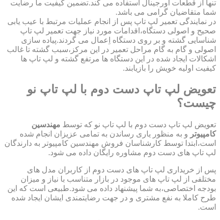
تنها از قطعات اورجینال استفاده می کند.تضمین کیفیت ما رضایت
شما متقاضیان گرامی می باشد.
در نمایندگی تعمیر لپ تاپ پس از انجام عملیات مرتبط با عیب یابی
صحیح و اصولی دستگاه،اقدامات مورد نیاز جهت تعمیر لپ تاپ
شناسایی گشته و بر روی دستگاه اِعمال می گردند.پیاده سازی
اصولی و گام به گام مراحل تعمیر در این مرکز،سبب گشته تا غالب
اشکالات ایجاد شده در این دستگاه ها مرتفع گشته و لپ تاپ ها
کیفیت اولیه خویش را بازیابند.
تعویض لپ تاپ دست دوم با لپ تاپ نو
چیست؟
تعویض لپ تاپ دست دوم با لپ تاپ نو که توسط
مهندسین
کامپیوتر
و به منظور یاری رساندن به تمامی عزیزان انجام شده
است،ابتدا توسط کارشناسان فروش مهندسین کامپیوتر به دارندگان
لپ تاپ های دست دوم مشاوره رایگان داده می شود.
پس از خریداری لپ تاپ های دست دوم از کاربران مدل های
مختلفی از لپ تاپ های موجود در بازار متناسب با نیاز و میزان
بودجه اختصاصی،به شما پیشنهاد داده می شود.طبیعی است که این
طرح کاملا به نفع مشتری و در جهت رضایتمندی ایشان ایجاد شده
است.