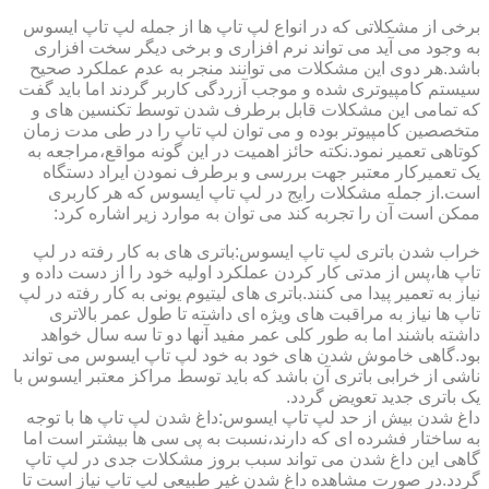
برخی از مشکلاتی که در انواع لپ تاپ ها از جمله لپ تاپ ایسوس
به وجود می آید می تواند نرم افزاری و برخی دیگر سخت افزاری
باشد.هر دوی این مشکلات می توانند منجر به عدم عملکرد صحیح
سیستم کامپیوتری شده و موجب آزردگی کاربر گردند اما باید گفت
که تمامی این مشکلات قابل برطرف شدن توسط تکنسین های و
متخصصین کامپیوتر بوده و می توان لپ تاپ را در طی مدت زمان
کوتاهی تعمیر نمود.نکته حائز اهمیت در این گونه مواقع،مراجعه به
یک تعمیرکار معتبر جهت بررسی و برطرف نمودن ایراد دستگاه
است.از جمله مشکلات رایج در لپ تاپ ایسوس که هر کاربری
ممکن است آن را تجربه کند می توان به موارد زیر اشاره کرد:
خراب شدن باتری لپ تاپ ایسوس:باتری های به کار رفته در لپ
تاپ ها،پس از مدتی کار کردن عملکرد اولیه خود را از دست داده و
نیاز به تعمیر پیدا می کنند.باتری های لیتیوم یونی به کار رفته در لپ
تاپ ها نیاز به مراقبت های ویژه ای داشته تا طول عمر بالاتری
داشته باشند اما به طور کلی عمر مفید آنها دو تا سه سال خواهد
بود.گاهی خاموش شدن های خود به خود لپ تاپ ایسوس می تواند
ناشی از خرابی باتری آن باشد که باید توسط مراکز معتبر ایسوس با
یک باتری جدید تعویض گردد.
داغ شدن بیش از حد لپ تاپ ایسوس:داغ شدن لپ تاپ ها با توجه
به ساختار فشرده ای که دارند،نسبت به پی سی ها بیشتر است اما
گاهی این داغ شدن می تواند سبب بروز مشکلات جدی در لپ تاپ
گردد.در صورت مشاهده داغ شدن غیر طبیعی لپ تاپ نیاز است تا