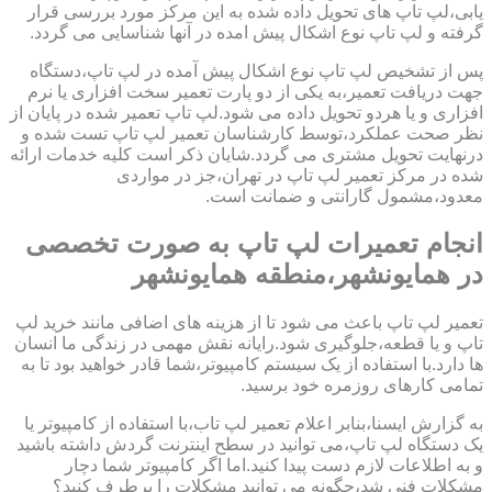
یابی،لپ تاپ های تحویل داده شده به این مرکز مورد بررسی قرار
گرفته و لپ تاپ نوع اشکال پیش امده در آنها شناسایی می گردد.
پس از تشخیص لپ تاپ نوع اشکال پیش آمده در لپ تاپ،دستگاه
جهت دریافت تعمیر،به یکی از دو پارت تعمیر سخت افزاری یا نرم
افزاری و یا هردو تحویل داده می شود.لپ تاپ تعمیر شده در پایان از
نظر صحت عملکرد،توسط کارشناسان تعمیر لپ تاپ تست شده و
درنهایت تحویل مشتری می گردد.شایان ذکر است کلیه خدمات ارائه
شده در مرکز تعمیر لپ تاپ در تهران،جز در مواردی
معدود،مشمول گارانتی و ضمانت است.
انجام تعمیرات لپ تاپ به صورت تخصصی
در همایونشهر،منطقه همایونشهر
تعمیر لپ تاپ باعث می شود تا از هزینه های اضافی مانند خرید لپ
تاپ و یا قطعه،جلوگیری شود.رایانه نقش مهمی در زندگی ما انسان
ها دارد.با استفاده از یک سیستم کامپیوتر،شما قادر خواهید بود تا به
تمامی کارهای روزمره خود برسید.
به گزارش ایسنا،بنابر اعلام تعمیر لپ تاب،با استفاده از کامپیوتر یا
یک دستگاه لپ تاپ،می توانید در سطح اینترنت گردش داشته باشید
و به اطلاعات لازم دست پیدا کنید.اما اگر کامپیوتر شما دچار
مشکلات فنی شد،چگونه می توانید مشکلات را برطرف کنید؟