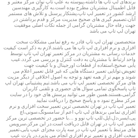
برندهای لپ تاپ ها داشته،پیوسته به علپ تاپ نوان مرکز معتبر و
قابل اطمینال مشتریان مطرح بوده است.به کارگیری مهندسین
ارشد کشور در تعمیر لپ تاپ،پشتکار پرسنل و تلاش های مستمر
آنان،تصمیم گیری های صحیح مدیریت مرکز و قدم برداشتن در
جهت رفاه حال مشتریان گرامی از جمله نکات اصلی موفقیت
تهران لپ تاپ می باشد
متخصصین تهران لپ تاپ قادر به رفع تمامی مشکلات سخت
افزاری و نرم افزاری لپ تاپ ها می باشند.لازم به ذکر است کیفیت
خدمات رسانی به مشتریان در مرکز تعمیر تهران لپ تاپ توسط
واحد ارتباط با مشتریان به دقت کنترل و بررسی می گردد.عیب
یابی صحیح،استفاده از قطعات اورجینال و با کیفیت جهت
تعویض،توانایی تعمیر دستگاه هایی که غیر قابل تعمیر اعلام می
شوند و مهم تر از همه تعهد و توجه به اصول اخلاقی از دیگر مزیت
های مرکز تخصصی تعمیر لپ تاپ می باشد.تیم پشتیبانی تهران لپ
تاپ پاسخگوی تمامی سوال های حضوری و تلفنی کاربران
گرامی،هستند.همین طور می توانید پرسش های خود را در سایت
مرکز مطرح نمود ه و پاسخ صحیح را دریافت نمایید
تعمیر لپ تاپ در تهران تخصصی ترین تعمیر سخت افزاری و نرم
افزاری تمامی برندهای لپ تاپ اعم از سامسونگ،سونی،اچ
پی،ایسر،دل،اپل،للپ تاپ نوو و …با حضور در تخصصی ترین مرکز
تعمیر لپ تاپ در تهران قابل دریافت است.در این مرکز،سرویس
های مرتبط با تعمیر لپ تاپ در سه پارت مجزای عیب یابی،تعمیر
سخت افزاری و تعمیر نرم افزاری انجام می پذیرد.در پارت عیب