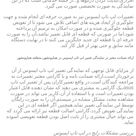
افزاری،آپدیت کردن درایوها و...از جمله خدماتی است که در این
نمایندگی به صورت تخصصی صورت می گیرد.
تعمیرات لپ تاپ ایسوس نیز به صورت حرفه ای انجام شده و جهت
جلوگیری از ایجاد هزینه های اضافی تلاش می شود تا از تعویض
قطعه جلوگیری شده و در صورت امکان به ترمیم آن پرداخته
شود.اما در صورتی که قطعه ای قابل تعمیر نباشد،آن را به صورت
حرفه ای با قطعه ای جدید جایگزین می کنند تا در نهایت دستگاه
مانند سابق و حتی بهتر از قبل کار کند.
ارائه ضمانت معتبر در نمایندگی تعمیر لپ تاپ ایسوس در همایونشهر،منطقه همایونشهر
از مزایای قابل توجهی که نمایندگی تعمیر لپ تاپ ایسوس از آن
برخوردار است،ارائه ضمانت نامه و یا گارانتی معتبر تعمیرات به
مراجعه کنندگان است.در واقع تعمیرکاران پس از تعمیر لپ تاپ
asus،یک گارانتی به مشتری می دهند که نشان دهنده قابل اعتبار
بودن تعمیرات است و با استفاده از آن،کاربر می تواند در صورت
مشاهده مجدد مشکل مشابه در سیستم،آن را به صورت رایگان
توسط این نمایندگی تعمیر نماید.همچنین اگر قطعه ای در این
نمایندگی تعویض گردد،گارانتی اصالت قطعه نیز ارائه می گردد که
می تواند خیال مشتری را از بابت اصل بودن قطعه تعویضی آسوده
نماید.
بررسی مشکلات رایج در لپ تاپ ایسوس