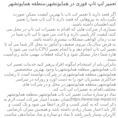
تعمیر لپ تاپ فوری در همایونشهر،منطقه همایونشهر
اگر قصد دارید تا تعمیر لپ تاپ با بهترین کیفیت ممکن صورت
بگیرد،باید به نیروهایی که قصد دارند تا لپ تاپ شما را تعمیر
کنند،اطمینان داشته باشید.
بسیاری از شرکت هایی که اقدام به تعمیرات لپ تاپ در محل می
کنند،کیفیت کار پایینی دارند و باعث می شود تا لپ تاپ شما در
مدت زمان کوتاهی،مشکلات بیشتری داشته باشد.
به فرض مثال،یک نیروی ضعیف و آماتور به محل کار شما می آید تا
تعمیر لپ تاپ انجام دهد و با انجام تعمیر CPU،باعث می شود تا
هارد شما دچار مشکل شود و یا اینکه قطعات مهمی مانند رم،آسیب
ببینند.
بنابراین،باید از استخدام اینگونه افراد،پرهیز کنید.خدمات تعمیر لپ
تاب همایونشهر،منطقه همایونشهر،با وجود بهترین متخصصین
همایونشهر،منطقه همایونشهری در شرکت،توانسته است تا رضایت
حداکثری مشتریان خود را به دست آورد و روزانه در سراسر
همایونشهر،منطقه همایونشهر،در محل و در شرکت های
مختلف،اقدام به تعمیرات لپ تاپ کند.
نماد دو ستاره سایت تعمیر لپ تاب همایونشهر،منطقه همایونشهر
(https://www.lap-repair.ir)نشان دهنده اعتبار شرکت است.لازم به
ذکر است که به کمتر کسب و کاری اعطا می شود و یک کسب و
کار باید اعتبار بسیار زیادی داشته باشد و همچنین میزان نارضایتی
کاربران بسیار پایین باشد تا نماد دو ستاره و نماد ساماندهی مناسب