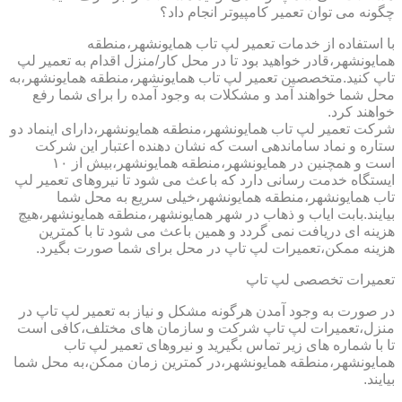
چگونه می توان تعمیر کامپیوتر انجام داد؟
با استفاده از خدمات تعمیر لپ تاب همایونشهر،منطقه
همایونشهر،قادر خواهید بود تا در محل کار/منزل اقدام به تعمیر لپ
تاپ کنید.متخصصین تعمیر لپ تاب همایونشهر،منطقه همایونشهر،به
محل شما خواهند آمد و مشکلات به وجود آمده را برای شما رفع
خواهند کرد.
شرکت تعمیر لپ تاب همایونشهر،منطقه همایونشهر،دارای اینماد دو
ستاره و نماد ساماندهی است که نشان دهنده اعتبار این شرکت
است و همچنین در همایونشهر،منطقه همایونشهر،بیش از ۱۰
ایستگاه خدمت رسانی دارد که باعث می شود تا نیروهای تعمیر لپ
تاب همایونشهر،منطقه همایونشهر،خیلی سریع به محل شما
بیایند.بابت ایاب و ذهاب در شهر همایونشهر،منطقه همایونشهر،هیچ
هزینه ای دریافت نمی گردد و همین باعث می شود تا با کمترین
هزینه ممکن،تعمیرات لپ تاپ در محل برای شما صورت بگیرد.
تعمیرات تخصصی لپ تاپ
در صورت به وجود آمدن هرگونه مشکل و نیاز به تعمیر لپ تاپ در
منزل،تعمیرات لپ تاپ شرکت و سازمان های مختلف،کافی است
تا با شماره های زیر تماس بگیرید و نیروهای تعمیر لپ تاب
همایونشهر،منطقه همایونشهر،در کمترین زمان ممکن،به محل شما
بیایند.