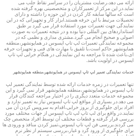
ارائه می دهد،رضایت مشتریان را در سراسر نقاط جلب می
نماید.در این مرکز از تعمیرکاران و متخصصینی بهره گرفته شده
است که سالها سابقه کار کردن در این حوزه را داشته و دارای
تحصیلات مرتبط با این حرفه هستند.ابزار کار و تجهیزاتی که در این
نمایندگی جهت تعمیرات مورد استفاده قرار می گیرد بر طبق
استانداردهای بین المللی دنیا بوده و در نتیجه تعمیرات به صورت
اصولی و صحیح انجام می گیرد.مشتری مداری و نظمی که در
مجموعه نمایندگی تعمیرات لپ تاپ ایسوس در همایونشهر،منطقه
همایونشهر حاکم است،با تلفیق با مهارت های فنی و تجهیزات حرفه
ای،باعث شده تا مراجعه به این نمایندگی در هنگام خرابی لپ تاپ
ایسوس در اولویت باشد.
خدمات نمایندگی تعمیر لپ تاپ ایسوس در همایونشهر،منطقه همایونشهر
تنها تعمیرات در زمره خدمات ارائه شده توسط نمایندگی تعمیر لپ
تاپ ایسوس در همایونشهر،منطقه همایونشهر قرار نمی گیرد و این
مجموعه خدمات متعدد دیگری را در اختیار مراجعه کنندگان قرار
می دهد.در بسیاری از مواقع لپ تاپ ایسوس نیاز به تعمیر ندارد و
افراد برای جلوگیری از بروز خرابی،اقدام به سرویس کردن آن می
نمایند.در واقع برای لپ تاپ لپ تاپ ایسوس از جهات مختلف مورد
بررسی قرار گرفته و قطعات مختلف آن توسط افراد متخصص چک
می گردند.بررسی فن لپ تاپ ایسوس،تمیز کردن منافذ و ورودی ها
برای جلوگیری از ورود گرد و غبار،بررسی سیستم از نظر نرم