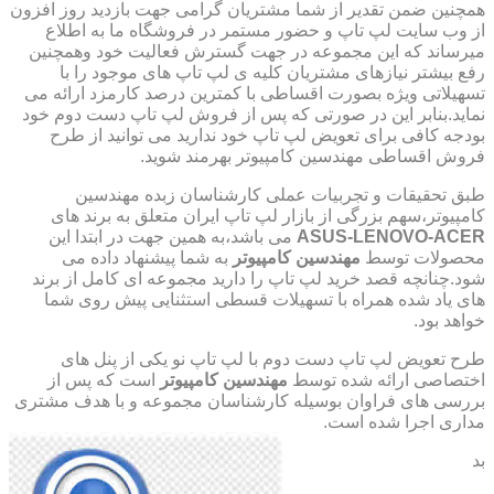
همچنین ضمن تقدیر از شما مشتریان گرامی جهت بازدید روز افزون
از وب سایت لپ تاپ و حضور مستمر در فروشگاه ما به اطلاع
میرساند که این مجموعه در جهت گسترش فعالیت خود وهمچنین
رفع بیشتر نیازهای مشتریان کلیه ی لپ تاپ های موجود را با
تسهیلاتی ویژه بصورت اقساطی با کمترین درصد کارمزد ارائه می
نماید.بنابر این در صورتی که پس از فروش لپ تاپ دست دوم خود
بودجه کافی برای تعویض لپ تاپ خود ندارید می توانید از طرح
فروش اقساطی مهندسین کامپیوتر بهرمند شوید.
طبق تحقیقات و تجربیات عملی کارشناسان زبده مهندسین
کامپیوتر،سهم بزرگی از بازار لپ تاپ ایران متعلق به برند های
ASUS-LENOVO-ACER
می باشد،به همین جهت در ابتدا این
محصولات توسط
مهندسین کامپیوتر
به شما پیشنهاد داده می
شود.چنانچه قصد خرید لپ تاپ را دارید مجموعه ای کامل از برند
های یاد شده همراه با تسهیلات قسطی استثنایی پیش روی شما
خواهد بود.
طرح تعویض لپ تاپ دست دوم با لپ تاپ نو یکی از پنل های
اختصاصی ارائه شده توسط
مهندسین کامپیوتر
است که پس از
بررسی های فراوان بوسیله کارشناسان مجموعه و با هدف مشتری
مداری اجرا شده است.
بد