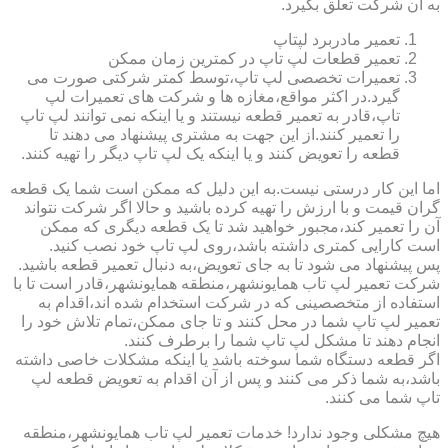
به آن شرکت تعلق بگیرد.
تعمیر مادربرد لپتاپ
تعمیر قطعات لپ تاپ در کمترین زمان ممکن
تعمیرات تخصصی لپ تاپ،توسط کمتر شرکتی صورت می
گیرد.در اکثر مواقع،مغازه ها و شرکت های تعمیرات لپ
تاپ،قادر به تعمیر قطعه نیستند و یا اینکه نمی توانند لپ تاپ
را تعمیر کنند.از این جهت به مشتری پیشنهاد می دهند تا
قطعه را تعویض کنند و یا اینکه یک لپ تاپ دیگر را تهیه کنند.
اما این کار درستی نیست.به این دلیل که ممکن است شما یک قطعه
گران قیمت و با ارزش را تهیه کرده باشید و حالا اگر شرکت نتواند
آن را تعمیر کند،مجبور خواهید شد تا یک قطعه دیگری که ممکن
است کارایی کمتری داشته باشد،روی لپ تاپ خود نصب کنید.
پس پیشنهاد می شود تا به جای تعویض،به دنبال تعمیر قطعه باشید.
شرکت تعمیر لپ تاب همایونشهر،منطقه همایونشهر،قادر است تا با
استفاده از متخصصینی که در شرکت استخدام شده اند،اقدام به
تعمیر لپ تاپ شما در محل کنند و تا جای ممکن،تمام تلاش خود را
انجام دهند تا مشکل لپ تاپ شما را برطرف کنند.
اگر قطعه دستگاه شما سوخته باشد یا اینکه مشکلات خاصی داشته
باشد،به شما ذکر می کنند و پس از آن اقدام به تعویض قطعه لپ
تاپ شما می کنند.
هیچ مشکلی وجود ندارد! خدمات تعمیر لپ تاب همایونشهر،منطقه