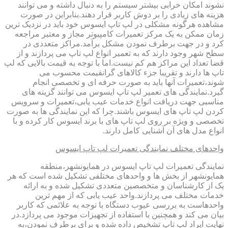
نشوند امکان خرابی بیشتر سیستم را به دنبال داشته و می توانند
هزینه های زیادی را بر دوش کاربر قرار دهند.بنابراین در صورت
مشاهده هرگونه مشکلی در لپ تاپ ایسوس خود باید در نزدیک ترین
زمان ممکن به یک مرکز تعمیرات کامپیوتر مجاز و معتبر مراجعه
کرد و در جهت برطرف نمودن مشکل برآمد.مراکز متعددی در
سطح شهر وجود دارند که به تعمیر انواع لپ تاپ می پردازند و از
قضا تعداد این مراکز هم کم نیست.اما با توجه به قیمت بالایی که لپ
تاپ ها دارند و تقریبا جزء کالاهای گرانقیمت محسوب می
شوند،تعمیرات آنها باید به صورت حرفه ای و تخصصی انجام
گیرد.نمایندگی های تعمیر لپ تاپ ایسوس می توانند گزینه های
مناسبی جهت دریافت انواع خدمات عیب یابی،تعمیرات و سرویس
کردن لپ تاپ های ایسوس باشند.چرا که این نمایندگی ها به صورت
تخصصی و ویژه بر روی لپ تاپ های با برند ایسوس کار کرده و با
انواع مدل های آن آشنایی کامل دارند.
واحدهای مختلف نمایندگی تعمیرات لپ تاپ ایسوس
نمایندگی تعمیرات لپ تاپ ایسوس در همایونشهر،منطقه
همایونشهر از بخش ها و واحدهای مختلفی تشکیل شده است که هر
یک از کارشناسان و متخصصین متعددی تشکیل شده و به ارائه
خدمات مختلف می پردازند.واحد عیب یابی که از مهم ترین
واحدهاست به بررسی عیوب دستگاه با توجه به علائمی که کاربر
بیان می کند و همچنین با استفاده از تجهیزات موجود می پردازد.در
نهایت ایراد لپ تاپ تشخیص داده شده و برای برطرف نمودن،به