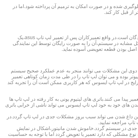
گیری شده و در صورت امکان به ترمیم آن پرداخته شود.اما در
از قبل کار کند.
از مزایای قابل توجهی که نمایندگی تعمیر لپ تاپ ایسوس از آن برخوردار است،ارائه ضمانت نامه و یا گارانتی معتبر تعمیرات به مراجعه کنندگان است.در واقع تعمیرکاران پس از تعمیر لپ تاپ asus،یک
کل مشابه در سیستم،آن را به صورت رایگان توسط این نمایندگی
ت اصل بودن قطعه تعویضی آسوده نماید.
ر دوی این مشکلات می توانند منجر به عدم عملکرد صحیح سیستم
تر بوده و می توان لپ تاپ را در طی مدت زمان کوتاهی تعمیر
رایج در لپ تاپ ایسوس که هر کاربری ممکن است آن را تجربه کند
 پیدا می کنند.باتری های لیتیوم یونی به کار رفته در لپ تاپ ها
 شدن های خود به خود لپ تاپ ایسوس می تواند ناشی از خرابی باتری
این داغ شدن می تواند سبب بروز مشکلات جدی در لپ تاپ گردد.در
اپ مراجعه نمایید.
 جدی در سیستم گردد.خاموش شدن مانیتور،اشکال در نمایش
نوع مشکلی که دارد تعمیر یا تعویض گردد اما با توجه به حساسیت