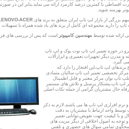
صورت اقساطی با کمترین درصد کارمزد ارائه می نماید.بنابر این در 
تر بهرمند شوید.
 بزرگی از بازار لپ تاپ ایران متعلق به برند های
LENOVO-ACER
تاپ را دارید مجموعه ای کامل از برند های یاد شده همراه با تسهیلا
ی ارائه شده توسط
مهندسین کامپیوتر
است که پس از بررسی های فراو
رو در حوزه تعمیر لپ تاپ نوت بوک و لپ تاپ
 و مدرن دیگر تجهیزات تعمیری و ابزارآلات
ی گیرد.
ندهای لپ تاپ،این افتخار را دارد که
ه مرکز تخصصی تعمیر لپ تاپ سالیان متمادی
لپ تاپ نوان مرکز معتبر و قابل اطمینال
 لپ تاپ،پشتکار پرسنل و تلاش های مستمر
فاه حال مشتریان گرامی از جمله نکات اصلی
رم افزاری لپ تاپ ها می باشند.لازم به ذکر
توسط واحد ارتباط با مشتریان به دقت
 و با کیفیت جهت تعویض،توانایی تعمیر
 و توجه به اصول اخلاقی از دیگر مزیت های
اسخگوی تمامی سوال های حضوری و تلفنی