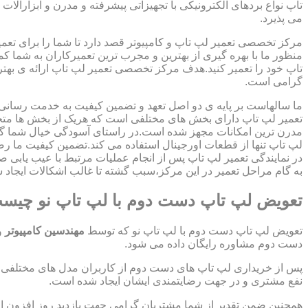
تاپ نواع بردهای الکترونیکی با تجهیزاتی پیشرفته و مدرن و ابزارآلات 
می پذیرد.
مرکز تخصصی تعمیر لپ تاپ و کامپیوتر قصد دارد تا شما را برای تعمی
منظور ما با بهره گیری از بهترین و مجرب ترین تعمیرکاران به شما ک
تاپ خود را تعمیر کنید.هدف مرکز تخصصی تعمیر لپ تاپ ارائه ی ب
گرامی است.
ما سالهاست بر پایه ی دو اصل تعهد و تضمین کیفیت به خدمت رسان
تعمیر لپ تاپ دارای بخش های مختلفی است که هریک از بخش ها متخص
مدرن ترین امکانات مجهز شده است.در راستای آسودگی خیال شما گر
لپ تاپ تنها از قطعات اورجینال استفاده می کند.تضمین کیفیت ما ر
در نمایندگی تعمیر لپ تاپ پس از انجام عملیات مرتبط با عیب یابی 
به گام مراحل تعمیر در این مرکز،سبب گشته تا غالب اشکالات ایجاد شد
تعویض لپ تاپ دست دوم با لپ تاپ نو چیس
تعویض لپ تاپ دست دوم با لپ تاپ نو که توسط
مهندسین کامپیوتر
و
دست دوم مشاوره رایگان داده می شود.
پس از خریداری لپ تاپ های دست دوم از کاربران مدل های مختلفی از 
نفع مشتری و در جهت رضایتمندی ایشان ایجاد شده است.
همچنین ضمن تقدیر از شما مشتریان گرامی جهت بازدید روز افزون 