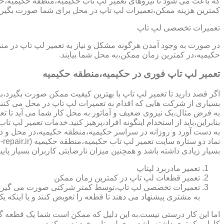
که باعث می شود تا نیروهای تعمیر لپ تاب حکیمیه،منطقه حکیمیه،خیل
کمترین هزینه ممکن،تعمیرات لپ تاپ در محل برای شما صورت بگیرد
تعمیرات تخصصی لپ تاپ
در صورت به وجود آمدن هرگونه مشکل و نیاز به تعمیر لپ تاپ در م
حکیمیه،در کمترین زمان ممکن،به محل شما بیایند.
تعمیر لپ تاپ فوری در حکیمیه،منطقه حکیمیه
اگر قصد دارید تا تعمیر لپ تاپ با بهترین کیفیت ممکن صورت بگیرد،باید
بسیاری از شرکت هایی که اقدام به تعمیرات لپ تاپ در محل می کنند
به فرض مثال،یک نیروی ضعیف و آماتور به محل کار شما می آید تا تعمیر لپ تاپ انجام دهد و با انجام تعمیر CPU،باعث می شود تا ه
بنابراین،باید از استخدام اینگونه افراد،پرهیز کنید.خدمات تعمیر 
به دست آورد و روزانه در سراسر حکیمیه،منطقه حکیمیه،در محل و د
بسیار زیادی داشته باشد و همچنین میزان نارضایتی کاربران بسیار پایی
تعمیر مادربرد لپتاپ
تعمیر قطعات لپ تاپ در کمترین زمان ممکن
تعمیرات تخصصی لپ تاپ،توسط کمتر شرکتی صورت می گیرد.در اکث
به مشتری پیشنهاد می دهند تا قطعه را تعویض کنند و یا اینکه یک 
اما این کار درستی نیست.به این دلیل که ممکن است شما یک قطعه گرا
کارایی کمتری داشته باشد،روی لپ تاپ خود نصب کنید.