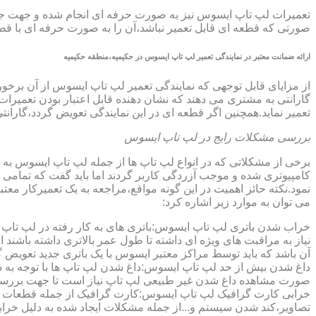
تعمیرات لپ تاپ ایسوس نیز به صورت حرفه ای انجام شده و جهت جلوگ
صورتی که قطعه ای قابل تعمیر نباشد،آن را به صورت حرفه ای با قطعه 
ارائه ضمانت معتبر در نمایندگی تعمیر لپ تاپ ایسوس در حکیمیه،منطقه حکیمیه
گارانتی به مشتری می دهند که نشان دهنده قابل اعتبار بودن تعمیرا
تعمیر نماید.همچنین اگر قطعه ای در این نمایندگی تعویض گردد،گاران
بررسی مشکلات رایج در لپ تاپ ایسوس
برخی از مشکلاتی که در انواع لپ تاپ ها از جمله لپ تاپ ایسوس به
کامپیوتری شده و موجب آزردگی کاربر گردند اما باید گفت که تمام
نمود.نکته حائز اهمیت در این گونه مواقع،مراجعه به یک تعمیرکار 
می توان به موارد زیر اشاره کرد:
خراب شدن باتری لپ تاپ ایسوس:باتری های به کار رفته در لپ تاپ ها،پس
نیاز به مراقبت های ویژه ای داشته تا طول عمر بالاتری داشته باشند
آن باشد که باید توسط مراکز معتبر ایسوس با یک باتری جدید تعویض گ
داغ شدن بیش از حد لپ تاپ ایسوس:داغ شدن لپ تاپ ها با توجه به 
صورت مشاهده داغ شدن غیر طبیعی لپ تاپ نیاز است تا جهت بررسی 
خرابی کارت گرافیک لپ تاپ ایسوس:کارت گرافیک از جمله قطعات ح
تصاویر،کند شدن سیستم و...از جمله مشکلات ایجاد شده به دلیل خراب