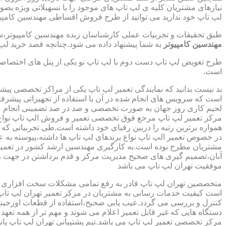
نیازهای مشتریان کلیه ی لپ تاپ های موجود را با تسهیلاتی ویژه ب
لپ تاپ خود ندارید می توانید از طرح فروش اقساطی مهندسین کامپیو
طبق تحقیقات و تجربیات عملی کارشناسان زبده مهندسین کامپیوتر،سهم
مهندسین کامپیوتر
به شما پیشنهاد داده می شود.چنانچه قصد خرید لپ 
طرح تعویض لپ تاپ دست دوم با لپ تاپ نو یکی از پنل های اختصاص
است.
بد نیست بدانید که نمایندگی تعمیر لپ تاپ یکی از مراکز تخصصی پیش
است که سرویس های انجام شده در آن با استفاده از تجهیزاتی پیشرفته
لحیم کاری روز جهان به صورت تخصصی و صد در صد تضمینی انجام م
مرکز تعمیر لپ تاپ مرجع فوق تخصصی تعمیر و فروش الپ تاپ نواع بر
همواره برترین رتبه را دربین رقبای خود داشته است.طی تجربیاتی ک
در خصوص تعمیر الپ تاپ نواع برندهای لپ تاپ ها داشته،پیوسته به ع
مشتریان مطرح بوده است.به کارگیری مهندسین ارشد کشور در تعمیر
آنان،تصمیم گیری های صحیح مدیریت مرکز و قدم برداشتن در جهت ر
موفقیت تهران لپ تاپ می باشد
متخصصین تهران لپ تاپ قادر به رفع تمامی مشکلات سخت افزاری و ن
است کیفیت خدمات رسانی به مشتریان در مرکز تعمیر تهران لپ تاپ 
کنترل و بررسی می گردد.عیب یابی صحیح،استفاده از قطعات اورجینال
دستگاه هایی که غیر قابل تعمیر اعلام می شوند و مهم تر از همه تعهد
مرکز تخصصی تعمیر لپ تاپ می باشد.تیم پشتیبانی تهران لپ تاپ پ