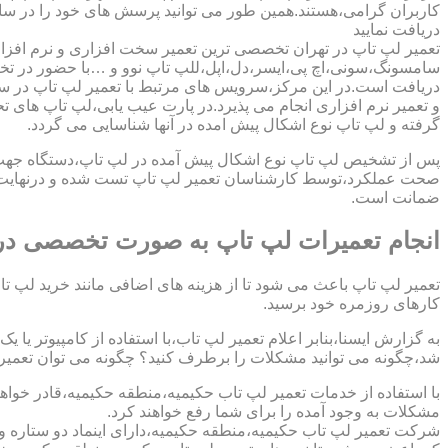
کاربران گرامی،هستند.همین طور می توانید پرسش های خود را در سا
دریافت نمایید
تعمیر لپ تاپ در تهران تخصصی ترین تعمیر سخت افزاری و نرم افزار
سامسونگ،سونی،اچ پی،ایسر،دل،اپل،للپ تاپ نوو و …با حضور در تخص
دریافت است.در این مرکز،سرویس های مرتبط با تعمیر لپ تاپ در س
و تعمیر نرم افزاری انجام می پذیرد.در پارت عیب یابی،لپ تاپ های ت
گرفته و لپ تاپ نوع اشکال پیش امده در آنها شناسایی می گردد.
پس از تشخیص لپ تاپ نوع اشکال پیش آمده در لپ تاپ،دستگاه جهت دری
صحت عملکرد،توسط کارشناسان تعمیر لپ تاپ تست شده و درنهایت تح
ضمانت است.
انجام تعمیرات لپ تاپ به صورت تخصصی در 
تعمیر لپ تاپ باعث می شود تا از هزینه های اضافی مانند خرید لپ تاپ
کارهای روزمره خود برسید.
به گزارش ایسنا،بنابر اعلام تعمیر لپ تاب،با استفاده از کامپیوتر یا
شد،چگونه می توانید مشکلات را برطرف کنید؟ چگونه می توان تعمیر کا
با استفاده از خدمات تعمیر لپ تاب حکیمیه،منطقه حکیمیه،قادر خواهی
مشکلات به وجود آمده را برای شما رفع خواهند کرد.