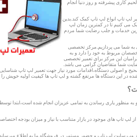
لحیم کاری پیشرفته و روز دنیا انجام
ر لپ تاپ انواع لپ تاپ کمک کند.بدین
مک می کنیم تا در کمترین زمان لپ
هترین خدمات و جلب رضایت شما مردم
ی به شما می پردازیم.مرکز تخصصی
صان مربوط به خود را دارد و به
امیان این مرکز برای تعمیر تخصصی
ضایت شما متقاضیان گرامی می باشد.
صحیح و اصولی دستگاه،اقدامات مورد نیاز جهت تعمیر لپ تاپ شناسایی 
ه در این دستگاه ها مرتفع گشته و لپ تاپ ها کیفیت اولیه خویش را باز
ت؟
 به منظور یاری رساندن به تمامی عزیزان انجام شده است،ابتدا توس
لپ تاپ های موجود در بازار متناسب با نیاز و میزان بودجه اختصاصی
از وب سایت لپ تاپ و حضور مستمر در فروشگاه ما به اطلاع میرسان