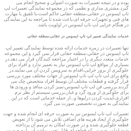
بوده و در نتیجه تعمیرات به صورت اصولی و صحیح انجام می
گیرد.مشتری مداری و نظمی که در مجموعه نمایندگی تعمیرات لپ
تاپ ایسوس در حقانی،منطقه حقانی حاکم است،با تلفیق با مهارت
های فنی و تجهیزات حرفه ای،باعث شده تا مراجعه به این نمایندگی
در هنگام خرابی لپ تاپ ایسوس در اولویت باشد.
خدمات نمایندگی تعمیر لپ تاپ ایسوس در حقانی،منطقه حقانی
تنها تعمیرات در زمره خدمات ارائه شده توسط نمایندگی تعمیر لپ
تاپ ایسوس در حقانی،منطقه حقانی قرار نمی گیرد و این مجموعه
خدمات متعدد دیگری را در اختیار مراجعه کنندگان قرار می دهد.در
بسیاری از مواقع لپ تاپ ایسوس نیاز به تعمیر ندارد و افراد برای
جلوگیری از بروز خرابی،اقدام به سرویس کردن آن می نمایند.در
واقع برای لپ تاپ لپ تاپ ایسوس از جهات مختلف مورد بررسی
قرار گرفته و قطعات مختلف آن توسط افراد متخصص چک می
گردند.بررسی فن لپ تاپ ایسوس،تمیز کردن منافذ و ورودی ها
برای جلوگیری از ورود گرد و غبار،بررسی سیستم از نظر نرم
افزاری،آپدیت کردن درایوها و...از جمله خدماتی است که در این
نمایندگی به صورت تخصصی صورت می گیرد.
تعمیرات لپ تاپ ایسوس نیز به صورت حرفه ای انجام شده و جهت
جلوگیری از ایجاد هزینه های اضافی تلاش می شود تا از تعویض
قطعه جلوگیری شده و در صورت امکان به ترمیم آن پرداخته
شود.اما در صورتی که قطعه ای قابل تعمیر نباشد،آن را به صورت