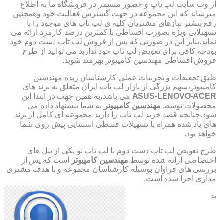
از وب سایت لپ تاپ و حضور مستمر در فروشگاه ما به اطلاع
میرساند که این مجموعه در جهت گسترش فعالیت خود وهمچنین
رفع بیشتر نیازهای مشتریان کلیه ی لپ تاپ های موجود را با
تسهیلاتی ویژه بصورت اقساطی با کمترین درصد کارمزد ارائه می
نماید.بنابر این در صورتی که پس از فروش لپ تاپ دست دوم خود
بودجه کافی برای تعویض لپ تاپ خود ندارید می توانید از طرح
فروش اقساطی مهندسین کامپیوتر بهرمند شوید.
طبق تحقیقات و تجربیات عملی کارشناسان زبده مهندسین
کامپیوتر،سهم بزرگی از بازار لپ تاپ ایران متعلق به برند های
ASUS-LENOVO-ACER
می باشد،به همین جهت در ابتدا این
محصولات توسط
مهندسین کامپیوتر
به شما پیشنهاد داده می
شود.چنانچه قصد خرید لپ تاپ را دارید مجموعه ای کامل از برند
های یاد شده همراه با تسهیلات قسطی استثنایی پیش روی شما
خواهد بود.
طرح تعویض لپ تاپ دست دوم با لپ تاپ نو یکی از پنل های
اختصاصی ارائه شده توسط
مهندسین کامپیوتر
است که پس از
بررسی های فراوان بوسیله کارشناسان مجموعه و با هدف مشتری
مداری اجرا شده است.
بد