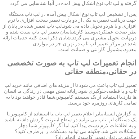
گرفته و لپ تاپ نوع اشکال پیش امده در آنها شناسایی می گردد.
پس از تشخیص لپ تاپ نوع اشکال پیش آمده در لپ تاپ،دستگاه
جهت دریافت تعمیر،به یکی از دو پارت تعمیر سخت افزاری یا نرم
افزاری و یا هردو تحویل داده می شود.لپ تاپ تعمیر شده در پایان از
نظر صحت عملکرد،توسط کارشناسان تعمیر لپ تاپ تست شده و
درنهایت تحویل مشتری می گردد.شایان ذکر است کلیه خدمات ارائه
شده در مرکز تعمیر لپ تاپ در تهران،جز در مواردی
معدود،مشمول گارانتی و ضمانت است.
انجام تعمیرات لپ تاپ به صورت تخصصی
در حقانی،منطقه حقانی
تعمیر لپ تاپ باعث می شود تا از هزینه های اضافی مانند خرید لپ
تاپ و یا قطعه،جلوگیری شود.رایانه نقش مهمی در زندگی ما انسان
ها دارد.با استفاده از یک سیستم کامپیوتر،شما قادر خواهید بود تا به
تمامی کارهای روزمره خود برسید.
به گزارش ایسنا،بنابر اعلام تعمیر لپ تاب،با استفاده از کامپیوتر یا
یک دستگاه لپ تاپ،می توانید در سطح اینترنت گردش داشته باشید
و به اطلاعات لازم دست پیدا کنید.اما اگر کامپیوتر شما دچار
مشکلات فنی شد،چگونه می توانید مشکلات را برطرف کنید؟
چگونه می توان تعمیر کامپیوتر انجام داد؟