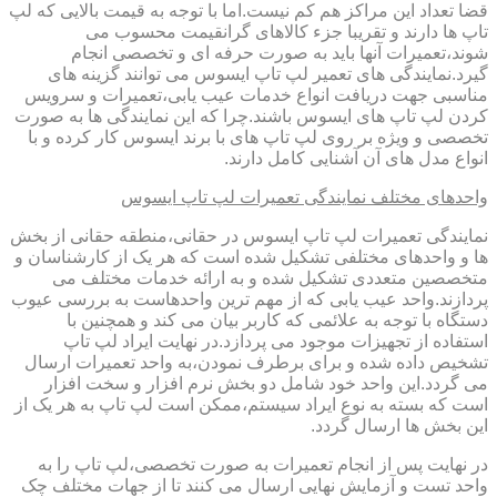
قضا تعداد این مراکز هم کم نیست.اما با توجه به قیمت بالایی که لپ
تاپ ها دارند و تقریبا جزء کالاهای گرانقیمت محسوب می
شوند،تعمیرات آنها باید به صورت حرفه ای و تخصصی انجام
گیرد.نمایندگی های تعمیر لپ تاپ ایسوس می توانند گزینه های
مناسبی جهت دریافت انواع خدمات عیب یابی،تعمیرات و سرویس
کردن لپ تاپ های ایسوس باشند.چرا که این نمایندگی ها به صورت
تخصصی و ویژه بر روی لپ تاپ های با برند ایسوس کار کرده و با
انواع مدل های آن آشنایی کامل دارند.
واحدهای مختلف نمایندگی تعمیرات لپ تاپ ایسوس
نمایندگی تعمیرات لپ تاپ ایسوس در حقانی،منطقه حقانی از بخش
ها و واحدهای مختلفی تشکیل شده است که هر یک از کارشناسان و
متخصصین متعددی تشکیل شده و به ارائه خدمات مختلف می
پردازند.واحد عیب یابی که از مهم ترین واحدهاست به بررسی عیوب
دستگاه با توجه به علائمی که کاربر بیان می کند و همچنین با
استفاده از تجهیزات موجود می پردازد.در نهایت ایراد لپ تاپ
تشخیص داده شده و برای برطرف نمودن،به واحد تعمیرات ارسال
می گردد.این واحد خود شامل دو بخش نرم افزار و سخت افزار
است که بسته به نوع ایراد سیستم،ممکن است لپ تاپ به هر یک از
این بخش ها ارسال گردد.
در نهایت پس از انجام تعمیرات به صورت تخصصی،لپ تاپ را به
واحد تست و آزمایش نهایی ارسال می کنند تا از جهات مختلف چک