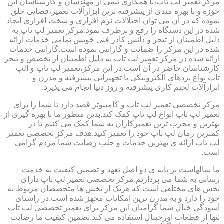
مرکز تعمیر لپ تاپ،با همکاری تیمی از مهندسان و کارشناسان این
حوزه و با بهره مندی از پیشرفته ترین ابزارآلات تعمیر،فضایی خلق
نموده که در آن می توان اختلالات نرم افزاری و سخت افزاری ایجاد
شده در این دستگاه را رفع و برطرف نمود.مرکز تعمیر لپ تاپ به
دلیل اطمینان از تبحر و دانش کادر فنی خویش تمامی خدمات ارائه
شده در این مرکز را ضمانت و گارانتی نموده است.گارانتی خدمات
ارائه شده در مرکز تعمیر لپ تاپ به دلیل اطمینان از تخصص و تبحر
کارشناسان حاضر در آن است.در این مرکز،تعمیر لپ تاپ و الپ
تاپ نواع بردهای الکترونیکی با تجهیزاتی پیشرفته و مدرن و
ابزارآلات لحیم کاری پیشرفته و روز دنیا انجام می پذیرد.
مرکز تخصصی تعمیر لپ تاپ و کامپیوتر قصد دارد تا شما را برای
تعمیر لپ تاپ انواع لپ تاپ کمک کند.بدین منظور ما با بهره گیری از
بهترین و مجرب ترین تعمیرکاران به شما کمک می کنیم تا در
کمترین زمان لپ تاپ خود را تعمیر کنید.هدف مرکز تخصصی تعمیر
لپ تاپ ارائه ی بهترین خدمات و جلب رضایت شما مردم گرامی
است.
ما سالهاست بر پایه ی دو اصل تعهد و تضمین کیفیت به خدمت
رسانی به شما می پردازیم.مرکز تخصصی تعمیر لپ تاپ دارای
بخش های مختلفی است که هریک از بخش ها متخصصان مربوط به
خود را دارد و به مدرن ترین امکانات مجهز شده است.در راستای
آسودگی خیال شما گرامیان این مرکز برای تعمیر تخصصی لپ تاپ
تنها از قطعات اورجینال استفاده می کند.تضمین کیفیت ما رضایت