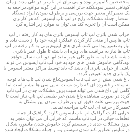
متخصصین کامپیوتر بوده و می توان لپ تاپ را در طی مدت زمان
کوتاهی تعمیر نمود.نکته حائز اهمیت در این گونه مواقع،مراجعه به
یک تعمیرکار معتبر جهت بررسی و برطرف نمودن ایراد دستگاه
است.از جمله مشکلات رایج در لپ تاپ ایسوس که هر کاربری
ممکن است آن را تجربه کند می توان به موارد زیر اشاره کرد:
خراب شدن باتری لپ تاپ ایسوس:باتری های به کار رفته در لپ
تاپ ها،پس از مدتی کار کردن عملکرد اولیه خود را از دست داده و
نیاز به تعمیر پیدا می کنند.باتری های لیتیوم یونی به کار رفته در لپ
تاپ ها نیاز به مراقبت های ویژه ای داشته تا طول عمر بالاتری
داشته باشند اما به طور کلی عمر مفید آنها دو تا سه سال خواهد
بود.گاهی خاموش شدن های خود به خود لپ تاپ ایسوس می تواند
ناشی از خرابی باتری آن باشد که باید توسط مراکز معتبر ایسوس با
یک باتری جدید تعویض گردد.
داغ شدن بیش از حد لپ تاپ ایسوس:داغ شدن لپ تاپ ها با توجه
به ساختار فشرده ای که دارند،نسبت به پی سی ها بیشتر است اما
گاهی این داغ شدن می تواند سبب بروز مشکلات جدی در لپ تاپ
گردد.در صورت مشاهده داغ شدن غیر طبیعی لپ تاپ نیاز است تا
جهت بررسی علت دقیق آن و برطرف نمودن این مشکل به
تعمیرکار حرفه ای لپ تاپ مراجعه نمایید.
خرابی کارت گرافیک لپ تاپ ایسوس:کارت گرافیک از جمله
قطعات حیاتی در لپ تاپ هاست که خرابی آن می توان منجر به
بروز مشکلات جدی در سیستم گردد.خاموش شدن مانیتور،اشکال
در نمایش تصاویر،کند شدن سیستم و...از جمله مشکلات ایجاد شده