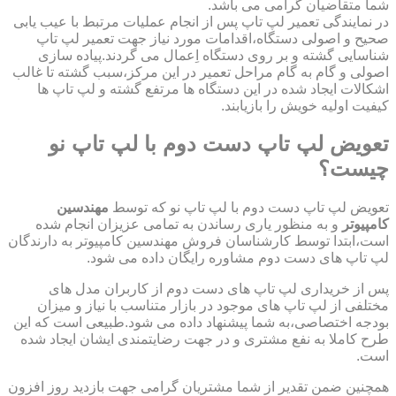
شما متقاضیان گرامی می باشد.
در نمایندگی تعمیر لپ تاپ پس از انجام عملیات مرتبط با عیب یابی
صحیح و اصولی دستگاه،اقدامات مورد نیاز جهت تعمیر لپ تاپ
شناسایی گشته و بر روی دستگاه اِعمال می گردند.پیاده سازی
اصولی و گام به گام مراحل تعمیر در این مرکز،سبب گشته تا غالب
اشکالات ایجاد شده در این دستگاه ها مرتفع گشته و لپ تاپ ها
کیفیت اولیه خویش را بازیابند.
تعویض لپ تاپ دست دوم با لپ تاپ نو
چیست؟
تعویض لپ تاپ دست دوم با لپ تاپ نو که توسط
مهندسین
کامپیوتر
و به منظور یاری رساندن به تمامی عزیزان انجام شده
است،ابتدا توسط کارشناسان فروش مهندسین کامپیوتر به دارندگان
لپ تاپ های دست دوم مشاوره رایگان داده می شود.
پس از خریداری لپ تاپ های دست دوم از کاربران مدل های
مختلفی از لپ تاپ های موجود در بازار متناسب با نیاز و میزان
بودجه اختصاصی،به شما پیشنهاد داده می شود.طبیعی است که این
طرح کاملا به نفع مشتری و در جهت رضایتمندی ایشان ایجاد شده
است.
همچنین ضمن تقدیر از شما مشتریان گرامی جهت بازدید روز افزون