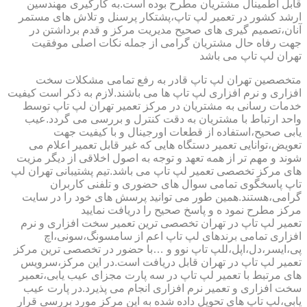
قابل اطمینال مشتریان مطرح بوده است.به کارگیری مهندسین
ارشد کشور در تعمیر لپ تاپ،پشتکار پرسنل و تلاش های مستمر
آنان،تصمیم گیری های صحیح مدیریت مرکز و قدم برداشتن در
جهت رفاه حال مشتریان گرامی از جمله نکات اصلی موفقیت
تهران لپ تاپ می باشد
متخصصین تهران لپ تاپ قادر به رفع تمامی مشکلات سخت
افزاری و نرم افزاری لپ تاپ ها می باشند.لازم به ذکر است کیفیت
خدمات رسانی به مشتریان در مرکز تعمیر تهران لپ تاپ توسط
واحد ارتباط با مشتریان به دقت کنترل و بررسی می گردد.عیب
یابی صحیح،استفاده از قطعات اورجینال و با کیفیت جهت
تعویض،توانایی تعمیر دستگاه هایی که غیر قابل تعمیر اعلام می
شوند و مهم تر از همه تعهد و توجه به اصول اخلاقی از دیگر مزیت
های مرکز تخصصی تعمیر لپ تاپ می باشد.تیم پشتیبانی تهران لپ
تاپ پاسخگوی تمامی سوال های حضوری و تلفنی کاربران
گرامی،هستند.همین طور می توانید پرسش های خود را در سایت
مرکز مطرح نمود ه و پاسخ صحیح را دریافت نمایید
تعمیر لپ تاپ در تهران تخصصی ترین تعمیر سخت افزاری و نرم
افزاری تمامی برندهای لپ تاپ اعم از سامسونگ،سونی،اچ
پی،ایسر،دل،اپل،للپ تاپ نوو و …با حضور در تخصصی ترین مرکز
تعمیر لپ تاپ در تهران قابل دریافت است.در این مرکز،سرویس
های مرتبط با تعمیر لپ تاپ در سه پارت مجزای عیب یابی،تعمیر
سخت افزاری و تعمیر نرم افزاری انجام می پذیرد.در پارت عیب
یابی،لپ تاپ های تحویل داده شده به این مرکز مورد بررسی قرار