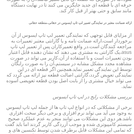
حرفه ای با قطعه ای جدید جایگزین می کنند تا در نهایت دستگاه
مانند سابق و حتی بهتر از قبل کار کند.
ارائه ضمانت معتبر در نمایندگی تعمیر لپ تاپ ایسوس در حقانی،منطقه حقانی
از مزایای قابل توجهی که نمایندگی تعمیر لپ تاپ ایسوس از آن
برخوردار است،ارائه ضمانت نامه و یا گارانتی معتبر تعمیرات به
مراجعه کنندگان است.در واقع تعمیرکاران پس از تعمیر لپ تاپ
asus،یک گارانتی به مشتری می دهند که نشان دهنده قابل اعتبار
بودن تعمیرات است و با استفاده از آن،کاربر می تواند در صورت
مشاهده مجدد مشکل مشابه در سیستم،آن را به صورت رایگان
توسط این نمایندگی تعمیر نماید.همچنین اگر قطعه ای در این
نمایندگی تعویض گردد،گارانتی اصالت قطعه نیز ارائه می گردد که
می تواند خیال مشتری را از بابت اصل بودن قطعه تعویضی آسوده
نماید.
بررسی مشکلات رایج در لپ تاپ ایسوس
برخی از مشکلاتی که در انواع لپ تاپ ها از جمله لپ تاپ ایسوس
به وجود می آید می تواند نرم افزاری و برخی دیگر سخت افزاری
باشد.هر دوی این مشکلات می توانند منجر به عدم عملکرد صحیح
سیستم کامپیوتری شده و موجب آزردگی کاربر گردند اما باید گفت
که تمامی این مشکلات قابل برطرف شدن توسط تکنسین های و