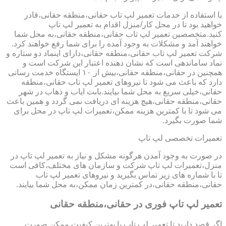
با استفاده از خدمات تعمیر لپ تاب حقانی،منطقه حقانی،قادر
خواهید بود تا در محل کار/منزل اقدام به تعمیر لپ تاپ
کنید.متخصصین تعمیر لپ تاب حقانی،منطقه حقانی،به محل شما
خواهند آمد و مشکلات به وجود آمده را برای شما رفع خواهند کرد.
شرکت تعمیر لپ تاب حقانی،منطقه حقانی،دارای اینماد دو ستاره و
نماد ساماندهی است که نشان دهنده اعتبار این شرکت است و
همچنین در حقانی،منطقه حقانی،بیش از ۱۰ ایستگاه خدمت رسانی
دارد که باعث می شود تا نیروهای تعمیر لپ تاب حقانی،منطقه
حقانی،خیلی سریع به محل شما بیایند.بابت ایاب و ذهاب در شهر
حقانی،منطقه حقانی،هیچ هزینه ای دریافت نمی گردد و همین باعث
می شود تا با کمترین هزینه ممکن،تعمیرات لپ تاپ در محل برای
شما صورت بگیرد.
تعمیرات تخصصی لپ تاپ
در صورت به وجود آمدن هرگونه مشکل و نیاز به تعمیر لپ تاپ در
منزل،تعمیرات لپ تاپ شرکت و سازمان های مختلف،کافی است
تا با شماره های زیر تماس بگیرید و نیروهای تعمیر لپ تاب
حقانی،منطقه حقانی،در کمترین زمان ممکن،به محل شما بیایند.
تعمیر لپ تاپ فوری در حقانی،منطقه حقانی
اگر قصد دارید تا تعمیر لپ تاپ با بهترین کیفیت ممکن صورت