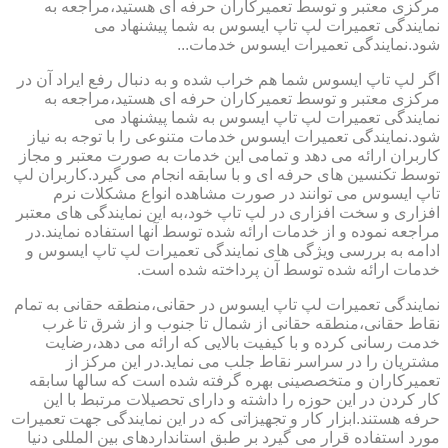
مرکزی معتبر و توسط تعمیرکاران حرفه ای هستید،مراجعه به
نمایندگی تعمیرات لپ تاپ ایسوس به شما پیشنهاد می
شود.نمایندگی تعمیرات ایسوس خدمات...
اگر لپ تاپ ایسوس شما هم خراب شده و به دنبال رفع ایراد آن در
مرکزی معتبر و توسط تعمیرکاران حرفه ای هستید،مراجعه به
نمایندگی تعمیرات لپ تاپ ایسوس به شما پیشنهاد می
شود.نمایندگی تعمیرات ایسوس خدمات متنوعی را با توجه به نیاز
کاربران ارائه می دهد و تمامی این خدمات به صورت معتبر و مجاز
توسط تکنسین های حرفه ای و با سابقه انجام می گیرد.کاربران لپ
تاپ ایسوس می توانند در صورت مشاهده انواع مشکلات نرم
افزاری و سخت افزاری در لپ تاپ خود،به این نمایندگی های معتبر
مراجعه نموده و از خدمات ارائه شده توسط آنها استفاده نمایند.در
ادامه به بررسی ویژگی های نمایندگی تعمیرات لپ تاپ ایسوس و
خدمات ارائه شده توسط آن پرداخته شده است.
نمایندگی تعمیرات لپ تاپ ایسوس در حقانی،منطقه حقانی به تمام
نقاط حقانی،منطقه حقانی از شمال تا جنوب و از شرق تا غرب
خدمت رسانی کرده و با کیفیت بالایی که ارائه می دهد،رضایت
مشتریان را در سراسر نقاط جلب می نماید.در این مرکز از
تعمیرکاران و متخصصینی بهره گرفته شده است که سالها سابقه
کار کردن در این حوزه را داشته و دارای تحصیلات مرتبط با این
حرفه هستند.ابزار کار و تجهیزاتی که در این نمایندگی جهت تعمیرات
مورد استفاده قرار می گیرد بر طبق استانداردهای بین المللی دنیا