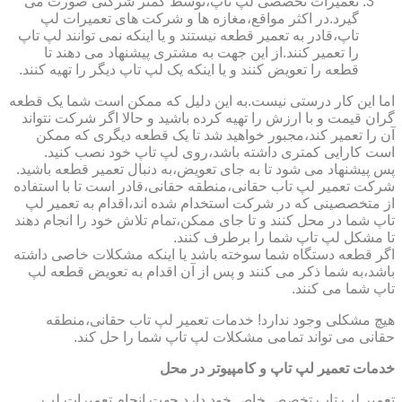
تعمیرات تخصصی لپ تاپ،توسط کمتر شرکتی صورت می
گیرد.در اکثر مواقع،مغازه ها و شرکت های تعمیرات لپ
تاپ،قادر به تعمیر قطعه نیستند و یا اینکه نمی توانند لپ تاپ
را تعمیر کنند.از این جهت به مشتری پیشنهاد می دهند تا
قطعه را تعویض کنند و یا اینکه یک لپ تاپ دیگر را تهیه کنند.
اما این کار درستی نیست.به این دلیل که ممکن است شما یک قطعه
گران قیمت و با ارزش را تهیه کرده باشید و حالا اگر شرکت نتواند
آن را تعمیر کند،مجبور خواهید شد تا یک قطعه دیگری که ممکن
است کارایی کمتری داشته باشد،روی لپ تاپ خود نصب کنید.
پس پیشنهاد می شود تا به جای تعویض،به دنبال تعمیر قطعه باشید.
شرکت تعمیر لپ تاب حقانی،منطقه حقانی،قادر است تا با استفاده
از متخصصینی که در شرکت استخدام شده اند،اقدام به تعمیر لپ
تاپ شما در محل کنند و تا جای ممکن،تمام تلاش خود را انجام دهند
تا مشکل لپ تاپ شما را برطرف کنند.
اگر قطعه دستگاه شما سوخته باشد یا اینکه مشکلات خاصی داشته
باشد،به شما ذکر می کنند و پس از آن اقدام به تعویض قطعه لپ
تاپ شما می کنند.
هیچ مشکلی وجود ندارد! خدمات تعمیر لپ تاب حقانی،منطقه
حقانی می تواند تمامی مشکلات لپ تاپ شما را حل کند.
خدمات تعمیر لپ تاپ و کامپیوتر در محل
تعمیر لپ تاپ تخصص خاص خود دارد.جهت انجام تعمیرات لپ