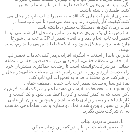
بگیرد،باید به نیروهایی که قصد دارند تا لپ تاپ شما را تعمیر
کنند،اطمینان داشته باشید.
بسیاری از شرکت هایی که اقدام به تعمیرات لپ تاپ در محل می
کنند،کیفیت کار پایینی دارند و باعث می شود تا لپ تاپ شما در
مدت زمان کوتاهی،مشکلات بیشتری داشته باشد.
به فرض مثال،یک نیروی ضعیف و آماتور به محل کار شما می آید تا
تعمیر لپ تاپ انجام دهد و با انجام تعمیر CPU،باعث می شود تا
هارد شما دچار مشکل شود و یا اینکه قطعات مهمی مانند رم،آسیب
ببینند.
بنابراین،باید از استخدام اینگونه افراد،پرهیز کنید.خدمات تعمیر لپ
تاب حقانی،منطقه حقانی،با وجود بهترین متخصصین حقانی،منطقه
حقانیی در شرکت،توانسته است تا رضایت حداکثری مشتریان خود
را به دست آورد و روزانه در سراسر حقانی،منطقه حقانی،در محل و
در شرکت های مختلف،اقدام به تعمیرات لپ تاپ کند.
نماد دو ستاره سایت تعمیر لپ تاب حقانی،منطقه حقانی
(https://www.lap-repair.ir)نشان دهنده اعتبار شرکت است.لازم به
ذکر است که به کمتر کسب و کاری اعطا می شود و یک کسب و
کار باید اعتبار بسیار زیادی داشته باشد و همچنین میزان نارضایتی
کاربران بسیار پایین باشد تا نماد دو ستاره و نماد ساماندهی مناسب
به آن شرکت تعلق بگیرد.
تعمیر مادربرد لپتاپ
تعمیر قطعات لپ تاپ در کمترین زمان ممکن