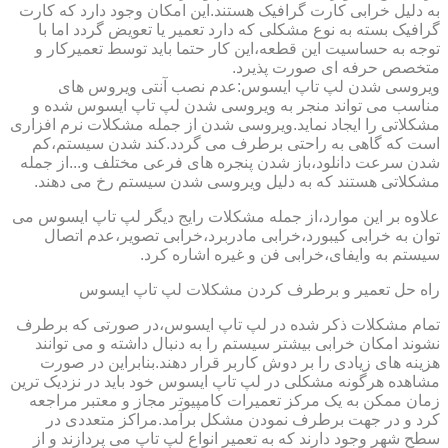
به دلیل خرابی کارت گرافیک هستند.این امکان وجود دارد که کارت
گرافیک بسته به نوع مشکلی که دارد تعمیر یا تعویض گردد اما با
توجه به حساسیت این قطعه،این کار حتما باید توسط تعمیرکار و
متخصص حرفه ای صورت پذیرد.
ویروسی شدن لپ تاپ ایسوس:عدم نصب آنتی ویروس های
مناسب می تواند منجر به ویروسی شدن لپ تاپ ایسوس شده و
مشکلاتی را ایجاد نماید.ویروسی شدن از جمله مشکلات نرم افزاری
است که گاهی به راحتی برطرف می گردد.کند شدن سیستم،کم
شدن سرعت دانلود،باز شدن پنجره های فرعی مختلف و...از جمله
مشکلاتی هستند که به دلیل ویروسی شدن سیستم رخ می دهند.
علاوه بر این موارد،از جمله مشکلات رایج دیگر لپ تاپ ایسوس می
توان به خرابی کیبورد،خرابی مادربرد،خرابی تصویر،عدم اتصال
سیستم به وایفای،خرابی فن و غیره اشاره کرد.
راه حل تعمیر و برطرف کردن مشکلات لپ تاپ ایسوس
تمام مشکلات ذکر شده در لپ تاپ ایسوس،در صورتی که برطرف
نشوند امکان خرابی بیشتر سیستم را به دنبال داشته و می توانند
هزینه های زیادی را بر دوش کاربر قرار دهند.بنابراین در صورت
مشاهده هرگونه مشکلی در لپ تاپ ایسوس خود باید در نزدیک ترین
زمان ممکن به یک مرکز تعمیرات کامپیوتر مجاز و معتبر مراجعه
کرد و در جهت برطرف نمودن مشکل برآمد.مراکز متعددی در
سطح شهر وجود دارند که به تعمیر انواع لپ تاپ می پردازند و از