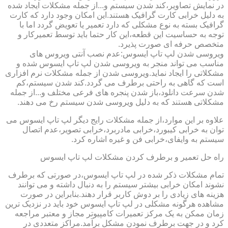
در نمایش تصاویر،کند شدن سیستم و...از جمله مشکلات ایجاد شده
به دلیل خرابی کارت گرافیک هستند.این امکان وجود دارد که کارت
گرافیک بسته به نوع مشکلی که دارد تعمیر یا تعویض گردد اما با
توجه به حساسیت این قطعه،این کار حتما باید توسط تعمیرکار و
متخصص حرفه ای صورت پذیرد.
ویروسی شدن لپ تاپ ایسوس:عدم نصب آنتی ویروس های
مناسب می تواند منجر به ویروسی شدن لپ تاپ ایسوس شده و
مشکلاتی را ایجاد نماید.ویروسی شدن از جمله مشکلات نرم افزاری
است که گاهی به راحتی برطرف می گردد.کند شدن سیستم،کم
شدن سرعت دانلود،باز شدن پنجره های فرعی مختلف و...از جمله
مشکلاتی هستند که به دلیل ویروسی شدن سیستم رخ می دهند.
علاوه بر این موارد،از جمله مشکلات رایج دیگر لپ تاپ ایسوس می
توان به خرابی کیبورد،خرابی مادربرد،خرابی تصویر،عدم اتصال
سیستم به وایفای،خرابی فن و غیره اشاره کرد.
راه حل تعمیر و برطرف کردن مشکلات لپ تاپ ایسوس
تمام مشکلات ذکر شده در لپ تاپ ایسوس،در صورتی که برطرف
نشوند امکان خرابی بیشتر سیستم را به دنبال داشته و می توانند
هزینه های زیادی را بر دوش کاربر قرار دهند.بنابراین در صورت
مشاهده هرگونه مشکلی در لپ تاپ ایسوس خود باید در نزدیک ترین
زمان ممکن به یک مرکز تعمیرات کامپیوتر مجاز و معتبر مراجعه
کرد و در جهت برطرف نمودن مشکل برآمد.مراکز متعددی در