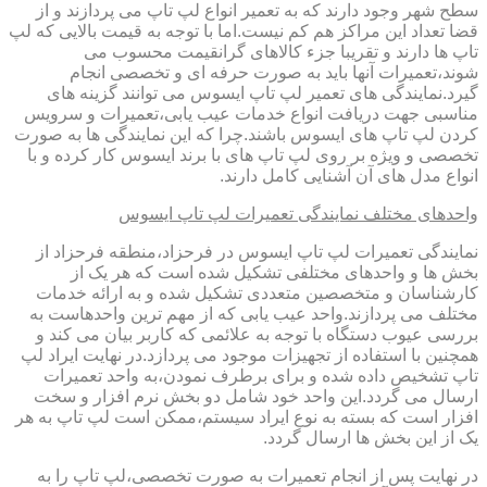
سطح شهر وجود دارند که به تعمیر انواع لپ تاپ می پردازند و از
قضا تعداد این مراکز هم کم نیست.اما با توجه به قیمت بالایی که لپ
تاپ ها دارند و تقریبا جزء کالاهای گرانقیمت محسوب می
شوند،تعمیرات آنها باید به صورت حرفه ای و تخصصی انجام
گیرد.نمایندگی های تعمیر لپ تاپ ایسوس می توانند گزینه های
مناسبی جهت دریافت انواع خدمات عیب یابی،تعمیرات و سرویس
کردن لپ تاپ های ایسوس باشند.چرا که این نمایندگی ها به صورت
تخصصی و ویژه بر روی لپ تاپ های با برند ایسوس کار کرده و با
انواع مدل های آن آشنایی کامل دارند.
واحدهای مختلف نمایندگی تعمیرات لپ تاپ ایسوس
نمایندگی تعمیرات لپ تاپ ایسوس در فرحزاد،منطقه فرحزاد از
بخش ها و واحدهای مختلفی تشکیل شده است که هر یک از
کارشناسان و متخصصین متعددی تشکیل شده و به ارائه خدمات
مختلف می پردازند.واحد عیب یابی که از مهم ترین واحدهاست به
بررسی عیوب دستگاه با توجه به علائمی که کاربر بیان می کند و
همچنین با استفاده از تجهیزات موجود می پردازد.در نهایت ایراد لپ
تاپ تشخیص داده شده و برای برطرف نمودن،به واحد تعمیرات
ارسال می گردد.این واحد خود شامل دو بخش نرم افزار و سخت
افزار است که بسته به نوع ایراد سیستم،ممکن است لپ تاپ به هر
یک از این بخش ها ارسال گردد.
در نهایت پس از انجام تعمیرات به صورت تخصصی،لپ تاپ را به