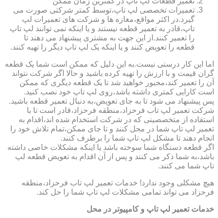
تعمیر قطعات لپ تاپ در کمترین زمان ممکن
تعمیرات تخصصی لپ تاپ،توسط کمتر شرکتی صورت می
گیرد.در اکثر مواقع،مغازه ها و شرکت های تعمیرات لپ
تاپ،قادر به تعمیر قطعه نیستند و یا اینکه نمی توانند لپ تاپ
را تعمیر کنند.از این جهت به مشتری پیشنهاد می دهند تا
قطعه را تعویض کنند و یا اینکه یک لپ تاپ دیگر را تهیه کنند.
اما این کار درستی نیست.به این دلیل که ممکن است شما یک قطعه
گران قیمت و با ارزش را تهیه کرده باشید و حالا اگر شرکت نتواند
آن را تعمیر کند،مجبور خواهید شد تا یک قطعه دیگری که ممکن
است کارایی کمتری داشته باشد،روی لپ تاپ خود نصب کنید.
پس پیشنهاد می شود تا به جای تعویض،به دنبال تعمیر قطعه باشید.
شرکت تعمیر لپ تاب فرحزاد،منطقه فرحزاد،قادر است تا با
استفاده از متخصصینی که در شرکت استخدام شده اند،اقدام به
تعمیر لپ تاپ شما در محل کنند و تا جای ممکن،تمام تلاش خود را
انجام دهند تا مشکل لپ تاپ شما را برطرف کنند.
اگر قطعه دستگاه شما سوخته باشد یا اینکه مشکلات خاصی داشته
باشد،به شما ذکر می کنند و پس از آن اقدام به تعویض قطعه لپ
تاپ شما می کنند.
هیچ مشکلی وجود ندارد! خدمات تعمیر لپ تاب فرحزاد،منطقه
فرحزاد می تواند تمامی مشکلات لپ تاپ شما را حل کند.
خدمات تعمیر لپ تاپ و کامپیوتر در محل