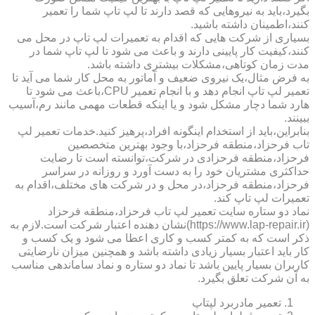
بگیرد،باید به نیروهایی که قصد دارند تا لپ تاپ شما را تعمیر
کنند،اطمینان داشته باشید.
بسیاری از شرکت هایی که اقدام به تعمیرات لپ تاپ در محل می
کنند،کیفیت کار پایینی دارند و باعث می شود تا لپ تاپ شما در
مدت زمان کوتاهی،مشکلات بیشتری داشته باشد.
به فرض مثال،یک نیروی ضعیف و آماتور به محل کار شما می آید تا
تعمیر لپ تاپ انجام دهد و با انجام تعمیر CPU،باعث می شود تا
هارد شما دچار مشکل شود و یا اینکه قطعات مهمی مانند رم،آسیب
ببینند.
بنابراین،باید از استخدام اینگونه افراد،پرهیز کنید.خدمات تعمیر لپ
تاب فرحزاد،منطقه فرحزاد،با وجود بهترین متخصصین
فرحزاد،منطقه فرحزادی در شرکت،توانسته است تا رضایت
حداکثری مشتریان خود را به دست آورد و روزانه در سراسر
فرحزاد،منطقه فرحزاد،در محل و در شرکت های مختلف،اقدام به
تعمیرات لپ تاپ کند.
نماد دو ستاره سایت تعمیر لپ تاب فرحزاد،منطقه فرحزاد
(https://www.lap-repair.ir)نشان دهنده اعتبار شرکت است.لازم به
ذکر است که به کمتر کسب و کاری اعطا می شود و یک کسب و
کار باید اعتبار بسیار زیادی داشته باشد و همچنین میزان نارضایتی
کاربران بسیار پایین باشد تا نماد دو ستاره و نماد ساماندهی مناسب
به آن شرکت تعلق بگیرد.
تعمیر مادربرد لپتاپ