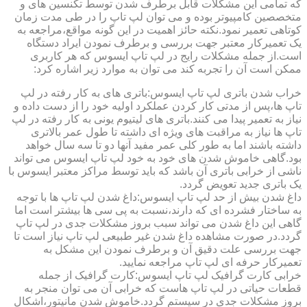
که تمامی این مشکلات قابل برطرف شدن توسط تکنسین های و
متخصصین کامپیوتر بوده و می توان لپ تاپ را در طی مدت زمان
کوتاهی تعمیر نمود.نکته حائز اهمیت در این گونه مواقع،مراجعه به
یک تعمیرکار معتبر جهت بررسی و برطرف نمودن ایراد دستگاه
است.از جمله مشکلات رایج در لپ تاپ ایسوس که هر کاربری
ممکن است آن را تجربه کند می توان به موارد زیر اشاره کرد:
خراب شدن باتری لپ تاپ ایسوس:باتری های به کار رفته در لپ
تاپ ها،پس از مدتی کار کردن عملکرد اولیه خود را از دست داده و
نیاز به تعمیر پیدا می کنند.باتری های لیتیوم یونی به کار رفته در لپ
تاپ ها نیاز به مراقبت های ویژه ای داشته تا طول عمر بالاتری
داشته باشند اما به طور کلی عمر مفید آنها دو تا سه سال خواهد
بود.گاهی خاموش شدن های خود به خود لپ تاپ ایسوس می تواند
ناشی از خرابی باتری آن باشد که باید توسط مراکز معتبر ایسوس با
یک باتری جدید تعویض گردد.
داغ شدن بیش از حد لپ تاپ ایسوس:داغ شدن لپ تاپ ها با توجه
به ساختار فشرده ای که دارند،نسبت به پی سی ها بیشتر است اما
گاهی این داغ شدن می تواند سبب بروز مشکلات جدی در لپ تاپ
گردد.در صورت مشاهده داغ شدن غیر طبیعی لپ تاپ نیاز است تا
جهت بررسی علت دقیق آن و برطرف نمودن این مشکل به
تعمیرکار حرفه ای لپ تاپ مراجعه نمایید.
خرابی کارت گرافیک لپ تاپ ایسوس:کارت گرافیک از جمله
قطعات حیاتی در لپ تاپ هاست که خرابی آن می توان منجر به
بروز مشکلات جدی در سیستم گردد.خاموش شدن مانیتور،اشکال