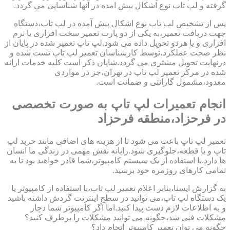
گرفته و لپ تاپ نوع اشکال پیش امده در آنها شناسایی می گردد.
پس از تشخیص لپ تاپ نوع اشکال پیش آمده در لپ تاپ،دستگاه
جهت دریافت تعمیر،به یکی از دو پارت تعمیر سخت افزاری یا نرم
افزاری و یا هردو تحویل داده می شود.لپ تاپ تعمیر شده در پایان از
نظر صحت عملکرد،توسط کارشناسان تعمیر لپ تاپ تست شده و
درنهایت تحویل مشتری می گردد.شایان ذکر است کلیه خدمات ارائه
شده در مرکز تعمیر لپ تاپ در تهران،جز در مواردی
معدود،مشمول گارانتی و ضمانت است.
انجام تعمیرات لپ تاپ به صورت تخصصی
در فرحزاد،منطقه فرحزاد
تعمیر لپ تاپ باعث می شود تا از هزینه های اضافی مانند خرید لپ
تاپ و یا قطعه،جلوگیری شود.رایانه نقش مهمی در زندگی ما انسان
ها دارد.با استفاده از یک سیستم کامپیوتر،شما قادر خواهید بود تا به
تمامی کارهای روزمره خود برسید.
به گزارش ایسنا،بنابر اعلام تعمیر لپ تاب،با استفاده از کامپیوتر یا
یک دستگاه لپ تاپ،می توانید در سطح اینترنت گردش داشته باشید
و به اطلاعات لازم دست پیدا کنید.اما اگر کامپیوتر شما دچار
مشکلات فنی شد،چگونه می توانید مشکلات را برطرف کنید؟
چگونه می توان تعمیر کامپیوتر انجام داد؟