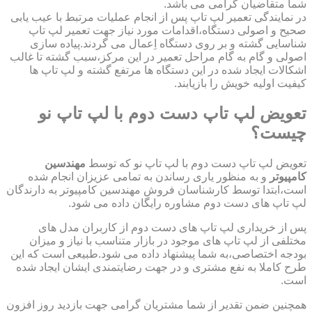
شما متقاضیان گرامی می باشد.
در نمایندگی تعمیر لپ تاپ پس از انجام عملیات مرتبط با عیب یابی
صحیح و اصولی دستگاه،اقدامات مورد نیاز جهت تعمیر لپ تاپ
شناسایی گشته و بر روی دستگاه اِعمال می گردند.پیاده سازی
اصولی و گام به گام مراحل تعمیر در این مرکز،سبب گشته تا غالب
اشکالات ایجاد شده در این دستگاه ها مرتفع گشته و لپ تاپ ها
کیفیت اولیه خویش را بازیابند.
تعویض لپ تاپ دست دوم با لپ تاپ نو
چیست؟
تعویض لپ تاپ دست دوم با لپ تاپ نو که توسط
مهندسین
کامپیوتر
و به منظور یاری رساندن به تمامی عزیزان انجام شده
است،ابتدا توسط کارشناسان فروش مهندسین کامپیوتر به دارندگان
لپ تاپ های دست دوم مشاوره رایگان داده می شود.
پس از خریداری لپ تاپ های دست دوم از کاربران مدل های
مختلفی از لپ تاپ های موجود در بازار متناسب با نیاز و میزان
بودجه اختصاصی،به شما پیشنهاد داده می شود.طبیعی است که این
طرح کاملا به نفع مشتری و در جهت رضایتمندی ایشان ایجاد شده
است.
همچنین ضمن تقدیر از شما مشتریان گرامی جهت بازدید روز افزون