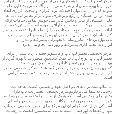
مرکز تعمیر لپ تاپ،با همکاری تیمی از مهندسان و کارشناسان این
حوزه و با بهره مندی از پیشرفته ترین ابزارآلات تعمیر،فضایی خلق
نموده که در آن می توان اختلالات نرم افزاری و سخت افزاری ایجاد
شده در این دستگاه را رفع و برطرف نمود.مرکز تعمیر لپ تاپ به
دلیل اطمینان از تبحر و دانش کادر فنی خویش تمامی خدمات ارائه
شده در این مرکز را ضمانت و گارانتی نموده است.گارانتی خدمات
ارائه شده در مرکز تعمیر لپ تاپ به دلیل اطمینان از تخصص و تبحر
کارشناسان حاضر در آن است.در این مرکز،تعمیر لپ تاپ و الپ
تاپ نواع بردهای الکترونیکی با تجهیزاتی پیشرفته و مدرن و
ابزارآلات لحیم کاری پیشرفته و روز دنیا انجام می پذیرد.
مرکز تخصصی تعمیر لپ تاپ و کامپیوتر قصد دارد تا شما را برای
تعمیر لپ تاپ انواع لپ تاپ کمک کند.بدین منظور ما با بهره گیری از
بهترین و مجرب ترین تعمیرکاران به شما کمک می کنیم تا در
کمترین زمان لپ تاپ خود را تعمیر کنید.هدف مرکز تخصصی تعمیر
لپ تاپ ارائه ی بهترین خدمات و جلب رضایت شما مردم گرامی
است.
ما سالهاست بر پایه ی دو اصل تعهد و تضمین کیفیت به خدمت
رسانی به شما می پردازیم.مرکز تخصصی تعمیر لپ تاپ دارای
بخش های مختلفی است که هریک از بخش ها متخصصان مربوط به
خود را دارد و به مدرن ترین امکانات مجهز شده است.در راستای
آسودگی خیال شما گرامیان این مرکز برای تعمیر تخصصی لپ تاپ
تنها از قطعات اورجینال استفاده می کند.تضمین کیفیت ما رضایت