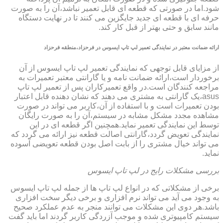
شود.اما در صورتی که قطعه ای قابل تعمیر نباشد،آن را به صورت
حرفه ای با قطعه ای جدید جایگزین می کنند تا در نهایت دستگاه
مانند سابق و حتی بهتر از قبل کار کند.
ارائه ضمانت معتبر در نمایندگی تعمیر لپ تاپ ایسوس در فرحزاد،منطقه فرحزاد
از مزایای قابل توجهی که نمایندگی تعمیر لپ تاپ ایسوس از آن
برخوردار است،ارائه ضمانت نامه و یا گارانتی معتبر تعمیرات به
مراجعه کنندگان است.در واقع تعمیرکاران پس از تعمیر لپ تاپ
asus،یک گارانتی به مشتری می دهند که نشان دهنده قابل اعتبار
بودن تعمیرات است و با استفاده از آن،کاربر می تواند در صورت
مشاهده مجدد مشکل مشابه در سیستم،آن را به صورت رایگان
توسط این نمایندگی تعمیر نماید.همچنین اگر قطعه ای در این
نمایندگی تعویض گردد،گارانتی اصالت قطعه نیز ارائه می گردد که
می تواند خیال مشتری را از بابت اصل بودن قطعه تعویضی آسوده
نماید.
بررسی مشکلات رایج در لپ تاپ ایسوس
برخی از مشکلاتی که در انواع لپ تاپ ها از جمله لپ تاپ ایسوس
به وجود می آید می تواند نرم افزاری و برخی دیگر سخت افزاری
باشد.هر دوی این مشکلات می توانند منجر به عدم عملکرد صحیح
سیستم کامپیوتری شده و موجب آزردگی کاربر گردند اما باید گفت