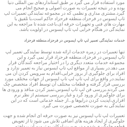
مورد استفاده قرار می گیرد بر طبق استانداردهای بین المللی دنیا
بوده و در نتیجه تعمیرات به صورت اصولی و صحیح انجام می
گیرد.مشتری مداری و نظمی که در مجموعه نمایندگی تعمیرات لپ
تاپ ایسوس در فرحزاد،منطقه فرحزاد حاکم است،با تلفیق با
مهارت های فنی و تجهیزات حرفه ای،باعث شده تا مراجعه به این
نمایندگی در هنگام خرابی لپ تاپ ایسوس در اولویت باشد.
خدمات نمایندگی تعمیر لپ تاپ ایسوس در فرحزاد،منطقه فرحزاد
تنها تعمیرات در زمره خدمات ارائه شده توسط نمایندگی تعمیر لپ
تاپ ایسوس در فرحزاد،منطقه فرحزاد قرار نمی گیرد و این
مجموعه خدمات متعدد دیگری را در اختیار مراجعه کنندگان قرار
می دهد.در بسیاری از مواقع لپ تاپ ایسوس نیاز به تعمیر ندارد و
افراد برای جلوگیری از بروز خرابی،اقدام به سرویس کردن آن می
نمایند.در واقع برای لپ تاپ لپ تاپ ایسوس از جهات مختلف مورد
بررسی قرار گرفته و قطعات مختلف آن توسط افراد متخصص چک
می گردند.بررسی فن لپ تاپ ایسوس،تمیز کردن منافذ و ورودی ها
برای جلوگیری از ورود گرد و غبار،بررسی سیستم از نظر نرم
افزاری،آپدیت کردن درایوها و...از جمله خدماتی است که در این
نمایندگی به صورت تخصصی صورت می گیرد.
تعمیرات لپ تاپ ایسوس نیز به صورت حرفه ای انجام شده و جهت
جلوگیری از ایجاد هزینه های اضافی تلاش می شود تا از تعویض
قطعه جلوگیری شده و در صورت امکان به ترمیم آن پرداخته