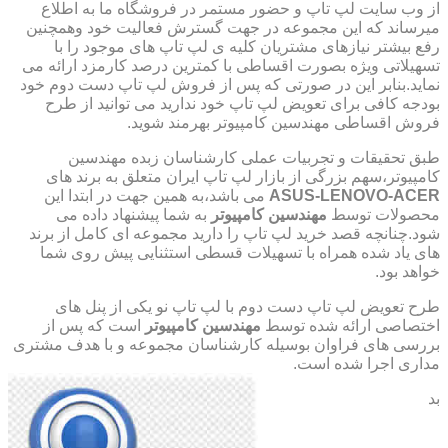
از وب سایت لپ تاپ و حضور مستمر در فروشگاه ما به اطلاع
میرساند که این مجموعه در جهت گسترش فعالیت خود وهمچنین
رفع بیشتر نیازهای مشتریان کلیه ی لپ تاپ های موجود را با
تسهیلاتی ویژه بصورت اقساطی با کمترین درصد کارمزد ارائه می
نماید.بنابر این در صورتی که پس از فروش لپ تاپ دست دوم خود
بودجه کافی برای تعویض لپ تاپ خود ندارید می توانید از طرح
فروش اقساطی مهندسین کامپیوتر بهرمند شوید.
طبق تحقیقات و تجربیات عملی کارشناسان زبده مهندسین
کامپیوتر،سهم بزرگی از بازار لپ تاپ ایران متعلق به برند های
ASUS-LENOVO-ACER
می باشد،به همین جهت در ابتدا این
محصولات توسط
مهندسین کامپیوتر
به شما پیشنهاد داده می
شود.چنانچه قصد خرید لپ تاپ را دارید مجموعه ای کامل از برند
های یاد شده همراه با تسهیلات قسطی استثنایی پیش روی شما
خواهد بود.
طرح تعویض لپ تاپ دست دوم با لپ تاپ نو یکی از پنل های
اختصاصی ارائه شده توسط
مهندسین کامپیوتر
است که پس از
بررسی های فراوان بوسیله کارشناسان مجموعه و با هدف مشتری
مداری اجرا شده است.
بد