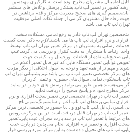
قابل اطمینال مشتریان مطرح بوده است.به کارگیری مهندسین
ارشد کشور در تعمیر لپ تاپ،پشتکار پرسنل و تلاش های مستمر
آنان،تصمیم گیری های صحیح مدیریت مرکز و قدم برداشتن در
جهت رفاه حال مشتریان گرامی از جمله نکات اصلی موفقیت
تهران لپ تاپ می باشد
متخصصین تهران لپ تاپ قادر به رفع تمامی مشکلات سخت
افزاری و نرم افزاری لپ تاپ ها می باشند.لازم به ذکر است کیفیت
خدمات رسانی به مشتریان در مرکز تعمیر تهران لپ تاپ توسط
واحد ارتباط با مشتریان به دقت کنترل و بررسی می گردد.عیب
یابی صحیح،استفاده از قطعات اورجینال و با کیفیت جهت
تعویض،توانایی تعمیر دستگاه هایی که غیر قابل تعمیر اعلام می
شوند و مهم تر از همه تعهد و توجه به اصول اخلاقی از دیگر مزیت
های مرکز تخصصی تعمیر لپ تاپ می باشد.تیم پشتیبانی تهران لپ
تاپ پاسخگوی تمامی سوال های حضوری و تلفنی کاربران
گرامی،هستند.همین طور می توانید پرسش های خود را در سایت
مرکز مطرح نمود ه و پاسخ صحیح را دریافت نمایید
تعمیر لپ تاپ در تهران تخصصی ترین تعمیر سخت افزاری و نرم
افزاری تمامی برندهای لپ تاپ اعم از سامسونگ،سونی،اچ
پی،ایسر،دل،اپل،للپ تاپ نوو و …با حضور در تخصصی ترین مرکز
تعمیر لپ تاپ در تهران قابل دریافت است.در این مرکز،سرویس
های مرتبط با تعمیر لپ تاپ در سه پارت مجزای عیب یابی،تعمیر
سخت افزاری و تعمیر نرم افزاری انجام می پذیرد.در پارت عیب
یابی،لپ تاپ های تحویل داده شده به این مرکز مورد بررسی قرار