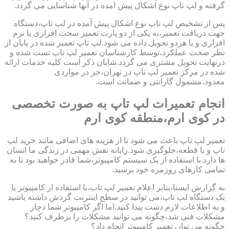
گرفته و لپ تاپ نوع اشکال پیش امده در آنها شناسایی می گردد.
پس از تشخیص لپ تاپ نوع اشکال پیش آمده در لپ تاپ،دستگاه
جهت دریافت تعمیر،به یکی از دو پارت تعمیر سخت افزاری یا نرم
افزاری و یا هردو تحویل داده می شود.لپ تاپ تعمیر شده در پایان از
نظر صحت عملکرد،توسط کارشناسان تعمیر لپ تاپ تست شده و
درنهایت تحویل مشتری می گردد.شایان ذکر است کلیه خدمات ارائه
شده در مرکز تعمیر لپ تاپ در تهران،جز در مواردی
معدود،مشمول گارانتی و ضمانت است.
انجام تعمیرات لپ تاپ به صورت تخصصی
در کوی ارم،منطقه کوی ارم
تعمیر لپ تاپ باعث می شود تا از هزینه های اضافی مانند خرید لپ
تاپ و یا قطعه،جلوگیری شود.رایانه نقش مهمی در زندگی ما انسان
ها دارد.با استفاده از یک سیستم کامپیوتر،شما قادر خواهید بود تا به
تمامی کارهای روزمره خود برسید.
به گزارش ایسنا،بنابر اعلام تعمیر لپ تاب،با استفاده از کامپیوتر یا
یک دستگاه لپ تاپ،می توانید در سطح اینترنت گردش داشته باشید
و به اطلاعات لازم دست پیدا کنید.اما اگر کامپیوتر شما دچار
مشکلات فنی شد،چگونه می توانید مشکلات را برطرف کنید؟
چگونه می توان تعمیر کامپیوتر انجام داد؟