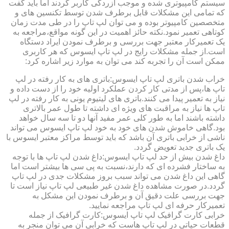
سیستم کامپیوتری شده و موجب آزردگی کاربر گردند اما باید گفت
که تمامی این مشکلات قابل برطرف شدن توسط تکنسین های و
متخصصین کامپیوتر بوده و می توان لپ تاپ را در طی مدت زمان
کوتاهی تعمیر نمود.نکته حائز اهمیت در این گونه مواقع،مراجعه به
یک تعمیرکار معتبر جهت بررسی و برطرف نمودن ایراد دستگاه
است.از جمله مشکلات رایج در لپ تاپ ایسوس که هر کاربری
ممکن است آن را تجربه کند می توان به موارد زیر اشاره کرد:
خراب شدن باتری لپ تاپ ایسوس:باتری های به کار رفته در لپ
تاپ ها،پس از مدتی کار کردن عملکرد اولیه خود را از دست داده و
نیاز به تعمیر پیدا می کنند.باتری های لیتیوم یونی به کار رفته در لپ
تاپ ها نیاز به مراقبت های ویژه ای داشته تا طول عمر بالاتری
داشته باشند اما به طور کلی عمر مفید آنها دو تا سه سال خواهد
بود.گاهی خاموش شدن های خود به خود لپ تاپ ایسوس می تواند
ناشی از خرابی باتری آن باشد که باید توسط مراکز معتبر ایسوس با
یک باتری جدید تعویض گردد.
داغ شدن بیش از حد لپ تاپ ایسوس:داغ شدن لپ تاپ ها با توجه
به ساختار فشرده ای که دارند،نسبت به پی سی ها بیشتر است اما
گاهی این داغ شدن می تواند سبب بروز مشکلات جدی در لپ تاپ
گردد.در صورت مشاهده داغ شدن غیر طبیعی لپ تاپ نیاز است تا
جهت بررسی علت دقیق آن و برطرف نمودن این مشکل به
تعمیرکار حرفه ای لپ تاپ مراجعه نمایید.
خرابی کارت گرافیک لپ تاپ ایسوس:کارت گرافیک از جمله
قطعات حیاتی در لپ تاپ هاست که خرابی آن می توان منجر به