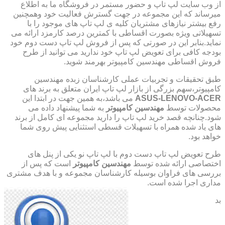
از وب سایت لپ تاپ و حضور مستمر در فروشگاه ما به اطلاع
میرساند که این مجموعه در جهت گسترش فعالیت خود وهمچنین
رفع بیشتر نیازهای مشتریان کلیه ی لپ تاپ های موجود را با
تسهیلاتی ویژه بصورت اقساطی با کمترین درصد کارمزد ارائه می
نماید.بنابر این در صورتی که پس از فروش لپ تاپ دست دوم خود
بودجه کافی برای تعویض لپ تاپ خود ندارید می توانید از طرح
فروش اقساطی مهندسین کامپیوتر بهرمند شوید.
طبق تحقیقات و تجربیات عملی کارشناسان زبده مهندسین
کامپیوتر،سهم بزرگی از بازار لپ تاپ ایران متعلق به برند های
ASUS-LENOVO-ACER
می باشد،به همین جهت در ابتدا این
محصولات توسط
مهندسین کامپیوتر
به شما پیشنهاد داده می
شود.چنانچه قصد خرید لپ تاپ را دارید مجموعه ای کامل از برند
های یاد شده همراه با تسهیلات قسطی استثنایی پیش روی شما
خواهد بود.
طرح تعویض لپ تاپ دست دوم با لپ تاپ نو یکی از پنل های
اختصاصی ارائه شده توسط
مهندسین کامپیوتر
است که پس از
بررسی های فراوان بوسیله کارشناسان مجموعه و با هدف مشتری
مداری اجرا شده است.
بد