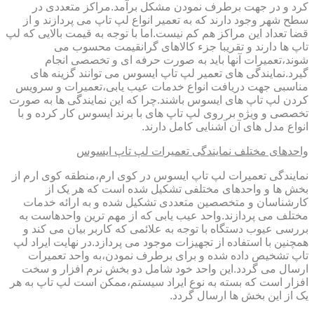
کرد و در جهت برطرف نمودن مشکل برآمد.مراکز متعددی در
سطح شهر وجود دارند که به تعمیر انواع لپ تاپ می پردازند و از
قضا تعداد این مراکز هم کم نیست.اما با توجه به قیمت بالایی که لپ
تاپ ها دارند و تقریبا جزء کالاهای گرانقیمت محسوب می
شوند،تعمیرات آنها باید به صورت حرفه ای و تخصصی انجام
گیرد.نمایندگی های تعمیر لپ تاپ ایسوس می توانند گزینه های
مناسبی جهت دریافت انواع خدمات عیب یابی،تعمیرات و سرویس
کردن لپ تاپ های ایسوس باشند.چرا که این نمایندگی ها به صورت
تخصصی و ویژه بر روی لپ تاپ های با برند ایسوس کار کرده و با
انواع مدل های آن آشنایی کامل دارند.
واحدهای مختلف نمایندگی تعمیرات لپ تاپ ایسوس
نمایندگی تعمیرات لپ تاپ ایسوس در کوی ارم،منطقه کوی ارم از
بخش ها و واحدهای مختلفی تشکیل شده است که هر یک از
کارشناسان و متخصصین متعددی تشکیل شده و به ارائه خدمات
مختلف می پردازند.واحد عیب یابی که از مهم ترین واحدهاست به
بررسی عیوب دستگاه با توجه به علائمی که کاربر بیان می کند و
همچنین با استفاده از تجهیزات موجود می پردازد.در نهایت ایراد لپ
تاپ تشخیص داده شده و برای برطرف نمودن،به واحد تعمیرات
ارسال می گردد.این واحد خود شامل دو بخش نرم افزار و سخت
افزار است که بسته به نوع ایراد سیستم،ممکن است لپ تاپ به هر
یک از این بخش ها ارسال گردد.