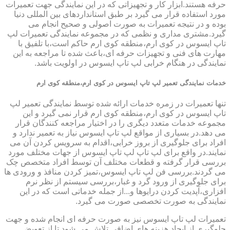
حرفه هستند.ابزار کار و تجهیزاتی که در این نمایندگی جهت تعمیرات
مورد استفاده قرار می گیرد بر طبق استانداردهای بین المللی دنیا
بوده و در نتیجه تعمیرات به صورت اصولی و صحیح انجام می
گیرد.مشتری مداری و نظمی که در مجموعه نمایندگی تعمیرات لپ
تاپ ایسوس در کوی ارم،منطقه کوی ارم حاکم است،با تلفیق با
مهارت های فنی و تجهیزات حرفه ای،باعث شده تا مراجعه به این
نمایندگی در هنگام خرابی لپ تاپ ایسوس در اولویت باشد.
خدمات نمایندگی تعمیر لپ تاپ ایسوس در کوی ارم،منطقه کوی ارم
تنها تعمیرات در زمره خدمات ارائه شده توسط نمایندگی تعمیر لپ
تاپ ایسوس در کوی ارم،منطقه کوی ارم قرار نمی گیرد و این
مجموعه خدمات متعدد دیگری را در اختیار مراجعه کنندگان قرار
می دهد.در بسیاری از مواقع لپ تاپ ایسوس نیاز به تعمیر ندارد و
افراد برای جلوگیری از بروز خرابی،اقدام به سرویس کردن آن می
نمایند.در واقع برای لپ تاپ لپ تاپ ایسوس از جهات مختلف مورد
بررسی قرار گرفته و قطعات مختلف آن توسط افراد متخصص چک
می گردند.بررسی فن لپ تاپ ایسوس،تمیز کردن منافذ و ورودی ها
برای جلوگیری از ورود گرد و غبار،بررسی سیستم از نظر نرم
افزاری،آپدیت کردن درایوها و...از جمله خدماتی است که در این
نمایندگی به صورت تخصصی صورت می گیرد.
تعمیرات لپ تاپ ایسوس نیز به صورت حرفه ای انجام شده و جهت
جلوگیری از ایجاد هزینه های اضافی تلاش می شود تا از تعویض