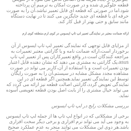
قطعه جلوگیری شده و در صورت امکان به ترمیم آن پرداخته
شود.اما در صورتی که قطعه ای قابل تعمیر نباشد،آن را به صورت
حرفه ای با قطعه ای جدید جایگزین می کنند تا در نهایت دستگاه
مانند سابق و حتی بهتر از قبل کار کند.
ارائه ضمانت معتبر در نمایندگی تعمیر لپ تاپ ایسوس در کوی ارم،منطقه کوی ارم
از مزایای قابل توجهی که نمایندگی تعمیر لپ تاپ ایسوس از آن
برخوردار است،ارائه ضمانت نامه و یا گارانتی معتبر تعمیرات به
مراجعه کنندگان است.در واقع تعمیرکاران پس از تعمیر لپ تاپ
asus،یک گارانتی به مشتری می دهند که نشان دهنده قابل اعتبار
بودن تعمیرات است و با استفاده از آن،کاربر می تواند در صورت
مشاهده مجدد مشکل مشابه در سیستم،آن را به صورت رایگان
توسط این نمایندگی تعمیر نماید.همچنین اگر قطعه ای در این
نمایندگی تعویض گردد،گارانتی اصالت قطعه نیز ارائه می گردد که
می تواند خیال مشتری را از بابت اصل بودن قطعه تعویضی آسوده
نماید.
بررسی مشکلات رایج در لپ تاپ ایسوس
برخی از مشکلاتی که در انواع لپ تاپ ها از جمله لپ تاپ ایسوس
به وجود می آید می تواند نرم افزاری و برخی دیگر سخت افزاری
باشد.هر دوی این مشکلات می توانند منجر به عدم عملکرد صحیح