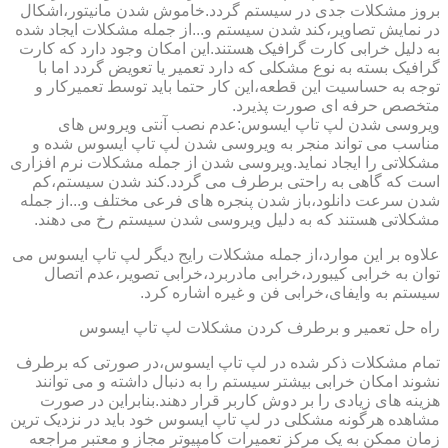
بروز مشکلات جدی در سیستم گردد.خاموش شدن مانیتور،اشکال
در نمایش تصاویر،کند شدن سیستم و...از جمله مشکلات ایجاد شده
به دلیل خرابی کارت گرافیک هستند.این امکان وجود دارد که کارت
گرافیک بسته به نوع مشکلی که دارد تعمیر یا تعویض گردد اما با
توجه به حساسیت این قطعه،این کار حتما باید توسط تعمیرکار و
متخصص حرفه ای صورت پذیرد.
ویروسی شدن لپ تاپ ایسوس:عدم نصب آنتی ویروس های
مناسب می تواند منجر به ویروسی شدن لپ تاپ ایسوس شده و
مشکلاتی را ایجاد نماید.ویروسی شدن از جمله مشکلات نرم افزاری
است که گاهی به راحتی برطرف می گردد.کند شدن سیستم،کم
شدن سرعت دانلود،باز شدن پنجره های فرعی مختلف و...از جمله
مشکلاتی هستند که به دلیل ویروسی شدن سیستم رخ می دهند.
علاوه بر این موارد،از جمله مشکلات رایج دیگر لپ تاپ ایسوس می
توان به خرابی کیبورد،خرابی مادربرد،خرابی تصویر،عدم اتصال
سیستم به وایفای،خرابی فن و غیره اشاره کرد.
راه حل تعمیر و برطرف کردن مشکلات لپ تاپ ایسوس
تمام مشکلات ذکر شده در لپ تاپ ایسوس،در صورتی که برطرف
نشوند امکان خرابی بیشتر سیستم را به دنبال داشته و می توانند
هزینه های زیادی را بر دوش کاربر قرار دهند.بنابراین در صورت
مشاهده هرگونه مشکلی در لپ تاپ ایسوس خود باید در نزدیک ترین
زمان ممکن به یک مرکز تعمیرات کامپیوتر مجاز و معتبر مراجعه