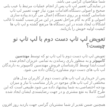
شما متقاضیان گرامی می باشد.
در نمایندگی تعمیر لپ تاپ پس از انجام عملیات مرتبط با عیب یابی
صحیح و اصولی دستگاه،اقدامات مورد نیاز جهت تعمیر لپ تاپ
شناسایی گشته و بر روی دستگاه اِعمال می گردند.پیاده سازی
اصولی و گام به گام مراحل تعمیر در این مرکز،سبب گشته تا غالب
اشکالات ایجاد شده در این دستگاه ها مرتفع گشته و لپ تاپ ها
کیفیت اولیه خویش را بازیابند.
تعویض لپ تاپ دست دوم با لپ تاپ نو
چیست؟
تعویض لپ تاپ دست دوم با لپ تاپ نو که توسط
مهندسین
کامپیوتر
و به منظور یاری رساندن به تمامی عزیزان انجام شده
است،ابتدا توسط کارشناسان فروش مهندسین کامپیوتر به دارندگان
لپ تاپ های دست دوم مشاوره رایگان داده می شود.
پس از خریداری لپ تاپ های دست دوم از کاربران مدل های
مختلفی از لپ تاپ های موجود در بازار متناسب با نیاز و میزان
بودجه اختصاصی،به شما پیشنهاد داده می شود.طبیعی است که این
طرح کاملا به نفع مشتری و در جهت رضایتمندی ایشان ایجاد شده
است.
همچنین ضمن تقدیر از شما مشتریان گرامی جهت بازدید روز افزون