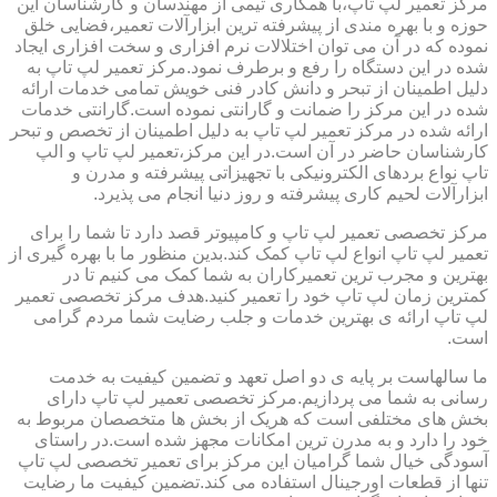
مرکز تعمیر لپ تاپ،با همکاری تیمی از مهندسان و کارشناسان این
حوزه و با بهره مندی از پیشرفته ترین ابزارآلات تعمیر،فضایی خلق
نموده که در آن می توان اختلالات نرم افزاری و سخت افزاری ایجاد
شده در این دستگاه را رفع و برطرف نمود.مرکز تعمیر لپ تاپ به
دلیل اطمینان از تبحر و دانش کادر فنی خویش تمامی خدمات ارائه
شده در این مرکز را ضمانت و گارانتی نموده است.گارانتی خدمات
ارائه شده در مرکز تعمیر لپ تاپ به دلیل اطمینان از تخصص و تبحر
کارشناسان حاضر در آن است.در این مرکز،تعمیر لپ تاپ و الپ
تاپ نواع بردهای الکترونیکی با تجهیزاتی پیشرفته و مدرن و
ابزارآلات لحیم کاری پیشرفته و روز دنیا انجام می پذیرد.
مرکز تخصصی تعمیر لپ تاپ و کامپیوتر قصد دارد تا شما را برای
تعمیر لپ تاپ انواع لپ تاپ کمک کند.بدین منظور ما با بهره گیری از
بهترین و مجرب ترین تعمیرکاران به شما کمک می کنیم تا در
کمترین زمان لپ تاپ خود را تعمیر کنید.هدف مرکز تخصصی تعمیر
لپ تاپ ارائه ی بهترین خدمات و جلب رضایت شما مردم گرامی
است.
ما سالهاست بر پایه ی دو اصل تعهد و تضمین کیفیت به خدمت
رسانی به شما می پردازیم.مرکز تخصصی تعمیر لپ تاپ دارای
بخش های مختلفی است که هریک از بخش ها متخصصان مربوط به
خود را دارد و به مدرن ترین امکانات مجهز شده است.در راستای
آسودگی خیال شما گرامیان این مرکز برای تعمیر تخصصی لپ تاپ
تنها از قطعات اورجینال استفاده می کند.تضمین کیفیت ما رضایت