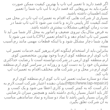
اگر قصد دارید تا تعمیر لپ تاپ با بهترین کیفیت ممکن صورت
بگیرد،باید به نیروهایی که قصد دارند تا لپ تاپ شما را تعمیر
کنند،اطمینان داشته باشید.
بسیاری از شرکت هایی که اقدام به تعمیرات لپ تاپ در محل می
کنند،کیفیت کار پایینی دارند و باعث می شود تا لپ تاپ شما در
مدت زمان کوتاهی،مشکلات بیشتری داشته باشد.
به فرض مثال،یک نیروی ضعیف و آماتور به محل کار شما می آید تا
تعمیر لپ تاپ انجام دهد و با انجام تعمیر CPU،باعث می شود تا
هارد شما دچار مشکل شود و یا اینکه قطعات مهمی مانند رم،آسیب
ببینند.
بنابراین،باید از استخدام اینگونه افراد،پرهیز کنید.خدمات تعمیر لپ
تاب کوی ارم،منطقه کوی ارم،با وجود بهترین متخصصین کوی
ارم،منطقه کوی ارمی در شرکت،توانسته است تا رضایت حداکثری
مشتریان خود را به دست آورد و روزانه در سراسر کوی ارم،منطقه
کوی ارم،در محل و در شرکت های مختلف،اقدام به تعمیرات لپ
تاپ کند.
نماد دو ستاره سایت تعمیر لپ تاب کوی ارم،منطقه کوی ارم
(https://www.lap-repair.ir)نشان دهنده اعتبار شرکت است.لازم به
ذکر است که به کمتر کسب و کاری اعطا می شود و یک کسب و
کار باید اعتبار بسیار زیادی داشته باشد و همچنین میزان نارضایتی
کاربران بسیار پایین باشد تا نماد دو ستاره و نماد ساماندهی مناسب
به آن شرکت تعلق بگیرد.