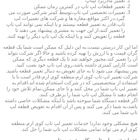
تعمیر مادربرد لپتاپ
تعمیر قطعات لپ تاپ در کمترین زمان ممکن
تعمیرات تخصصی لپ تاپ،توسط کمتر شرکتی صورت می
گیرد.در اکثر مواقع،مغازه ها و شرکت های تعمیرات لپ
تاپ،قادر به تعمیر قطعه نیستند و یا اینکه نمی توانند لپ تاپ
را تعمیر کنند.از این جهت به مشتری پیشنهاد می دهند تا
قطعه را تعویض کنند و یا اینکه یک لپ تاپ دیگر را تهیه کنند.
اما این کار درستی نیست.به این دلیل که ممکن است شما یک قطعه
گران قیمت و با ارزش را تهیه کرده باشید و حالا اگر شرکت نتواند
آن را تعمیر کند،مجبور خواهید شد تا یک قطعه دیگری که ممکن
است کارایی کمتری داشته باشد،روی لپ تاپ خود نصب کنید.
پس پیشنهاد می شود تا به جای تعویض،به دنبال تعمیر قطعه باشید.
شرکت تعمیر لپ تاب کوی ارم،منطقه کوی ارم،قادر است تا با
استفاده از متخصصینی که در شرکت استخدام شده اند،اقدام به
تعمیر لپ تاپ شما در محل کنند و تا جای ممکن،تمام تلاش خود را
انجام دهند تا مشکل لپ تاپ شما را برطرف کنند.
اگر قطعه دستگاه شما سوخته باشد یا اینکه مشکلات خاصی داشته
باشد،به شما ذکر می کنند و پس از آن اقدام به تعویض قطعه لپ
تاپ شما می کنند.
هیچ مشکلی وجود ندارد! خدمات تعمیر لپ تاب کوی ارم،منطقه
کوی ارم می تواند تمامی مشکلات لپ تاپ شما را حل کند.