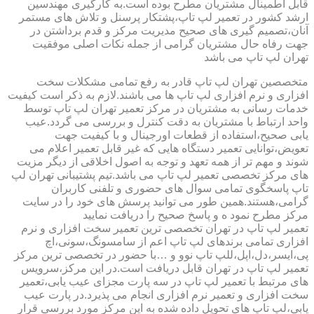
قابل اطمینال مشتریان مطرح بوده است.به کارگیری مهندسین
ارشد کشور در تعمیر لپ تاپ،پشتکار پرسنل و تلاش های مستمر
آنان،تصمیم گیری های صحیح مدیریت مرکز و قدم برداشتن در
جهت رفاه حال مشتریان گرامی از جمله نکات اصلی موفقیت
تهران لپ تاپ می باشد
متخصصین تهران لپ تاپ قادر به رفع تمامی مشکلات سخت
افزاری و نرم افزاری لپ تاپ ها می باشند.لازم به ذکر است کیفیت
خدمات رسانی به مشتریان در مرکز تعمیر تهران لپ تاپ توسط
واحد ارتباط با مشتریان به دقت کنترل و بررسی می گردد.عیب
یابی صحیح،استفاده از قطعات اورجینال و با کیفیت جهت
تعویض،توانایی تعمیر دستگاه هایی که غیر قابل تعمیر اعلام می
شوند و مهم تر از همه تعهد و توجه به اصول اخلاقی از دیگر مزیت
های مرکز تخصصی تعمیر لپ تاپ می باشد.تیم پشتیبانی تهران لپ
تاپ پاسخگوی تمامی سوال های حضوری و تلفنی کاربران
گرامی،هستند.همین طور می توانید پرسش های خود را در سایت
مرکز مطرح نمود ه و پاسخ صحیح را دریافت نمایید
تعمیر لپ تاپ در تهران تخصصی ترین تعمیر سخت افزاری و نرم
افزاری تمامی برندهای لپ تاپ اعم از سامسونگ،سونی،اچ
پی،ایسر،دل،اپل،للپ تاپ نوو و …با حضور در تخصصی ترین مرکز
تعمیر لپ تاپ در تهران قابل دریافت است.در این مرکز،سرویس
های مرتبط با تعمیر لپ تاپ در سه پارت مجزای عیب یابی،تعمیر
سخت افزاری و تعمیر نرم افزاری انجام می پذیرد.در پارت عیب
یابی،لپ تاپ های تحویل داده شده به این مرکز مورد بررسی قرار