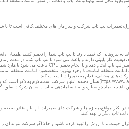
یع به محل شما بیایند.بابت ایاب و ذهاب در شهر امامت،منطقه امامت
.
نزل،تعمیرات لپ تاپ شرکت و سازمان های مختلف،کافی است تا با شما
 به نیروهایی که قصد دارند تا لپ تاپ شما را تعمیر کنند،اطمینان داشت
،کیفیت کار پایینی دارند و باعث می شود تا لپ تاپ شما در مدت زما
ارد شما دچار مشکل شود و یا اینکه قطعات مهمی مانند رم،آسیب ببینند.
لپ تاب امامت،منطقه امامت،با وجود بهترین متخصصین امامت،منطقه اما
کت های مختلف،اقدام به تعمیرات لپ تاپ کند.
نماد دو ستاره سایت تعمیر لپ تاب امامت،منطقه امامت (https://www.lap-repair.ir)نشان ده
ن باشد تا نماد دو ستاره و نماد ساماندهی مناسب به آن شرکت تعلق بگی
ر مواقع،مغازه ها و شرکت های تعمیرات لپ تاپ،قادر به تعمیر قطعه ن
لپ تاپ دیگر را تهیه کنند.
ن قیمت و با ارزش را تهیه کرده باشید و حالا اگر شرکت نتواند آن ر