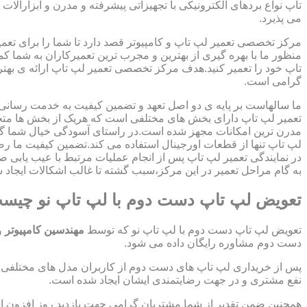
تاپ نواع بردهای الکترونیکی با تجهیزاتی پیشرفته و مدرن و ابزارآلات 
می پذیرد.
مرکز تخصصی تعمیر لپ تاپ و کامپیوتر قصد دارد تا شما را برای تعمی
منظور ما با بهره گیری از بهترین و مجرب ترین تعمیرکاران به شما ک
تاپ خود را تعمیر کنید.هدف مرکز تخصصی تعمیر لپ تاپ ارائه ی ب
گرامی است.
ما سالهاست بر پایه ی دو اصل تعهد و تضمین کیفیت به خدمت رسان
تعمیر لپ تاپ دارای بخش های مختلفی است که هریک از بخش ها متخص
مدرن ترین امکانات مجهز شده است.در راستای آسودگی خیال شما گر
لپ تاپ تنها از قطعات اورجینال استفاده می کند.تضمین کیفیت ما ر
در نمایندگی تعمیر لپ تاپ پس از انجام عملیات مرتبط با عیب یابی 
به گام مراحل تعمیر در این مرکز،سبب گشته تا غالب اشکالات ایجاد شد
تعویض لپ تاپ دست دوم با لپ تاپ نو چیس
تعویض لپ تاپ دست دوم با لپ تاپ نو که توسط
مهندسین کامپیوتر
و
دست دوم مشاوره رایگان داده می شود.
پس از خریداری لپ تاپ های دست دوم از کاربران مدل های مختلفی از 
نفع مشتری و در جهت رضایتمندی ایشان ایجاد شده است.
همچنین ضمن تقدیر از شما مشتریان گرامی جهت بازدید روز افزون 