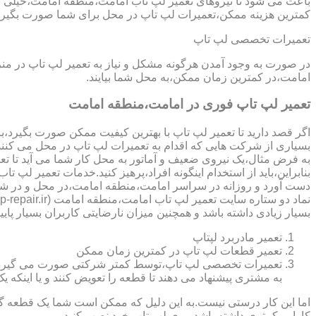
باعث می شود تا نیروهای تعمیر لپ تاب امامت،منطقه امامت،خیلی سر
کمترین هزینه ممکن،تعمیرات لپ تاپ در محل برای شما صورت بگیرد
تعمیرات تخصصی لپ تاپ
در صورت به وجود آمدن هرگونه مشکل و نیاز به تعمیر لپ تاپ در م
امامت،در کمترین زمان ممکن،به محل شما بیایند.
تعمیر لپ تاپ فوری در امامت،منطقه امامت
اگر قصد دارید تا تعمیر لپ تاپ با بهترین کیفیت ممکن صورت بگیرد،باید
بسیاری از شرکت هایی که اقدام به تعمیرات لپ تاپ در محل می کنند
به فرض مثال،یک نیروی ضعیف و آماتور به محل کار شما می آید تا تعمیر لپ تاپ انجام دهد و با انجام تعمیر CPU،باعث می شود تا ه
بنابراین،باید از استخدام اینگونه افراد،پرهیز کنید.خدمات تعمیر 
دست آورد و روزانه در سراسر امامت،منطقه امامت،در محل و در شر
بسیار زیادی داشته باشد و همچنین میزان نارضایتی کاربران بسیار پایی
تعمیر مادربرد لپتاپ
تعمیر قطعات لپ تاپ در کمترین زمان ممکن
تعمیرات تخصصی لپ تاپ،توسط کمتر شرکتی صورت می گیرد.در اکث
به مشتری پیشنهاد می دهند تا قطعه را تعویض کنند و یا اینکه یک 
اما این کار درستی نیست.به این دلیل که ممکن است شما یک قطعه گرا
کارایی کمتری داشته باشد،روی لپ تاپ خود نصب کنید.