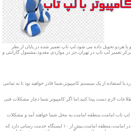
ا هردو تحویل داده می شود.لپ تاپ تعمیر شده در پایان از نظر
ز تعمیر لپ تاپ در تهران،جز در مواردی معدود،مشمول گارانتی و
با استفاده از یک سیستم کامپیوتر،شما قادر خواهید بود تا به تمامی
اطلاعات لازم دست پیدا کنید.اما اگر کامپیوتر شما دچار مشکلات فنی
یر لپ تاب امامت،منطقه امامت،به محل شما خواهند آمد و مشکلات
شرکت تعمیر لپ تاب امامت،منطقه امامت،دارای اینماد دو ستاره و نماد ساماندهی است که نشان دهنده اعتبار این شرکت است و همچنین در امامت،منطقه امامت،بیش از ۱۰ ایستگاه خدمت رسانی دارد که