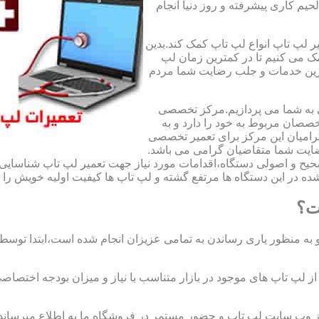
لحیم کاری پیشرفته و روز دنیا انجام
ر لپ تاپ انواع لپ تاپ کمک کند.بدین
مک می کنیم تا در کمترین زمان لپ
هترین خدمات و جلب رضایت شما مردم
ی به شما می پردازیم.مرکز تخصصی
صان مربوط به خود را دارد و به
امیان این مرکز برای تعمیر تخصصی
ضایت شما متقاضیان گرامی می باشد.
صحیح و اصولی دستگاه،اقدامات مورد نیاز جهت تعمیر لپ تاپ شناسایی 
ه در این دستگاه ها مرتفع گشته و لپ تاپ ها کیفیت اولیه خویش را باز
ت؟
 به منظور یاری رساندن به تمامی عزیزان انجام شده است،ابتدا توس
لپ تاپ های موجود در بازار متناسب با نیاز و میزان بودجه اختصاصی
از وب سایت لپ تاپ و حضور مستمر در فروشگاه ما به اطلاع میرسان