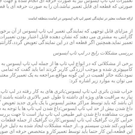
تعمیرات لپ تاپ ایسوس نیز به صورت حرفه ای انجام شده و جهت جلوگ
صورتی که قطعه ای قابل تعمیر نباشد،آن را به صورت حرفه ای با قطعه 
ارائه ضمانت معتبر در نمایندگی تعمیر لپ تاپ ایسوس در امامت،منطقه امامت
گارانتی به مشتری می دهند که نشان دهنده قابل اعتبار بودن تعمیرا
تعمیر نماید.همچنین اگر قطعه ای در این نمایندگی تعویض گردد،گاران
بررسی مشکلات رایج در لپ تاپ ایسوس
برخی از مشکلاتی که در انواع لپ تاپ ها از جمله لپ تاپ ایسوس به
کامپیوتری شده و موجب آزردگی کاربر گردند اما باید گفت که تمام
نمود.نکته حائز اهمیت در این گونه مواقع،مراجعه به یک تعمیرکار 
می توان به موارد زیر اشاره کرد:
خراب شدن باتری لپ تاپ ایسوس:باتری های به کار رفته در لپ تاپ ها،پس
نیاز به مراقبت های ویژه ای داشته تا طول عمر بالاتری داشته باشند
آن باشد که باید توسط مراکز معتبر ایسوس با یک باتری جدید تعویض گ
داغ شدن بیش از حد لپ تاپ ایسوس:داغ شدن لپ تاپ ها با توجه به 
صورت مشاهده داغ شدن غیر طبیعی لپ تاپ نیاز است تا جهت بررسی 
خرابی کارت گرافیک لپ تاپ ایسوس:کارت گرافیک از جمله قطعات ح
تصاویر،کند شدن سیستم و...از جمله مشکلات ایجاد شده به دلیل خراب
این قطعه،این کار حتما باید توسط تعمیرکار و متخصص حرفه ای صورت