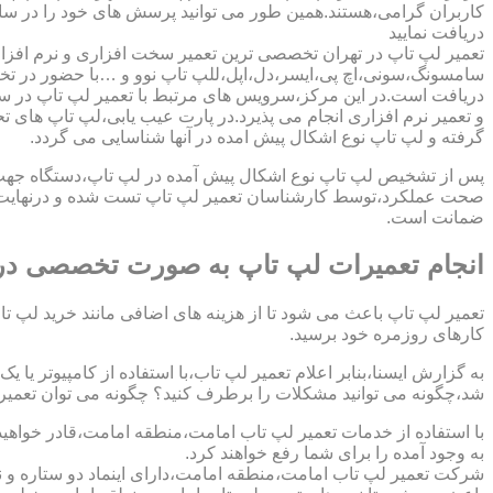
کاربران گرامی،هستند.همین طور می توانید پرسش های خود را در سا
دریافت نمایید
تعمیر لپ تاپ در تهران تخصصی ترین تعمیر سخت افزاری و نرم افزار
سامسونگ،سونی،اچ پی،ایسر،دل،اپل،للپ تاپ نوو و …با حضور در تخص
دریافت است.در این مرکز،سرویس های مرتبط با تعمیر لپ تاپ در س
و تعمیر نرم افزاری انجام می پذیرد.در پارت عیب یابی،لپ تاپ های ت
گرفته و لپ تاپ نوع اشکال پیش امده در آنها شناسایی می گردد.
پس از تشخیص لپ تاپ نوع اشکال پیش آمده در لپ تاپ،دستگاه جهت دری
صحت عملکرد،توسط کارشناسان تعمیر لپ تاپ تست شده و درنهایت تح
ضمانت است.
انجام تعمیرات لپ تاپ به صورت تخصصی در
تعمیر لپ تاپ باعث می شود تا از هزینه های اضافی مانند خرید لپ تاپ
کارهای روزمره خود برسید.
به گزارش ایسنا،بنابر اعلام تعمیر لپ تاب،با استفاده از کامپیوتر یا
شد،چگونه می توانید مشکلات را برطرف کنید؟ چگونه می توان تعمیر کا
با استفاده از خدمات تعمیر لپ تاب امامت،منطقه امامت،قادر خواهی
به وجود آمده را برای شما رفع خواهند کرد.