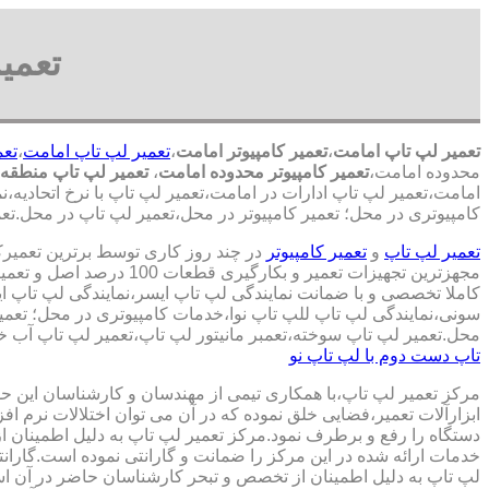
تعمی
تعمیر لپ تاپ امامت
،
تعمیر کامپیوتر امامت
،
تعمیر لپ تاپ امامت
،
تعم
محدوده امامت،
تعمیر کامپیوتر محدوده امامت
،
تعمیر لپ تاپ منطقه
امامت،تعمیر لپ تاپ ادارات در امامت،تعمیر لپ تاپ با نرخ اتحادیه،ن
کامپیوتری در محل؛ تعمیر کامپیوتر در محل،تعمیر لپ تاپ در محل.تعم
تعمیر لپ تاپ
و
تعمیر کامپیوتر
در چند روز کاری توسط برترین تعمیر
مجهزترین تجهیزات تعمیر و بکارگ
کاملا تخصصی و با ضمانت نمایندگی لپ تاپ ایسر،نمایندگی لپ تاپ 
سونی،نمایندگی لپ تاپ للپ تاپ نوا،خدمات کامپیوتری در محل؛ تعمیر
محل.تعمیر لپ تاپ سوخته،تعمبر مانیتور لپ تاپ،تعمیر لپ تاپ آب خو
تاپ دست دوم با لپ تاپ نو
مرکز تعمیر لپ تاپ،با همکاری تیمی از مهندسان و کارشناسان این حوز
ابزارآلات تعمیر،فضایی خلق نموده که در آن می توان اختلالات نرم اف
دستگاه را رفع و برطرف نمود.مرکز تعمیر لپ تاپ به دلیل اطمینان ا
خدمات ارائه شده در این مرکز را ضمانت و گارانتی نموده است.گاران
لپ تاپ به دلیل اطمینان از تخصص و تبحر کارشناسان حاضر در آن اس