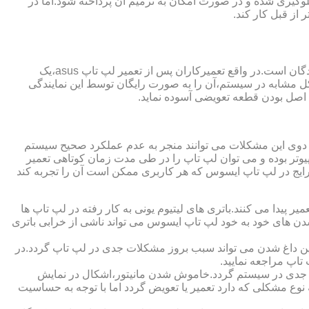
گیری شده و در صورت امکان به ترمیم آن پرداخته شود.اما در
از قبل کار کند.
از مزایای قابل توجهی که نمایندگی تعمیر لپ تاپ ایسوس از آن برخوردار است،ارائه ضمانت نامه و یا گارانتی معتبر تعمیرات به مراجعه کنندگان است.در واقع تعمیرکاران پس از تعمیر لپ تاپ asus،یک
کل مشابه در سیستم،آن را به صورت رایگان توسط این نمایندگی
ت اصل بودن قطعه تعویضی آسوده نماید.
ر دوی این مشکلات می توانند منجر به عدم عملکرد صحیح سیستم
تر بوده و می توان لپ تاپ را در طی مدت زمان کوتاهی تعمیر
رایج در لپ تاپ ایسوس که هر کاربری ممکن است آن را تجربه کند
 پیدا می کنند.باتری های لیتیوم یونی به کار رفته در لپ تاپ ها
 شدن های خود به خود لپ تاپ ایسوس می تواند ناشی از خرابی باتری
این داغ شدن می تواند سبب بروز مشکلات جدی در لپ تاپ گردد.در
اپ مراجعه نمایید.
 جدی در سیستم گردد.خاموش شدن مانیتور،اشکال در نمایش
نوع مشکلی که دارد تعمیر یا تعویض گردد اما با توجه به حساسیت