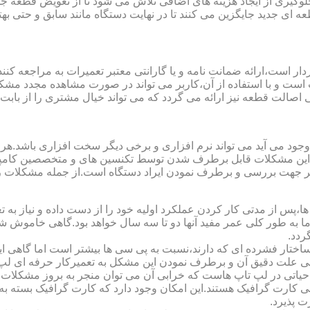
یری از ایجاد هزینه های اضافی تلاش می شود تا از تعویض قطعه جلو
ای جدید جایگزین می کنند تا در نهایت دستگاه مانند سابق و حتی بهتر 
ت است و با استفاده از آن،کاربر می تواند در صورت مشاهده مجدد مش
تی اصالت قطعه نیز ارائه می گردد که می تواند خیال مشتری را از باب
 وجود می آید می تواند نرم افزاری و برخی دیگر سخت افزاری باشد.ه
ی این مشکلات قابل برطرف شدن توسط تکنسین های و متخصصین کامپیو
معتبر جهت بررسی و برطرف نمودن ایراد دستگاه است.از جمله مشکلات 
 از مدتی کار کردن عملکرد اولیه خود را از دست داده و نیاز به تعمیر
 اما به طور کلی عمر مفید آنها دو تا سه سال خواهد بود.گاهی خاموش
ردد.
ساختار فشرده ای که دارند،نسبت به پی سی ها بیشتر است اما گاهی 
علت دقیق آن و برطرف نمودن این مشکل به تعمیرکار حرفه ای لپ ت
یاتی در لپ تاپ هاست که خرابی آن می توان منجر به بروز مشکلات
ی کارت گرافیک هستند.این امکان وجود دارد که کارت گرافیک بسته به 
 پذیرد.