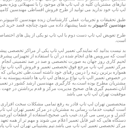
نیازهای مشتریان کلیه ی لپ تاپ های موجود را با تسهیلاتی ویژه ب
لپ تاپ خود ندارید می توانید از طرح فروش اقساطی مهندسین کامپیو
طبق تحقیقات و تجربیات عملی کارشناسان زبده مهندسین کامپیوتر،سهم
مهندسین کامپیوتر
به شما پیشنهاد داده می شود.چنانچه قصد خرید لپ 
طرح تعویض لپ تاپ دست دوم با لپ تاپ نو یکی از پنل های اختصاص
است.
بد نیست بدانید که نمایندگی تعمیر لپ تاپ یکی از مراکز تخصصی پیش
است که سرویس های انجام شده در آن با استفاده از تجهیزاتی پیشرفته
لحیم کاری روز جهان به صورت تخصصی و صد در صد تضمینی انجام م
مرکز تعمیر لپ تاپ مرجع فوق تخصصی تعمیر و فروش الپ تاپ نواع بر
همواره برترین رتبه را دربین رقبای خود داشته است.طی تجربیاتی ک
در خصوص تعمیر الپ تاپ نواع برندهای لپ تاپ ها داشته،پیوسته به ع
مشتریان مطرح بوده است.به کارگیری مهندسین ارشد کشور در تعمیر
آنان،تصمیم گیری های صحیح مدیریت مرکز و قدم برداشتن در جهت ر
موفقیت تهران لپ تاپ می باشد
متخصصین تهران لپ تاپ قادر به رفع تمامی مشکلات سخت افزاری و ن
است کیفیت خدمات رسانی به مشتریان در مرکز تعمیر تهران لپ تاپ 
کنترل و بررسی می گردد.عیب یابی صحیح،استفاده از قطعات اورجینال
دستگاه هایی که غیر قابل تعمیر اعلام می شوند و مهم تر از همه تعهد
مرکز تخصصی تعمیر لپ تاپ می باشد.تیم پشتیبانی تهران لپ تاپ پ