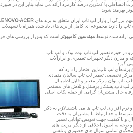
صورت اقساطی با کمترین درصد کارمزد ارائه می نماید.بنابر این در 
تر بهرمند شوید.
 بزرگی از بازار لپ تاپ ایران متعلق به برند های
LENOVO-ACER
تاپ را دارید مجموعه ای کامل از برند های یاد شده همراه با تسهیلا
ی ارائه شده توسط
مهندسین کامپیوتر
است که پس از بررسی های فراو
رو در حوزه تعمیر لپ تاپ نوت بوک و لپ تاپ
 و مدرن دیگر تجهیزات تعمیری و ابزارآلات
ی گیرد.
ندهای لپ تاپ،این افتخار را دارد که
ه مرکز تخصصی تعمیر لپ تاپ سالیان متمادی
لپ تاپ نوان مرکز معتبر و قابل اطمینال
 لپ تاپ،پشتکار پرسنل و تلاش های مستمر
فاه حال مشتریان گرامی از جمله نکات اصلی
رم افزاری لپ تاپ ها می باشند.لازم به ذکر
توسط واحد ارتباط با مشتریان به دقت
 و با کیفیت جهت تعویض،توانایی تعمیر
 و توجه به اصول اخلاقی از دیگر مزیت های
اسخگوی تمامی سوال های حضوری و تلفنی