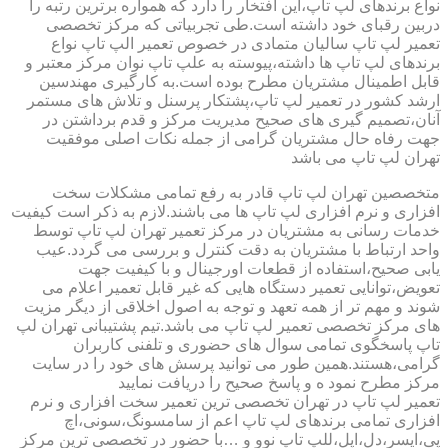
نواع برندهای لپ تاپ،این افتخار را دارد که همواره برترین رتبه را
دربین رقبای خود داشته است.طی تجربیاتی که مرکز تخصصی
تعمیر لپ تاپ سالیان متمادی در خصوص تعمیر الپ تاپ نواع
برندهای لپ تاپ ها داشته،پیوسته به علپ تاپ نوان مرکز معتبر و
قابل اطمینال مشتریان مطرح بوده است.به کارگیری مهندسین
ارشد کشور در تعمیر لپ تاپ،پشتکار پرسنل و تلاش های مستمر
آنان،تصمیم گیری های صحیح مدیریت مرکز و قدم برداشتن در
جهت رفاه حال مشتریان گرامی از جمله نکات اصلی موفقیت
تهران لپ تاپ می باشد
متخصصین تهران لپ تاپ قادر به رفع تمامی مشکلات سخت
افزاری و نرم افزاری لپ تاپ ها می باشند.لازم به ذکر است کیفیت
خدمات رسانی به مشتریان در مرکز تعمیر تهران لپ تاپ توسط
واحد ارتباط با مشتریان به دقت کنترل و بررسی می گردد.عیب
یابی صحیح،استفاده از قطعات اورجینال و با کیفیت جهت
تعویض،توانایی تعمیر دستگاه هایی که غیر قابل تعمیر اعلام می
شوند و مهم تر از همه تعهد و توجه به اصول اخلاقی از دیگر مزیت
های مرکز تخصصی تعمیر لپ تاپ می باشد.تیم پشتیبانی تهران لپ
تاپ پاسخگوی تمامی سوال های حضوری و تلفنی کاربران
گرامی،هستند.همین طور می توانید پرسش های خود را در سایت
مرکز مطرح نمود ه و پاسخ صحیح را دریافت نمایید
تعمیر لپ تاپ در تهران تخصصی ترین تعمیر سخت افزاری و نرم
افزاری تمامی برندهای لپ تاپ اعم از سامسونگ،سونی،اچ
پی،ایسر،دل،اپل،للپ تاپ نوو و …با حضور در تخصصی ترین مرکز