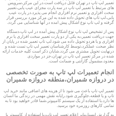
تعمیر لپ تاپ در تهران قابل دریافت است.در این مرکز،سرویس
های مرتبط با تعمیر لپ تاپ در سه پارت مجزای عیب یابی،تعمیر
سخت افزاری و تعمیر نرم افزاری انجام می پذیرد.در پارت عیب
یابی،لپ تاپ های تحویل داده شده به این مرکز مورد بررسی قرار
گرفته و لپ تاپ نوع اشکال پیش امده در آنها شناسایی می گردد.
پس از تشخیص لپ تاپ نوع اشکال پیش آمده در لپ تاپ،دستگاه
جهت دریافت تعمیر،به یکی از دو پارت تعمیر سخت افزاری یا نرم
افزاری و یا هردو تحویل داده می شود.لپ تاپ تعمیر شده در پایان از
نظر صحت عملکرد،توسط کارشناسان تعمیر لپ تاپ تست شده و
درنهایت تحویل مشتری می گردد.شایان ذکر است کلیه خدمات ارائه
شده در مرکز تعمیر لپ تاپ در تهران،جز در مواردی
معدود،مشمول گارانتی و ضمانت است.
انجام تعمیرات لپ تاپ به صورت تخصصی
در دروازه شمیران،منطقه دروازه شمیران
تعمیر لپ تاپ باعث می شود تا از هزینه های اضافی مانند خرید لپ
تاپ و یا قطعه،جلوگیری شود.رایانه نقش مهمی در زندگی ما انسان
ها دارد.با استفاده از یک سیستم کامپیوتر،شما قادر خواهید بود تا به
تمامی کارهای روزمره خود برسید.
به گزارش ایسنا،بنابر اعلام تعمیر لپ تاب،با استفاده از کامپیوتر یا