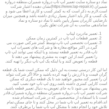
نماد دو ستاره سایت تعمیر لپ تاب دروازه شمیران،منطقه دروازه
شمیران (https://www.lap-repair.ir)نشان دهنده اعتبار شرکت
است.لازم به ذکر است که به کمتر کسب و کاری اعطا می شود و
یک کسب و کار باید اعتبار بسیار زیادی داشته باشد و همچنین میزان
نارضایتی کاربران بسیار پایین باشد تا نماد دو ستاره و نماد
ساماندهی مناسب به آن شرکت تعلق بگیرد.
تعمیر مادربرد لپتاپ
تعمیر قطعات لپ تاپ در کمترین زمان ممکن
تعمیرات تخصصی لپ تاپ،توسط کمتر شرکتی صورت می
گیرد.در اکثر مواقع،مغازه ها و شرکت های تعمیرات لپ
تاپ،قادر به تعمیر قطعه نیستند و یا اینکه نمی توانند لپ تاپ
را تعمیر کنند.از این جهت به مشتری پیشنهاد می دهند تا
قطعه را تعویض کنند و یا اینکه یک لپ تاپ دیگر را تهیه کنند.
اما این کار درستی نیست.به این دلیل که ممکن است شما یک قطعه
گران قیمت و با ارزش را تهیه کرده باشید و حالا اگر شرکت نتواند
آن را تعمیر کند،مجبور خواهید شد تا یک قطعه دیگری که ممکن
است کارایی کمتری داشته باشد،روی لپ تاپ خود نصب کنید.
پس پیشنهاد می شود تا به جای تعویض،به دنبال تعمیر قطعه باشید.
شرکت تعمیر لپ تاب دروازه شمیران،منطقه دروازه شمیران،قادر
است تا با استفاده از متخصصینی که در شرکت استخدام شده
اند،اقدام به تعمیر لپ تاپ شما در محل کنند و تا جای ممکن،تمام
تلاش خود را انجام دهند تا مشکل لپ تاپ شما را برطرف کنند.