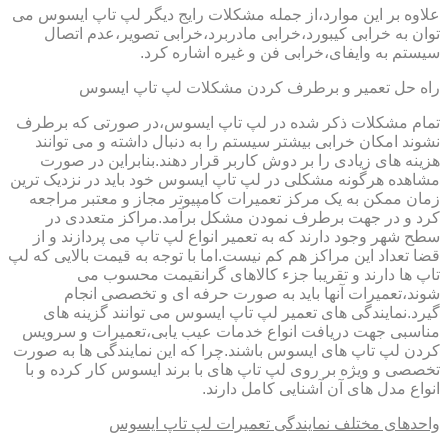
علاوه بر این موارد،از جمله مشکلات رایج دیگر لپ تاپ ایسوس می
توان به خرابی کیبورد،خرابی مادربرد،خرابی تصویر،عدم اتصال
سیستم به وایفای،خرابی فن و غیره اشاره کرد.
راه حل تعمیر و برطرف کردن مشکلات لپ تاپ ایسوس
تمام مشکلات ذکر شده در لپ تاپ ایسوس،در صورتی که برطرف
نشوند امکان خرابی بیشتر سیستم را به دنبال داشته و می توانند
هزینه های زیادی را بر دوش کاربر قرار دهند.بنابراین در صورت
مشاهده هرگونه مشکلی در لپ تاپ ایسوس خود باید در نزدیک ترین
زمان ممکن به یک مرکز تعمیرات کامپیوتر مجاز و معتبر مراجعه
کرد و در جهت برطرف نمودن مشکل برآمد.مراکز متعددی در
سطح شهر وجود دارند که به تعمیر انواع لپ تاپ می پردازند و از
قضا تعداد این مراکز هم کم نیست.اما با توجه به قیمت بالایی که لپ
تاپ ها دارند و تقریبا جزء کالاهای گرانقیمت محسوب می
شوند،تعمیرات آنها باید به صورت حرفه ای و تخصصی انجام
گیرد.نمایندگی های تعمیر لپ تاپ ایسوس می توانند گزینه های
مناسبی جهت دریافت انواع خدمات عیب یابی،تعمیرات و سرویس
کردن لپ تاپ های ایسوس باشند.چرا که این نمایندگی ها به صورت
تخصصی و ویژه بر روی لپ تاپ های با برند ایسوس کار کرده و با
انواع مدل های آن آشنایی کامل دارند.
واحدهای مختلف نمایندگی تعمیرات لپ تاپ ایسوس