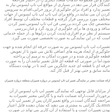
کنندگان قرار می دهد.در بسیاری از مواقع لپ تاپ ایسوس نیاز به
تعمیر ندارد و افراد برای جلوگیری از بروز خرابی،اقدام به سرویس
کردن آن می نمایند.در واقع برای لپ تاپ لپ تاپ ایسوس از جهات
مختلف مورد بررسی قرار گرفته و قطعات مختلف آن توسط افراد
متخصص چک می گردند.بررسی فن لپ تاپ ایسوس،تمیز کردن
منافذ و ورودی ها برای جلوگیری از ورود گرد و غبار،بررسی
سیستم از نظر نرم افزاری،آپدیت کردن درایوها و...از جمله خدماتی
است که در این نمایندگی به صورت تخصصی صورت می گیرد.
تعمیرات لپ تاپ ایسوس نیز به صورت حرفه ای انجام شده و جهت
جلوگیری از ایجاد هزینه های اضافی تلاش می شود تا از تعویض
قطعه جلوگیری شده و در صورت امکان به ترمیم آن پرداخته
شود.اما در صورتی که قطعه ای قابل تعمیر نباشد،آن را به صورت
حرفه ای با قطعه ای جدید جایگزین می کنند تا در نهایت دستگاه
مانند سابق و حتی بهتر از قبل کار کند.
ارائه ضمانت معتبر در نمایندگی تعمیر لپ تاپ ایسوس در دروازه شمیران،منطقه دروازه شمیران
از مزایای قابل توجهی که نمایندگی تعمیر لپ تاپ ایسوس از آن
برخوردار است،ارائه ضمانت نامه و یا گارانتی معتبر تعمیرات به
مراجعه کنندگان است.در واقع تعمیرکاران پس از تعمیر لپ تاپ
asus،یک گارانتی به مشتری می دهند که نشان دهنده قابل اعتبار
بودن تعمیرات است و با استفاده از آن،کاربر می تواند در صورت