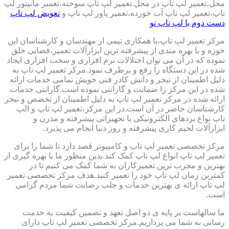
محل،تعمیر لپ تاپ در محل.تعمیر لپ تاپ سوخته،تعمبر مانیتور لپ
تاپ،تعمیر لپ تاپ آب خورده،تعمیر پاور لپ تاپ و
تعویض لپ تاپ
دست دوم با لپ تاپ نو
مرکز تعمیر لپ تاپ،با همکاری تیمی از مهندسان و کارشناسان این
حوزه و با بهره مندی از پیشرفته ترین ابزارآلات تعمیر،فضایی خلق
نموده که در آن می توان اختلالات نرم افزاری و سخت افزاری ایجاد
شده در این دستگاه را رفع و برطرف نمود.مرکز تعمیر لپ تاپ به
دلیل اطمینان از تبحر و دانش کادر فنی خویش تمامی خدمات ارائه
شده در این مرکز را ضمانت و گارانتی نموده است.گارانتی خدمات
ارائه شده در مرکز تعمیر لپ تاپ به دلیل اطمینان از تخصص و تبحر
کارشناسان حاضر در آن است.در این مرکز،تعمیر لپ تاپ و الپ
تاپ نواع بردهای الکترونیکی با تجهیزاتی پیشرفته و مدرن و
ابزارآلات لحیم کاری پیشرفته و روز دنیا انجام می پذیرد.
مرکز تخصصی تعمیر لپ تاپ و کامپیوتر قصد دارد تا شما را برای
تعمیر لپ تاپ انواع لپ تاپ کمک کند.بدین منظور ما با بهره گیری از
بهترین و مجرب ترین تعمیرکاران به شما کمک می کنیم تا در
کمترین زمان لپ تاپ خود را تعمیر کنید.هدف مرکز تخصصی تعمیر
لپ تاپ ارائه ی بهترین خدمات و جلب رضایت شما مردم گرامی
است.
ما سالهاست بر پایه ی دو اصل تعهد و تضمین کیفیت به خدمت
رسانی به شما می پردازیم.مرکز تخصصی تعمیر لپ تاپ دارای