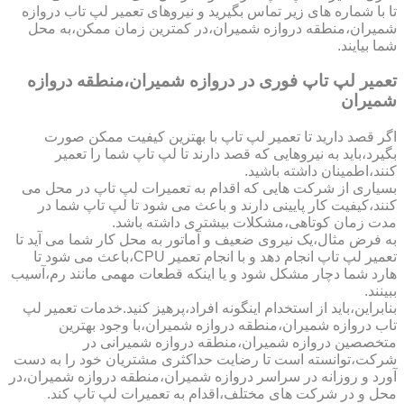
تا با شماره های زیر تماس بگیرید و نیروهای تعمیر لپ تاب دروازه
شمیران،منطقه دروازه شمیران،در کمترین زمان ممکن،به محل
شما بیایند.
تعمیر لپ تاپ فوری در دروازه شمیران،منطقه دروازه
شمیران
اگر قصد دارید تا تعمیر لپ تاپ با بهترین کیفیت ممکن صورت
بگیرد،باید به نیروهایی که قصد دارند تا لپ تاپ شما را تعمیر
کنند،اطمینان داشته باشید.
بسیاری از شرکت هایی که اقدام به تعمیرات لپ تاپ در محل می
کنند،کیفیت کار پایینی دارند و باعث می شود تا لپ تاپ شما در
مدت زمان کوتاهی،مشکلات بیشتری داشته باشد.
به فرض مثال،یک نیروی ضعیف و آماتور به محل کار شما می آید تا
تعمیر لپ تاپ انجام دهد و با انجام تعمیر CPU،باعث می شود تا
هارد شما دچار مشکل شود و یا اینکه قطعات مهمی مانند رم،آسیب
ببینند.
بنابراین،باید از استخدام اینگونه افراد،پرهیز کنید.خدمات تعمیر لپ
تاب دروازه شمیران،منطقه دروازه شمیران،با وجود بهترین
متخصصین دروازه شمیران،منطقه دروازه شمیرانی در
شرکت،توانسته است تا رضایت حداکثری مشتریان خود را به دست
آورد و روزانه در سراسر دروازه شمیران،منطقه دروازه شمیران،در
محل و در شرکت های مختلف،اقدام به تعمیرات لپ تاپ کند.