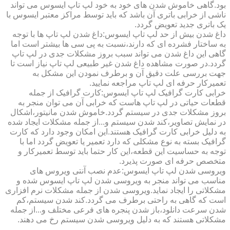
بود.گاهی خاموش شدن های خود به خود لپ تاپ ایسوس می تواند
ناشی از خرابی باتری آن باشد که باید توسط مراکز معتبر ایسوس با
یک باتری جدید تعویض گردد.
داغ شدن بیش از حد لپ تاپ ایسوس:داغ شدن لپ تاپ ها با توجه
به ساختار فشرده ای که دارند،نسبت به پی سی ها بیشتر است اما
گاهی این داغ شدن می تواند سبب بروز مشکلات جدی در لپ تاپ
گردد.در صورت مشاهده داغ شدن غیر طبیعی لپ تاپ نیاز است تا
جهت بررسی علت دقیق آن و برطرف نمودن این مشکل به
تعمیرکار حرفه ای لپ تاپ مراجعه نمایید.
خرابی کارت گرافیک لپ تاپ ایسوس:کارت گرافیک از جمله
قطعات حیاتی در لپ تاپ هاست که خرابی آن می توان منجر به
بروز مشکلات جدی در سیستم گردد.خاموش شدن مانیتور،اشکال
در نمایش تصاویر،کند شدن سیستم و...از جمله مشکلات ایجاد شده
به دلیل خرابی کارت گرافیک هستند.این امکان وجود دارد که کارت
گرافیک بسته به نوع مشکلی که دارد تعمیر یا تعویض گردد اما با
توجه به حساسیت این قطعه،این کار حتما باید توسط تعمیرکار و
متخصص حرفه ای صورت پذیرد.
ویروسی شدن لپ تاپ ایسوس:عدم نصب آنتی ویروس های
مناسب می تواند منجر به ویروسی شدن لپ تاپ ایسوس شده و
مشکلاتی را ایجاد نماید.ویروسی شدن از جمله مشکلات نرم افزاری
است که گاهی به راحتی برطرف می گردد.کند شدن سیستم،کم
شدن سرعت دانلود،باز شدن پنجره های فرعی مختلف و...از جمله
مشکلاتی هستند که به دلیل ویروسی شدن سیستم رخ می دهند.