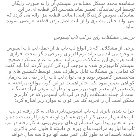
مشاهده مجدد مشکل مشابه در سیستم،آن را به صورت رایگان
توسط این نمایندگی تعمیر نماید.همچنین اگر قطعه ای در این
نمایندگی تعویض گردد،گارانتی اصالت قطعه نیز ارائه می گردد که
می تواند خیال مشتری را از بابت اصل بودن قطعه تعویضی آسوده
نماید.
بررسی مشکلات رایج در لپ تاپ ایسوس
برخی از مشکلاتی که در انواع لپ تاپ ها از جمله لپ تاپ ایسوس
به وجود می آید می تواند نرم افزاری و برخی دیگر سخت افزاری
باشد.هر دوی این مشکلات می توانند منجر به عدم عملکرد صحیح
سیستم کامپیوتری شده و موجب آزردگی کاربر گردند اما باید گفت
که تمامی این مشکلات قابل برطرف شدن توسط تکنسین های و
متخصصین کامپیوتر بوده و می توان لپ تاپ را در طی مدت زمان
کوتاهی تعمیر نمود.نکته حائز اهمیت در این گونه مواقع،مراجعه به
یک تعمیرکار معتبر جهت بررسی و برطرف نمودن ایراد دستگاه
است.از جمله مشکلات رایج در لپ تاپ ایسوس که هر کاربری
ممکن است آن را تجربه کند می توان به موارد زیر اشاره کرد:
خراب شدن باتری لپ تاپ ایسوس:باتری های به کار رفته در لپ
تاپ ها،پس از مدتی کار کردن عملکرد اولیه خود را از دست داده و
نیاز به تعمیر پیدا می کنند.باتری های لیتیوم یونی به کار رفته در لپ
تاپ ها نیاز به مراقبت های ویژه ای داشته تا طول عمر بالاتری
داشته باشند اما به طور کلی عمر مفید آنها دو تا سه سال خواهد