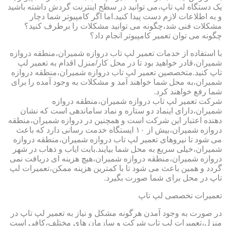
یک دستگاه لپ تاپ،می توانید در سطح اینترنت گردش داشته باشید
و به اطلاعات لازم دست پیدا کنید.اما اگر کامپیوتر شما دچار
مشکلات فنی شد،چگونه می توانید مشکلات را برطرف کنید؟
چگونه می توان تعمیر کامپیوتر انجام داد؟
با استفاده از خدمات تعمیر لپ تاب دروازه شمیران،منطقه دروازه
شمیران،قادر خواهید بود تا در محل کار/منزل اقدام به تعمیر لپ
تاپ کنید.متخصصین تعمیر لپ تاب دروازه شمیران،منطقه دروازه
شمیران،به محل شما خواهند آمد و مشکلات به وجود آمده را برای
شما رفع خواهند کرد.
شرکت تعمیر لپ تاب دروازه شمیران،منطقه دروازه
شمیران،دارای اینماد دو ستاره و نماد ساماندهی است که نشان
دهنده اعتبار این شرکت است و همچنین در دروازه شمیران،منطقه
دروازه شمیران،بیش از ۱۰ ایستگاه خدمت رسانی دارد که باعث
می شود تا نیروهای تعمیر لپ تاب دروازه شمیران،منطقه دروازه
شمیران،خیلی سریع به محل شما بیایند.بابت ایاب و ذهاب در شهر
دروازه شمیران،منطقه دروازه شمیران،هیچ هزینه ای دریافت نمی
گردد و همین باعث می شود تا با کمترین هزینه ممکن،تعمیرات لپ
تاپ در محل برای شما صورت بگیرد.
تعمیرات تخصصی لپ تاپ
در صورت به وجود آمدن هرگونه مشکل و نیاز به تعمیر لپ تاپ در
منزل،تعمیرات لپ تاپ شرکت و سازمان های مختلف،کافی است