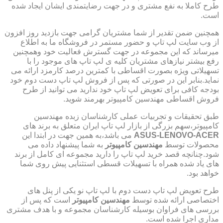
طرح کاملا به نفع مشتری و در جهت رضایتمندی ایشان ایجاد شده
است.
همچنین ضمن تقدیر از شما مشتریان گرامی جهت بازدید روز افزون
از وب سایت لپ تاپ و حضور مستمر در فروشگاه ما به اطلاع
میرساند که این مجموعه در جهت گسترش فعالیت خود وهمچنین
رفع بیشتر نیازهای مشتریان کلیه ی لپ تاپ های موجود را با
تسهیلاتی ویژه بصورت اقساطی با کمترین درصد کارمزد ارائه می
نماید.بنابر این در صورتی که پس از فروش لپ تاپ دست دوم خود
بودجه کافی برای تعویض لپ تاپ خود ندارید می توانید از طرح
فروش اقساطی مهندسین کامپیوتر بهرمند شوید.
طبق تحقیقات و تجربیات عملی کارشناسان زبده مهندسین
کامپیوتر،سهم بزرگی از بازار لپ تاپ ایران متعلق به برند های
ASUS-LENOVO-ACER
می باشد،به همین جهت در ابتدا این
محصولات توسط
مهندسین کامپیوتر
به شما پیشنهاد داده می
شود.چنانچه قصد خرید لپ تاپ را دارید مجموعه ای کامل از برند
های یاد شده همراه با تسهیلات قسطی استثنایی پیش روی شما
خواهد بود.
طرح تعویض لپ تاپ دست دوم با لپ تاپ نو یکی از پنل های
اختصاصی ارائه شده توسط
مهندسین کامپیوتر
است که پس از
بررسی های فراوان بوسیله کارشناسان مجموعه و با هدف مشتری
مداری اجرا شده است.