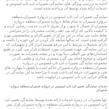
ادامه به بررسی ویژگی های نمایندگی تعمیرات لپ تاپ ایسوس و
خدمات ارائه شده توسط آن پرداخته شده است.
نمایندگی تعمیرات لپ تاپ ایسوس در دروازه شمیران،منطقه
دروازه شمیران به تمام نقاط دروازه شمیران،منطقه دروازه
شمیران از شمال تا جنوب و از شرق تا غرب خدمت رسانی کرده و
با کیفیت بالایی که ارائه می دهد،رضایت مشتریان را در سراسر
نقاط جلب می نماید.در این مرکز از تعمیرکاران و متخصصینی بهره
گرفته شده است که سالها سابقه کار کردن در این حوزه را داشته و
دارای تحصیلات مرتبط با این حرفه هستند.ابزار کار و تجهیزاتی که
در این نمایندگی جهت تعمیرات مورد استفاده قرار می گیرد بر طبق
استانداردهای بین المللی دنیا بوده و در نتیجه تعمیرات به صورت
اصولی و صحیح انجام می گیرد.مشتری مداری و نظمی که در
مجموعه نمایندگی تعمیرات لپ تاپ ایسوس در دروازه
شمیران،منطقه دروازه شمیران حاکم است،با تلفیق با مهارت های
فنی و تجهیزات حرفه ای،باعث شده تا مراجعه به این نمایندگی در
هنگام خرابی لپ تاپ ایسوس در اولویت باشد.
خدمات نمایندگی تعمیر لپ تاپ ایسوس در دروازه شمیران،منطقه دروازه
شمیران
تنها تعمیرات در زمره خدمات ارائه شده توسط نمایندگی تعمیر لپ
تاپ ایسوس در دروازه شمیران،منطقه دروازه شمیران قرار نمی
گیرد و این مجموعه خدمات متعدد دیگری را در اختیار مراجعه