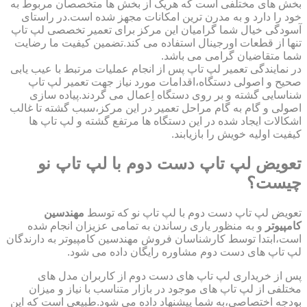
بخش های مختلفی است که هریک از بخش ها متخصصان مربوط به
خود را دارد و به مدرن ترین امکانات مجهز شده است.در راستای
آسودگی خیال شما گرامیان این مرکز برای تعمیر تخصصی لپ تاپ
تنها از قطعات اورجینال استفاده می کند.تضمین کیفیت ما رضایت
شما متقاضیان گرامی می باشد.
در نمایندگی تعمیر لپ تاپ پس از انجام عملیات مرتبط با عیب یابی
صحیح و اصولی دستگاه،اقدامات مورد نیاز جهت تعمیر لپ تاپ
شناسایی گشته و بر روی دستگاه اِعمال می گردند.پیاده سازی
اصولی و گام به گام مراحل تعمیر در این مرکز،سبب گشته تا غالب
اشکالات ایجاد شده در این دستگاه ها مرتفع گشته و لپ تاپ ها
کیفیت اولیه خویش را بازیابند.
تعویض لپ تاپ دست دوم با لپ تاپ نو
چیست؟
تعویض لپ تاپ دست دوم با لپ تاپ نو که توسط
مهندسین
کامپیوتر
و به منظور یاری رساندن به تمامی عزیزان انجام شده
است،ابتدا توسط کارشناسان فروش مهندسین کامپیوتر به دارندگان
لپ تاپ های دست دوم مشاوره رایگان داده می شود.
پس از خریداری لپ تاپ های دست دوم از کاربران مدل های
مختلفی از لپ تاپ های موجود در بازار متناسب با نیاز و میزان
بودجه اختصاصی،به شما پیشنهاد داده می شود.طبیعی است که این