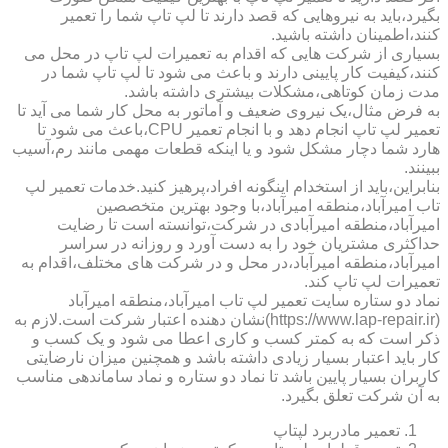
بگیرد،باید به نیروهایی که قصد دارند تا لپ تاپ شما را تعمیر
کنند،اطمینان داشته باشید.
بسیاری از شرکت هایی که اقدام به تعمیرات لپ تاپ در محل می
کنند،کیفیت کار پایینی دارند و باعث می شود تا لپ تاپ شما در
مدت زمان کوتاهی،مشکلات بیشتری داشته باشد.
به فرض مثال،یک نیروی ضعیف و آماتور به محل کار شما می آید تا
تعمیر لپ تاپ انجام دهد و با انجام تعمیر CPU،باعث می شود تا
هارد شما دچار مشکل شود و یا اینکه قطعات مهمی مانند رم،آسیب
ببینند.
بنابراین،باید از استخدام اینگونه افراد،پرهیز کنید.خدمات تعمیر لپ
تاب امیرآباد،منطقه امیرآباد،با وجود بهترین متخصصین
امیرآباد،منطقه امیرآبادی در شرکت،توانسته است تا رضایت
حداکثری مشتریان خود را به دست آورد و روزانه در سراسر
امیرآباد،منطقه امیرآباد،در محل و در شرکت های مختلف،اقدام به
تعمیرات لپ تاپ کند.
نماد دو ستاره سایت تعمیر لپ تاب امیرآباد،منطقه امیرآباد
(https://www.lap-repair.ir)نشان دهنده اعتبار شرکت است.لازم به
ذکر است که به کمتر کسب و کاری اعطا می شود و یک کسب و
کار باید اعتبار بسیار زیادی داشته باشد و همچنین میزان نارضایتی
کاربران بسیار پایین باشد تا نماد دو ستاره و نماد ساماندهی مناسب
به آن شرکت تعلق بگیرد.
تعمیر مادربرد لپتاپ