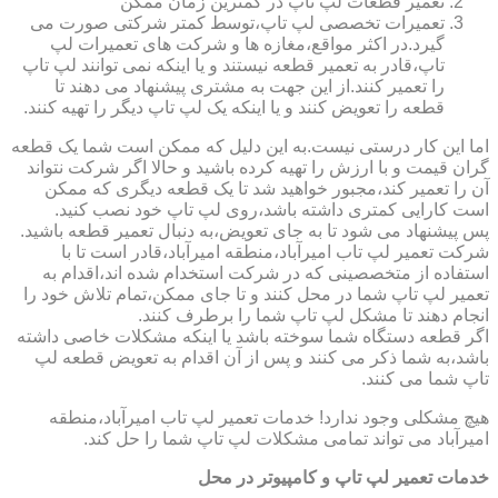
تعمیر قطعات لپ تاپ در کمترین زمان ممکن
تعمیرات تخصصی لپ تاپ،توسط کمتر شرکتی صورت می
گیرد.در اکثر مواقع،مغازه ها و شرکت های تعمیرات لپ
تاپ،قادر به تعمیر قطعه نیستند و یا اینکه نمی توانند لپ تاپ
را تعمیر کنند.از این جهت به مشتری پیشنهاد می دهند تا
قطعه را تعویض کنند و یا اینکه یک لپ تاپ دیگر را تهیه کنند.
اما این کار درستی نیست.به این دلیل که ممکن است شما یک قطعه
گران قیمت و با ارزش را تهیه کرده باشید و حالا اگر شرکت نتواند
آن را تعمیر کند،مجبور خواهید شد تا یک قطعه دیگری که ممکن
است کارایی کمتری داشته باشد،روی لپ تاپ خود نصب کنید.
پس پیشنهاد می شود تا به جای تعویض،به دنبال تعمیر قطعه باشید.
شرکت تعمیر لپ تاب امیرآباد،منطقه امیرآباد،قادر است تا با
استفاده از متخصصینی که در شرکت استخدام شده اند،اقدام به
تعمیر لپ تاپ شما در محل کنند و تا جای ممکن،تمام تلاش خود را
انجام دهند تا مشکل لپ تاپ شما را برطرف کنند.
اگر قطعه دستگاه شما سوخته باشد یا اینکه مشکلات خاصی داشته
باشد،به شما ذکر می کنند و پس از آن اقدام به تعویض قطعه لپ
تاپ شما می کنند.
هیچ مشکلی وجود ندارد! خدمات تعمیر لپ تاب امیرآباد،منطقه
امیرآباد می تواند تمامی مشکلات لپ تاپ شما را حل کند.
خدمات تعمیر لپ تاپ و کامپیوتر در محل