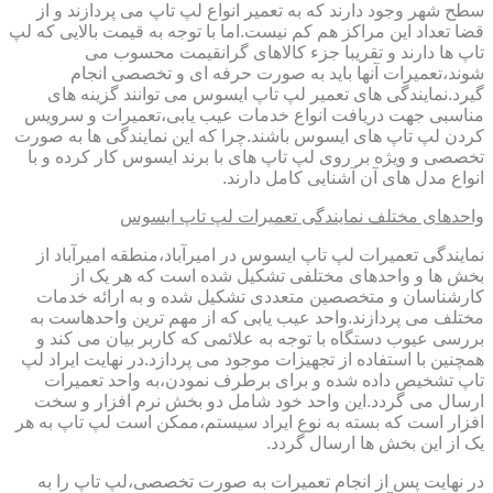
سطح شهر وجود دارند که به تعمیر انواع لپ تاپ می پردازند و از
قضا تعداد این مراکز هم کم نیست.اما با توجه به قیمت بالایی که لپ
تاپ ها دارند و تقریبا جزء کالاهای گرانقیمت محسوب می
شوند،تعمیرات آنها باید به صورت حرفه ای و تخصصی انجام
گیرد.نمایندگی های تعمیر لپ تاپ ایسوس می توانند گزینه های
مناسبی جهت دریافت انواع خدمات عیب یابی،تعمیرات و سرویس
کردن لپ تاپ های ایسوس باشند.چرا که این نمایندگی ها به صورت
تخصصی و ویژه بر روی لپ تاپ های با برند ایسوس کار کرده و با
انواع مدل های آن آشنایی کامل دارند.
واحدهای مختلف نمایندگی تعمیرات لپ تاپ ایسوس
نمایندگی تعمیرات لپ تاپ ایسوس در امیرآباد،منطقه امیرآباد از
بخش ها و واحدهای مختلفی تشکیل شده است که هر یک از
کارشناسان و متخصصین متعددی تشکیل شده و به ارائه خدمات
مختلف می پردازند.واحد عیب یابی که از مهم ترین واحدهاست به
بررسی عیوب دستگاه با توجه به علائمی که کاربر بیان می کند و
همچنین با استفاده از تجهیزات موجود می پردازد.در نهایت ایراد لپ
تاپ تشخیص داده شده و برای برطرف نمودن،به واحد تعمیرات
ارسال می گردد.این واحد خود شامل دو بخش نرم افزار و سخت
افزار است که بسته به نوع ایراد سیستم،ممکن است لپ تاپ به هر
یک از این بخش ها ارسال گردد.
در نهایت پس از انجام تعمیرات به صورت تخصصی،لپ تاپ را به