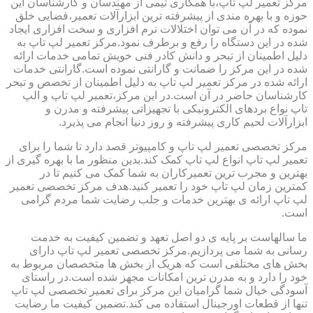
مرکز تعمیر لپ تاپ،با همکاری تیمی از مهندسان و کارشناسان این
حوزه و با بهره مندی از پیشرفته ترین ابزارآلات تعمیر،فضایی خلق
نموده که در آن می توان اختلالات نرم افزاری و سخت افزاری ایجاد
شده در این دستگاه را رفع و برطرف نمود.مرکز تعمیر لپ تاپ به
دلیل اطمینان از تبحر و دانش کادر فنی خویش تمامی خدمات ارائه
شده در این مرکز را ضمانت و گارانتی نموده است.گارانتی خدمات
ارائه شده در مرکز تعمیر لپ تاپ به دلیل اطمینان از تخصص و تبحر
کارشناسان حاضر در آن است.در این مرکز،تعمیر لپ تاپ و الپ
تاپ نواع بردهای الکترونیکی با تجهیزاتی پیشرفته و مدرن و
ابزارآلات لحیم کاری پیشرفته و روز دنیا انجام می پذیرد.
مرکز تخصصی تعمیر لپ تاپ و کامپیوتر قصد دارد تا شما را برای
تعمیر لپ تاپ انواع لپ تاپ کمک کند.بدین منظور ما با بهره گیری از
بهترین و مجرب ترین تعمیرکاران به شما کمک می کنیم تا در
کمترین زمان لپ تاپ خود را تعمیر کنید.هدف مرکز تخصصی تعمیر
لپ تاپ ارائه ی بهترین خدمات و جلب رضایت شما مردم گرامی
است.
ما سالهاست بر پایه ی دو اصل تعهد و تضمین کیفیت به خدمت
رسانی به شما می پردازیم.مرکز تخصصی تعمیر لپ تاپ دارای
بخش های مختلفی است که هریک از بخش ها متخصصان مربوط به
خود را دارد و به مدرن ترین امکانات مجهز شده است.در راستای
آسودگی خیال شما گرامیان این مرکز برای تعمیر تخصصی لپ تاپ
تنها از قطعات اورجینال استفاده می کند.تضمین کیفیت ما رضایت