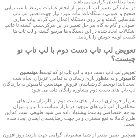
شما متقاضیان گرامی می باشد.
در نمایندگی تعمیر لپ تاپ پس از انجام عملیات مرتبط با عیب یابی
صحیح و اصولی دستگاه،اقدامات مورد نیاز جهت تعمیر لپ تاپ
شناسایی گشته و بر روی دستگاه اِعمال می گردند.پیاده سازی
اصولی و گام به گام مراحل تعمیر در این مرکز،سبب گشته تا غالب
اشکالات ایجاد شده در این دستگاه ها مرتفع گشته و لپ تاپ ها
کیفیت اولیه خویش را بازیابند.
تعویض لپ تاپ دست دوم با لپ تاپ نو
چیست؟
تعویض لپ تاپ دست دوم با لپ تاپ نو که توسط
مهندسین
کامپیوتر
و به منظور یاری رساندن به تمامی عزیزان انجام شده
است،ابتدا توسط کارشناسان فروش مهندسین کامپیوتر به دارندگان
لپ تاپ های دست دوم مشاوره رایگان داده می شود.
پس از خریداری لپ تاپ های دست دوم از کاربران مدل های
مختلفی از لپ تاپ های موجود در بازار متناسب با نیاز و میزان
بودجه اختصاصی،به شما پیشنهاد داده می شود.طبیعی است که این
طرح کاملا به نفع مشتری و در جهت رضایتمندی ایشان ایجاد شده
است.
همچنین ضمن تقدیر از شما مشتریان گرامی جهت بازدید روز افزون