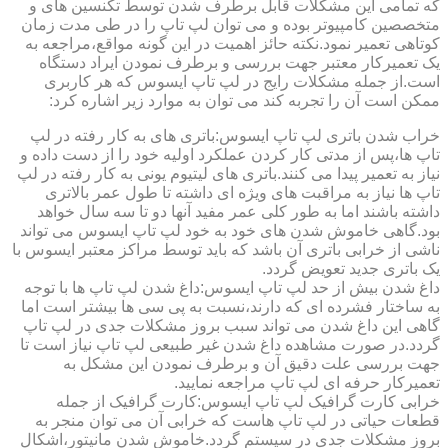
که تمامی این مشکلات قابل برطرف شدن توسط تکنسین های و
متخصصین کامپیوتر بوده و می توان لپ تاپ را در طی مدت زمان
کوتاهی تعمیر نمود.نکته حائز اهمیت در این گونه مواقع،مراجعه به
یک تعمیرکار معتبر جهت بررسی و برطرف نمودن ایراد دستگاه
است.از جمله مشکلات رایج در لپ تاپ ایسوس که هر کاربری
ممکن است آن را تجربه کند می توان به موارد زیر اشاره کرد:
خراب شدن باتری لپ تاپ ایسوس:باتری های به کار رفته در لپ
تاپ ها،پس از مدتی کار کردن عملکرد اولیه خود را از دست داده و
نیاز به تعمیر پیدا می کنند.باتری های لیتیوم یونی به کار رفته در لپ
تاپ ها نیاز به مراقبت های ویژه ای داشته تا طول عمر بالاتری
داشته باشند اما به طور کلی عمر مفید آنها دو تا سه سال خواهد
بود.گاهی خاموش شدن های خود به خود لپ تاپ ایسوس می تواند
ناشی از خرابی باتری آن باشد که باید توسط مراکز معتبر ایسوس با
یک باتری جدید تعویض گردد.
داغ شدن بیش از حد لپ تاپ ایسوس:داغ شدن لپ تاپ ها با توجه
به ساختار فشرده ای که دارند،نسبت به پی سی ها بیشتر است اما
گاهی این داغ شدن می تواند سبب بروز مشکلات جدی در لپ تاپ
گردد.در صورت مشاهده داغ شدن غیر طبیعی لپ تاپ نیاز است تا
جهت بررسی علت دقیق آن و برطرف نمودن این مشکل به
تعمیرکار حرفه ای لپ تاپ مراجعه نمایید.
خرابی کارت گرافیک لپ تاپ ایسوس:کارت گرافیک از جمله
قطعات حیاتی در لپ تاپ هاست که خرابی آن می توان منجر به
بروز مشکلات جدی در سیستم گردد.خاموش شدن مانیتور،اشکال