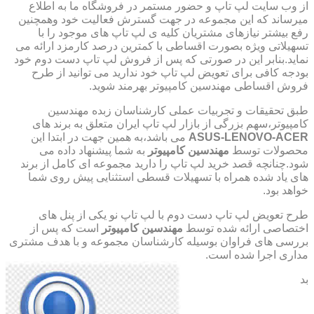
از وب سایت لپ تاپ و حضور مستمر در فروشگاه ما به اطلاع
میرساند که این مجموعه در جهت گسترش فعالیت خود وهمچنین
رفع بیشتر نیازهای مشتریان کلیه ی لپ تاپ های موجود را با
تسهیلاتی ویژه بصورت اقساطی با کمترین درصد کارمزد ارائه می
نماید.بنابر این در صورتی که پس از فروش لپ تاپ دست دوم خود
بودجه کافی برای تعویض لپ تاپ خود ندارید می توانید از طرح
فروش اقساطی مهندسین کامپیوتر بهرمند شوید.
طبق تحقیقات و تجربیات عملی کارشناسان زبده مهندسین
کامپیوتر،سهم بزرگی از بازار لپ تاپ ایران متعلق به برند های
ASUS-LENOVO-ACER
می باشد،به همین جهت در ابتدا این
محصولات توسط
مهندسین کامپیوتر
به شما پیشنهاد داده می
شود.چنانچه قصد خرید لپ تاپ را دارید مجموعه ای کامل از برند
های یاد شده همراه با تسهیلات قسطی استثنایی پیش روی شما
خواهد بود.
طرح تعویض لپ تاپ دست دوم با لپ تاپ نو یکی از پنل های
اختصاصی ارائه شده توسط
مهندسین کامپیوتر
است که پس از
بررسی های فراوان بوسیله کارشناسان مجموعه و با هدف مشتری
مداری اجرا شده است.
بد