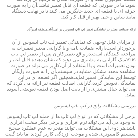
شود.اما در صورتی که قطعه ای قابل تعمیر نباشد،آن را به صورت
حرفه ای با قطعه ای جدید جایگزین می کنند تا در نهایت دستگاه
مانند سابق و حتی بهتر از قبل کار کند.
ارائه ضمانت معتبر در نمایندگی تعمیر لپ تاپ ایسوس در امیرآباد،منطقه امیرآباد
از مزایای قابل توجهی که نمایندگی تعمیر لپ تاپ ایسوس از آن
برخوردار است،ارائه ضمانت نامه و یا گارانتی معتبر تعمیرات به
مراجعه کنندگان است.در واقع تعمیرکاران پس از تعمیر لپ تاپ
asus،یک گارانتی به مشتری می دهند که نشان دهنده قابل اعتبار
بودن تعمیرات است و با استفاده از آن،کاربر می تواند در صورت
مشاهده مجدد مشکل مشابه در سیستم،آن را به صورت رایگان
توسط این نمایندگی تعمیر نماید.همچنین اگر قطعه ای در این
نمایندگی تعویض گردد،گارانتی اصالت قطعه نیز ارائه می گردد که
می تواند خیال مشتری را از بابت اصل بودن قطعه تعویضی آسوده
نماید.
بررسی مشکلات رایج در لپ تاپ ایسوس
برخی از مشکلاتی که در انواع لپ تاپ ها از جمله لپ تاپ ایسوس
به وجود می آید می تواند نرم افزاری و برخی دیگر سخت افزاری
باشد.هر دوی این مشکلات می توانند منجر به عدم عملکرد صحیح
سیستم کامپیوتری شده و موجب آزردگی کاربر گردند اما باید گفت