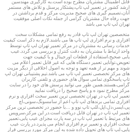
قابل اطمینال مشتریان مطرح بوده است.به کارگیری مهندسین
ارشد کشور در تعمیر لپ تاپ،پشتکار پرسنل و تلاش های مستمر
آنان،تصمیم گیری های صحیح مدیریت مرکز و قدم برداشتن در
جهت رفاه حال مشتریان گرامی از جمله نکات اصلی موفقیت
تهران لپ تاپ می باشد
متخصصین تهران لپ تاپ قادر به رفع تمامی مشکلات سخت
افزاری و نرم افزاری لپ تاپ ها می باشند.لازم به ذکر است کیفیت
خدمات رسانی به مشتریان در مرکز تعمیر تهران لپ تاپ توسط
واحد ارتباط با مشتریان به دقت کنترل و بررسی می گردد.عیب
یابی صحیح،استفاده از قطعات اورجینال و با کیفیت جهت
تعویض،توانایی تعمیر دستگاه هایی که غیر قابل تعمیر اعلام می
شوند و مهم تر از همه تعهد و توجه به اصول اخلاقی از دیگر مزیت
های مرکز تخصصی تعمیر لپ تاپ می باشد.تیم پشتیبانی تهران لپ
تاپ پاسخگوی تمامی سوال های حضوری و تلفنی کاربران
گرامی،هستند.همین طور می توانید پرسش های خود را در سایت
مرکز مطرح نمود ه و پاسخ صحیح را دریافت نمایید
تعمیر لپ تاپ در تهران تخصصی ترین تعمیر سخت افزاری و نرم
افزاری تمامی برندهای لپ تاپ اعم از سامسونگ،سونی،اچ
پی،ایسر،دل،اپل،للپ تاپ نوو و …با حضور در تخصصی ترین مرکز
تعمیر لپ تاپ در تهران قابل دریافت است.در این مرکز،سرویس
های مرتبط با تعمیر لپ تاپ در سه پارت مجزای عیب یابی،تعمیر
سخت افزاری و تعمیر نرم افزاری انجام می پذیرد.در پارت عیب
یابی،لپ تاپ های تحویل داده شده به این مرکز مورد بررسی قرار