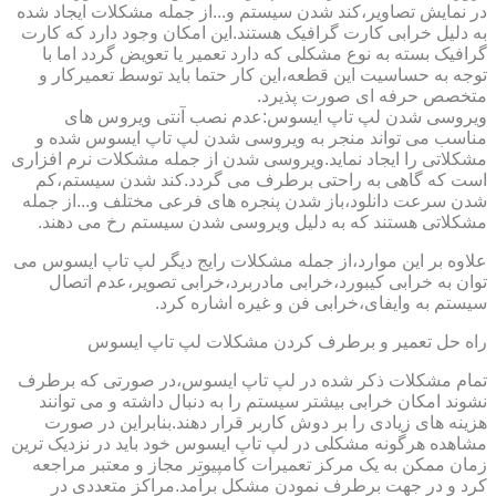
در نمایش تصاویر،کند شدن سیستم و...از جمله مشکلات ایجاد شده
به دلیل خرابی کارت گرافیک هستند.این امکان وجود دارد که کارت
گرافیک بسته به نوع مشکلی که دارد تعمیر یا تعویض گردد اما با
توجه به حساسیت این قطعه،این کار حتما باید توسط تعمیرکار و
متخصص حرفه ای صورت پذیرد.
ویروسی شدن لپ تاپ ایسوس:عدم نصب آنتی ویروس های
مناسب می تواند منجر به ویروسی شدن لپ تاپ ایسوس شده و
مشکلاتی را ایجاد نماید.ویروسی شدن از جمله مشکلات نرم افزاری
است که گاهی به راحتی برطرف می گردد.کند شدن سیستم،کم
شدن سرعت دانلود،باز شدن پنجره های فرعی مختلف و...از جمله
مشکلاتی هستند که به دلیل ویروسی شدن سیستم رخ می دهند.
علاوه بر این موارد،از جمله مشکلات رایج دیگر لپ تاپ ایسوس می
توان به خرابی کیبورد،خرابی مادربرد،خرابی تصویر،عدم اتصال
سیستم به وایفای،خرابی فن و غیره اشاره کرد.
راه حل تعمیر و برطرف کردن مشکلات لپ تاپ ایسوس
تمام مشکلات ذکر شده در لپ تاپ ایسوس،در صورتی که برطرف
نشوند امکان خرابی بیشتر سیستم را به دنبال داشته و می توانند
هزینه های زیادی را بر دوش کاربر قرار دهند.بنابراین در صورت
مشاهده هرگونه مشکلی در لپ تاپ ایسوس خود باید در نزدیک ترین
زمان ممکن به یک مرکز تعمیرات کامپیوتر مجاز و معتبر مراجعه
کرد و در جهت برطرف نمودن مشکل برآمد.مراکز متعددی در