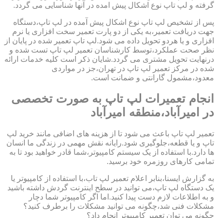
گرفته و لپ تاپ نوع اشکال پیش امده در آنها شناسایی می گردد.
پس از تشخیص لپ تاپ نوع اشکال پیش آمده در لپ تاپ،دستگاه
جهت دریافت تعمیر،به یکی از دو پارت تعمیر سخت افزاری یا نرم
افزاری و یا هردو تحویل داده می شود.لپ تاپ تعمیر شده در پایان از
نظر صحت عملکرد،توسط کارشناسان تعمیر لپ تاپ تست شده و
درنهایت تحویل مشتری می گردد.شایان ذکر است کلیه خدمات ارائه
شده در مرکز تعمیر لپ تاپ در تهران،جز در مواردی
معدود،مشمول گارانتی و ضمانت است.
انجام تعمیرات لپ تاپ به صورت تخصصی
در امیرآباد،منطقه امیرآباد
تعمیر لپ تاپ باعث می شود تا از هزینه های اضافی مانند خرید لپ
تاپ و یا قطعه،جلوگیری شود.رایانه نقش مهمی در زندگی ما انسان
ها دارد.با استفاده از یک سیستم کامپیوتر،شما قادر خواهید بود تا به
تمامی کارهای روزمره خود برسید.
به گزارش ایسنا،بنابر اعلام تعمیر لپ تاب،با استفاده از کامپیوتر یا
یک دستگاه لپ تاپ،می توانید در سطح اینترنت گردش داشته باشید
و به اطلاعات لازم دست پیدا کنید.اما اگر کامپیوتر شما دچار
مشکلات فنی شد،چگونه می توانید مشکلات را برطرف کنید؟
چگونه می توان تعمیر کامپیوتر انجام داد؟