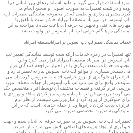
مورد استفاده قرار می گیرد بر طبق استانداردهای بین المللی دنیا
بوده و در نتیجه تعمیرات به صورت اصولی و صحیح انجام می
گیرد.مشتری مداری و نظمی که در مجموعه نمایندگی تعمیرات لپ
تاپ ایسوس در امیرآباد،منطقه امیرآباد حاکم است،با تلفیق با
مهارت های فنی و تجهیزات حرفه ای،باعث شده تا مراجعه به این
نمایندگی در هنگام خرابی لپ تاپ ایسوس در اولویت باشد.
خدمات نمایندگی تعمیر لپ تاپ ایسوس در امیرآباد،منطقه امیرآباد
تنها تعمیرات در زمره خدمات ارائه شده توسط نمایندگی تعمیر لپ
تاپ ایسوس در امیرآباد،منطقه امیرآباد قرار نمی گیرد و این
مجموعه خدمات متعدد دیگری را در اختیار مراجعه کنندگان قرار
می دهد.در بسیاری از مواقع لپ تاپ ایسوس نیاز به تعمیر ندارد و
افراد برای جلوگیری از بروز خرابی،اقدام به سرویس کردن آن می
نمایند.در واقع برای لپ تاپ لپ تاپ ایسوس از جهات مختلف مورد
بررسی قرار گرفته و قطعات مختلف آن توسط افراد متخصص چک
می گردند.بررسی فن لپ تاپ ایسوس،تمیز کردن منافذ و ورودی ها
برای جلوگیری از ورود گرد و غبار،بررسی سیستم از نظر نرم
افزاری،آپدیت کردن درایوها و...از جمله خدماتی است که در این
نمایندگی به صورت تخصصی صورت می گیرد.
تعمیرات لپ تاپ ایسوس نیز به صورت حرفه ای انجام شده و جهت
جلوگیری از ایجاد هزینه های اضافی تلاش می شود تا از تعویض
قطعه جلوگیری شده و در صورت امکان به ترمیم آن پرداخته