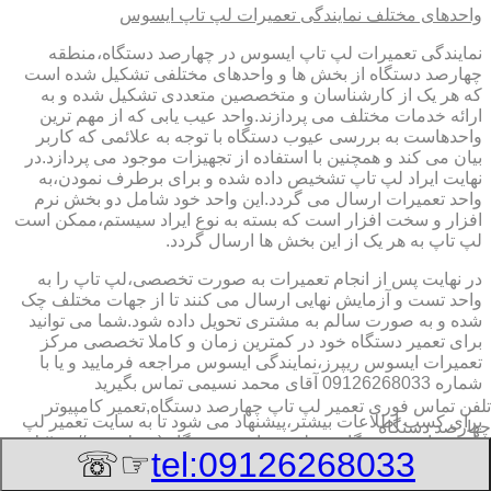
واحدهای مختلف نمایندگی تعمیرات لپ تاپ ایسوس
نمایندگی تعمیرات لپ تاپ ایسوس در چهارصد دستگاه،منطقه
چهارصد دستگاه از بخش ها و واحدهای مختلفی تشکیل شده است
که هر یک از کارشناسان و متخصصین متعددی تشکیل شده و به
ارائه خدمات مختلف می پردازند.واحد عیب یابی که از مهم ترین
واحدهاست به بررسی عیوب دستگاه با توجه به علائمی که کاربر
بیان می کند و همچنین با استفاده از تجهیزات موجود می پردازد.در
نهایت ایراد لپ تاپ تشخیص داده شده و برای برطرف نمودن،به
واحد تعمیرات ارسال می گردد.این واحد خود شامل دو بخش نرم
افزار و سخت افزار است که بسته به نوع ایراد سیستم،ممکن است
لپ تاپ به هر یک از این بخش ها ارسال گردد.
در نهایت پس از انجام تعمیرات به صورت تخصصی،لپ تاپ را به
واحد تست و آزمایش نهایی ارسال می کنند تا از جهات مختلف چک
شده و به صورت سالم به مشتری تحویل داده شود.شما می توانید
برای تعمیر دستگاه خود در کمترین زمان و کاملا تخصصی مرکز
تعمیرات ایسوس ریپرز،نمایندگی ایسوس مراجعه فرمایید و یا با
شماره 09126268033 آقای محمد نسیمی تماس بگیرید
تلفن تماس فوری
تعمیر لپ تاپ چهارصد دستگاه,تعمیر کامپیوتر
برای کسب اطلاعات بیشتر،پیشنهاد می شود تا به سایت تعمیر لپ
چهارصد دستگاه
تاب چهارصد دستگاه،منطقه چهارصد دستگاه (https://www.lap-
☞☏
tel:09126268033
repair.ir)مراجعه کنید و یا اینکه با شماره های ذکر شده در اول
مقاله،تماس بگیرید.