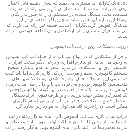
asus،یک گارانتی به مشتری می دهند که نشان دهنده قابل اعتبار
بودن تعمیرات است و با استفاده از آن،کاربر می تواند در صورت
مشاهده مجدد مشکل مشابه در سیستم،آن را به صورت رایگان
توسط این نمایندگی تعمیر نماید.همچنین اگر قطعه ای در این
نمایندگی تعویض گردد،گارانتی اصالت قطعه نیز ارائه می گردد که
می تواند خیال مشتری را از بابت اصل بودن قطعه تعویضی آسوده
نماید.
بررسی مشکلات رایج در لپ تاپ ایسوس
برخی از مشکلاتی که در انواع لپ تاپ ها از جمله لپ تاپ ایسوس
به وجود می آید می تواند نرم افزاری و برخی دیگر سخت افزاری
باشد.هر دوی این مشکلات می توانند منجر به عدم عملکرد صحیح
سیستم کامپیوتری شده و موجب آزردگی کاربر گردند اما باید گفت
که تمامی این مشکلات قابل برطرف شدن توسط تکنسین های و
متخصصین کامپیوتر بوده و می توان لپ تاپ را در طی مدت زمان
کوتاهی تعمیر نمود.نکته حائز اهمیت در این گونه مواقع،مراجعه به
یک تعمیرکار معتبر جهت بررسی و برطرف نمودن ایراد دستگاه
است.از جمله مشکلات رایج در لپ تاپ ایسوس که هر کاربری
ممکن است آن را تجربه کند می توان به موارد زیر اشاره کرد:
خراب شدن باتری لپ تاپ ایسوس:باتری های به کار رفته در لپ
تاپ ها،پس از مدتی کار کردن عملکرد اولیه خود را از دست داده و
نیاز به تعمیر پیدا می کنند.باتری های لیتیوم یونی به کار رفته در لپ