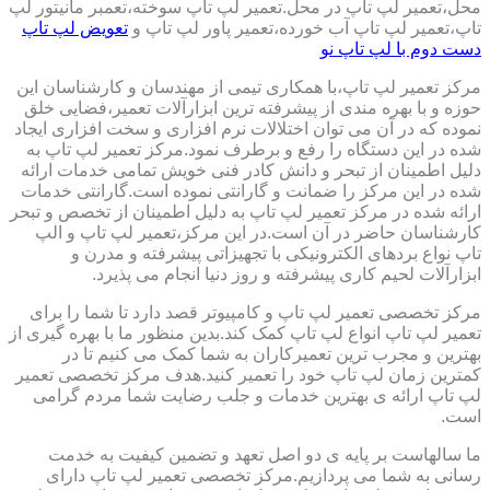
محل،تعمیر لپ تاپ در محل.تعمیر لپ تاپ سوخته،تعمبر مانیتور لپ
تاپ،تعمیر لپ تاپ آب خورده،تعمیر پاور لپ تاپ و
تعویض لپ تاپ
دست دوم با لپ تاپ نو
مرکز تعمیر لپ تاپ،با همکاری تیمی از مهندسان و کارشناسان این
حوزه و با بهره مندی از پیشرفته ترین ابزارآلات تعمیر،فضایی خلق
نموده که در آن می توان اختلالات نرم افزاری و سخت افزاری ایجاد
شده در این دستگاه را رفع و برطرف نمود.مرکز تعمیر لپ تاپ به
دلیل اطمینان از تبحر و دانش کادر فنی خویش تمامی خدمات ارائه
شده در این مرکز را ضمانت و گارانتی نموده است.گارانتی خدمات
ارائه شده در مرکز تعمیر لپ تاپ به دلیل اطمینان از تخصص و تبحر
کارشناسان حاضر در آن است.در این مرکز،تعمیر لپ تاپ و الپ
تاپ نواع بردهای الکترونیکی با تجهیزاتی پیشرفته و مدرن و
ابزارآلات لحیم کاری پیشرفته و روز دنیا انجام می پذیرد.
مرکز تخصصی تعمیر لپ تاپ و کامپیوتر قصد دارد تا شما را برای
تعمیر لپ تاپ انواع لپ تاپ کمک کند.بدین منظور ما با بهره گیری از
بهترین و مجرب ترین تعمیرکاران به شما کمک می کنیم تا در
کمترین زمان لپ تاپ خود را تعمیر کنید.هدف مرکز تخصصی تعمیر
لپ تاپ ارائه ی بهترین خدمات و جلب رضایت شما مردم گرامی
است.
ما سالهاست بر پایه ی دو اصل تعهد و تضمین کیفیت به خدمت
رسانی به شما می پردازیم.مرکز تخصصی تعمیر لپ تاپ دارای