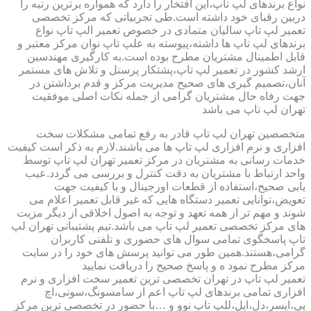
نواع برندهای لپ تاپ،این افتخار را دارد که همواره برترین رتبه را
دربین رقبای خود داشته است.طی تجربیاتی که مرکز تخصصی
تعمیر لپ تاپ سالیان متمادی در خصوص تعمیر الپ تاپ نواع
برندهای لپ تاپ ها داشته،پیوسته به علپ تاپ نوان مرکز معتبر و
قابل اطمینال مشتریان مطرح بوده است.به کارگیری مهندسین
ارشد کشور در تعمیر لپ تاپ،پشتکار پرسنل و تلاش های مستمر
آنان،تصمیم گیری های صحیح مدیریت مرکز و قدم برداشتن در
جهت رفاه حال مشتریان گرامی از جمله نکات اصلی موفقیت
تهران لپ تاپ می باشد
متخصصین تهران لپ تاپ قادر به رفع تمامی مشکلات سخت
افزاری و نرم افزاری لپ تاپ ها می باشند.لازم به ذکر است کیفیت
خدمات رسانی به مشتریان در مرکز تعمیر تهران لپ تاپ توسط
واحد ارتباط با مشتریان به دقت کنترل و بررسی می گردد.عیب
یابی صحیح،استفاده از قطعات اورجینال و با کیفیت جهت
تعویض،توانایی تعمیر دستگاه هایی که غیر قابل تعمیر اعلام می
شوند و مهم تر از همه تعهد و توجه به اصول اخلاقی از دیگر مزیت
های مرکز تخصصی تعمیر لپ تاپ می باشد.تیم پشتیبانی تهران لپ
تاپ پاسخگوی تمامی سوال های حضوری و تلفنی کاربران
گرامی،هستند.همین طور می توانید پرسش های خود را در سایت
مرکز مطرح نمود ه و پاسخ صحیح را دریافت نمایید
تعمیر لپ تاپ در تهران تخصصی ترین تعمیر سخت افزاری و نرم
افزاری تمامی برندهای لپ تاپ اعم از سامسونگ،سونی،اچ
پی،ایسر،دل،اپل،للپ تاپ نوو و …با حضور در تخصصی ترین مرکز