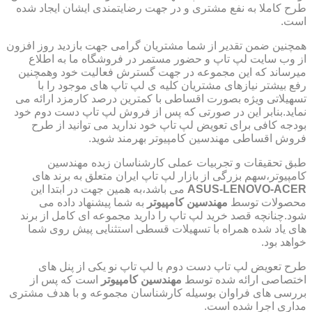
طرح کاملا به نفع مشتری و در جهت رضایتمندی ایشان ایجاد شده
است.
همچنین ضمن تقدیر از شما مشتریان گرامی جهت بازدید روز افزون
از وب سایت لپ تاپ و حضور مستمر در فروشگاه ما به اطلاع
میرساند که این مجموعه در جهت گسترش فعالیت خود وهمچنین
رفع بیشتر نیازهای مشتریان کلیه ی لپ تاپ های موجود را با
تسهیلاتی ویژه بصورت اقساطی با کمترین درصد کارمزد ارائه می
نماید.بنابر این در صورتی که پس از فروش لپ تاپ دست دوم خود
بودجه کافی برای تعویض لپ تاپ خود ندارید می توانید از طرح
فروش اقساطی مهندسین کامپیوتر بهرمند شوید.
طبق تحقیقات و تجربیات عملی کارشناسان زبده مهندسین
کامپیوتر،سهم بزرگی از بازار لپ تاپ ایران متعلق به برند های
ASUS-LENOVO-ACER
می باشد،به همین جهت در ابتدا این
محصولات توسط
مهندسین کامپیوتر
به شما پیشنهاد داده می
شود.چنانچه قصد خرید لپ تاپ را دارید مجموعه ای کامل از برند
های یاد شده همراه با تسهیلات قسطی استثنایی پیش روی شما
خواهد بود.
طرح تعویض لپ تاپ دست دوم با لپ تاپ نو یکی از پنل های
اختصاصی ارائه شده توسط
مهندسین کامپیوتر
است که پس از
بررسی های فراوان بوسیله کارشناسان مجموعه و با هدف مشتری
مداری اجرا شده است.