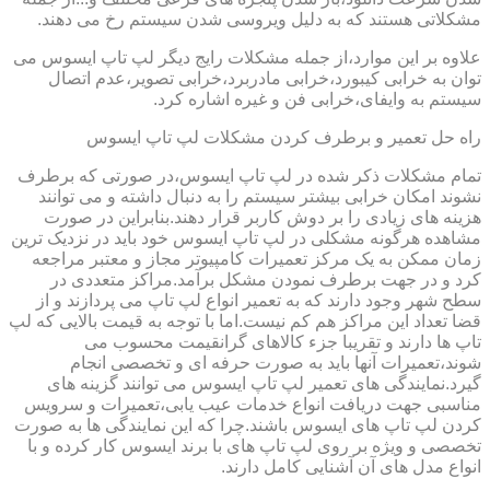
مشکلاتی هستند که به دلیل ویروسی شدن سیستم رخ می دهند.
علاوه بر این موارد،از جمله مشکلات رایج دیگر لپ تاپ ایسوس می
توان به خرابی کیبورد،خرابی مادربرد،خرابی تصویر،عدم اتصال
سیستم به وایفای،خرابی فن و غیره اشاره کرد.
راه حل تعمیر و برطرف کردن مشکلات لپ تاپ ایسوس
تمام مشکلات ذکر شده در لپ تاپ ایسوس،در صورتی که برطرف
نشوند امکان خرابی بیشتر سیستم را به دنبال داشته و می توانند
هزینه های زیادی را بر دوش کاربر قرار دهند.بنابراین در صورت
مشاهده هرگونه مشکلی در لپ تاپ ایسوس خود باید در نزدیک ترین
زمان ممکن به یک مرکز تعمیرات کامپیوتر مجاز و معتبر مراجعه
کرد و در جهت برطرف نمودن مشکل برآمد.مراکز متعددی در
سطح شهر وجود دارند که به تعمیر انواع لپ تاپ می پردازند و از
قضا تعداد این مراکز هم کم نیست.اما با توجه به قیمت بالایی که لپ
تاپ ها دارند و تقریبا جزء کالاهای گرانقیمت محسوب می
شوند،تعمیرات آنها باید به صورت حرفه ای و تخصصی انجام
گیرد.نمایندگی های تعمیر لپ تاپ ایسوس می توانند گزینه های
مناسبی جهت دریافت انواع خدمات عیب یابی،تعمیرات و سرویس
کردن لپ تاپ های ایسوس باشند.چرا که این نمایندگی ها به صورت
تخصصی و ویژه بر روی لپ تاپ های با برند ایسوس کار کرده و با
انواع مدل های آن آشنایی کامل دارند.