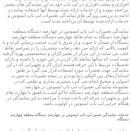
افزاری و سخت افزاری در لپ تاپ خود،به این نمایندگی های معتبر
مراجعه نموده و از خدمات ارائه شده توسط آنها استفاده نمایند.در
ادامه به بررسی ویژگی های نمایندگی تعمیرات لپ تاپ ایسوس و
خدمات ارائه شده توسط آن پرداخته شده است.
نمایندگی تعمیرات لپ تاپ ایسوس در چهارصد دستگاه،منطقه
چهارصد دستگاه به تمام نقاط چهارصد دستگاه،منطقه چهارصد
دستگاه از شمال تا جنوب و از شرق تا غرب خدمت رسانی کرده و با
کیفیت بالایی که ارائه می دهد،رضایت مشتریان را در سراسر نقاط
جلب می نماید.در این مرکز از تعمیرکاران و متخصصینی بهره گرفته
شده است که سالها سابقه کار کردن در این حوزه را داشته و دارای
تحصیلات مرتبط با این حرفه هستند.ابزار کار و تجهیزاتی که در این
نمایندگی جهت تعمیرات مورد استفاده قرار می گیرد بر طبق
استانداردهای بین المللی دنیا بوده و در نتیجه تعمیرات به صورت
اصولی و صحیح انجام می گیرد.مشتری مداری و نظمی که در
مجموعه نمایندگی تعمیرات لپ تاپ ایسوس در چهارصد
دستگاه،منطقه چهارصد دستگاه حاکم است،با تلفیق با مهارت های
فنی و تجهیزات حرفه ای،باعث شده تا مراجعه به این نمایندگی در
هنگام خرابی لپ تاپ ایسوس در اولویت باشد.
خدمات نمایندگی تعمیر لپ تاپ ایسوس در چهارصد دستگاه،منطقه چهارصد
دستگاه
تنها تعمیرات در زمره خدمات ارائه شده توسط نمایندگی تعمیر لپ