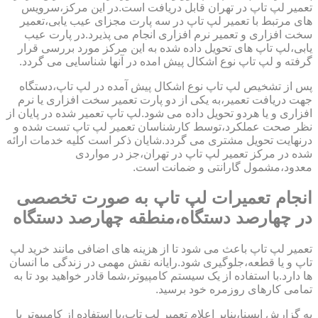
تعمیر لپ تاپ در تهران قابل دریافت است.در این مرکز،سرویس
های مرتبط با تعمیر لپ تاپ در سه پارت مجزای عیب یابی،تعمیر
سخت افزاری و تعمیر نرم افزاری انجام می پذیرد.در پارت عیب
یابی،لپ تاپ های تحویل داده شده به این مرکز مورد بررسی قرار
گرفته و لپ تاپ نوع اشکال پیش امده در آنها شناسایی می گردد.
پس از تشخیص لپ تاپ نوع اشکال پیش آمده در لپ تاپ،دستگاه
جهت دریافت تعمیر،به یکی از دو پارت تعمیر سخت افزاری یا نرم
افزاری و یا هردو تحویل داده می شود.لپ تاپ تعمیر شده در پایان از
نظر صحت عملکرد،توسط کارشناسان تعمیر لپ تاپ تست شده و
درنهایت تحویل مشتری می گردد.شایان ذکر است کلیه خدمات ارائه
شده در مرکز تعمیر لپ تاپ در تهران،جز در مواردی
معدود،مشمول گارانتی و ضمانت است.
انجام تعمیرات لپ تاپ به صورت تخصصی
در چهارصد دستگاه،منطقه چهارصد دستگاه
تعمیر لپ تاپ باعث می شود تا از هزینه های اضافی مانند خرید لپ
تاپ و یا قطعه،جلوگیری شود.رایانه نقش مهمی در زندگی ما انسان
ها دارد.با استفاده از یک سیستم کامپیوتر،شما قادر خواهید بود تا به
تمامی کارهای روزمره خود برسید.
به گزارش ایسنا،بنابر اعلام تعمیر لپ تاب،با استفاده از کامپیوتر یا