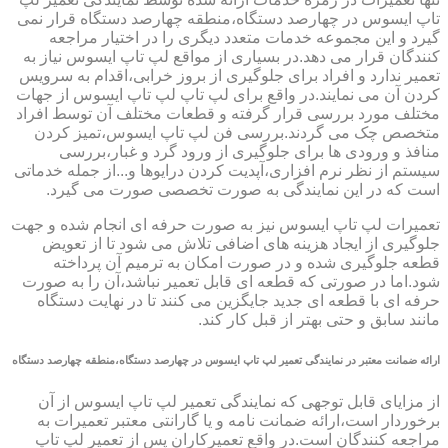
تاپ ایسوس در چهارصد دستگاه،منطقه چهارصد دستگاه قرار نمی
گیرد و این مجموعه خدمات متعدد دیگری را در اختیار مراجعه
کنندگان قرار می دهد.در بسیاری از مواقع لپ تاپ ایسوس نیاز به
تعمیر ندارد و افراد برای جلوگیری از بروز خرابی،اقدام به سرویس
کردن آن می نمایند.در واقع برای لپ تاپ لپ تاپ ایسوس از جهات
مختلف مورد بررسی قرار گرفته و قطعات مختلف آن توسط افراد
متخصص چک می گردند.بررسی فن لپ تاپ ایسوس،تمیز کردن
منافذ و ورودی ها برای جلوگیری از ورود گرد و غبار،بررسی
سیستم از نظر نرم افزاری،آپدیت کردن درایوها و...از جمله خدماتی
است که در این نمایندگی به صورت تخصصی صورت می گیرد.
تعمیرات لپ تاپ ایسوس نیز به صورت حرفه ای انجام شده و جهت
جلوگیری از ایجاد هزینه های اضافی تلاش می شود تا از تعویض
قطعه جلوگیری شده و در صورت امکان به ترمیم آن پرداخته
شود.اما در صورتی که قطعه ای قابل تعمیر نباشد،آن را به صورت
حرفه ای با قطعه ای جدید جایگزین می کنند تا در نهایت دستگاه
مانند سابق و حتی بهتر از قبل کار کند.
ارائه ضمانت معتبر در نمایندگی تعمیر لپ تاپ ایسوس در چهارصد دستگاه،منطقه چهارصد دستگاه
از مزایای قابل توجهی که نمایندگی تعمیر لپ تاپ ایسوس از آن
برخوردار است،ارائه ضمانت نامه و یا گارانتی معتبر تعمیرات به
مراجعه کنندگان است.در واقع تعمیرکاران پس از تعمیر لپ تاپ