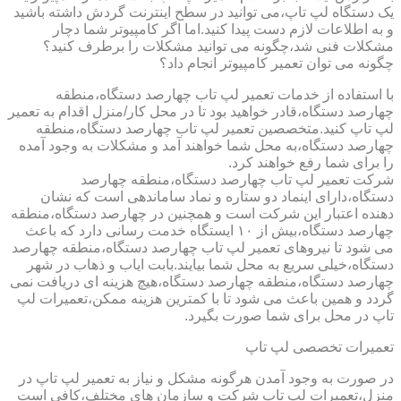
یک دستگاه لپ تاپ،می توانید در سطح اینترنت گردش داشته باشید
و به اطلاعات لازم دست پیدا کنید.اما اگر کامپیوتر شما دچار
مشکلات فنی شد،چگونه می توانید مشکلات را برطرف کنید؟
چگونه می توان تعمیر کامپیوتر انجام داد؟
با استفاده از خدمات تعمیر لپ تاب چهارصد دستگاه،منطقه
چهارصد دستگاه،قادر خواهید بود تا در محل کار/منزل اقدام به تعمیر
لپ تاپ کنید.متخصصین تعمیر لپ تاب چهارصد دستگاه،منطقه
چهارصد دستگاه،به محل شما خواهند آمد و مشکلات به وجود آمده
را برای شما رفع خواهند کرد.
شرکت تعمیر لپ تاب چهارصد دستگاه،منطقه چهارصد
دستگاه،دارای اینماد دو ستاره و نماد ساماندهی است که نشان
دهنده اعتبار این شرکت است و همچنین در چهارصد دستگاه،منطقه
چهارصد دستگاه،بیش از ۱۰ ایستگاه خدمت رسانی دارد که باعث
می شود تا نیروهای تعمیر لپ تاب چهارصد دستگاه،منطقه چهارصد
دستگاه،خیلی سریع به محل شما بیایند.بابت ایاب و ذهاب در شهر
چهارصد دستگاه،منطقه چهارصد دستگاه،هیچ هزینه ای دریافت نمی
گردد و همین باعث می شود تا با کمترین هزینه ممکن،تعمیرات لپ
تاپ در محل برای شما صورت بگیرد.
تعمیرات تخصصی لپ تاپ
در صورت به وجود آمدن هرگونه مشکل و نیاز به تعمیر لپ تاپ در
منزل،تعمیرات لپ تاپ شرکت و سازمان های مختلف،کافی است