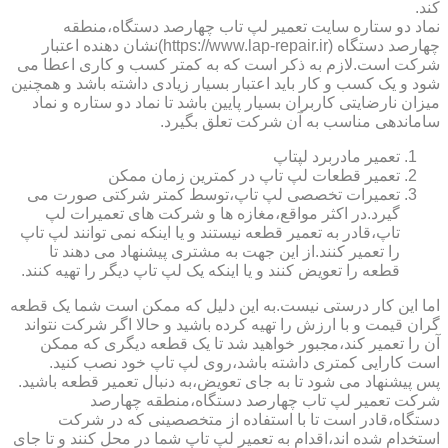
کند.
نماد دو ستاره سایت تعمیر لپ تاب چهارصد دستگاه،منطقه
چهارصد دستگاه (https://www.lap-repair.ir)نشان دهنده اعتبار
شرکت است.لازم به ذکر است که به کمتر کسب و کاری اعطا می
شود و یک کسب و کار باید اعتبار بسیار زیادی داشته باشد و همچنین
میزان نارضایتی کاربران بسیار پایین باشد تا نماد دو ستاره و نماد
ساماندهی مناسب به آن شرکت تعلق بگیرد.
تعمیر مادربرد لپتاپ
تعمیر قطعات لپ تاپ در کمترین زمان ممکن
تعمیرات تخصصی لپ تاپ،توسط کمتر شرکتی صورت می
گیرد.در اکثر مواقع،مغازه ها و شرکت های تعمیرات لپ
تاپ،قادر به تعمیر قطعه نیستند و یا اینکه نمی توانند لپ تاپ
را تعمیر کنند.از این جهت به مشتری پیشنهاد می دهند تا
قطعه را تعویض کنند و یا اینکه یک لپ تاپ دیگر را تهیه کنند.
اما این کار درستی نیست.به این دلیل که ممکن است شما یک قطعه
گران قیمت و با ارزش را تهیه کرده باشید و حالا اگر شرکت نتواند
آن را تعمیر کند،مجبور خواهید شد تا یک قطعه دیگری که ممکن
است کارایی کمتری داشته باشد،روی لپ تاپ خود نصب کنید.
پس پیشنهاد می شود تا به جای تعویض،به دنبال تعمیر قطعه باشید.
شرکت تعمیر لپ تاب چهارصد دستگاه،منطقه چهارصد
دستگاه،قادر است تا با استفاده از متخصصینی که در شرکت
استخدام شده اند،اقدام به تعمیر لپ تاپ شما در محل کنند و تا جای