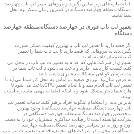
تا با شماره های زیر تماس بگیرید و نیروهای تعمیر لپ تاب چهارصد
دستگاه،منطقه چهارصد دستگاه،در کمترین زمان ممکن،به محل
شما بیایند.
تعمیر لپ تاپ فوری در چهارصد دستگاه،منطقه چهارصد
دستگاه
اگر قصد دارید تا تعمیر لپ تاپ با بهترین کیفیت ممکن صورت
بگیرد،باید به نیروهایی که قصد دارند تا لپ تاپ شما را تعمیر
کنند،اطمینان داشته باشید.
بسیاری از شرکت هایی که اقدام به تعمیرات لپ تاپ در محل می
کنند،کیفیت کار پایینی دارند و باعث می شود تا لپ تاپ شما در
مدت زمان کوتاهی،مشکلات بیشتری داشته باشد.
به فرض مثال،یک نیروی ضعیف و آماتور به محل کار شما می آید تا
تعمیر لپ تاپ انجام دهد و با انجام تعمیر CPU،باعث می شود تا
هارد شما دچار مشکل شود و یا اینکه قطعات مهمی مانند رم،آسیب
ببینند.
بنابراین،باید از استخدام اینگونه افراد،پرهیز کنید.خدمات تعمیر لپ
تاب چهارصد دستگاه،منطقه چهارصد دستگاه،با وجود بهترین
متخصصین چهارصد دستگاه،منطقه چهارصد دستگاهی در
شرکت،توانسته است تا رضایت حداکثری مشتریان خود را به دست
آورد و روزانه در سراسر چهارصد دستگاه،منطقه چهارصد
دستگاه،در محل و در شرکت های مختلف،اقدام به تعمیرات لپ تاپ