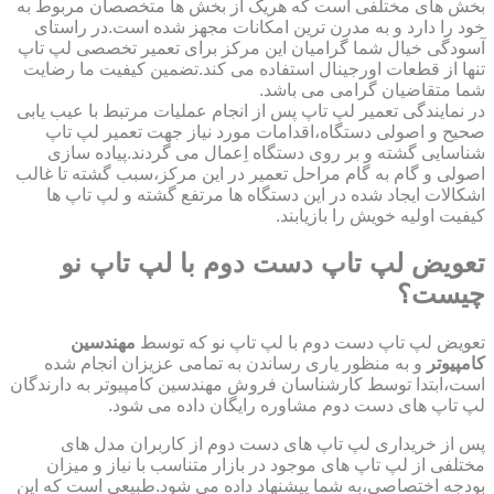
بخش های مختلفی است که هریک از بخش ها متخصصان مربوط به
خود را دارد و به مدرن ترین امکانات مجهز شده است.در راستای
آسودگی خیال شما گرامیان این مرکز برای تعمیر تخصصی لپ تاپ
تنها از قطعات اورجینال استفاده می کند.تضمین کیفیت ما رضایت
شما متقاضیان گرامی می باشد.
در نمایندگی تعمیر لپ تاپ پس از انجام عملیات مرتبط با عیب یابی
صحیح و اصولی دستگاه،اقدامات مورد نیاز جهت تعمیر لپ تاپ
شناسایی گشته و بر روی دستگاه اِعمال می گردند.پیاده سازی
اصولی و گام به گام مراحل تعمیر در این مرکز،سبب گشته تا غالب
اشکالات ایجاد شده در این دستگاه ها مرتفع گشته و لپ تاپ ها
کیفیت اولیه خویش را بازیابند.
تعویض لپ تاپ دست دوم با لپ تاپ نو
چیست؟
تعویض لپ تاپ دست دوم با لپ تاپ نو که توسط
مهندسین
کامپیوتر
و به منظور یاری رساندن به تمامی عزیزان انجام شده
است،ابتدا توسط کارشناسان فروش مهندسین کامپیوتر به دارندگان
لپ تاپ های دست دوم مشاوره رایگان داده می شود.
پس از خریداری لپ تاپ های دست دوم از کاربران مدل های
مختلفی از لپ تاپ های موجود در بازار متناسب با نیاز و میزان
بودجه اختصاصی،به شما پیشنهاد داده می شود.طبیعی است که این