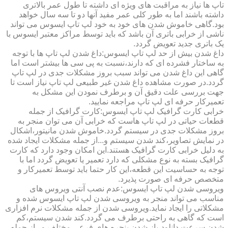
تاپ ها نیاز به مراقبت های ویژه ای داشته تا طول عمر بالاتری
داشته باشند اما به طور کلی عمر مفید آنها دو تا سه سال خواهد
بود.گاهی خاموش شدن های خود به خود لپ تاپ ایسوس می تواند
ناشی از خرابی باتری آن باشد که باید توسط مراکز معتبر ایسوس با
یک باتری جدید تعویض گردد.
داغ شدن بیش از حد لپ تاپ ایسوس:داغ شدن لپ تاپ ها با توجه
به ساختار فشرده ای که دارند،نسبت به پی سی ها بیشتر است اما
گاهی این داغ شدن می تواند سبب بروز مشکلات جدی در لپ تاپ
گردد.در صورت مشاهده داغ شدن غیر طبیعی لپ تاپ نیاز است تا
جهت بررسی علت دقیق آن و برطرف نمودن این مشکل به
تعمیرکار حرفه ای لپ تاپ مراجعه نمایید.
خرابی کارت گرافیک لپ تاپ ایسوس:کارت گرافیک از جمله
قطعات حیاتی در لپ تاپ هاست که خرابی آن می توان منجر به
بروز مشکلات جدی در سیستم گردد.خاموش شدن مانیتور،اشکال
در نمایش تصاویر،کند شدن سیستم و...از جمله مشکلات ایجاد شده
به دلیل خرابی کارت گرافیک هستند.این امکان وجود دارد که کارت
گرافیک بسته به نوع مشکلی که دارد تعمیر یا تعویض گردد اما با
توجه به حساسیت این قطعه،این کار حتما باید توسط تعمیرکار و
متخصص حرفه ای صورت پذیرد.
ویروسی شدن لپ تاپ ایسوس:عدم نصب آنتی ویروس های
مناسب می تواند منجر به ویروسی شدن لپ تاپ ایسوس شده و
مشکلاتی را ایجاد نماید.ویروسی شدن از جمله مشکلات نرم افزاری
است که گاهی به راحتی برطرف می گردد.کند شدن سیستم،کم
شدن سرعت دانلود،باز شدن پنجره های فرعی مختلف و...از جمله